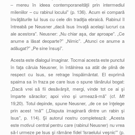
– mereu în ideea contemporaneităţii prin intermediul
mileniilor – cu rabinul locului” (p. 136). Acum ei compară
învăţăturile lui Isus cu cele din tradiţia ebraică. Rabinul îl
întreabă pe Neusner „dacă Isus învaţă acelaşi lucruri ca
ale acestora”. Neusner: „Nu chiar aşa, dar aproape”. „Ce
anume a lăsat deoparte?” „Nimic”. „Atunci ce anume a
adăugat?” „Pe sine însuşi”.
Acesta este dialogul imaginar. Tocmai acesta este punctul
în faţa căruia Neusner, în întâlnirea sa atât de plină de
respect cu Isus, se retrage înspăimântat. El exprimă
spaima sa în fraza pe care Isus o spune tânărului bogat:
„Dacă vrei să fii desăvârşit, mergi, vinde tot ce ai şi
împarte săracilor; apoi vino şi urmează-mă” (cf.
Mt
19,20). Totul depinde, spune Neusner, „de ce se înţelege
prin acest ‘mă'” („Disputa imaginară dintre un rabin şi
Isus”, p. 114). Şi autorul nostru completează: „Acesta
este motivul central pentru care (rabinul Neusner) nu vrea
să-l urmeze pe Isus şi rămâne fidel ‘Israelului veşnic'” (p.