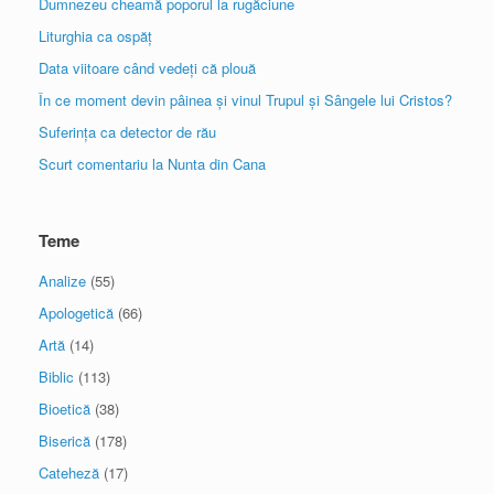
Dumnezeu cheamă poporul la rugăciune
Liturghia ca ospăț
Data viitoare când vedeți că plouă
În ce moment devin pâinea și vinul Trupul și Sângele lui Cristos?
Suferința ca detector de rău
Scurt comentariu la Nunta din Cana
Teme
Analize
(55)
Apologetică
(66)
Artă
(14)
Biblic
(113)
Bioetică
(38)
Biserică
(178)
Cateheză
(17)