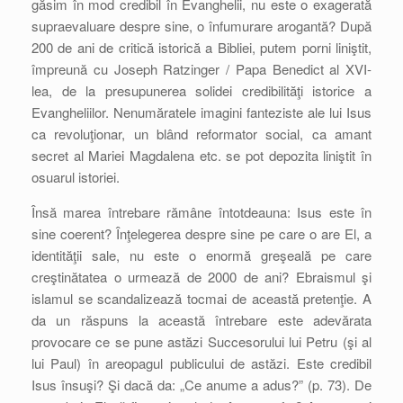
găsim în mod credibil în Evanghelii, nu este o exagerată
supraevaluare despre sine, o înfumurare arogantă? După
200 de ani de critică istorică a Bibliei, putem porni liniştit,
împreună cu Joseph Ratzinger / Papa Benedict al XVI-
lea, de la presupunerea solidei credibilităţi istorice a
Evangheliilor. Nenumăratele imagini fanteziste ale lui Isus
ca revoluţionar, un blând reformator social, ca amant
secret al Mariei Magdalena etc. se pot depozita liniştit în
osuarul istoriei.
Însă marea întrebare rămâne întotdeauna: Isus este în
sine coerent? Înţelegerea despre sine pe care o are El, a
identităţii sale, nu este o enormă greşeală pe care
creştinătatea o urmează de 2000 de ani? Ebraismul şi
islamul se scandalizează tocmai de această pretenţie. A
da un răspuns la această întrebare este adevărata
provocare ce se pune astăzi Succesorului lui Petru (şi al
lui Paul) în areopagul publicului de astăzi. Este credibil
Isus însuşi? Şi dacă da: „Ce anume a adus?” (p. 73). De