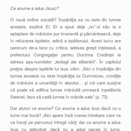
Ce anume a adus (Isus)?
O nouă ordine socială? Împărăţia sa nu este din lumea
aceasta, explică El. El a spus deja „nu”-ul său la o
aşteptare de mântuire pur imanentă şi pământească, deja
în refuzarea ispitelor, adică a ispititorului. Acest lucru are
oarecum de-a face cu critica, adesea greşit înţeleasă, a
prefectului Congregaţiei pentru Doctrina Credinţei la
adresa aşa-numitelor „teologii ale eliberării”. În capitolul
preţios despre ispitirile lui Isus citim: „Nici o împărăţie din
lumea aceasta nu este împărăţia lui Dumnezeu, condiţia
de mântuire a umanităţii în absolut… şi cel care susţine
că poate să edifice lumea mântuită urmează înşelătoria
Satanei, face să cadă lumea în mâinile sale” (p. 73).
Dar atunci ce anume? Ce anume a adus Isus dacă nu o
lume mai bună? „Aici apare însă marea întrebare care ne
va însoţi pe parcursul întregii cărţi: dar ce anume a adus
Isus cu adevărat, dacă nu a adus pacea în lume,