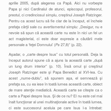
aprilie 2005, după alegerea ca Papă. Aici nu vorbeşte
Papa şi nici Cardinalul de atunci, episcopul, profesorul,
preotul, ci credinciosul simplu, creştinul Joseph Ratzinger.
Pentru ca acest lucru să fie clar de la început, el încheie
prefaţa cărţii sale cu avertismentul simplu: „Desigur, nu e
nevoie să spun că această carte nu este în nici un fel un
act magisterial, ci este doar expresie a căutării mele
personale a ‘feţei Domnului’ (
Ps
27,8)” (p. 22).
Aşadar, o „carte despre Isus” cu totul personală. Deja la
început autorul spune că a ajuns la această carte „după
un lung drum interior” (p. 10). Însă omul şi creştinul
Joseph Ratzinger este şi Papa Benedict al XVI-lea. Cu
acest „nume-dublu”, să spunem aşa, el semnează şi
prefaţa sa, cu ea iese în toată lumea această carte, obiect
de mare atenţie mediatică. Această carte se citeşte ca o
carte a Papei despre Isus. Şi de ce nu? El nu este cel mai
înalt funcţionar al unei multinaţionale active în toată lumea,
ci este succesorul aceluia pe care Isus l-a întrebat: