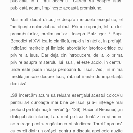
publicată în ultimul deceniu”. Cartea sa despre Isus,
publicată acum, împlineşte această promisiune.
Mai mult decât discuţiile despre metodele exegetice, el
îndrăgeşte colocviul cu rabinul. Primele aparţin, într-un fel,
preambulurilor, preliminariilor. Joseph Ratzinger / Papa
Benedict al XVI-lea le clarifică, rapid şi sintetic, în prefaţă,
indicând meritele şi limitele abordărilor istorico-critice cu
privire la Isus. Dar deja din introducere, de la „o primă
privire asupra misterului lui Isus”, el este acolo, în centru,
unde este pusă însăşi persoana lui Isus. Aici, în inima
meditaţiei sale despre Isus, rabinul îi este de importanţă
decisivă.
„Să încercăm acum să reluăm esenţialul acestui colocviu
pentru a-l cunoaşte mai bine pe Isus şi a-i înţelege mai
profund pe fraţii noştri evrei” (p. 136). Rabinul Neusner, „în
dialogul său interior, l-a urmat pe Isus toată ziua şi acum
se retrage pentru rugăciunea şi studierea Torei împreună
cu evreii dintr-un orăşel, pentru a discuta apoi cele auzite