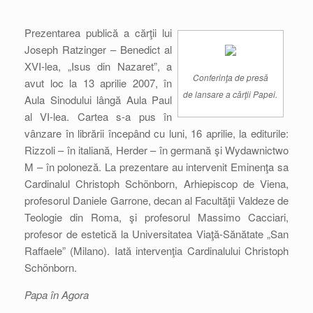
Prezentarea publică a cărţii lui
Joseph Ratzinger – Benedict al
XVI-lea, „Isus din Nazaret”, a
Conferinţa de presă
avut loc la 13 aprilie 2007, în
de lansare a cărţii Papei.
Aula Sinodului lângă Aula Paul
al VI-lea. Cartea s-a pus în
vânzare în librării începând cu luni, 16 aprilie, la editurile:
Rizzoli – în italiană, Herder – în germană şi Wydawnictwo
M – în poloneză. La prezentare au intervenit Eminenţa sa
Cardinalul Christoph Schönborn, Arhiepiscop de Viena,
profesorul Daniele Garrone, decan al Facultăţii Valdeze de
Teologie din Roma, şi profesorul Massimo Cacciari,
profesor de estetică la Universitatea Viaţă-Sănătate „San
Raffaele” (Milano). Iată intervenţia Cardinalului Christoph
Schönborn.
Papa în Agora