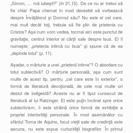
„Simon, … mă iubeşti?” (
In
21,15). De ce nu ar trebui să
fie chiar Papa chemat în mod deosebit să vorbească
despre Învăţătorul şi Domnul său? Nu este el cel care,
mai mult decât toţi, trebuie să fie plin de prietenia cu
Cristos? Aşa cum vom vedea, tocmai aici este punctul de
gravitaţie, centrul interior al cărţii sale despre Isus. El îl
numeşte: „prietenia intimă cu Isus” şi spune că de ea
„depinde totul” (p. 11).
Aşadar, o mărturie a unei „prietenii intime”? O abordare cu
totul subiectivă? O mărturie personală, aşa cum sunt
multe de acest tip, pentru „cel care este în exterior”, o
formă de literatură devoţională, de cele mai multe ori
destul de indigestă? Acesta nu ar fi tipul cunoscut de
literatură al lui Ratzinger. El este puţin înclinat spre orice
subiectivism, îi este străină orice formă de exhibiţie a
propriei interiorităţi personale. În mod asemănător cu
sfântul Toma de Aquino, focul vieţii sale de credinţă este
ascuns, nu este expus curiozităţii biografilor. În primul