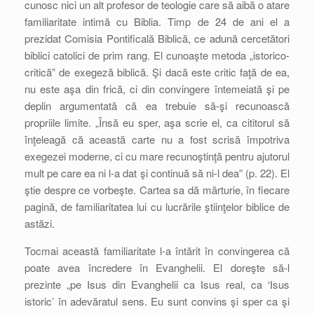
cunosc nici un alt profesor de teologie care să aibă o atare
familiaritate intimă cu Biblia. Timp de 24 de ani el a
prezidat Comisia Pontificală Biblică, ce adună cercetători
biblici catolici de prim rang. El cunoaşte metoda „istorico-
critică” de exegeză biblică. Şi dacă este critic faţă de ea,
nu este aşa din frică, ci din convingere întemeiată şi pe
deplin argumentată că ea trebuie să-şi recunoască
propriile limite. „Însă eu sper, aşa scrie el, ca cititorul să
înţeleagă că această carte nu a fost scrisă împotriva
exegezei moderne, ci cu mare recunoştinţă pentru ajutorul
mult pe care ea ni l-a dat şi continuă să ni-l dea” (p. 22). El
ştie despre ce vorbeşte. Cartea sa dă mărturie, în fiecare
pagină, de familiaritatea lui cu lucrările ştiinţelor biblice de
astăzi.
Tocmai această familiaritate l-a întărit în convingerea că
poate avea încredere în Evanghelii. El doreşte să-l
prezinte „pe Isus din Evanghelii ca Isus real, ca ‘Isus
istoric’ în adevăratul sens. Eu sunt convins şi sper ca şi