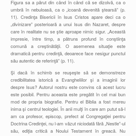
Figura sa a părut din când în când că se dizolvă, ca o
umbră în nebuloasă, ca o „icoană devenită ştearsă” (p.
11). Credinţa Bisericii în Isus Cristos apare deci ca o
„divinizare” posterioară a unui Isus din Nazaret, despre
care în realitate nu se ştie aproape nimic sigur. „Această
impresie, între timp, a pătruns profund în conştiinţa
comună a creştinătăţii. O asemenea situaţie este
dramatică pentru credinţă, deoarece face nesigur punctul
său autentic de referinţă” (p. 11).
Şi dacă în schimb se reuşeşte să se demonstreze
credibilitatea istorică a Evangheliilor şi a imaginii lor
despre Isus? Autorul nostru este convins că acest lucru
este posibil. Pentru aceasta este pregătit în cel mai bun
mod de propria biografie. Pentru el Biblia a fost mereu
inima şi centrul teologiei. În anii mulţi în care am putut să-l
am ca profesor, episcop, prefect al Congregaţiei pentru
Doctrina Credinţei, nu l-am văzut niciodată fără „Nestle”-ul
său, ediţia critică a Noului Testament în greacă. Nu