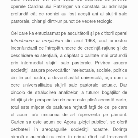
operele Cardinalului Ratzinger va constata cu admiraţie
profundă cât de rodnici au fost aceşti ani ai slujirii sale
pastorale, chiar şi dintr-un punct de vedere teologic.
Cel care i-a entuziasmat pe ascultătorii şi pe cititorii operei
Introducere la creştinism
din anul 1968, acel amestec
inconfundabil de întrepătrundere de credinţă-raţiune şi de
deschidere existenţială, a căpătat o calitate mai profundă
prin intermediul slujirii sale pastorale. Privirea asupra
societăţii, asupra provocărilor intelectuale, sociale, politice
din timpul nostru, a devenit astfel universală, aşa cum o
cere universalitatea slujirii sale pastorale actuale. Dar
dincolo de strălucirea analizelor, a tuturor bogăţiilor de
intuiţii şi de perspective de care este plină această carte,
totul este mişcat de pasiunea reţinută faţă de cel pe care
el acum are misiunea de a-l reprezenta pe pământ.
Cartea sa este acum pe Agora „pieţei publice”, se oferă
dezbaterii în areopagurile societăţii noastre. Dorinţa
simplă a autorului nu este, în primul rând, să trezească