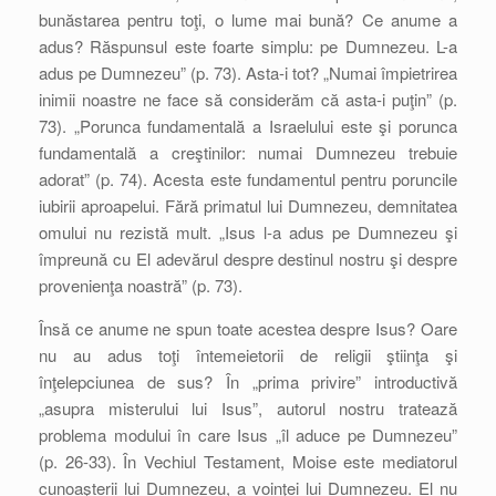
bunăstarea pentru toţi, o lume mai bună? Ce anume a
adus? Răspunsul este foarte simplu: pe Dumnezeu. L-a
adus pe Dumnezeu” (p. 73). Asta-i tot? „Numai împietrirea
inimii noastre ne face să considerăm că asta-i puţin” (p.
73). „Porunca fundamentală a Israelului este şi porunca
fundamentală a creştinilor: numai Dumnezeu trebuie
adorat” (p. 74). Acesta este fundamentul pentru poruncile
iubirii aproapelui. Fără primatul lui Dumnezeu, demnitatea
omului nu rezistă mult. „Isus l-a adus pe Dumnezeu şi
împreună cu El adevărul despre destinul nostru şi despre
provenienţa noastră” (p. 73).
Însă ce anume ne spun toate acestea despre Isus? Oare
nu au adus toţi întemeietorii de religii ştiinţa şi
înţelepciunea de sus? În „prima privire” introductivă
„asupra misterului lui Isus”, autorul nostru tratează
problema modului în care Isus „îl aduce pe Dumnezeu”
(p. 26-33). În Vechiul Testament, Moise este mediatorul
cunoaşterii lui Dumnezeu, a voinţei lui Dumnezeu. El nu