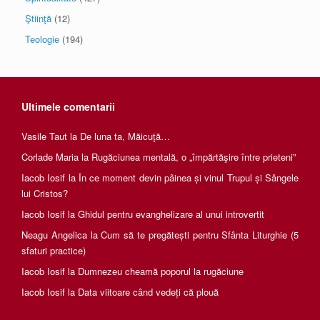
Ştiinţă
(12)
Teologie
(194)
Ultimele comentarii
Vasile Taut
la
De luna ta, Măicuţă…
Corlade Maria
la
Rugăciunea mentală, o „împărtăşire între prieteni”
Iacob Iosif
la
În ce moment devin pâinea și vinul Trupul și Sângele
lui Cristos?
Iacob Iosif
la
Ghidul pentru evanghelizare al unui introvertit
Neagu Angelica
la
Cum să te pregătești pentru Sfânta Liturghie (5
sfaturi practice)
Iacob Iosif
la
Dumnezeu cheamă poporul la rugăciune
Iacob Iosif
la
Data viitoare când vedeți că plouă