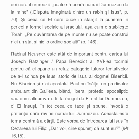
cei care îl urmează „poate să ceară numai Dumnezeu de
la mine” („Disputa imaginară dintre un rabin şi Isus”, p.
70). Şi ceea ce El cere duce în sfârşit la punerea în
pericol a formei sociale a Israelului, aşa cum o stabileşte
Torah: „Pe cuvântarea de pe munte nu se poate construi
nici un stat şi nici o ordine socială” (p. 146).
Rabinul Neusner este atât de important pentru cartea lui
Joseph Ratzinger / Papa Benedict al XVI-lea tocmai
pentru că el opune un refuz categoric tuturor tentativelor
de a-l scinda pe Isus istoric de Isus al dogmei Bisericii.
Nu Biserica şi nici apostolul Paul au înălţat un predicator
ambulant din Galileea, blând, liberal, profetic, apocaliptic
sau cum altcumva o fi, la rangul de Fiu al lui Dumnezeu,
ci El însuşi, în tot ceea ce face şi spune, invocă o
pretenţie care revine numai lui Dumnezeu. Aceasta este
tema centrală a cărţii. Este vorba de întrebarea lui Isus în
Cezareea lui Filip: „Dar voi, cine spuneţi că sunt eu?” (
Mt
16,15).