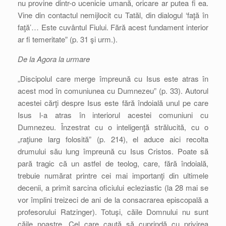
nu provine dintr-o ucenicie umană, oricare ar putea fi ea.
Vine din contactul nemijlocit cu Tatăl, din dialogul ‘faţă în
faţă’… Este cuvântul Fiului. Fără acest fundament interior
ar fi temeritate” (p. 31 şi urm.).
De la Agora la urmare
„Discipolul care merge împreună cu Isus este atras în
acest mod în comuniunea cu Dumnezeu” (p. 33). Autorul
acestei cărţi despre Isus este fără îndoială unul pe care
Isus l-a atras în interiorul acestei comuniuni cu
Dumnezeu. Înzestrat cu o inteligenţă strălucită, cu o
„raţiune larg folosită” (p. 214), el aduce aici recolta
drumului său lung împreună cu Isus Cristos. Poate să
pară tragic că un astfel de teolog, care, fără îndoială,
trebuie numărat printre cei mai importanţi din ultimele
decenii, a primit sarcina oficiului ecleziastic (la 28 mai se
vor împlini treizeci de ani de la consacrarea episcopală a
profesorului Ratzinger). Totuşi, căile Domnului nu sunt
căile noastre. Cel care caută să cuprindă cu privirea