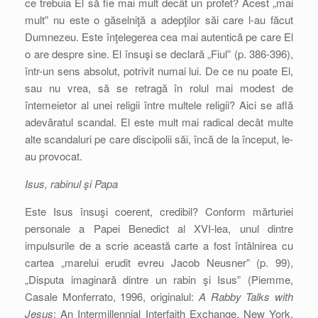
ce trebuia El să fie mai mult decât un profet? Acest „mai
mult” nu este o găselniţă a adepţilor săi care l-au făcut
Dumnezeu. Este înţelegerea cea mai autentică pe care El
o are despre sine. El însuşi se declară „Fiul” (p. 386-396),
într-un sens absolut, potrivit numai lui. De ce nu poate El,
sau nu vrea, să se retragă în rolul mai modest de
întemeietor al unei religii între multele religii? Aici se află
adevăratul scandal. El este mult mai radical decât multe
alte scandaluri pe care discipolii săi, încă de la început, le-
au provocat.
Isus, rabinul şi Papa
Este Isus însuşi coerent, credibil? Conform mărturiei
personale a Papei Benedict al XVI-lea, unul dintre
impulsurile de a scrie această carte a fost întâlnirea cu
cartea „marelui erudit evreu Jacob Neusner” (p. 99),
„Disputa imaginară dintre un rabin şi Isus” (Piemme,
Casale Monferrato, 1996, originalul:
A Rabby Talks with
Jesus
: An Intermillennial Interfaith Exchange, New York,