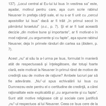
137). „Locul central al Eu-lui lui Isus în vestirea sa” este,
aşadar, motivul pentru care, aşa cum scrie rabinul
Neusner în prefaţa cărţii sale, el nu s-ar fi unit cu „cercul
apostolilor lui Isus” dacă ar fi trăit „în primul secol în
pământul Israelului” (
o.c.
, p. 7). Şi el ar fi luat această
decizie „din motive bune şi importante”, ar fi motivat-o în
mod raţional „cu argumente şi cu fapte”, aşa spune rabinul
Neusner, deja în primele rânduri din cartea sa (
ibidem
, p.
7).
Acest „nu” al său la a-l urma pe Isus, formulat în manieră
atât de respectuoasă şi înţelegătoare, dar totuşi foarte
clară, este motivat la Neusner în primul rând de motive de
credinţă sau de motive de raţiune? Ambele lucruri par să
fie adevărate. „Nu”-ul spus echivalării lui Isus cu
Dumnezeu este pentru el o certitudine de credinţă, a cărei
raţionalitate este explicabilă şi „cu argumente şi cu fapte”.
Sunt atât motive religioase cât şi sociale care justifică
„nu”-ul respectuos al lui Neusner. Ceea ce Isus cere de la