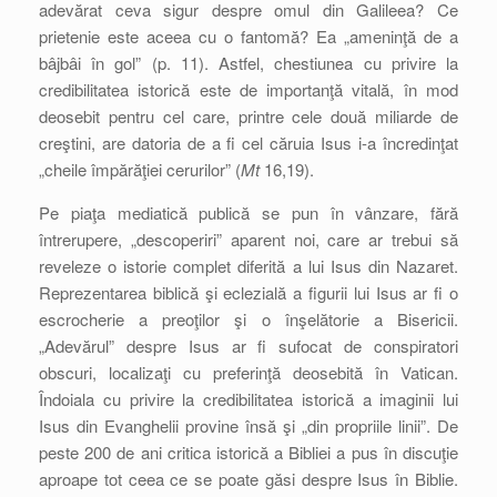
adevărat ceva sigur despre omul din Galileea? Ce
prietenie este aceea cu o fantomă? Ea „ameninţă de a
bâjbâi în gol” (p. 11). Astfel, chestiunea cu privire la
credibilitatea istorică este de importanţă vitală, în mod
deosebit pentru cel care, printre cele două miliarde de
creştini, are datoria de a fi cel căruia Isus i-a încredinţat
„cheile împărăţiei cerurilor” (
Mt
16,19).
Pe piaţa mediatică publică se pun în vânzare, fără
întrerupere, „descoperiri” aparent noi, care ar trebui să
reveleze o istorie complet diferită a lui Isus din Nazaret.
Reprezentarea biblică şi eclezială a figurii lui Isus ar fi o
escrocherie a preoţilor şi o înşelătorie a Bisericii.
„Adevărul” despre Isus ar fi sufocat de conspiratori
obscuri, localizaţi cu preferinţă deosebită în Vatican.
Îndoiala cu privire la credibilitatea istorică a imaginii lui
Isus din Evanghelii provine însă şi „din propriile linii”. De
peste 200 de ani critica istorică a Bibliei a pus în discuţie
aproape tot ceea ce se poate găsi despre Isus în Biblie.