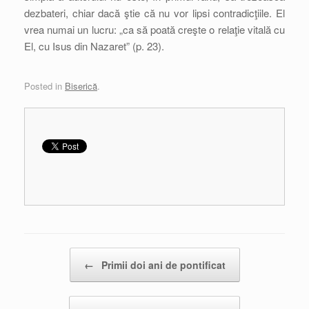
dezbateri, chiar dacă ştie că nu vor lipsi contradicţiile. El
vrea numai un lucru: „ca să poată creşte o relaţie vitală cu
El, cu Isus din Nazaret” (p. 23).
Posted in
Biserică
.
Post navigation
←
Primii doi ani de pontificat