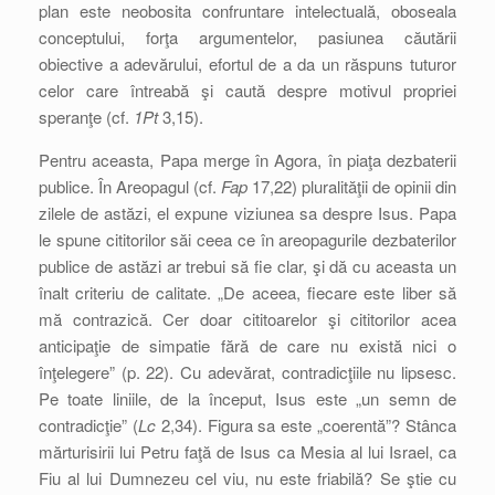
plan este neobosita confruntare intelectuală, oboseala
conceptului, forţa argumentelor, pasiunea căutării
obiective a adevărului, efortul de a da un răspuns tuturor
celor care întreabă şi caută despre motivul propriei
speranţe (cf.
1Pt
3,15).
Pentru aceasta, Papa merge în Agora, în piaţa dezbaterii
publice. În Areopagul (cf.
Fap
17,22) pluralităţii de opinii din
zilele de astăzi, el expune viziunea sa despre Isus. Papa
le spune cititorilor săi ceea ce în areopagurile dezbaterilor
publice de astăzi ar trebui să fie clar, şi dă cu aceasta un
înalt criteriu de calitate. „De aceea, fiecare este liber să
mă contrazică. Cer doar cititoarelor şi cititorilor acea
anticipaţie de simpatie fără de care nu există nici o
înţelegere” (p. 22). Cu adevărat, contradicţiile nu lipsesc.
Pe toate liniile, de la început, Isus este „un semn de
contradicţie” (
Lc
2,34). Figura sa este „coerentă”? Stânca
mărturisirii lui Petru faţă de Isus ca Mesia al lui Israel, ca
Fiu al lui Dumnezeu cel viu, nu este friabilă? Se ştie cu