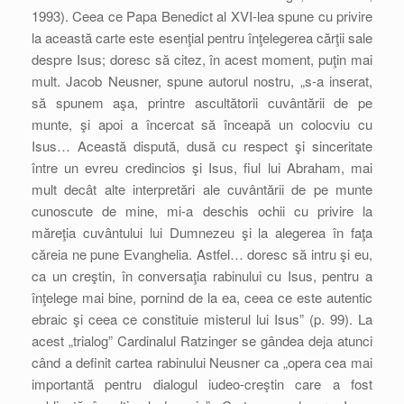
1993). Ceea ce Papa Benedict al XVI-lea spune cu privire
la această carte este esenţial pentru înţelegerea cărţii sale
despre Isus; doresc să citez, în acest moment, puţin mai
mult. Jacob Neusner, spune autorul nostru, „s-a inserat,
să spunem aşa, printre ascultătorii cuvântării de pe
munte, şi apoi a încercat să înceapă un colocviu cu
Isus… Această dispută, dusă cu respect şi sinceritate
între un evreu credincios şi Isus, fiul lui Abraham, mai
mult decât alte interpretări ale cuvântării de pe munte
cunoscute de mine, mi-a deschis ochii cu privire la
măreţia cuvântului lui Dumnezeu şi la alegerea în faţa
căreia ne pune Evanghelia. Astfel… doresc să intru şi eu,
ca un creştin, în conversaţia rabinului cu Isus, pentru a
înţelege mai bine, pornind de la ea, ceea ce este autentic
ebraic şi ceea ce constituie misterul lui Isus” (p. 99). La
acest „trialog” Cardinalul Ratzinger se gândea deja atunci
când a definit cartea rabinului Neusner ca „opera cea mai
importantă pentru dialogul iudeo-creştin care a fost