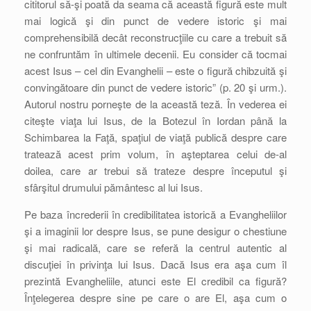
cititorul să-şi poată da seama că această figură este mult
mai logică şi din punct de vedere istoric şi mai
comprehensibilă decât reconstrucţiile cu care a trebuit să
ne confruntăm în ultimele decenii. Eu consider că tocmai
acest Isus – cel din Evanghelii – este o figură chibzuită şi
convingătoare din punct de vedere istoric” (p. 20 şi urm.).
Autorul nostru porneşte de la această teză. În vederea ei
citeşte viaţa lui Isus, de la Botezul în Iordan până la
Schimbarea la Faţă, spaţiul de viaţă publică despre care
tratează acest prim volum, în aşteptarea celui de-al
doilea, care ar trebui să trateze despre începutul şi
sfârşitul drumului pământesc al lui Isus.
Pe baza încrederii în credibilitatea istorică a Evangheliilor
şi a imaginii lor despre Isus, se pune desigur o chestiune
şi mai radicală, care se referă la centrul autentic al
discuţiei în privinţa lui Isus. Dacă Isus era aşa cum îl
prezintă Evangheliile, atunci este El credibil ca figură?
Înţelegerea despre sine pe care o are El, aşa cum o