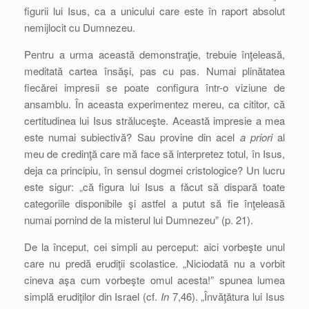
figurii lui Isus, ca a unicului care este în raport absolut
nemijlocit cu Dumnezeu.
Pentru a urma această demonstraţie, trebuie înţeleasă,
meditată cartea însăşi, pas cu pas. Numai plinătatea
fiecărei impresii se poate configura într-o viziune de
ansamblu. În aceasta experimentez mereu, ca cititor, că
certitudinea lui Isus străluceşte. Această impresie a mea
este numai subiectivă? Sau provine din acel
a priori
al
meu de credinţă care mă face să interpretez totul, în Isus,
deja ca principiu, în sensul dogmei cristologice? Un lucru
este sigur: „că figura lui Isus a făcut să dispară toate
categoriile disponibile şi astfel a putut să fie înţeleasă
numai pornind de la misterul lui Dumnezeu” (p. 21).
De la început, cei simpli au perceput: aici vorbeşte unul
care nu predă erudiţii scolastice. „Niciodată nu a vorbit
cineva aşa cum vorbeşte omul acesta!” spunea lumea
simplă erudiţilor din Israel (cf.
In
7,46). „Învăţătura lui Isus