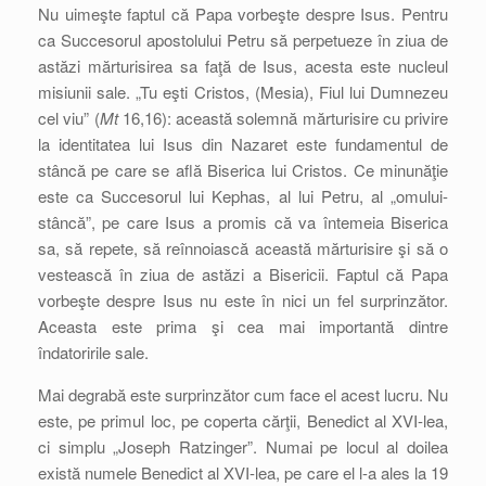
Nu uimeşte faptul că Papa vorbeşte despre Isus. Pentru
ca Succesorul apostolului Petru să perpetueze în ziua de
astăzi mărturisirea sa faţă de Isus, acesta este nucleul
misiunii sale. „Tu eşti Cristos, (Mesia), Fiul lui Dumnezeu
cel viu” (
Mt
16,16): această solemnă mărturisire cu privire
la identitatea lui Isus din Nazaret este fundamentul de
stâncă pe care se află Biserica lui Cristos. Ce minunăţie
este ca Succesorul lui Kephas, al lui Petru, al „omului-
stâncă”, pe care Isus a promis că va întemeia Biserica
sa, să repete, să reînnoiască această mărturisire şi să o
vestească în ziua de astăzi a Bisericii. Faptul că Papa
vorbeşte despre Isus nu este în nici un fel surprinzător.
Aceasta este prima şi cea mai importantă dintre
îndatoririle sale.
Mai degrabă este surprinzător cum face el acest lucru. Nu
este, pe primul loc, pe coperta cărţii, Benedict al XVI-lea,
ci simplu „Joseph Ratzinger”. Numai pe locul al doilea
există numele Benedict al XVI-lea, pe care el l-a ales la 19