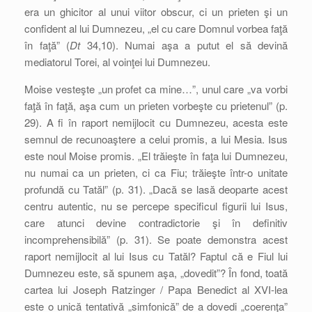
era un ghicitor al unui viitor obscur, ci un prieten şi un
confident al lui Dumnezeu, „el cu care Domnul vorbea faţă
în faţă” (
Dt
34,10). Numai aşa a putut el să devină
mediatorul Torei, al voinţei lui Dumnezeu.
Moise vesteşte „un profet ca mine…”, unul care „va vorbi
faţă în faţă, aşa cum un prieten vorbeşte cu prietenul” (p.
29). A fi în raport nemijlocit cu Dumnezeu, acesta este
semnul de recunoaştere a celui promis, a lui Mesia. Isus
este noul Moise promis. „El trăieşte în faţa lui Dumnezeu,
nu numai ca un prieten, ci ca Fiu; trăieşte într-o unitate
profundă cu Tatăl” (p. 31). „Dacă se lasă deoparte acest
centru autentic, nu se percepe specificul figurii lui Isus,
care atunci devine contradictorie şi în definitiv
incomprehensibilă” (p. 31). Se poate demonstra acest
raport nemijlocit al lui Isus cu Tatăl? Faptul că e Fiul lui
Dumnezeu este, să spunem aşa, „dovedit”? În fond, toată
cartea lui Joseph Ratzinger / Papa Benedict al XVI-lea
este o unică tentativă „simfonică” de a dovedi „coerenţa”