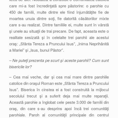
care mi-a fost încredinţată spre păstorire: o parohie cu
450 de familii, multe dintre ele fiind înjumătăţite fie de
moartea unuia dintre soţi, fie datorită căsătoriilor mixte
care s-au realizat. Dintre familiile ei, multe sunt în vârstă
şi unele au situaţii de trai precare. De fapt, aceasta este o
realitate sesizată şi în celelalte trei parohii ale acestui
oraş: „Sfânta Tereza a Pruncului Isus”, „Inima Neprihănită
a Mariei” şi „Isus, bunul Păstor”.
– Ne puteţi prezenta pe scurt şi aceste parohii? Cum sunt
bisericile lor?
– Cea mai veche, dar şi cea mai mare dintre parohiile
catolice din oraşul Roman este „Sfânta Tereza a Pruncului
Isus”. Biserica în cinstea ei a fost construită la mijlocul
secolului trecut şi a suferit deja mai multe reparaţii.
Această parohie a înglobat cele peste 3.000 de familii din
oraş, din care s-au desprins apoi încă trei comunităţi
parohiale. Paroh al comunităţii principale din centrul