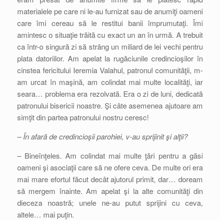
materialele pe care ni le-au furnizat sau de anumiţi oameni
care îmi cereau să le restitui banii împrumutaţi. Îmi
amintesc o situaţie trăită cu exact un an în urmă. A trebuit
ca într-o singură zi să strâng un miliard de lei vechi pentru
plata datoriilor. Am apelat la rugăciunile credincioşilor în
cinstea fericitului Ieremia Valahul, patronul comunităţii, m-
am urcat în maşină, am colindat mai multe localităţi, iar
seara… problema era rezolvată. Era o zi de luni, dedicată
patronului bisericii noastre. Şi câte asemenea ajutoare am
simţit din partea patronului nostru ceresc!
– În afară de credincioşii parohiei, v-au sprijinit şi alţii?
– Bineînţeles. Am colindat mai multe ţări pentru a găsi
oameni şi asociaţii care să ne ofere ceva. De multe ori era
mai mare efortul făcut decât ajutorul primit, dar… doream
să mergem înainte. Am apelat şi la alte comunităţi din
dieceza noastră; unele ne-au putut sprijini cu ceva,
altele… mai puţin.