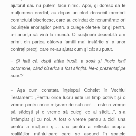
ajutorul său nu putem face nimic. Apoi, şi doresc să le
mulţumesc cordial, au depus un efort deosebit membrii
comitetului bisericesc, care au colindat de nenumărate ori
locuinţele enoriaşilor pentru a culege ofertele lor şi pentru
a-i anunţa să vină la muncă. O susţinere deosebită am
primit din partea câtorva familii mai înstărite şi a unor
confraţi preoţi, care ne-au ajutat cum şi cât au putut.
– Şi iată că, după atâta trudă, a sosit şi finele lunii
octombrie, când biserica a fost sfinţită. Ne-o prezentaţi pe
scurt?
– Aşa cum constata înţeleptul Qohelet în Vechiul
Testament: „Pentru orice lucru este un timp potrivit şi o
vreme pentru orice mişcare de sub cer…; este o vreme
să sădeşti şi o vreme să culegi ce ai sădit…”, s-a
întâmplat şi cu noi. A fost o vreme pentru a zidi, una
pentru a mulţumi şi… una pentru a reflecta asupra
realităţilor mântuitoare care se ascund în spatele