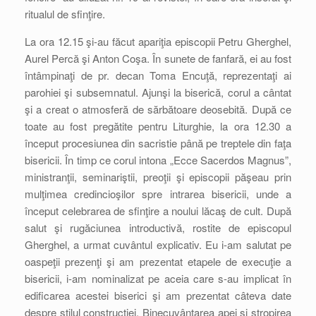
ritualul de sfinţire.
La ora 12.15 şi-au făcut apariţia episcopii Petru Gherghel,
Aurel Percă şi Anton Coşa. În sunete de fanfară, ei au fost
întâmpinaţi de pr. decan Toma Encuţă, reprezentaţi ai
parohiei şi subsemnatul. Ajunşi la biserică, corul a cântat
şi a creat o atmosferă de sărbătoare deosebită. După ce
toate au fost pregătite pentru Liturghie, la ora 12.30 a
început procesiunea din sacristie până pe treptele din faţa
bisericii. În timp ce corul intona „Ecce Sacerdos Magnus”,
ministranţii, seminariştii, preoţii şi episcopii păşeau prin
mulţimea credincioşilor spre intrarea bisericii, unde a
început celebrarea de sfinţire a noului lăcaş de cult. După
salut şi rugăciunea introductivă, rostite de episcopul
Gherghel, a urmat cuvântul explicativ. Eu i-am salutat pe
oaspeţii prezenţi şi am prezentat etapele de execuţie a
bisericii, i-am nominalizat pe aceia care s-au implicat în
edificarea acestei biserici şi am prezentat câteva date
despre stilul construcţiei. Binecuvântarea apei şi stropirea