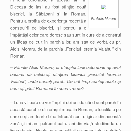
Dieceza de Iaşi au fost sfinţite două
biserici, la Săbăoani şi la Roman.
Pr. Alois Moraru
Pentru a profita de experienţa recentă a
construirii de biserici, şi pentru a o
împărtăşi celor care doresc sau sunt în curs de a construi
un lăcaş de cult în parohia lor, am stat de vorbă cu pr.
Alois Moraru, de la parohia „Fericitul Ieremia Valahul” din
Roman.
– Părinte Alois Moraru, la sfârşitul lunii octombrie aţi avut
bucuria să celebraţi sfinţirea bisericii „Fericitul Ieremia
Valahul”, unde sunteţi paroh. De cât timp sunteţi acolo şi
cum aţi găsit Romanul în acea vreme?
– Luna viitoare se vor împlini doi ani de când sunt paroh în
această parohie din oraşul muşatin Roman, o localitate pe
care o ştiam foarte bine întrucât sunt originar din această
zonă şi mi-am petrecut patru ani din viaţă studiind la un
liceu de aici. Noutatea a constituit-o comunitatea catolică