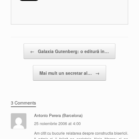
Post navigation
←
Galaxia Gutenberg: o editură în…
Mai mult un secretar al…
→
3 Comments
Antonio Perera (Barcelona)
25 noiembrie 2006 at 4:00
Am citit cu bucurie relatarea despre constructia bisericii.
Ii admir si ii felicit pe parintele Alois Moraru si pe