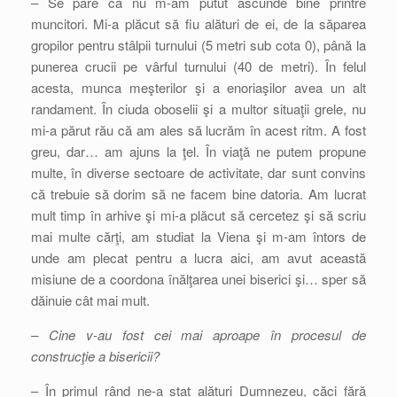
– Se pare că nu m-am putut ascunde bine printre
muncitori. Mi-a plăcut să fiu alături de ei, de la săparea
gropilor pentru stâlpii turnului (5 metri sub cota 0), până la
punerea crucii pe vârful turnului (40 de metri). În felul
acesta, munca meşterilor şi a enoriaşilor avea un alt
randament. În ciuda oboselii şi a multor situaţii grele, nu
mi-a părut rău că am ales să lucrăm în acest ritm. A fost
greu, dar… am ajuns la ţel. În viaţă ne putem propune
multe, în diverse sectoare de activitate, dar sunt convins
că trebuie să dorim să ne facem bine datoria. Am lucrat
mult timp în arhive şi mi-a plăcut să cercetez şi să scriu
mai multe cărţi, am studiat la Viena şi m-am întors de
unde am plecat pentru a lucra aici, am avut această
misiune de a coordona înălţarea unei biserici şi… sper să
dăinuie cât mai mult.
– Cine v-au fost cei mai aproape în procesul de
construcţie a bisericii?
– În primul rând ne-a stat alături Dumnezeu, căci fără