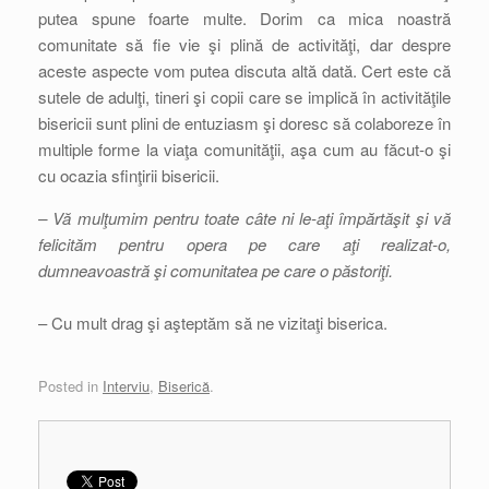
putea spune foarte multe. Dorim ca mica noastră
comunitate să fie vie şi plină de activităţi, dar despre
aceste aspecte vom putea discuta altă dată. Cert este că
sutele de adulţi, tineri şi copii care se implică în activităţile
bisericii sunt plini de entuziasm şi doresc să colaboreze în
multiple forme la viaţa comunităţii, aşa cum au făcut-o şi
cu ocazia sfinţirii bisericii.
– Vă mulţumim pentru toate câte ni le-aţi împărtăşit şi vă
felicităm pentru opera pe care aţi realizat-o,
dumneavoastră şi comunitatea pe care o păstoriţi.
– Cu mult drag şi aşteptăm să ne vizitaţi biserica.
Posted in
Interviu
,
Biserică
.