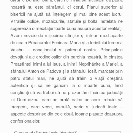
noastră nu este pământul, ci cerul. Planul superior al
bisericii ne ajută să înţelegem şi mai bine acest lucru.
Vitraliile oblice, mozaicurile, statuile şi bolta înstelată ne
sugerează o meditaţie foarte bună asupra acestor realităţi.
Avem nevoie de mijlocirea sfinţilor şi într-un mod aparte
de cea a Preacuratei Fecioara Maria şi a fericitului Ieremia
Valahul – conaţionalul şi patronul nostru. Principalele
devoţiuni ale credincioşilor din parohia noastră, în cinstea
Preasfintei Inimi a lui Isus, a Inimii Neprihănite a Mariei, a
sfântului Anton de Padova şi a sfântului Iosif, marcate prin
patru statui mari, ne ajută să trăim o viaţă creştină
autentică şi să ne gândim la o moarte bună, fiind
conştienţi că va trebui să ne prezentăm înaintea judecăţii
lui Dumnezeu, care ne arată calea pe care trebuie să
mergem, care vede, ascultă, scrie şi judecă toate –
aspecte desprinse din cele două icoane plasate deasupra
confesionalelor.
– Care sunt dimensiunile bisericii?