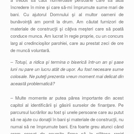
încredere în mine şi care să-mi împrumute sume mari de
bani. Cu ajutorul Domnului şi al multor oameni de
bunăvoinţă am pornit la drum. Am căutat furnizori de
materiale de construcţii şi câţiva meşteri care să poată
conduce munca. Am lucrat în regie proprie, cu un concurs
larg al credincioşilor parohiei, care au prestat zeci de ore
de muncă voluntară.
– Totuşi, a ridica şi termina o biserică într-un an şi şase
luni nu pare un lucru atât de uşor. Au fost necesare sume
colosale. Ne puteţi prezenta vreun moment mai delicat din
această problematică?
– Multe momente ar putea părea importante din acest
capitol al identificării şi găsirii surselor de finanţare. Pe
parcursul lucrărilor au fost şi unele persoane care au putut
să ne ajute cu donaţii în bani şi materiale de construcţii, nu
numai să ne împrumute bani. Era foarte greu atunci când
eram presat de anumite firme să le plătesc rapid