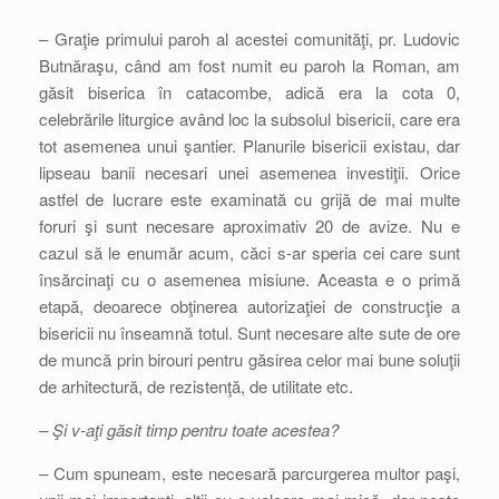
– Graţie primului paroh al acestei comunităţi, pr. Ludovic
Butnăraşu, când am fost numit eu paroh la Roman, am
găsit biserica în catacombe, adică era la cota 0,
celebrările liturgice având loc la subsolul bisericii, care era
tot asemenea unui şantier. Planurile bisericii existau, dar
lipseau banii necesari unei asemenea investiţii. Orice
astfel de lucrare este examinată cu grijă de mai multe
foruri şi sunt necesare aproximativ 20 de avize. Nu e
cazul să le enumăr acum, căci s-ar speria cei care sunt
însărcinaţi cu o asemenea misiune. Aceasta e o primă
etapă, deoarece obţinerea autorizaţiei de construcţie a
bisericii nu înseamnă totul. Sunt necesare alte sute de ore
de muncă prin birouri pentru găsirea celor mai bune soluţii
de arhitectură, de rezistenţă, de utilitate etc.
– Şi v-aţi găsit timp pentru toate acestea?
– Cum spuneam, este necesară parcurgerea multor paşi,