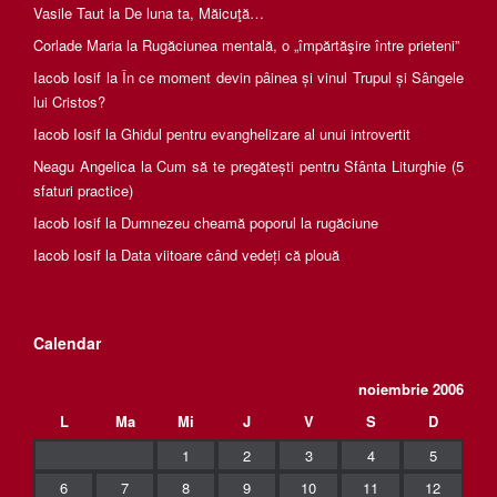
Vasile Taut
la
De luna ta, Măicuţă…
Corlade Maria
la
Rugăciunea mentală, o „împărtăşire între prieteni”
Iacob Iosif
la
În ce moment devin pâinea și vinul Trupul și Sângele
lui Cristos?
Iacob Iosif
la
Ghidul pentru evanghelizare al unui introvertit
Neagu Angelica
la
Cum să te pregătești pentru Sfânta Liturghie (5
sfaturi practice)
Iacob Iosif
la
Dumnezeu cheamă poporul la rugăciune
Iacob Iosif
la
Data viitoare când vedeți că plouă
Calendar
noiembrie 2006
L
Ma
Mi
J
V
S
D
1
2
3
4
5
6
7
8
9
10
11
12