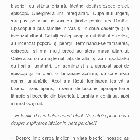
bisericii cu sfânta crismă, făcând douăsprezece cruci,
episcopul Gherghel a uns întreg altarul. După ritul ungerii,
s-a pus pe altar un vas cu jăratic pentru ars tămâie.
Episcopul a pus tămâie în vas şi în două cădelniţe şi a
incenzat altarul. Ceilalţi doi episcopi au străbătut biserica,
au incenzat poporul şi pereţii. Terminându-se tămâierea,
episcopul şi mai mulţi preoţi au şters masa altarului.
Câteva surori au aşternut faţa de altar şi au împodobit-o
cu flori şi lumânări. Un seminarist s-a apropiat apoi de
episcop şi i-a oferit o lumânare aprinsă, cu care s-au
aprins lumânările. Apoi s-a făcut iluminarea festivă a
bisericii: s-au aprins, în semn de bucurie, aproape toate
lămpile şi becurile din biserică. Liturghia a continuat apoi
în mod obişnuit.
– Este plin de simboluri acest ritual. Ne puteţi spune ceva
despre implicarea laicilor în viaţa parohiei?
– Despre implicarea laicilor în viaţa bisericii noastre aş