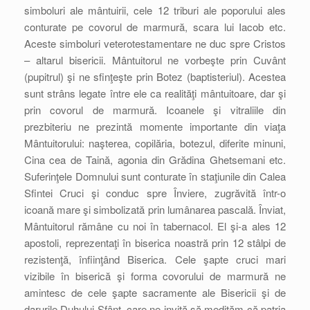
simboluri ale mântuirii, cele 12 triburi ale poporului ales
conturate pe covorul de marmură, scara lui Iacob etc.
Aceste simboluri veterotestamentare ne duc spre Cristos
– altarul bisericii. Mântuitorul ne vorbeşte prin Cuvânt
(pupitrul) şi ne sfinţeşte prin Botez (baptisteriul). Acestea
sunt strâns legate între ele ca realităţi mântuitoare, dar şi
prin covorul de marmură. Icoanele şi vitraliile din
prezbiteriu ne prezintă momente importante din viaţa
Mântuitorului: naşterea, copilăria, botezul, diferite minuni,
Cina cea de Taină, agonia din Grădina Ghetsemani etc.
Suferinţele Domnului sunt conturate în staţiunile din Calea
Sfintei Cruci şi conduc spre Înviere, zugrăvită într-o
icoană mare şi simbolizată prin lumânarea pascală. Înviat,
Mântuitorul rămâne cu noi în tabernacol. El şi-a ales 12
apostoli, reprezentaţi în biserica noastră prin 12 stâlpi de
rezistenţă, înfiinţând Biserica. Cele şapte cruci mari
vizibile în biserică şi forma covorului de marmură ne
amintesc de cele şapte sacramente ale Bisericii şi de
darurile Duhului Sfânt, care ne invită să medităm că patria