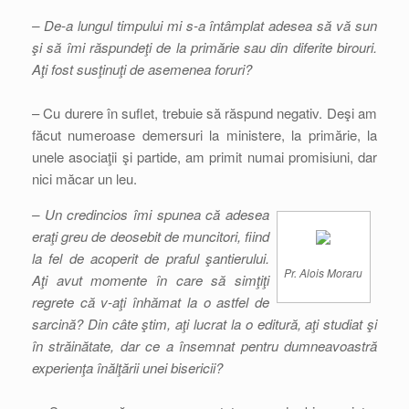
– De-a lungul timpului mi s-a întâmplat adesea să vă sun
şi să îmi răspundeţi de la primărie sau din diferite birouri.
Aţi fost susţinuţi de asemenea foruri?
– Cu durere în suflet, trebuie să răspund negativ. Deşi am
făcut numeroase demersuri la ministere, la primărie, la
unele asociaţii şi partide, am primit numai promisiuni, dar
nici măcar un leu.
– Un credincios îmi spunea că adesea
eraţi greu de deosebit de muncitori, fiind
la fel de acoperit de praful şantierului.
Pr. Alois Moraru
Aţi avut momente în care să simţiţi
regrete că v-aţi înhămat la o astfel de
sarcină? Din câte ştim, aţi lucrat la o editură, aţi studiat şi
în străinătate, dar ce a însemnat pentru dumneavoastră
experienţa înălţării unei bisericii?