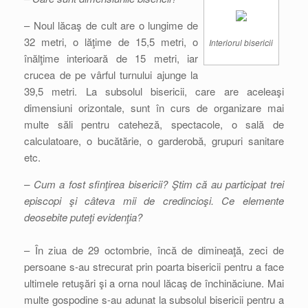
– Noul lăcaş de cult are o lungime de
32 metri, o lăţime de 15,5 metri, o
Interiorul bisericii
înălţime interioară de 15 metri, iar
crucea de pe vârful turnului ajunge la
39,5 metri. La subsolul bisericii, care are aceleaşi
dimensiuni orizontale, sunt în curs de organizare mai
multe săli pentru cateheză, spectacole, o sală de
calculatoare, o bucătărie, o garderobă, grupuri sanitare
etc.
– Cum a fost sfinţirea bisericii? Ştim că au participat trei
episcopi şi câteva mii de credincioşi. Ce elemente
deosebite puteţi evidenţia?
– În ziua de 29 octombrie, încă de dimineaţă, zeci de
persoane s-au strecurat prin poarta bisericii pentru a face
ultimele retuşări şi a orna noul lăcaş de închinăciune. Mai
multe gospodine s-au adunat la subsolul bisericii pentru a