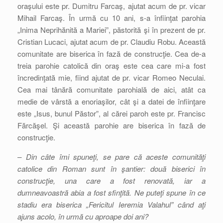
oraşului este pr. Dumitru Farcaş, ajutat acum de pr. vicar
Mihail Farcaş. În urmă cu 10 ani, s-a înfiinţat parohia
„Inima Neprihănită a Mariei”, păstorită şi în prezent de pr.
Cristian Lucaci, ajutat acum de pr. Claudiu Robu. Această
comunitate are biserica în fază de construcţie. Cea de-a
treia parohie catolică din oraş este cea care mi-a fost
încredinţată mie, fiind ajutat de pr. vicar Romeo Neculai.
Cea mai tânără comunitate parohială de aici, atât ca
medie de vârstă a enoriaşilor, cât şi a datei de înfiinţare
este „Isus, bunul Păstor”, al cărei paroh este pr. Francisc
Fărcăşel. Şi această parohie are biserica în fază de
construcţie.
– Din câte îmi spuneţi, se pare că aceste comunităţi
catolice din Roman sunt în şantier: două biserici în
construcţie, una care a fost renovată, iar a
dumneavoastră abia a fost sfinţită. Ne puteţi spune în ce
stadiu era biserica „Fericitul Ieremia Valahul” când aţi
ajuns acolo, în urmă cu aproape doi ani?