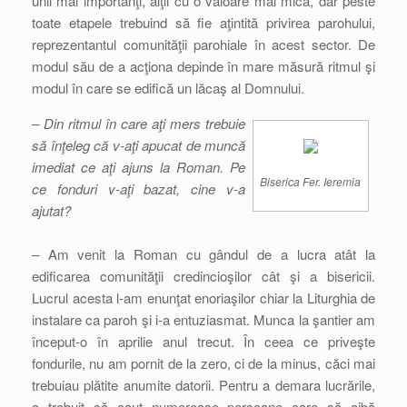
unii mai importanţi, alţii cu o valoare mai mică, dar peste
toate etapele trebuind să fie aţintită privirea parohului,
reprezentantul comunităţii parohiale în acest sector. De
modul său de a acţiona depinde în mare măsură ritmul şi
modul în care se edifică un lăcaş al Domnului.
– Din ritmul în care aţi mers trebuie
să înţeleg că v-aţi apucat de muncă
imediat ce aţi ajuns la Roman. Pe
Biserica Fer. Ieremia
ce fonduri v-aţi bazat, cine v-a
ajutat?
– Am venit la Roman cu gândul de a lucra atât la
edificarea comunităţii credincioşilor cât şi a bisericii.
Lucrul acesta l-am enunţat enoriaşilor chiar la Liturghia de
instalare ca paroh şi i-a entuziasmat. Munca la şantier am
început-o în aprilie anul trecut. În ceea ce priveşte
fondurile, nu am pornit de la zero, ci de la minus, căci mai
trebuiau plătite anumite datorii. Pentru a demara lucrările,
a trebuit să caut numeroase persoane care să aibă