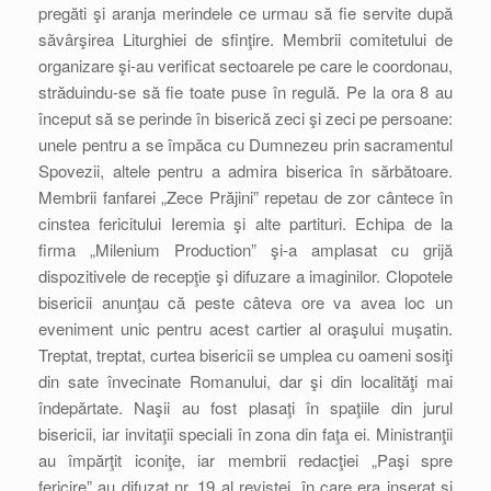
pregăti şi aranja merindele ce urmau să fie servite după
săvârşirea Liturghiei de sfinţire. Membrii comitetului de
organizare şi-au verificat sectoarele pe care le coordonau,
străduindu-se să fie toate puse în regulă. Pe la ora 8 au
început să se perinde în biserică zeci şi zeci pe persoane:
unele pentru a se împăca cu Dumnezeu prin sacramentul
Spovezii, altele pentru a admira biserica în sărbătoare.
Membrii fanfarei „Zece Prăjini” repetau de zor cântece în
cinstea fericitului Ieremia şi alte partituri. Echipa de la
firma „Milenium Production” şi-a amplasat cu grijă
dispozitivele de recepţie şi difuzare a imaginilor. Clopotele
bisericii anunţau că peste câteva ore va avea loc un
eveniment unic pentru acest cartier al oraşului muşatin.
Treptat, treptat, curtea bisericii se umplea cu oameni sosiţi
din sate învecinate Romanului, dar şi din localităţi mai
îndepărtate. Naşii au fost plasaţi în spaţiile din jurul
bisericii, iar invitaţii speciali în zona din faţa ei. Ministranţii
au împărţit iconiţe, iar membrii redacţiei „Paşi spre
fericire” au difuzat nr. 19 al revistei, în care era inserat şi