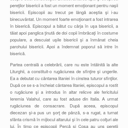
pereţilor bisericii a fost un moment emoţionant pentru naşii
bisericii. Episcopii au trecut pe lângă aceştia şi i-au
binecuvântat. Un moment foarte emoţionant a fost intrarea
în biserică. Episcopul a bătut cu cârja în uşa bisericii, a
tăiat apoi panglica ţinută de doi copii îmbrăcaţi în costume
populare, a descuiat uşile bisericii şi a înmânat cheia
parohului bisericii. Apoi a îndemnat poporul să intre în
biserică.
Partea centrală a celebrării, care nu este întâlnită la alte
Liturghii, a constituit-o rugăciunea de sfinţire şi ungerile.
Ea a debutat cu cântarea litaniei în cinstea tuturor sfinţilor.
După ce se s-a încheiat cântarea litaniei, episcopul a rostit
o rugăciune şi a introdus în altar relicve ale fericitului
Ieremia Valahul, care au fost aduse din Italia. A urmat
rugăciunea de consacrare. După aceea, episcopul
diecezan şi-a pus un şorţ de pânză, s-a rugat, a turnat
sfânta crismă în mijlocul altarului şi în cele patru colţuri ale
lui. În timp ce episcopii Percă şi Coşa au uns pereţii