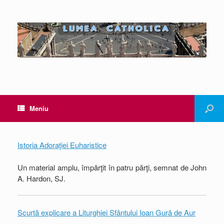
Meniu
Istoria Adoraţiei Euharistice
Un material amplu, împărţit în patru părţi, semnat de John
A. Hardon, SJ.
Scurtă explicare a Liturghiei Sfântului Ioan Gură de Aur