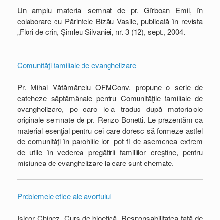
Un amplu material semnat de pr. Gîrboan Emil, în
colaborare cu Părintele Bizău Vasile, publicată în revista
„Flori de crin, Șimleu Silvaniei, nr. 3 (12), sept., 2004.
Comunităţi familiale de evanghelizare
Pr. Mihai Vătămănelu OFMConv. propune o serie de
cateheze săptămânale pentru Comunităţile familiale de
evanghelizare, pe care le-a tradus după materialele
originale semnate de pr. Renzo Bonetti. Le prezentăm ca
material esenţial pentru cei care doresc să formeze astfel
de comunităţi în parohiile lor; pot fi de asemenea extrem
de utile în vederea pregătirii familiilor creştine, pentru
misiunea de evanghelizare la care sunt chemate.
Problemele etice ale avortului
Isidor Chinez, Curs de bioetică. Responsabilitatea față de