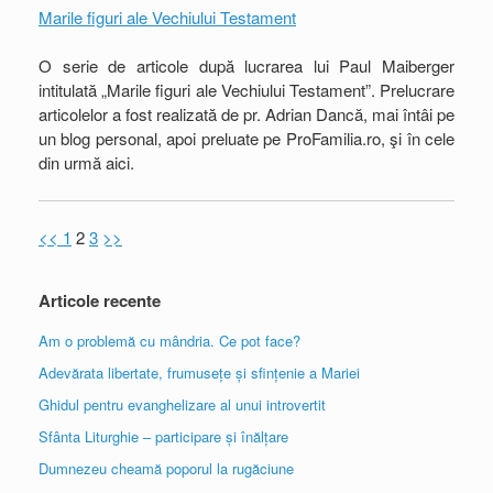
Marile figuri ale Vechiului Testament
O serie de articole după lucrarea lui Paul Maiberger
intitulată „Marile figuri ale Vechiului Testament”. Prelucrare
articolelor a fost realizată de pr. Adrian Dancă, mai întâi pe
un blog personal, apoi preluate pe ProFamilia.ro, şi în cele
din urmă aici.
<<
1
2
3
>>
Articole recente
Am o problemă cu mândria. Ce pot face?
Adevărata libertate, frumusețe și sfințenie a Mariei
Ghidul pentru evanghelizare al unui introvertit
Sfânta Liturghie – participare și înălțare
Dumnezeu cheamă poporul la rugăciune