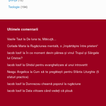
Teologie
(194)
Ultimele comentarii
Vasile Taut
la
De luna ta, Măicuţă…
Corlade Maria
la
Rugăciunea mentală, o „împărtăşire între prieteni”
Iacob Iosif
la
În ce moment devin pâinea și vinul Trupul și Sângele
lui Cristos?
Iacob Iosif
la
Ghidul pentru evanghelizare al unui introvertit
Neagu Angelica
la
Cum să te pregătești pentru Sfânta Liturghie (5
sfaturi practice)
Iacob Iosif
la
Dumnezeu cheamă poporul la rugăciune
Iacob Iosif
la
Data viitoare când vedeți că plouă