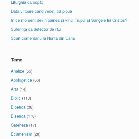
Liturghia ca ospăț
Data viitoare când vedeți că plouă
În ce moment devin pâinea și vinul Trupul și Sângele lui Cristos?
Suferința ca detector de rău
Scurt comentariu la Nunta din Cana
Teme
Analize
(55)
Apologetică
(66)
Artă
(14)
Biblic
(113)
Bioetică
(38)
Biserică
(178)
Cateheză
(17)
Ecumenism
(28)