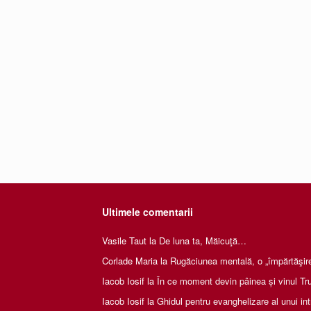
Ultimele comentarii
Vasile Taut
la
De luna ta, Măicuţă…
Corlade Maria
la
Rugăciunea mentală, o „împărtăşire 
Iacob Iosif
la
În ce moment devin pâinea și vinul Tru
Iacob Iosif
la
Ghidul pentru evanghelizare al unui int