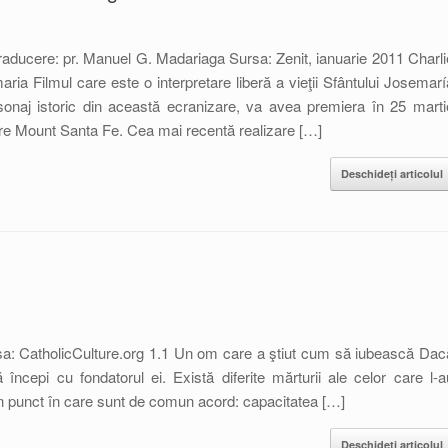
raducere: pr. Manuel G. Madariaga Sursa: Zenit, ianuarie 2011 Charli
aria Filmul care este o interpretare liberă a vieţii Sfântului Josemarí
sonaj istoric din această ecranizare, va avea premiera în 25 marti
re Mount Santa Fe. Cea mai recentă realizare […]
Deschideți articolul
a: CatholicCulture.org 1.1 Un om care a ştiut cum să iubească Dac
ă începi cu fondatorul ei. Există diferite mărturii ale celor care l-a
n punct în care sunt de comun acord: capacitatea […]
Deschideți articolul