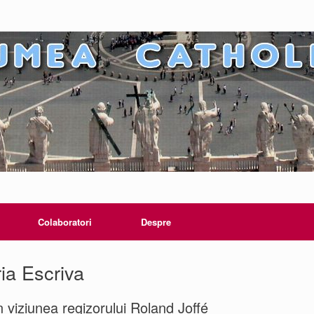
Colaboratori
Despre
ia Escriva
 viziunea regizorului Roland Joffé