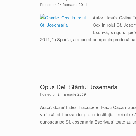
Posted on
24 februarie 2011
Autor: Jesús Colina T
Cox in rolul Sf. Josem
Escrivá, singurul per
2011, în Spania, a anunţat compania producătoa
Opus Dei: Sfântul Josemaria
Posted on
24 ianuarie 2009
Autor: dosar Fides Traducere: Radu Capan Surs
vrei să afli ceva despre o instituţie, trebuie s
cunoscut pe Sf. Josemaria Escriva şi toate au u