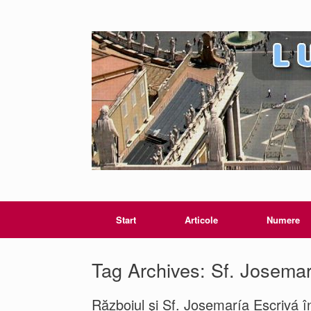
Start
Articole
Numere
Tag Archives:
Sf. Josemar
Războiul şi Sf. Josemaría Escrivá în