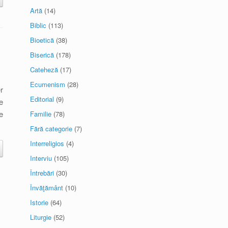
Artă
(14)
Biblic
(113)
Bioetică
(38)
Biserică
(178)
Cateheză
(17)
Ecumenism
(28)
r
Editorial
(9)
e
e
Familie
(78)
Fără categorie
(7)
Interreligios
(4)
Interviu
(105)
Întrebări
(30)
Învăţământ
(10)
Istorie
(64)
Liturgie
(52)