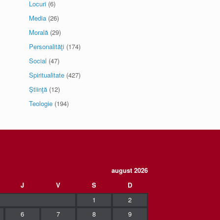
Locuri
(6)
Media
(26)
Morală
(29)
Personalităţi
(174)
Social
(47)
Spiritualitate
(427)
Ştiinţă
(12)
Teologie
(194)
august 2026
J
V
S
D
1
2
6
7
8
9