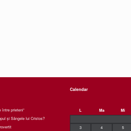
Calendar
între prieteni”
L
Ma
Mi
pul și Sângele lui Cristos?
rovertit
3
4
5