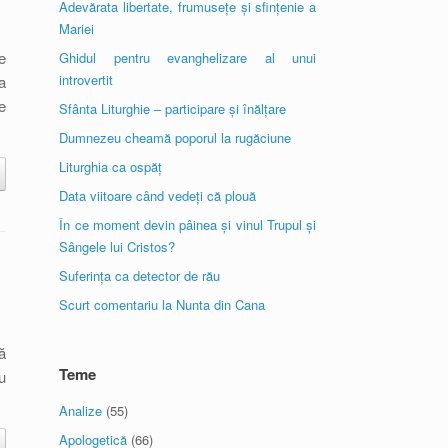
Adevărata libertate, frumusețe și sfințenie a
Mariei
e
Ghidul pentru evanghelizare al unui
introvertit
a
e
Sfânta Liturghie – participare și înălțare
Dumnezeu cheamă poporul la rugăciune
Liturghia ca ospăț
Data viitoare când vedeți că plouă
În ce moment devin pâinea și vinul Trupul și
Sângele lui Cristos?
Suferința ca detector de rău
Scurt comentariu la Nunta din Cana
ă
Teme
u
Analize
(55)
Apologetică
(66)