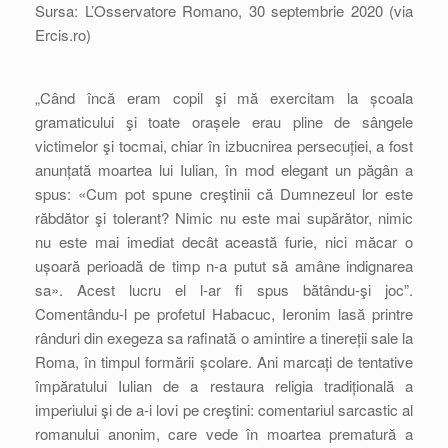
Sursa: L’Osservatore Romano, 30 septembrie 2020 (via
Ercis.ro)
„Când încă eram copil şi mă exercitam la școala
gramaticului şi toate orașele erau pline de sângele
victimelor şi tocmai, chiar în izbucnirea persecuției, a fost
anunțată moartea lui Iulian, în mod elegant un păgân a
spus: «Cum pot spune creştinii că Dumnezeul lor este
răbdător şi tolerant? Nimic nu este mai supărător, nimic
nu este mai imediat decât această furie, nici măcar o
ușoară perioadă de timp n-a putut să amâne indignarea
sa». Acest lucru el l-ar fi spus bătându-şi joc”.
Comentându-l pe profetul Habacuc, Ieronim lasă printre
rânduri din exegeza sa rafinată o amintire a tinereții sale la
Roma, în timpul formării școlare. Ani marcați de tentative
împăratului Iulian de a restaura religia tradițională a
imperiului şi de a-i lovi pe creştini: comentariul sarcastic al
romanului anonim, care vede în moartea prematură a