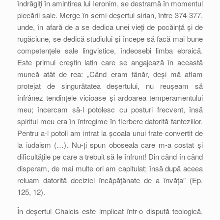
îndrăgiţi în amintirea lui Ieronim, se destramă în momentul
plecării sale. Merge în semi-deșertul sirian, între 374-377,
unde, în afară de a se dedica unei vieți de pocăință şi de
rugăciune, se dedică studiului şi începe să facă mai bune
competențele sale lingvistice, îndeosebi limba ebraică.
Este primul creştin latin care se angajează în această
muncă atât de rea: „Când eram tânăr, deşi mă aflam
protejat de singurătatea deșertului, nu reușeam să
înfrânez tendințele vicioase şi ardoarea temperamentului
meu; încercam să-l potolesc cu posturi frecvent, însă
spiritul meu era în întregime în fierbere datorită fanteziilor.
Pentru a-l potoli am intrat la școala unui frate convertit de
la iudaism (…). Nu-ți spun oboseala care m-a costat şi
dificultățile pe care a trebuit să le înfrunt! Din când în când
disperam, de mai multe ori am capitulat; însă după aceea
reluam datorită deciziei încăpăţânate de a învăța” (Ep.
125, 12).
În deșertul Chalcis este implicat într-o dispută teologică,