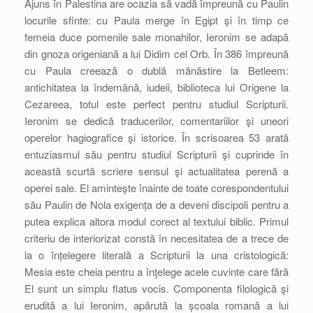
Ajuns în Palestina are ocazia să vadă împreună cu Paulin
locurile sfinte: cu Paula merge în Egipt şi în timp ce
femeia duce pomenile sale monahilor, Ieronim se adapă
din gnoza origeniană a lui Didim cel Orb. În 386 împreună
cu Paula creează o dublă mănăstire la Betleem:
antichitatea la îndemână, iudeii, biblioteca lui Origene la
Cezareea, totul este perfect pentru studiul Scripturii.
Ieronim se dedică traducerilor, comentariilor şi uneori
operelor hagiografice şi istorice. În scrisoarea 53 arată
entuziasmul său pentru studiul Scripturii şi cuprinde în
această scurtă scriere sensul şi actualitatea perenă a
operei sale. El aminteşte înainte de toate corespondentului
său Paulin de Nola exigența de a deveni discipoli pentru a
putea explica altora modul corect al textului biblic. Primul
criteriu de interiorizat constă în necesitatea de a trece de
la o înțelegere literală a Scripturii la una cristologică:
Mesia este cheia pentru a înţelege acele cuvinte care fără
El sunt un simplu flatus vocis. Componenta filologică şi
erudită a lui Ieronim, apărută la școala romană a lui