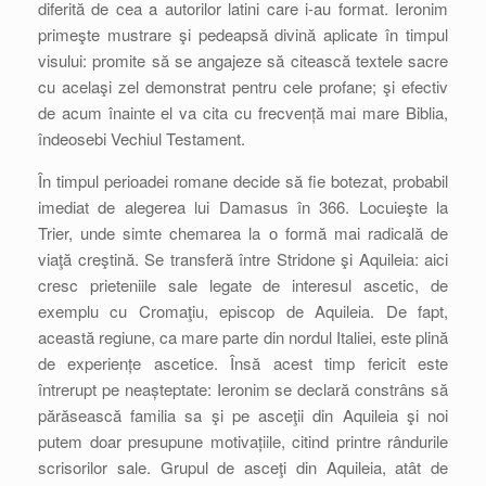
diferită de cea a autorilor latini care i-au format. Ieronim
primeşte mustrare şi pedeapsă divină aplicate în timpul
visului: promite să se angajeze să citească textele sacre
cu acelaşi zel demonstrat pentru cele profane; şi efectiv
de acum înainte el va cita cu frecvență mai mare Biblia,
îndeosebi Vechiul Testament.
În timpul perioadei romane decide să fie botezat, probabil
imediat de alegerea lui Damasus în 366. Locuieşte la
Trier, unde simte chemarea la o formă mai radicală de
viaţă creştină. Se transferă între Stridone şi Aquileia: aici
cresc prieteniile sale legate de interesul ascetic, de
exemplu cu Cromaţiu, episcop de Aquileia. De fapt,
această regiune, ca mare parte din nordul Italiei, este plină
de experiențe ascetice. Însă acest timp fericit este
întrerupt pe neașteptate: Ieronim se declară constrâns să
părăsească familia sa şi pe asceţii din Aquileia şi noi
putem doar presupune motivațiile, citind printre rândurile
scrisorilor sale. Grupul de asceţi din Aquileia, atât de