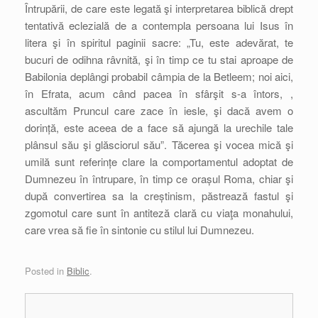
Întrupării, de care este legată şi interpretarea biblică drept
tentativă eclezială de a contempla persoana lui Isus în
litera şi în spiritul paginii sacre: „Tu, este adevărat, te
bucuri de odihna râvnită, şi în timp ce tu stai aproape de
Babilonia deplângi probabil câmpia de la Betleem; noi aici,
în Efrata, acum când pacea în sfârşit s-a întors, ,
ascultăm Pruncul care zace în iesle, şi dacă avem o
dorință, este aceea de a face să ajungă la urechile tale
plânsul său şi glăsciorul său”. Tăcerea şi vocea mică şi
umilă sunt referințe clare la comportamentul adoptat de
Dumnezeu în întrupare, în timp ce orașul Roma, chiar şi
după convertirea sa la creștinism, păstrează fastul şi
zgomotul care sunt în antiteză clară cu viaţa monahului,
care vrea să fie în sintonie cu stilul lui Dumnezeu.
Posted in
Biblic
.