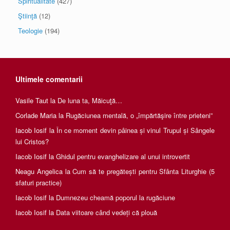
Spiritualitate
(427)
Ştiinţă
(12)
Teologie
(194)
Ultimele comentarii
Vasile Taut
la
De luna ta, Măicuţă…
Corlade Maria
la
Rugăciunea mentală, o „împărtăşire între prieteni”
Iacob Iosif
la
În ce moment devin pâinea și vinul Trupul și Sângele
lui Cristos?
Iacob Iosif
la
Ghidul pentru evanghelizare al unui introvertit
Neagu Angelica
la
Cum să te pregătești pentru Sfânta Liturghie (5
sfaturi practice)
Iacob Iosif
la
Dumnezeu cheamă poporul la rugăciune
Iacob Iosif
la
Data viitoare când vedeți că plouă