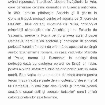
având repercusiuni „politice”, despre învăţăturile lui Arie,
care generase diviziuni dramatice în Biserica antiohenă.
În 380, Ieronim părăsește Antiohia şi îl găsim la
Constantinopol, probabil pentru a-l asculta pe Grigore din
Nazianz. După doi ani, împreună cu Paulin, episcop al
minorităţii ultracatolice din Antiohia, şi cu Epifanie de
Salamina, merge la Roma pentru a avea sprijinul papei
Damasus, care-l ia ca secretar şi confident. În această
perioadă Ieronim întreprinde o formă de apostolat pe lângă
aristocrația feminină romană, în casa văduvelor Marcela
şi Paula, mama lui Eustochio. În acelaşi timp
perfecționează cunoașterea ebraici pe lângă un rabin,
pentru a putea instrui mai bine pe discipolele sale în limba
sacră. Este vorba de un moment de mare urcare pentru
Ieronim, aşa încât se simte deja moştenitorul desemnat al
lui Damasus. În 384 este ales Siriciu şi Ieronim pleacă
acuzând orașul ostil şi „senatul fariseilor” care-l critică
datorită prieteniilor sale feminine.