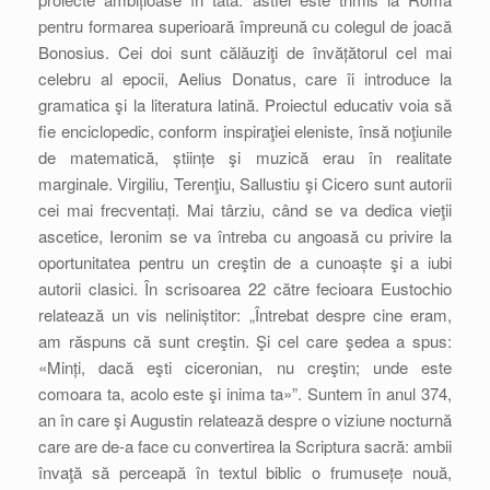
pentru formarea superioară împreună cu colegul de joacă
Bonosius. Cei doi sunt călăuziţi de învățătorul cel mai
celebru al epocii, Aelius Donatus, care îi introduce la
gramatica şi la literatura latină. Proiectul educativ voia să
fie enciclopedic, conform inspiraţiei eleniste, însă noţiunile
de matematică, științe şi muzică erau în realitate
marginale. Virgiliu, Terenţiu, Sallustiu şi Cicero sunt autorii
cei mai frecventați. Mai târziu, când se va dedica vieţii
ascetice, Ieronim se va întreba cu angoasă cu privire la
oportunitatea pentru un creştin de a cunoaște şi a iubi
autorii clasici. În scrisoarea 22 către fecioara Eustochio
relatează un vis neliniștitor: „Întrebat despre cine eram,
am răspuns că sunt creştin. Şi cel care şedea a spus:
«Minți, dacă eşti ciceronian, nu creştin; unde este
comoara ta, acolo este şi inima ta»”. Suntem în anul 374,
an în care şi Augustin relatează despre o viziune nocturnă
care are de-a face cu convertirea la Scriptura sacră: ambii
învaţă să perceapă în textul biblic o frumusețe nouă,