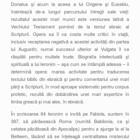
Donatus şi acum la aceea a lui Origene şi Eusebiu,
înaintează de-a lungul parcursului întregii sale vieți:
rezultatul acestei mari munci este versiunea latină a
Vechiului Testament pornind de la textul ebraic al
Scripturii. Opera sa îl va costa multe critici în viaţă,
inclusiv receptarea negativă a acestei activități din partea
lui Augustin; numai succesul ulterior al Vulgata îl va
răsplăti pentru multele trude. Biografia intelectuală şi
spirituală a lui Ieronim – aşa cum se întâmplă adesea – îi
determină opera: marea activitate pentru traducerea
textului biblic din ebraică şi pentru comentariul unei mari
părţi a Scripturii, în mod aproape sistematic pentru corpus
profetic, rezultă din dobândirea unei mari expertize în
limba greacă şi mai ales, în ebraică.
În scrisoarea 64 Ieronim o invită pe Fabiola, suntem în
397, să părăsească Roma (numită Babilonia, ca şi
cetatea păcătoasă din Apocalips) pentru a ajunge la el la
Betleem, lăsând să se înțeleagă centralitatea misterului