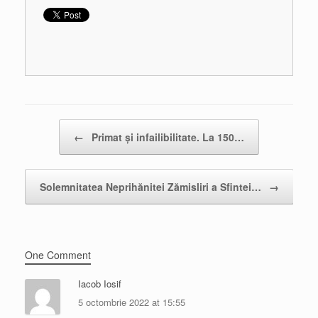
Post navigation
←
Primat și infailibilitate. La 150…
Solemnitatea Neprihănitei Zămisliri a Sfintei…
→
One Comment
Iacob Iosif
5 octombrie 2022 at 15:55