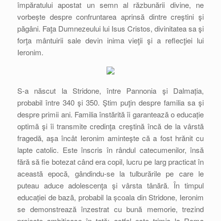
împăratului apostat un semn al răzbunării divine, ne
vorbește despre confruntarea aprinsă dintre creştini şi
păgâni. Faţa Dumnezeului lui Isus Cristos, divinitatea sa şi
forţa mântuirii sale devin inima vieţii şi a reflecţiei lui
Ieronim.
S-a născut la Stridone, între Pannonia şi Dalmația,
probabil între 340 şi 350. Ştim puţin despre familia sa şi
despre primii ani. Familia înstărită îi garantează o educație
optimă şi îi transmite credinţa creştină încă de la vârstă
fragedă, aşa încât Ieronim aminteşte că a fost hrănit cu
lapte catolic. Este înscris în rândul catecumenilor, însă
fără să fie botezat când era copil, lucru pe larg practicat în
această epocă, gândindu-se la tulburările pe care le
puteau aduce adolescenţa şi vârsta tânără. În timpul
educației de bază, probabil la școala din Stridone, Ieronim
se demonstrează înzestrat cu bună memorie, trezind
proiecte ambițioase în tată: astfel este trimis la Roma