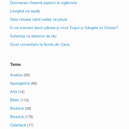
Dumnezeu cheamă poporul la rugăciune
Liturghia ca ospăț
Data viitoare când vedeți că plouă
În ce moment devin pâinea și vinul Trupul și Sângele lui Cristos?
Suferința ca detector de rău
Scurt comentariu la Nunta din Cana
Teme
Analize
(55)
Apologetică
(66)
Artă
(14)
Biblic
(113)
Bioetică
(38)
Biserică
(178)
Cateheză
(17)