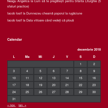
Neagu Angelica
la
Cum să te pregătești pentru Sfânta Liturghie (5
sfaturi practice)
Iacob Iosif
la
Dumnezeu cheamă poporul la rugăciune
Iacob Iosif
la
Data viitoare când vedeți că plouă
Calendar
decembrie 2018
L
Ma
Mi
J
V
S
D
1
2
3
4
5
6
7
8
9
10
11
12
13
14
15
16
17
18
19
20
21
22
23
24
25
26
27
28
29
30
31
« nov.
ian. »