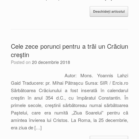
Deschideți articolul
Cele zece porunci pentru a trăi un Crăciun
creştin
Posted on
20 decembrie 2018
Autor: Mons. Yoannis Lahzi
Gaid Traducere: pr. Mihai Pătrașcu Sursa: SIR / Ercis.ro
Sărbătoarea Crăciunului a fost inserată în calendarul
creştin în anul 354 d.C., cu împăratul Constantin. În
primele secole, creştinii sărbătoreau numai sărbătoarea
Paştelui, care era numită „Ziua Soarelui” pentru că
amintea învierea lui Cristos. La Roma, la 25 decembrie,
era ziua de […]