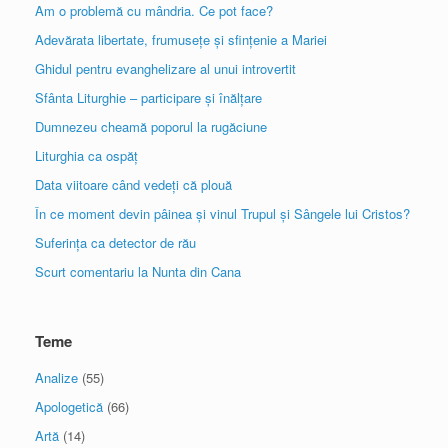
Am o problemă cu mândria. Ce pot face?
Adevărata libertate, frumusețe și sfințenie a Mariei
Ghidul pentru evanghelizare al unui introvertit
Sfânta Liturghie – participare și înălțare
Dumnezeu cheamă poporul la rugăciune
Liturghia ca ospăț
Data viitoare când vedeți că plouă
În ce moment devin pâinea și vinul Trupul și Sângele lui Cristos?
Suferința ca detector de rău
Scurt comentariu la Nunta din Cana
Teme
Analize
(55)
Apologetică
(66)
Artă
(14)