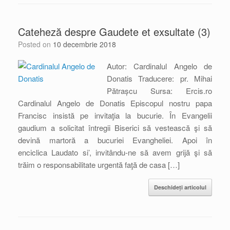
Cateheză despre Gaudete et exsultate (3)
Posted on
10 decembrie 2018
Autor: Cardinalul Angelo de
Donatis Traducere: pr. Mihai
Pătrașcu Sursa: Ercis.ro
Cardinalul Angelo de Donatis Episcopul nostru papa
Francisc insistă pe invitaţia la bucurie. În Evangelii
gaudium a solicitat întregii Biserici să vestească şi să
devină martoră a bucuriei Evangheliei. Apoi în
enciclica Laudato si’, invitându-ne să avem grijă şi să
trăim o responsabilitate urgentă faţă de casa […]
Deschideți articolul