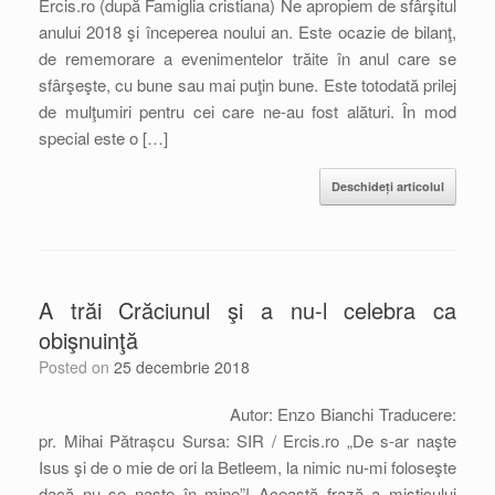
Ercis.ro (după Famiglia cristiana) Ne apropiem de sfârşitul
anului 2018 şi începerea noului an. Este ocazie de bilanţ,
de rememorare a evenimentelor trăite în anul care se
sfârşeşte, cu bune sau mai puţin bune. Este totodată prilej
de mulţumiri pentru cei care ne-au fost alături. În mod
special este o […]
Deschideți articolul
A trăi Crăciunul şi a nu-l celebra ca
obişnuinţă
Posted on
25 decembrie 2018
Autor: Enzo Bianchi Traducere:
pr. Mihai Pătrașcu Sursa: SIR / Ercis.ro „De s-ar naşte
Isus şi de o mie de ori la Betleem, la nimic nu-mi foloseşte
dacă nu se naşte în mine”! Această frază a misticului