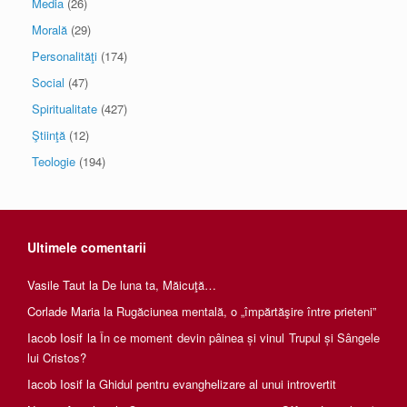
Media
(26)
Morală
(29)
Personalităţi
(174)
Social
(47)
Spiritualitate
(427)
Ştiinţă
(12)
Teologie
(194)
Ultimele comentarii
Vasile Taut
la
De luna ta, Măicuţă…
Corlade Maria
la
Rugăciunea mentală, o „împărtăşire între prieteni”
Iacob Iosif
la
În ce moment devin pâinea și vinul Trupul și Sângele
lui Cristos?
Iacob Iosif
la
Ghidul pentru evanghelizare al unui introvertit