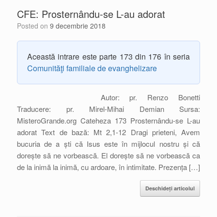
CFE: Prosternându-se L-au adorat
Posted on
9 decembrie 2018
Această intrare este parte 173 din 176 în seria
Comunităţi familiale de evanghelizare
Autor: pr. Renzo Bonetti
Traducere: pr. Mirel-Mihai Demian Sursa:
MisteroGrande.org Cateheza 173 Prosternându-se L-au
adorat Text de bază: Mt 2,1-12 Dragi prieteni, Avem
bucuria de a ști că Isus este în mijlocul nostru și că
dorește să ne vorbească. El dorește să ne vorbească ca
de la inimă la inimă, cu ardoare, în intimitate. Prezența […]
Deschideți articolul