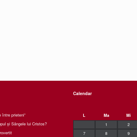
Calendar
între prieteni”
L
Ma
Mi
pul și Sângele lui Cristos?
1
2
rovertit
7
8
9