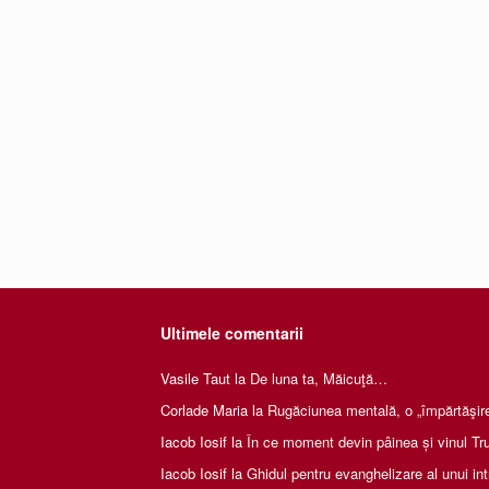
Ultimele comentarii
Vasile Taut
la
De luna ta, Măicuţă…
Corlade Maria
la
Rugăciunea mentală, o „împărtăşire 
Iacob Iosif
la
În ce moment devin pâinea și vinul Tru
Iacob Iosif
la
Ghidul pentru evanghelizare al unui int