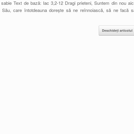
abie Text de bază: Iac 3,2-12 Dragi prieteni, Suntem din nou aici
l Său, care întotdeauna dorește să ne reînnoiască, să ne facă s
Deschideți articolul