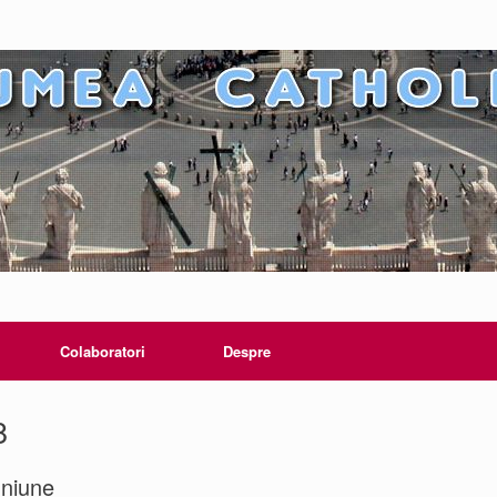
Colaboratori
Despre
8
uniune