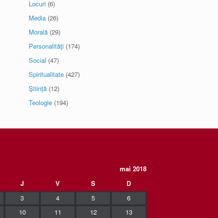
Locuri
(6)
Media
(26)
Morală
(29)
Personalităţi
(174)
Social
(47)
Spiritualitate
(427)
Ştiinţă
(12)
Teologie
(194)
mai 2018
J
V
S
D
3
4
5
6
10
11
12
13