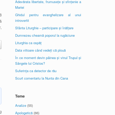
Adevărata libertate, frumusețe și sfințenie a
Mariei
8
Ghidul pentru evanghelizare al unui
introvertit
ă
,
Sfânta Liturghie – participare și înălțare
Dumnezeu cheamă poporul la rugăciune
Liturghia ca ospăț
Data viitoare când vedeți că plouă
În ce moment devin pâinea și vinul Trupul și
Sângele lui Cristos?
Suferința ca detector de rău
Scurt comentariu la Nunta din Cana
Teme
Analize
(55)
g
Apologetică
(66)