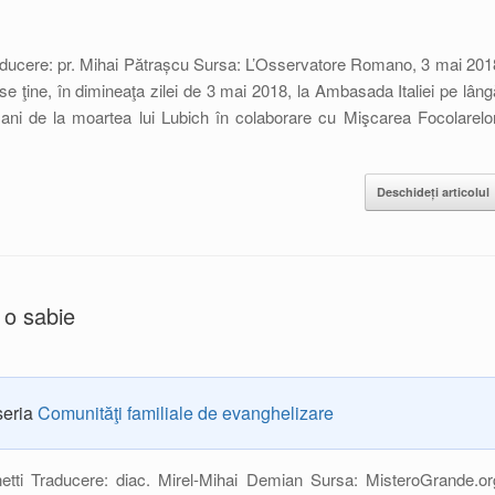
aducere: pr. Mihai Pătrașcu Sursa: L’Osservatore Romano, 3 mai 201
e se ţine, în dimineaţa zilei de 3 mai 2018, la Ambasada Italiei pe lâng
 ani de la moartea lui Lubich în colaborare cu Mişcarea Focolarelor
Deschideți articolul
 o sabie
seria
Comunităţi familiale de evanghelizare
etti Traducere: diac. Mirel-Mihai Demian Sursa: MisteroGrande.or