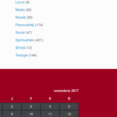
Locuri
(6)
Media
(26)
Morală
(29)
Personalităţi
(174)
Social
(47)
Spiritualitate
(427)
Ştiinţă
(12)
Teologie
(194)
noiembrie 2017
J
V
S
D
2
3
4
5
9
10
11
12