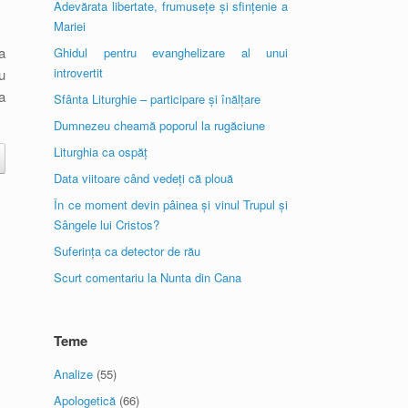
Adevărata libertate, frumusețe și sfințenie a
Mariei
a
Ghidul pentru evanghelizare al unui
introvertit
u
a
Sfânta Liturghie – participare și înălțare
Dumnezeu cheamă poporul la rugăciune
Liturghia ca ospăț
Data viitoare când vedeți că plouă
În ce moment devin pâinea și vinul Trupul și
Sângele lui Cristos?
Suferința ca detector de rău
Scurt comentariu la Nunta din Cana
Teme
Analize
(55)
Apologetică
(66)