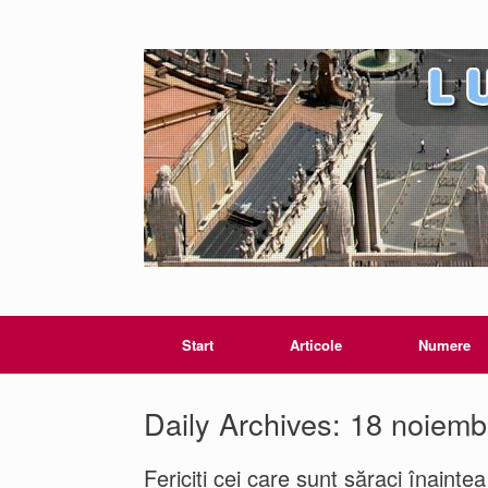
Start
Articole
Numere
Daily Archives:
18 noiemb
Fericiți cei care sunt săraci înaint