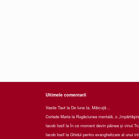
Ultimele comentarii
Vasile Taut
la
De luna ta, Măicuţă…
Corlade Maria
la
Rugăciunea mentală, o „împărtăşire 
Iacob Iosif
la
În ce moment devin pâinea și vinul Tru
Iacob Iosif
la
Ghidul pentru evanghelizare al unui int