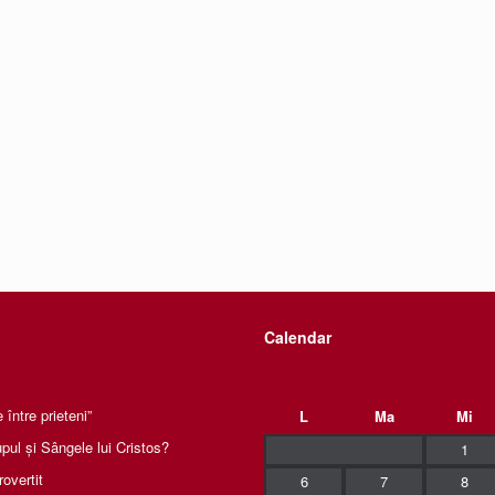
Calendar
între prieteni”
L
Ma
Mi
pul și Sângele lui Cristos?
1
rovertit
6
7
8