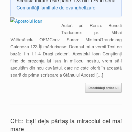
Această intrare este parte 123 din 176 în seria
Comunităţi familiale de evanghelizare
Autor: pr. Renzo Bonetti
Traducere: pr. Mihai
Vătămănelu OFMConv. Sursa: MisteroGrande.org
Cateheza 123 Îți mărturisesc: Domnul mi-a vorbit Text de
bază: 1In 1,1-4 Dragi prieteni, Apostolul Ioan Conștienți
fiind de prezența lui Isus în mijlocul nostru, vrem să-i
ascultăm din nou cuvântul, care ne este oferit în această
seară de prima scrisoare a Sfântului Apostol […]
Deschideți articolul
CFE: Ești deja părtaș la miracolul cel mai
mare