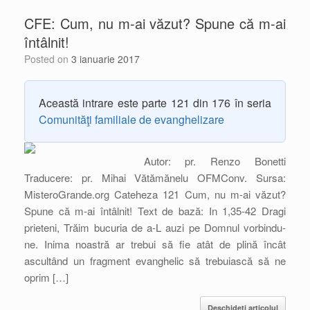
CFE: Cum, nu m-ai văzut? Spune că m-ai
întâlnit!
Posted on
3 ianuarie 2017
Această intrare este parte 121 din 176 în seria
Comunităţi familiale de evanghelizare
Autor: pr. Renzo Bonetti
Traducere: pr. Mihai Vătămănelu OFMConv. Sursa:
MisteroGrande.org Cateheza 121 Cum, nu m-ai văzut?
Spune că m-ai întâlnit! Text de bază: In 1,35-42 Dragi
prieteni, Trăim bucuria de a-L auzi pe Domnul vorbindu-
ne. Inima noastră ar trebui să fie atât de plină încât
ascultând un fragment evanghelic să trebuiască să ne
oprim […]
Deschideți articolul