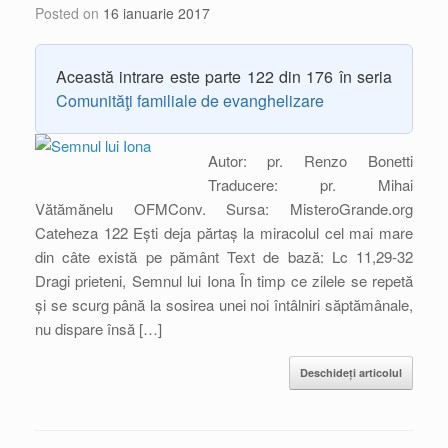
Posted on
16 ianuarie 2017
Această intrare este parte 122 din 176 în seria
Comunităţi familiale de evanghelizare
Autor: pr. Renzo Bonetti
Traducere: pr. Mihai
Vătămănelu OFMConv. Sursa: MisteroGrande.org
Cateheza 122 Ești deja părtaș la miracolul cel mai mare
din câte există pe pământ Text de bază: Lc 11,29-32
Dragi prieteni, Semnul lui Iona În timp ce zilele se repetă
și se scurg până la sosirea unei noi întâlniri săptămânale,
nu dispare însă […]
Deschideți articolul