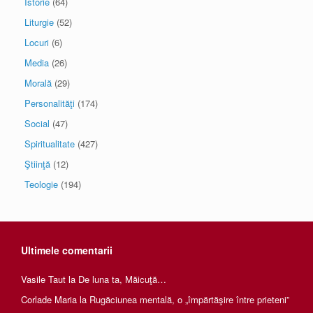
Istorie
(64)
Liturgie
(52)
Locuri
(6)
Media
(26)
Morală
(29)
Personalităţi
(174)
Social
(47)
Spiritualitate
(427)
Ştiinţă
(12)
Teologie
(194)
Ultimele comentarii
Vasile Taut
la
De luna ta, Măicuţă…
Corlade Maria
la
Rugăciunea mentală, o „împărtăşire între prieteni”