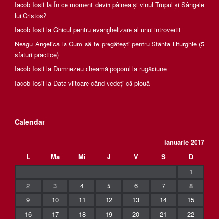
Iacob Iosif
la
În ce moment devin pâinea și vinul Trupul și Sângele
lui Cristos?
Iacob Iosif
la
Ghidul pentru evanghelizare al unui introvertit
Neagu Angelica
la
Cum să te pregătești pentru Sfânta Liturghie (5
sfaturi practice)
Iacob Iosif
la
Dumnezeu cheamă poporul la rugăciune
Iacob Iosif
la
Data viitoare când vedeți că plouă
Calendar
ianuarie 2017
L
Ma
Mi
J
V
S
D
1
2
3
4
5
6
7
8
9
10
11
12
13
14
15
16
17
18
19
20
21
22