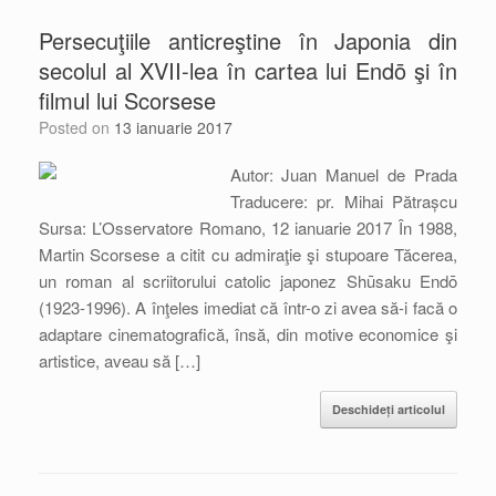
Persecuţiile anticreştine în Japonia din
secolul al XVII-lea în cartea lui Endō şi în
filmul lui Scorsese
Posted on
13 ianuarie 2017
Autor: Juan Manuel de Prada
Traducere: pr. Mihai Pătrașcu
Sursa: L’Osservatore Romano, 12 ianuarie 2017 În 1988,
Martin Scorsese a citit cu admiraţie şi stupoare Tăcerea,
un roman al scriitorului catolic japonez Shūsaku Endō
(1923-1996). A înţeles imediat că într-o zi avea să-i facă o
adaptare cinematografică, însă, din motive economice şi
artistice, aveau să […]
Deschideți articolul