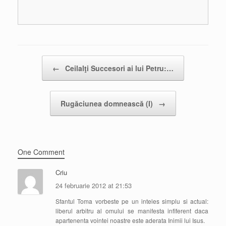
Post navigation
←
Ceilalţi Succesori ai lui Petru:…
Rugăciunea domnească (I)
→
One Comment
Criu
24 februarie 2012 at 21:53
Sfantul Toma vorbeste pe un inteles simplu si actual:
liberul arbitru al omului se manifesta infiferent daca
apartenenta vointei noastre este aderata Inimii lui Isus.