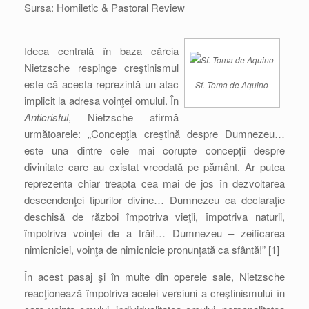
Sursa: Homiletic & Pastoral Review
Ideea centrală în baza căreia
Nietzsche respinge creştinismul
este că acesta reprezintă un atac
Sf. Toma de Aquino
implicit la adresa voinţei omului. În
Anticristul
, Nietzsche afirmă
următoarele: „Concepţia creştină despre Dumnezeu…
este una dintre cele mai corupte concepţii despre
divinitate care au existat vreodată pe pământ. Ar putea
reprezenta chiar treapta cea mai de jos în dezvoltarea
descendenţei tipurilor divine… Dumnezeu ca declaraţie
deschisă de război împotriva vieţii, împotriva naturii,
împotriva voinţei de a trăi!… Dumnezeu – zeificarea
nimicniciei, voinţa de nimicnicie pronunţată ca sfântă!” [1]
În acest pasaj şi în multe din operele sale, Nietzsche
reacţionează împotriva acelei versiuni a creştinismului în