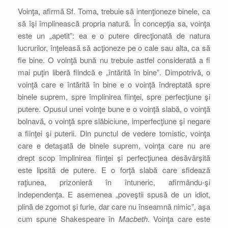
Voinţa, afirmă Sf. Toma, trebuie să intenţioneze binele, ca
să îşi împlinească propria natură. În concepţia sa, voinţa
este un „apetit”: ea e o putere direcţionată de natura
lucrurilor, înţeleasă să acţioneze pe o cale sau alta, ca să
fie bine. O voinţă bună nu trebuie astfel considerată a fi
mai puţin liberă fiindcă e „întărită în bine”. Dimpotrivă, o
voinţă care e întărită în bine e o voinţă îndreptată spre
binele suprem, spre împlinirea fiinţei, spre perfecţiune şi
putere. Opusul unei voinţe bune e o voinţă slabă, o voinţă
bolnavă, o voinţă spre slăbiciune, imperfecţiune şi negare
a fiinţei şi puterii. Din punctul de vedere tomistic, voinţa
care e detaşată de binele suprem, voinţa care nu are
drept scop împlinirea fiinţei şi perfecţiunea desăvârşită
este lipsită de putere. E o forţă slabă care sfidează
raţiunea, prizonieră în întuneric, afirmându-şi
independenţa. E asemenea „poveştii spusă de un idiot,
plină de zgomot şi furie, dar care nu înseamnă nimic”, aşa
cum spune Shakespeare în
Macbeth
. Voinţa care este