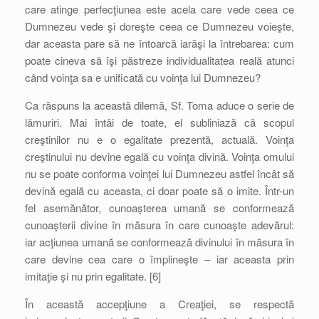
care atinge perfecţiunea este acela care vede ceea ce
Dumnezeu vede şi doreşte ceea ce Dumnezeu voieşte,
dar aceasta pare să ne întoarcă iarăşi la întrebarea: cum
poate cineva să îşi păstreze individualitatea reală atunci
când voinţa sa e unificată cu voinţa lui Dumnezeu?
Ca răspuns la această dilemă, Sf. Toma aduce o serie de
lămuriri. Mai întâi de toate, el subliniază că scopul
creştinilor nu e o egalitate prezentă, actuală. Voinţa
creştinului nu devine egală cu voinţa divină. Voinţa omului
nu se poate conforma voinţei lui Dumnezeu astfel încât să
devină egală cu aceasta, ci doar poate să o imite. Într-un
fel asemănător, cunoaşterea umană se conformează
cunoaşterii divine în măsura în care cunoaşte adevărul:
iar acţiunea umană se conformează divinului în măsura în
care devine cea care o împlineşte – iar aceasta prin
imitaţie şi nu prin egalitate. [6]
În această accepţiune a Creaţiei, se respectă