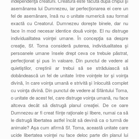
independenţa creaturii. Creatura este făcută după chipul şi
asemănarea lui Dumnezeu, iar perfecţionarea ei cere un
fel de asemănare, însă nu o unitate numerică sau formal
exactă cu Creatorul. Dumnezeu doreşte binele, dar nu
face în mod necesar identice două voinţe. El nu distruge
individualitatea voinţei umane. În concepţia sa despre
creaţie, Sf. Toma consideră puterea, individualitatea şi
persoanele umane însele drept ceva ce trebuie păstrat,
perfecţionat şi pus în valoare. Din punctul de vedere al
quietiştilor, creştinii ar trebui să se străduiască să
dobândească un fel de unitate între voinţele lor şi voinţa
divină, în care voinţa umană e strivită şi înlocuită complet
cu voinţa divină. Din punctul de vedere al Sfântului Toma,
o unitate de acest fel, care distruge voinţa umană, nu face
altceva decât să distrugă planul creaţiei. De ce oare
Dumnezeu ar fi creat fiinţe raţionale şi libere, numai ca să
le distrugă libertatea astfel încât să devină ca o turmă de
animale? Aşa cum afirmă Sf. Toma, această unitate care
ucide libertatea voinţei nu face deloc parte din planul lui