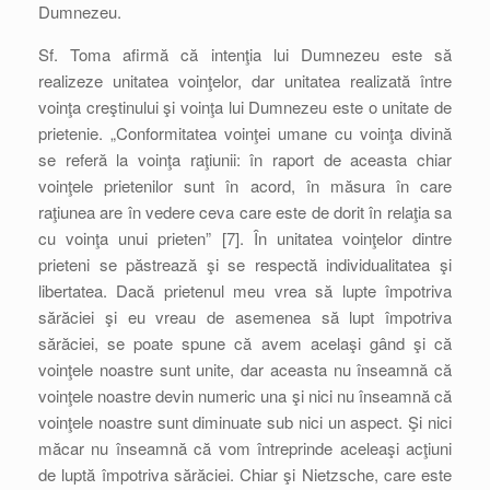
Dumnezeu.
Sf. Toma afirmă că intenţia lui Dumnezeu este să
realizeze unitatea voinţelor, dar unitatea realizată între
voinţa creştinului şi voinţa lui Dumnezeu este o unitate de
prietenie. „Conformitatea voinţei umane cu voinţa divină
se referă la voinţa raţiunii: în raport de aceasta chiar
voinţele prietenilor sunt în acord, în măsura în care
raţiunea are în vedere ceva care este de dorit în relaţia sa
cu voinţa unui prieten” [7]. În unitatea voinţelor dintre
prieteni se păstrează şi se respectă individualitatea şi
libertatea. Dacă prietenul meu vrea să lupte împotriva
sărăciei şi eu vreau de asemenea să lupt împotriva
sărăciei, se poate spune că avem acelaşi gând şi că
voinţele noastre sunt unite, dar aceasta nu înseamnă că
voinţele noastre devin numeric una şi nici nu înseamnă că
voinţele noastre sunt diminuate sub nici un aspect. Şi nici
măcar nu înseamnă că vom întreprinde aceleaşi acţiuni
de luptă împotriva sărăciei. Chiar şi Nietzsche, care este