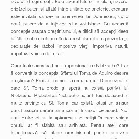
izvorul întregii creaţii. Este izvorul tuturor fiinţelor şi izvorul
oricărei puteri şi aflată într-o unitate de prietenie, creatura
este invitată să devină asemenea lui Dumnezeu, cu o
nouă putere de a înţelege şi a voi binele. Cu această
concepţie asupra creştinismului, e dificil să accepţi ideea
lui Nietzsche conform căreia creştinismul ar reprezenta „o
declaraţie de război împotriva vieţii, împotriva naturii,
împotriva voinţei de a trăi!”
Oare toate acestea l-ar fi impresionat pe Nietzsche? L-ar
fi convertit la concepţia Sfântului Toma de Aquino despre
creştinism? Probabil că nu – la urma urmei, Dumnezeul în
care Sf. Toma crede şi speră nu există potrivit lui
Nietzsche. Probabil că Nietzsche nu ar fi fost de acord în
multe privinţe cu Sf. Toma, dar există totuşi un singur
punct asupra cărora amândoi ar fi căzut de acord. Nici
unul dintre ei nu ia apărarea unei religii în care voinţa
omului ar fi slăbită sau anihilată. Pentru ateii care
intenţionează să atace creştinismul pentru aşa-zisa