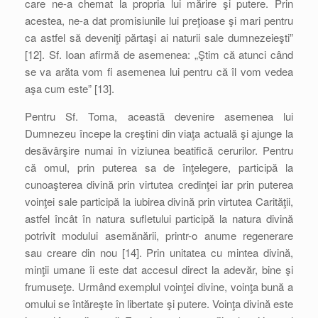
care ne-a chemat la propria lui mărire şi putere. Prin
acestea, ne-a dat promisiunile lui preţioase şi mari pentru
ca astfel să deveniţi părtaşi ai naturii sale dumnezeieşti”
[12]. Sf. Ioan afirmă de asemenea: „Ştim că atunci când
se va arăta vom fi asemenea lui pentru că îl vom vedea
aşa cum este” [13].
Pentru Sf. Toma, această devenire asemenea lui
Dumnezeu începe la creştini din viaţa actuală şi ajunge la
desăvârşire numai în viziunea beatifică cerurilor. Pentru
că omul, prin puterea sa de înţelegere, participă la
cunoaşterea divină prin virtutea credinţei iar prin puterea
voinţei sale participă la iubirea divină prin virtutea Carităţii,
astfel încât în natura sufletului participă la natura divină
potrivit modului asemănării, printr-o anume regenerare
sau creare din nou [14]. Prin unitatea cu mintea divină,
minţii umane îi este dat accesul direct la adevăr, bine şi
frumuseţe. Urmând exemplul voinţei divine, voinţa bună a
omului se întăreşte în libertate şi putere. Voinţa divină este