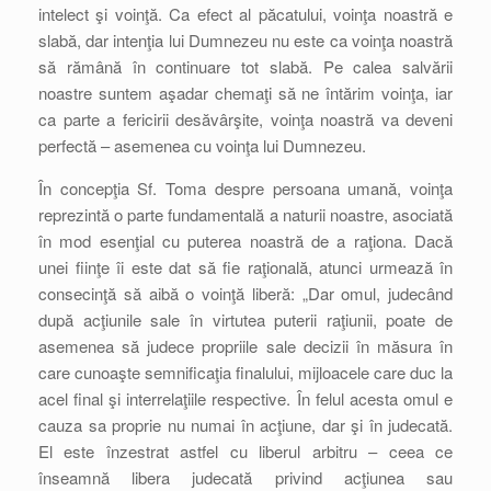
intelect şi voinţă. Ca efect al păcatului, voinţa noastră e
slabă, dar intenţia lui Dumnezeu nu este ca voinţa noastră
să rămână în continuare tot slabă. Pe calea salvării
noastre suntem aşadar chemaţi să ne întărim voinţa, iar
ca parte a fericirii desăvârşite, voinţa noastră va deveni
perfectă – asemenea cu voinţa lui Dumnezeu.
În concepţia Sf. Toma despre persoana umană, voinţa
reprezintă o parte fundamentală a naturii noastre, asociată
în mod esenţial cu puterea noastră de a raţiona. Dacă
unei fiinţe îi este dat să fie raţională, atunci urmează în
consecinţă să aibă o voinţă liberă: „Dar omul, judecând
după acţiunile sale în virtutea puterii raţiunii, poate de
asemenea să judece propriile sale decizii în măsura în
care cunoaşte semnificaţia finalului, mijloacele care duc la
acel final şi interrelaţiile respective. În felul acesta omul e
cauza sa proprie nu numai în acţiune, dar şi în judecată.
El este înzestrat astfel cu liberul arbitru – ceea ce
înseamnă libera judecată privind acţiunea sau