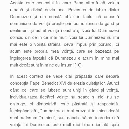
Acesta este contextul în care Papa afirmă că voinţa
umană şi divină devin una. Povestea de iubire dintre
Dumnezeu şi om constă chiar în faptul că această
comuniune de voinţă creşte prin comuniunea de gând şi
sentiment şi astfel voinţa noastră şi voia lui Dumnezeu
coincid din ce în ce mai mult: voia lui Dumnezeu nu îmi
mai este o voinţă străină, ceva impus prin porunci, ci
acum este propria mea voinţă, care se bazează pe
înţelegerea faptului că Dumnezeu e acum în mine mai
mult decât sunt în mine eu însumi [10].
În acest context se vede clar prăpastia care separă
concepţia Papei Benedict XVI de erezia quietiştilor. Atunci
când cei care se iubesc sunt uniţi în gând şi voinţă,
individualitatea fiecărei voinţe nu scade şi nici nu se
distruge, ci dimpotrivă, este păstrată şi respectată.
Înţelegând că „Dumnezeu e mai prezent în mine decât
sunt eu însumi în mine”, sunt capabil să am încredere că
voinţa lui Dumnezeu este mult mai bine orientată spre