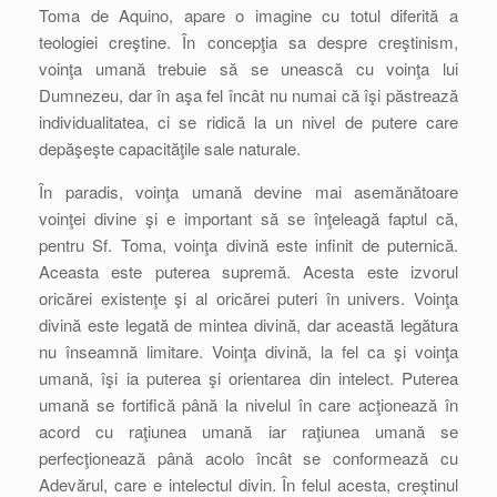
Toma de Aquino, apare o imagine cu totul diferită a
teologiei creştine. În concepţia sa despre creştinism,
voinţa umană trebuie să se unească cu voinţa lui
Dumnezeu, dar în aşa fel încât nu numai că îşi păstrează
individualitatea, ci se ridică la un nivel de putere care
depăşeşte capacităţile sale naturale.
În paradis, voinţa umană devine mai asemănătoare
voinţei divine şi e important să se înţeleagă faptul că,
pentru Sf. Toma, voinţa divină este infinit de puternică.
Aceasta este puterea supremă. Acesta este izvorul
oricărei existenţe şi al oricărei puteri în univers. Voinţa
divină este legată de mintea divină, dar această legătura
nu înseamnă limitare. Voinţa divină, la fel ca şi voinţa
umană, îşi ia puterea şi orientarea din intelect. Puterea
umană se fortifică până la nivelul în care acţionează în
acord cu raţiunea umană iar raţiunea umană se
perfecţionează până acolo încât se conformează cu
Adevărul, care e intelectul divin. În felul acesta, creştinul