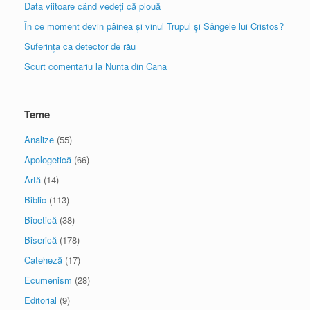
Data viitoare când vedeți că plouă
În ce moment devin pâinea și vinul Trupul și Sângele lui Cristos?
Suferința ca detector de rău
Scurt comentariu la Nunta din Cana
Teme
Analize
(55)
Apologetică
(66)
Artă
(14)
Biblic
(113)
Bioetică
(38)
Biserică
(178)
Cateheză
(17)
Ecumenism
(28)
Editorial
(9)