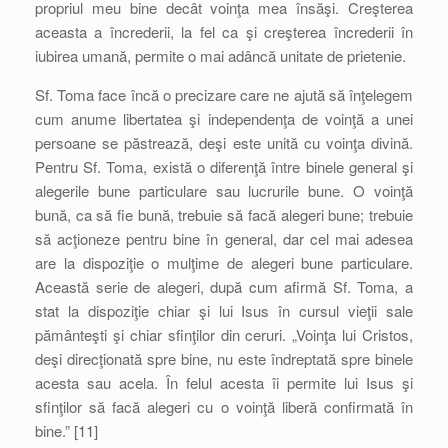
propriul meu bine decât voinţa mea însăşi. Creşterea
aceasta a încrederii, la fel ca şi creşterea încrederii în
iubirea umană, permite o mai adâncă unitate de prietenie.
Sf. Toma face încă o precizare care ne ajută să înţelegem
cum anume libertatea şi independenţa de voinţă a unei
persoane se păstrează, deşi este unită cu voinţa divină.
Pentru Sf. Toma, există o diferenţă între binele general şi
alegerile bune particulare sau lucrurile bune. O voinţă
bună, ca să fie bună, trebuie să facă alegeri bune; trebuie
să acţioneze pentru bine în general, dar cel mai adesea
are la dispoziţie o mulţime de alegeri bune particulare.
Această serie de alegeri, după cum afirmă Sf. Toma, a
stat la dispoziţie chiar şi lui Isus în cursul vieţii sale
pământeşti şi chiar sfinţilor din ceruri. „Voinţa lui Cristos,
deşi direcţionată spre bine, nu este îndreptată spre binele
acesta sau acela. În felul acesta îi permite lui Isus şi
sfinţilor să facă alegeri cu o voinţă liberă confirmată în
bine.” [11]