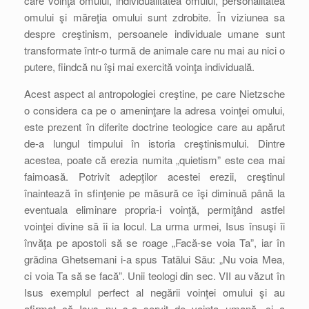
care voinţa omului, individualitatea omului, personalitatea
omului şi măreţia omului sunt zdrobite. În viziunea sa
despre creştinism, persoanele individuale umane sunt
transformate într-o turmă de animale care nu mai au nici o
putere, fiindcă nu îşi mai exercită voinţa individuală.
Acest aspect al antropologiei creştine, pe care Nietzsche
o considera ca pe o ameninţare la adresa voinţei omului,
este prezent în diferite doctrine teologice care au apărut
de-a lungul timpului în istoria creştinismului. Dintre
acestea, poate că erezia numita „quietism” este cea mai
faimoasă. Potrivit adepţilor acestei erezii, creştinul
înaintează în sfinţenie pe măsură ce îşi diminuă până la
eventuala eliminare propria-i voinţă, permiţând astfel
voinţei divine să îi ia locul. La urma urmei, Isus însuşi îi
învăţa pe apostoli să se roage „Facă-se voia Ta”, iar în
grădina Ghetsemani i-a spus Tatălui Său: „Nu voia Mea,
ci voia Ta să se facă”. Unii teologi din sec. VII au văzut în
Isus exemplul perfect al negării voinţei omului şi au
afirmat că Isus nu s-a servit de voinţa umană, ci a