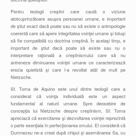
Pentru teologii creştini care caută o viziune
atotcuprinzătoare asupra persoanei umane, e important
de ştiut exact dacă poate sau nu să existe o antropologie
coerentă care să apere integritatea voinţei umane şi totuşi
să fie compatibilă cu doctrina creştină. În acelaşi timp, e
important de ştiut dacă poate să existe sau nu o
interpretare raţională a creştinismului care să nu
antreneze diminuarea voinţei umane ce caracterizează
erezia quietistă şi care l-a revoltat atât de mult pe
Nietzsche.
Sf. Toma de Aquino este unul dintre teologii care a
considerat că voinţa individuală este un aspect
fundamental al naturii umane. Spre deosebire de
concepţia lui Nietzsche despre creştinism, Sf. Toma
apreciază că exercitarea şi dezvoltarea voinţei reprezintă
o parte esenţiala în perfecţionarea omului. El consideră că
Dumnezeu ne-a creat după chipul şi asemănarea Sa, cu