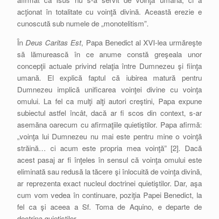
acţionat în totalitate cu voinţă divină. Această erezie e
cunoscută sub numele de „monotelitism”.
În
Deus Caritas Est
, Papa Benedict al XVI-lea urmăreşte
să lămurească în ce anume constă greşeala unor
concepţii actuale privind relaţia între Dumnezeu şi fiinţa
umană. El explică faptul că iubirea matură pentru
Dumnezeu implică unificarea voinţei divine cu voinţa
omului. La fel ca mulţi alţi autori creştini, Papa expune
subiectul astfel încât, dacă ar fi scos din context, s-ar
asemăna oarecum cu afirmaţiile quietiştilor. Papa afirmă:
„voinţa lui Dumnezeu nu mai este pentru mine o voinţă
străină… ci acum este propria mea voinţă” [2]. Dacă
acest pasaj ar fi înţeles în sensul că voinţa omului este
eliminată sau redusă la tăcere şi înlocuită de voinţa divină,
ar reprezenta exact nucleul doctrinei quietiştilor. Dar, aşa
cum vom vedea în continuare, poziţia Papei Benedict, la
fel ca şi aceea a Sf. Toma de Aquino, e departe de
doctrina quietiştilor.