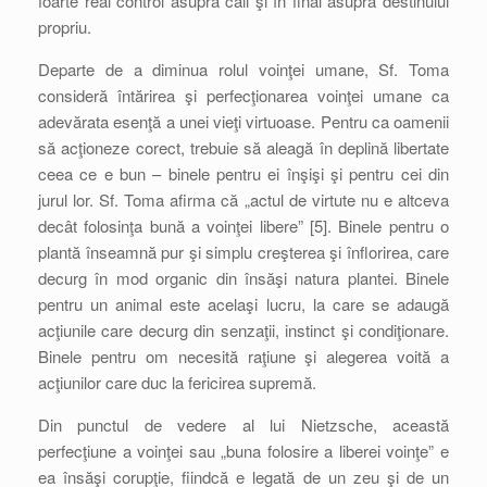
foarte real control asupra căii şi în final asupra destinului
propriu.
Departe de a diminua rolul voinţei umane, Sf. Toma
consideră întărirea şi perfecţionarea voinţei umane ca
adevărata esenţă a unei vieţi virtuoase. Pentru ca oamenii
să acţioneze corect, trebuie să aleagă în deplină libertate
ceea ce e bun – binele pentru ei înşişi şi pentru cei din
jurul lor. Sf. Toma afirma că „actul de virtute nu e altceva
decât folosinţa bună a voinţei libere” [5]. Binele pentru o
plantă înseamnă pur şi simplu creşterea şi înflorirea, care
decurg în mod organic din însăşi natura plantei. Binele
pentru un animal este acelaşi lucru, la care se adaugă
acţiunile care decurg din senzaţii, instinct şi condiţionare.
Binele pentru om necesită raţiune şi alegerea voită a
acţiunilor care duc la fericirea supremă.
Din punctul de vedere al lui Nietzsche, această
perfecţiune a voinţei sau „buna folosire a liberei voinţe” e
ea însăşi corupţie, fiindcă e legată de un zeu şi de un