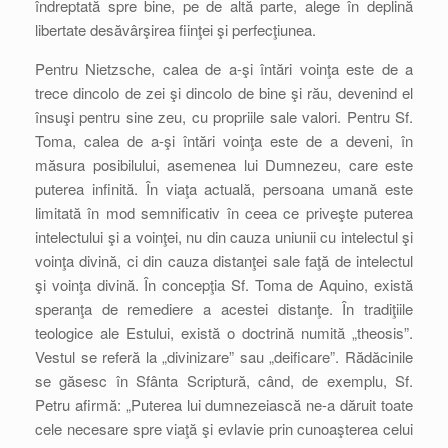
îndreptată spre bine, pe de altă parte, alege în deplină
libertate desăvârşirea fiinţei şi perfecţiunea.
Pentru Nietzsche, calea de a-şi întări voinţa este de a
trece dincolo de zei şi dincolo de bine şi rău, devenind el
însuşi pentru sine zeu, cu propriile sale valori. Pentru Sf.
Toma, calea de a-şi întări voinţa este de a deveni, în
măsura posibilului, asemenea lui Dumnezeu, care este
puterea infinită. În viaţa actuală, persoana umană este
limitată în mod semnificativ în ceea ce priveşte puterea
intelectului şi a voinţei, nu din cauza uniunii cu intelectul şi
voinţa divină, ci din cauza distanţei sale faţă de intelectul
şi voinţa divină. În concepţia Sf. Toma de Aquino, există
speranţa de remediere a acestei distanţe. În tradiţiile
teologice ale Estului, există o doctrină numită „theosis”.
Vestul se referă la „divinizare” sau „deificare”. Rădăcinile
se găsesc în Sfânta Scriptură, când, de exemplu, Sf.
Petru afirmă: „Puterea lui dumnezeiască ne-a dăruit toate
cele necesare spre viaţă şi evlavie prin cunoaşterea celui