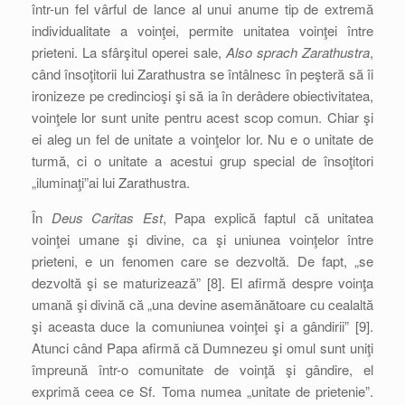
într-un fel vârful de lance al unui anume tip de extremă
individualitate a voinţei, permite unitatea voinţei între
prieteni. La sfârşitul operei sale,
Also sprach Zarathustra
,
când însoţitorii lui Zarathustra se întâlnesc în peşteră să îi
ironizeze pe credincioşi şi să ia în derâdere obiectivitatea,
voinţele lor sunt unite pentru acest scop comun. Chiar şi
ei aleg un fel de unitate a voinţelor lor. Nu e o unitate de
turmă, ci o unitate a acestui grup special de însoţitori
„iluminaţi”ai lui Zarathustra.
În
Deus Caritas Est
, Papa explică faptul că unitatea
voinţei umane şi divine, ca şi uniunea voinţelor între
prieteni, e un fenomen care se dezvoltă. De fapt, „se
dezvoltă şi se maturizează” [8]. El afirmă despre voinţa
umană şi divină că „una devine asemănătoare cu cealaltă
şi aceasta duce la comuniunea voinţei şi a gândirii” [9].
Atunci când Papa afirmă că Dumnezeu şi omul sunt uniţi
împreună într-o comunitate de voinţă şi gândire, el
exprimă ceea ce Sf. Toma numea „unitate de prietenie”.