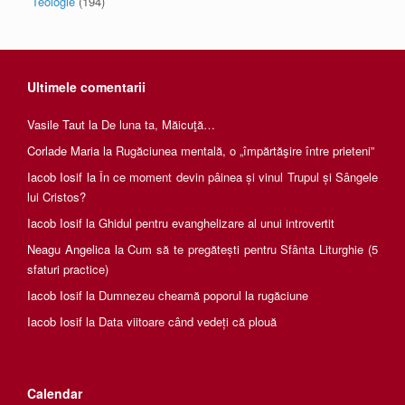
Teologie
(194)
Ultimele comentarii
Vasile Taut
la
De luna ta, Măicuţă…
Corlade Maria
la
Rugăciunea mentală, o „împărtăşire între prieteni”
Iacob Iosif
la
În ce moment devin pâinea și vinul Trupul și Sângele
lui Cristos?
Iacob Iosif
la
Ghidul pentru evanghelizare al unui introvertit
Neagu Angelica
la
Cum să te pregătești pentru Sfânta Liturghie (5
sfaturi practice)
Iacob Iosif
la
Dumnezeu cheamă poporul la rugăciune
Iacob Iosif
la
Data viitoare când vedeți că plouă
Calendar