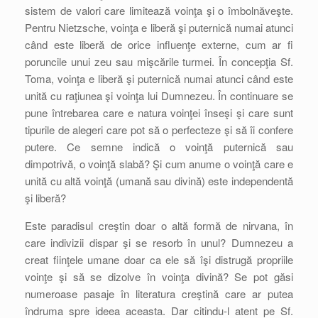
sistem de valori care limitează voinţa şi o îmbolnăveşte.
Pentru Nietzsche, voinţa e liberă şi puternică numai atunci
când este liberă de orice influenţe externe, cum ar fi
poruncile unui zeu sau mişcările turmei. În concepţia Sf.
Toma, voinţa e liberă şi puternică numai atunci când este
unită cu raţiunea şi voinţa lui Dumnezeu. În continuare se
pune întrebarea care e natura voinţei înseşi şi care sunt
tipurile de alegeri care pot să o perfecteze şi să îi confere
putere. Ce semne indică o voinţă puternică sau
dimpotrivă, o voinţă slabă? Şi cum anume o voinţă care e
unită cu altă voinţă (umană sau divină) este independentă
şi liberă?
Este paradisul creştin doar o altă formă de nirvana, în
care indivizii dispar şi se resorb în unul? Dumnezeu a
creat fiinţele umane doar ca ele să îşi distrugă propriile
voinţe şi să se dizolve în voinţa divină? Se pot găsi
numeroase pasaje în literatura creştină care ar putea
îndruma spre ideea aceasta. Dar citindu-l atent pe Sf.