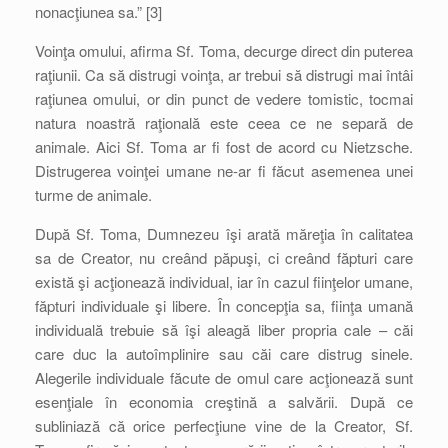
nonacţiunea sa.” [3]
Voinţa omului, afirma Sf. Toma, decurge direct din puterea
raţiunii. Ca să distrugi voinţa, ar trebui să distrugi mai întâi
raţiunea omului, or din punct de vedere tomistic, tocmai
natura noastră raţională este ceea ce ne separă de
animale. Aici Sf. Toma ar fi fost de acord cu Nietzsche.
Distrugerea voinţei umane ne-ar fi făcut asemenea unei
turme de animale.
După Sf. Toma, Dumnezeu îşi arată măreţia în calitatea
sa de Creator, nu creând păpuşi, ci creând făpturi care
există şi acţionează individual, iar în cazul fiinţelor umane,
făpturi individuale şi libere. În concepţia sa, fiinţa umană
individuală trebuie să îşi aleagă liber propria cale – căi
care duc la autoîmplinire sau căi care distrug sinele.
Alegerile individuale făcute de omul care acţionează sunt
esenţiale în economia creştină a salvării. După ce
subliniază că orice perfecţiune vine de la Creator, Sf.