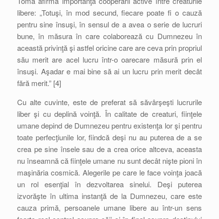
Toma afirmă importanţa cooperării active între creaturile
libere: „Totuşi, în mod secund, fiecare poate fi o cauză
pentru sine însuşi, în sensul de a avea o serie de lucruri
bune, în măsura în care colaborează cu Dumnezeu în
această privinţă şi astfel oricine care are ceva prin propriul
său merit are acel lucru într-o oarecare măsură prin el
însuşi. Aşadar e mai bine să ai un lucru prin merit decât
fără merit.” [4]
Cu alte cuvinte, este de preferat să săvârşeşti lucrurile
liber şi cu deplină voinţă. În calitate de creaturi, fiinţele
umane depind de Dumnezeu pentru existenţa lor şi pentru
toate perfecţiunile lor, fiindcă deşi nu au puterea de a se
crea pe sine însele sau de a crea orice altceva, aceasta
nu înseamnă că fiinţele umane nu sunt decât nişte pioni în
maşinăria cosmică. Alegerile pe care le face voinţa joacă
un rol esenţial în dezvoltarea sinelui. Deşi puterea
izvorăşte în ultima instanţă de la Dumnezeu, care este
cauza primă, persoanele umane libere au într-un sens