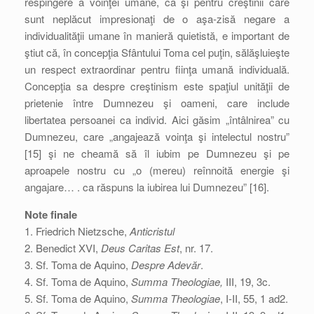
respingere a voinţei umane, ca şi pentru creştinii care
sunt neplăcut impresionaţi de o aşa-zisă negare a
individualităţii umane în manieră quietistă, e important de
ştiut că, în concepţia Sfântului Toma cel puţin, sălăşluieşte
un respect extraordinar pentru fiinţa umană individuală.
Concepţia sa despre creştinism este spaţiul unităţii de
prietenie între Dumnezeu şi oameni, care include
libertatea persoanei ca individ. Aici găsim „întâlnirea” cu
Dumnezeu, care „angajează voinţa şi intelectul nostru”
[15] şi ne cheamă să îl iubim pe Dumnezeu şi pe
aproapele nostru cu „o (mereu) reînnoită energie şi
angajare… . ca răspuns la iubirea lui Dumnezeu” [16].
Note finale
1. Friedrich Nietzsche,
Anticristul
2. Benedict XVI,
Deus Caritas Est
, nr. 17.
3. Sf. Toma de Aquino,
Despre Adevăr
.
4. Sf. Toma de Aquino,
Summa Theologiae,
III, 19, 3c.
5. Sf. Toma de Aquino,
Summa Theologiae
, I-II, 55, 1 ad2.