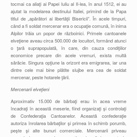
tocmai ca aliaţi ai Papei Iuliu al II-lea, în anul 1512, ei au
ajutat la modelarea destinului Italiei, primind de la Papa
titlul de „apărători ai libertăţii Bisericii”. În acele timpuri,
când a fi soldat mercenar era o ocupaţie comună, în inima
Alpilor trăia un popor de războinici. Primele cantoanele
elveţiene aveau circa 500.000 de locuitori, formând atunci
o ţară suprapopulată, în care, din cauza condiţiilor
economice precare din acele vremuri, exista multă
sărăcie. Singura opţiune la orizont era emigrarea, iar una
dintre cele mai bine plătite slujbe era cea de soldat
mercenar, peste hotarele ţării.
Mercenarii elveţieni
Aproximativ 15.000 de bărbaţi erau în acea vreme
încadraţi în această meserie, fiind organizaţi şi controlaţi
de Confederaţia Cantoanelor. Această confederaţie
autoriza înrolarea bărbaţilor şi primea în schimb porumb,
peşte şi alte bunuri comerciale. Mercenarii priveau