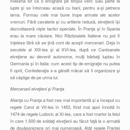
meseria lor ca o emigrare pe timpul verii: luau parte la
lupte şi se întorceau acasă cu bani, pentru a-şi petrece
iarna. Formau cele mai bune trupe armate ale acelor
vremuri. Fără cavalerie şi cu artilerie redusă, elveţienii îşi
dezvoltaseră nişte tactici speciale. În Franţa şi în Spania
erau la mare căutare. Nici Războaiele Italiene nu pot fi
înţelese fără să se ţină cont de aceşti mercenari. Deja în
secolele al XIII-lea şi al XVI-lea, după ce Cantoanele
elveţiene au devenit autonome, mulţi bărbaţi luptau în
Germania şi în Italia: cum acest tip de emigraţie nu putea
fi oprit, Confederaţia s-a gândit măcar să îl organizeze şi
să câştige de pe urma lui.
Mercenarii elveţieni şi Franţa
Alianţa cu Franţa a fost cea mai importantă şi a început cu
regele Carol al VII-lea în 1453, fiind mai apoi înnoită în
1474 de regele Ludovic al XI-lea, care a fost martor la felul
în care 1.500 de soldaţi elveţieni au făcut faţă la o armată
de douăsprezece ori mai numeroasă. Atât regele Franţei