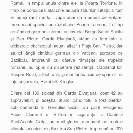
Romei. În timpul unuia dintre ele, la Poarta Torrione, în
timp ce conducea atacurile asupra zidurilor cetăţii, a fost
el însuşi rănit mortal. După doar un moment de ezitare,
mercenarii spanioli au răzbit prin Poarta Torrione, în timp
ce lăncieri germani luterani au invadat Borgo Santo Spirito
şi San Pietro. Garda Elveţiană, stând cu fermitate la
picioarele obeliscului (acum aflat în Piaţa San Pietro, dar
atunci lângă cimitirul german din Vatican, aproape de
Bazilică), împreună cu câteva rămăşiţe ale trupelor
romane, au opus cu disperare rezistenţă. Căpitanul lor,
Kaspar Roist, a fost rănit, şi mai târziu ucis de spanioli, în
faţa soţiei sale, Elizabeth Klingler.
Dintre cei 189 soldaţi din Garda Elveţiană, doar 42 au
supravieţuit, şi aceştia, atunci când totul a fost pierdut,
sub comanda lui Hercules Goldli, au păzit retragerea
Papei Clement al VII-lea în siguranţă la Castelul
Sant’Angelo. Ceilalţi au murit glorios, masacraţi pe treptele
altarului principal din Bazilica San Pietro, împreună cu 200