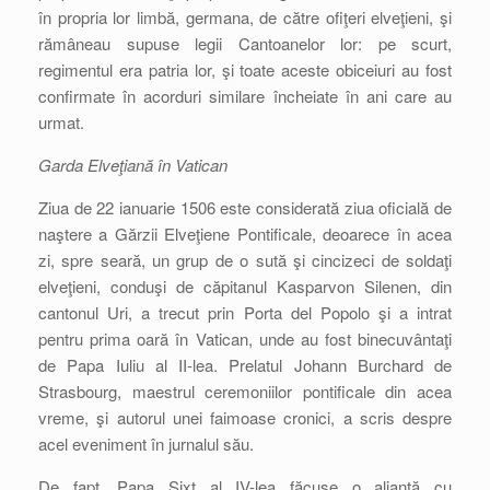
în propria lor limbă, germana, de către ofiţeri elveţieni, şi
rămâneau supuse legii Cantoanelor lor: pe scurt,
regimentul era patria lor, şi toate aceste obiceiuri au fost
confirmate în acorduri similare încheiate în ani care au
urmat.
Garda Elveţiană în Vatican
Ziua de 22 ianuarie 1506 este considerată ziua oficială de
naştere a Gărzii Elveţiene Pontificale, deoarece în acea
zi, spre seară, un grup de o sută şi cincizeci de soldaţi
elveţieni, conduşi de căpitanul Kasparvon Silenen, din
cantonul Uri, a trecut prin Porta del Popolo şi a intrat
pentru prima oară în Vatican, unde au fost binecuvântaţi
de Papa Iuliu al II-lea. Prelatul Johann Burchard de
Strasbourg, maestrul ceremoniilor pontificale din acea
vreme, şi autorul unei faimoase cronici, a scris despre
acel eveniment în jurnalul său.
De fapt, Papa Sixt al IV-lea făcuse o alianţă cu