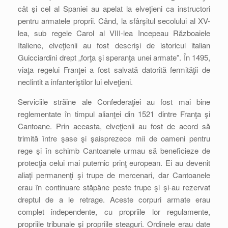
cât şi cel al Spaniei au apelat la elveţieni ca instructori
pentru armatele proprii. Când, la sfârşitul secolului al XV-
lea, sub regele Carol al VIII-lea începeau Războaiele
Italiene, elveţienii au fost descrişi de istoricul italian
Guicciardini drept „forţa şi speranţa unei armate”. În 1495,
viaţa regelui Franţei a fost salvată datorită fermităţii de
neclintit a infanteriştilor lui elveţieni.
Serviciile străine ale Confederaţiei au fost mai bine
reglementate în timpul alianţei din 1521 dintre Franţa şi
Cantoane. Prin aceasta, elveţienii au fost de acord să
trimită între şase şi şaisprezece mii de oameni pentru
rege şi în schimb Cantoanele urmau să beneficieze de
protecţia celui mai puternic prinţ european. Ei au devenit
aliaţi permanenţi şi trupe de mercenari, dar Cantoanele
erau în continuare stăpâne peste trupe şi şi-au rezervat
dreptul de a le retrage. Aceste corpuri armate erau
complet independente, cu propriile lor regulamente,
propriile tribunale şi propriile steaguri. Ordinele erau date