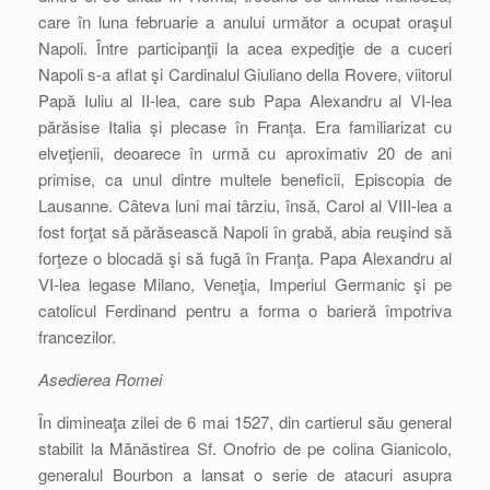
care în luna februarie a anului următor a ocupat oraşul
Napoli. Între participanţii la acea expediţie de a cuceri
Napoli s-a aflat şi Cardinalul Giuliano della Rovere, viitorul
Papă Iuliu al II-lea, care sub Papa Alexandru al VI-lea
părăsise Italia şi plecase în Franţa. Era familiarizat cu
elveţienii, deoarece în urmă cu aproximativ 20 de ani
primise, ca unul dintre multele beneficii, Episcopia de
Lausanne. Câteva luni mai târziu, însă, Carol al VIII-lea a
fost forţat să părăsească Napoli în grabă, abia reuşind să
forţeze o blocadă şi să fugă în Franţa. Papa Alexandru al
VI-lea legase Milano, Veneţia, Imperiul Germanic şi pe
catolicul Ferdinand pentru a forma o barieră împotriva
francezilor.
Asedierea Romei
În dimineaţa zilei de 6 mai 1527, din cartierul său general
stabilit la Mănăstirea Sf. Onofrio de pe colina Gianicolo,
generalul Bourbon a lansat o serie de atacuri asupra