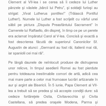
Clement al VII-lea i se cerea să îi cedeze lui Luther
pânzele şi vâslele „bărcii lui Petru”, şi soldaţii furioşi au
strigat: „Vivat Lutherus pontifex!” (Trăiască Pontiful
Luther!). Numele lui Luther a fost scrijelit cu vârful unei
săbii pe pictura „Disputa Preasfântului Sacrament” în
Camerele lui Raffaello, din dispreţ, în timp ce pe un perete
era aclamat împăratul Carol al V-lea. Concisă şi exactă a
fost descrierea făcută de superiorul Canonicilor Sf.
Augustin de atunci: „Germanii au fost răi, italienii mai răi,
iar spaniolii cei mai răi”.
Pe lângă daunele de neînlocuit produse de distrugerea
unor relicve, în timpul asedierii Romei au fost pierdute
pentru totdeauna inestimabile comori de artă, adică cea
mai mare parte a celor mai frumoase lucrări artizanale în
aur şi argint ale Bisericii. În 5 iunie, Papa Clement al VII-
lea a trebuit să se predea şi să accepte condiţii dure: să
cedeze fortăreţele Ostia, Civitavecchia şi Civita
Castellana, să predea oraşele Modena, Parma şi