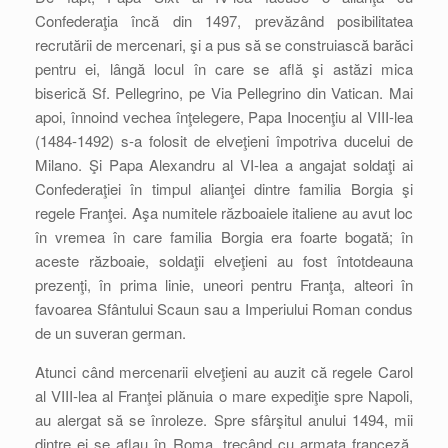
Confederaţia încă din 1497, prevăzând posibilitatea
recrutării de mercenari, şi a pus să se construiască barăci
pentru ei, lângă locul în care se află şi astăzi mica
biserică Sf. Pellegrino, pe Via Pellegrino din Vatican. Mai
apoi, înnoind vechea înţelegere, Papa Inocenţiu al VIII-lea
(1484-1492) s-a folosit de elveţieni împotriva ducelui de
Milano. Şi Papa Alexandru al VI-lea a angajat soldaţi ai
Confederaţiei în timpul alianţei dintre familia Borgia şi
regele Franţei. Aşa numitele războaiele italiene au avut loc
în vremea în care familia Borgia era foarte bogată; în
aceste războaie, soldaţii elveţieni au fost întotdeauna
prezenţi, în prima linie, uneori pentru Franţa, alteori în
favoarea Sfântului Scaun sau a Imperiului Roman condus
de un suveran german.
Atunci când mercenarii elveţieni au auzit că regele Carol
al VIII-lea al Franţei plănuia o mare expediţie spre Napoli,
au alergat să se înroleze. Spre sfârşitul anului 1494, mii
dintre ei se aflau în Roma, trecând cu armata franceză,