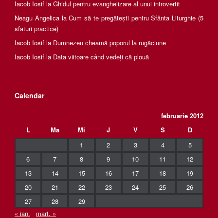
Iacob Iosif
la
Ghidul pentru evanghelizare al unui introvertit
Neagu Angelica
la
Cum să te pregătești pentru Sfânta Liturghie (5
sfaturi practice)
Iacob Iosif
la
Dumnezeu cheamă poporul la rugăciune
Iacob Iosif
la
Data viitoare când vedeți că plouă
Calendar
februarie 2012
L
Ma
Mi
J
V
S
D
1
2
3
4
5
6
7
8
9
10
11
12
13
14
15
16
17
18
19
20
21
22
23
24
25
26
27
28
29
« ian.
mart. »