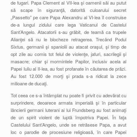
de fugari. Papa Clement al VII-lea şi oamenii săi au putut
să scape în siguranţă, datorită culoarului secret
„Passetto” pe care Papa Alexandru al VI-lea îl construise
de-a lungul zidului care lega Vaticanul de Castelul
Sant’Angelo. Atacatorii s-au grăbit, de teamă ca trupele
Alianţei să nu le blocheze retragerea. Trecând Podul
Sixtus, germanii şi spaniolii au atacat oraşul, şi timp de
opt zile au comis tot felul de violenţe, jafuri, sacrilegii şi
masacre; chiar şi mormintele Papilor, inclusiv acela al
Papei Iuliu al II-lea, au fost profanate în căutarea de prăzi.
Au fost 12.000 de morţi şi prada s-a ridicat la zece
milioane de ducaţi.
Tot ceea ce s-a întâmplat nu poate fi privit cu adevărat cu
surprindere, deoarece armata imperială şi în particular
lăncierii germani luterani ai lui Frundsberg au fost animaţi
de un spirit violent de luptă împotriva Papei. În faţa
Castelului Sant’Angelo, unde se retrăsese Papa, a avut
loc o parodie de procesiune religioasă, în care Papei