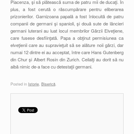
Piacenza, şi să plătească suma de patru mii de ducaţi. În
plus, a fost cerută o răscumpărare pentru eliberarea
prizonierilor. Garnizoana papală a fost înlocuită de patru
companii de germani şi spanioli, şi două sute de lăncieri
germani luterani au luat locul membrilor Gărzii Elveţiene,
care fusese desfiinţată. Papa a obţinut permisiunea ca
elveţienii care au supravieţuit să se alăture noii gărzi, dar
numai 12 dintre ei au acceptat, între care Hans Gutenberg
din Chur şi Albert Rosin din Zurich. Ceilalţi au dorit să nu
aibă nimic de-a face cu detestaţii germani.
Posted in
Istorie
,
Biserică
.