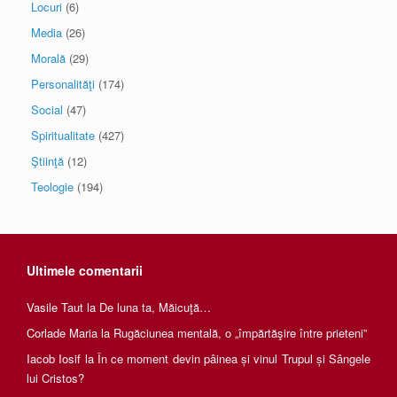
Locuri
(6)
Media
(26)
Morală
(29)
Personalităţi
(174)
Social
(47)
Spiritualitate
(427)
Ştiinţă
(12)
Teologie
(194)
Ultimele comentarii
Vasile Taut
la
De luna ta, Măicuţă…
Corlade Maria
la
Rugăciunea mentală, o „împărtăşire între prieteni”
Iacob Iosif
la
În ce moment devin pâinea și vinul Trupul și Sângele
lui Cristos?