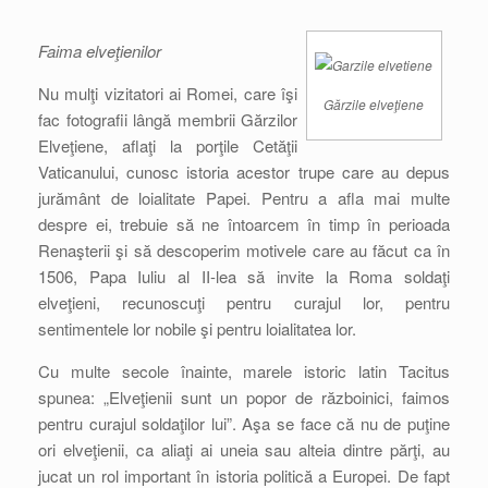
Faima elveţienilor
Nu mulţi vizitatori ai Romei, care îşi
Gărzile elveţiene
fac fotografii lângă membrii Gărzilor
Elveţiene, aflaţi la porţile Cetăţii
Vaticanului, cunosc istoria acestor trupe care au depus
jurământ de loialitate Papei. Pentru a afla mai multe
despre ei, trebuie să ne întoarcem în timp în perioada
Renaşterii şi să descoperim motivele care au făcut ca în
1506, Papa Iuliu al II-lea să invite la Roma soldaţi
elveţieni, recunoscuţi pentru curajul lor, pentru
sentimentele lor nobile şi pentru loialitatea lor.
Cu multe secole înainte, marele istoric latin Tacitus
spunea: „Elveţienii sunt un popor de războinici, faimos
pentru curajul soldaţilor lui”. Aşa se face că nu de puţine
ori elveţienii, ca aliaţi ai uneia sau alteia dintre părţi, au
jucat un rol important în istoria politică a Europei. De fapt