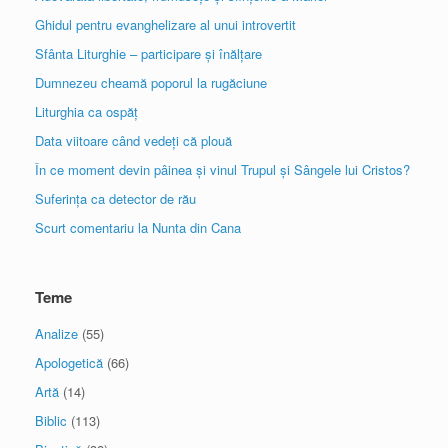
Ghidul pentru evanghelizare al unui introvertit
Sfânta Liturghie – participare și înălțare
Dumnezeu cheamă poporul la rugăciune
Liturghia ca ospăț
Data viitoare când vedeți că plouă
În ce moment devin pâinea și vinul Trupul și Sângele lui Cristos?
Suferința ca detector de rău
Scurt comentariu la Nunta din Cana
Teme
Analize
(55)
Apologetică
(66)
Artă
(14)
Biblic
(113)