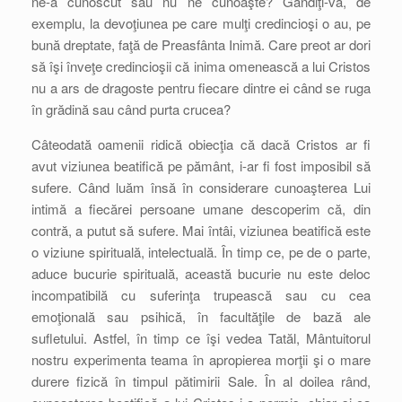
ne-a cunoscut sau nu ne cunoaşte? Gândiţi-vă, de
exemplu, la devoţiunea pe care mulţi credincioşi o au, pe
bună dreptate, faţă de Preasfânta Inimă. Care preot ar dori
să îşi înveţe credincioşii că inima omenească a lui Cristos
nu a ars de dragoste pentru fiecare dintre ei când se ruga
în grădină sau când purta crucea?
Câteodată oamenii ridică obiecţia că dacă Cristos ar fi
avut viziunea beatifică pe pământ, i-ar fi fost imposibil să
sufere. Când luăm însă în considerare cunoaşterea Lui
intimă a fiecărei persoane umane descoperim că, din
contră, a putut să sufere. Mai întâi, viziunea beatifică este
o viziune spirituală, intelectuală. În timp ce, pe de o parte,
aduce bucurie spirituală, această bucurie nu este deloc
incompatibilă cu suferinţa trupească sau cu cea
emoţională sau psihică, în facultăţile de bază ale
sufletului. Astfel, în timp ce îşi vedea Tatăl, Mântuitorul
nostru experimenta teama în apropierea morţii şi o mare
durere fizică în timpul pătimirii Sale. În al doilea rând,