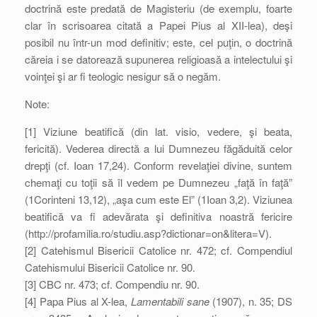
doctrină este predată de Magisteriu (de exemplu, foarte
clar în scrisoarea citată a Papei Pius al XII-lea), deşi
posibil nu într-un mod definitiv; este, cel puţin, o doctrină
căreia i se datorează supunerea religioasă a intelectului şi
voinţei şi ar fi teologic nesigur să o negăm.
Note:
[1] Viziune beatifică (din lat. visio, vedere, şi beata,
fericită). Vederea directă a lui Dumnezeu făgăduită celor
drepţi (cf. Ioan 17,24). Conform revelaţiei divine, suntem
chemaţi cu toţii să îl vedem pe Dumnezeu „faţă în faţă”
(1Corinteni 13,12), „aşa cum este El” (1Ioan 3,2). Viziunea
beatifică va fi adevărata şi definitiva noastră fericire
(http://profamilia.ro/studiu.asp?dictionar=on&litera=V).
[2] Catehismul Bisericii Catolice nr. 472; cf. Compendiul
Catehismului Bisericii Catolice nr. 90.
[3] CBC nr. 473; cf. Compendiu nr. 90.
[4] Papa Pius al X-lea,
Lamentabili sane
(1907), n. 35; DS