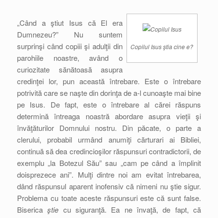
„Când a ştiut Isus că El era
Dumnezeu?” Nu suntem
surprinşi când copiii şi adulţii din
Copilul Isus ştia cine e?
parohiile noastre, având o
curiozitate sănătoasă asupra
credinţei lor, pun această întrebare. Este o întrebare
potrivită care se naşte din dorinţa de a-l cunoaşte mai bine
pe Isus. De fapt, este o întrebare al cărei răspuns
determină întreaga noastră abordare asupra vieţii şi
învăţăturilor Domnului nostru. Din păcate, o parte a
clerului, probabil urmând anumiţi cărturari ai Bibliei,
continuă să dea credincioşilor răspunsuri contradictorii, de
exemplu „la Botezul Său” sau „cam pe când a împlinit
doisprezece ani”. Mulţi dintre noi am evitat întrebarea,
dând răspunsul aparent inofensiv că nimeni nu ştie sigur.
Problema cu toate aceste răspunsuri este că sunt false.
Biserica
ştie
cu siguranţă. Ea ne învaţă, de fapt, că