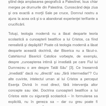
ştiind deja amplasarea geografică a Palestinei, Isus chiar
mergea pe drumurile din Palestina. Cunoscând deja ziua
şi ora exactă a morţii Sale pe cruce, Domnul nostru a
ajuns la acea oră şi s-a abandonat experienţei terifiante a
crucificării.
Totuşi, teologia modernă nu a lăsat deoparte teoria
scolastică a cunoaşterii beatifice a lui Cristos, ca fiind
nerealistă şi depăşită? Poate că teologia modernă a lăsat
deoparte această doctrină, dar Biserica nu a făcut-o.
Catehismul Bisericii Catolice vorbeşte, de exemplu,
despre „cunoaşterea intimă şi imediată pe care Fiul lui
Dumnezeu o are despre Tatăl Său” [3]. Ce înseamnă
„imediată” dacă nu „directă” sau „fără intermediari”? Cu
alte cuvinte, intelectul uman al lui Cristos a perceput
Esenţa Divină în mod direct, fără intervenţia altor
concepte sau idei. Doctrina cunoaşterii beatifice a lui
Cristos este cu siguranţă scolastică – în formularea sa
explicită, nu în geneza sa – dar cu greu poate fi