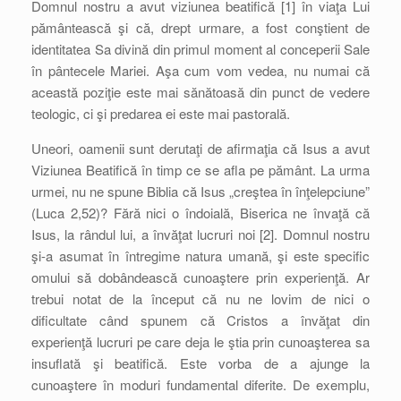
Domnul nostru a avut viziunea beatifică [1] în viaţa Lui
pământească şi că, drept urmare, a fost conştient de
identitatea Sa divină din primul moment al conceperii Sale
în pântecele Mariei. Aşa cum vom vedea, nu numai că
această poziţie este mai sănătoasă din punct de vedere
teologic, ci şi predarea ei este mai pastorală.
Uneori, oamenii sunt derutaţi de afirmaţia că Isus a avut
Viziunea Beatifică în timp ce se afla pe pământ. La urma
urmei, nu ne spune Biblia că Isus „creştea în înţelepciune”
(Luca 2,52)? Fără nici o îndoială, Biserica ne învaţă că
Isus, la rândul lui, a învăţat lucruri noi [2]. Domnul nostru
şi-a asumat în întregime natura umană, şi este specific
omului să dobândească cunoaştere prin experienţă. Ar
trebui notat de la început că nu ne lovim de nici o
dificultate când spunem că Cristos a învăţat din
experienţă lucruri pe care deja le ştia prin cunoaşterea sa
insuflată şi beatifică. Este vorba de a ajunge la
cunoaştere în moduri fundamental diferite. De exemplu,