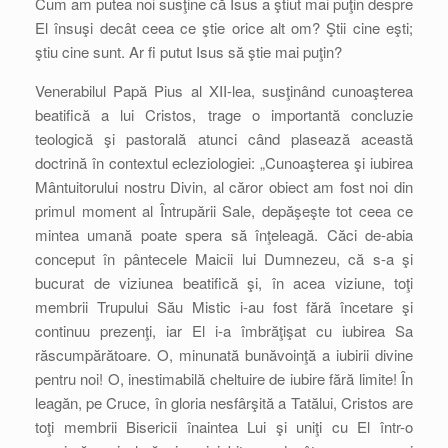
Cum am putea noi susţine că Isus a ştiut mai puţin despre
El însuşi decât ceea ce ştie orice alt om? Ştii cine eşti;
ştiu cine sunt. Ar fi putut Isus să ştie mai puţin?
Venerabilul Papă Pius al XII-lea, susţinând cunoaşterea
beatifică a lui Cristos, trage o importantă concluzie
teologică şi pastorală atunci când plasează această
doctrină în contextul ecleziologiei: „Cunoaşterea şi iubirea
Mântuitorului nostru Divin, al căror obiect am fost noi din
primul moment al Întrupării Sale, depăşeşte tot ceea ce
mintea umană poate spera să înţeleagă. Căci de-abia
conceput în pântecele Maicii lui Dumnezeu, că s-a şi
bucurat de viziunea beatifică şi, în acea viziune, toţi
membrii Trupului Său Mistic i-au fost fără încetare şi
continuu prezenţi, iar El i-a îmbrăţişat cu iubirea Sa
răscumpărătoare. O, minunată bunăvoinţă a iubirii divine
pentru noi! O, inestimabilă cheltuire de iubire fără limite! În
leagăn, pe Cruce, în gloria nesfârşită a Tatălui, Cristos are
toţi membrii Bisericii înaintea Lui şi uniţi cu El într-o