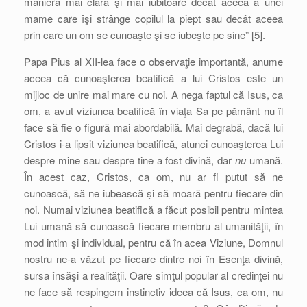
manieră mai clară şi mai iubitoare decât aceea a unei
mame care îşi strânge copilul la piept sau decât aceea
prin care un om se cunoaşte şi se iubeşte pe sine” [5].
Papa Pius al XII-lea face o observaţie importantă, anume
aceea că cunoaşterea beatifică a lui Cristos este un
mijloc de unire mai mare cu noi. A nega faptul că Isus, ca
om, a avut viziunea beatifică în viaţa Sa pe pământ nu îl
face să fie o figură mai abordabilă. Mai degrabă, dacă lui
Cristos i-a lipsit viziunea beatifică, atunci cunoaşterea Lui
despre mine sau despre tine a fost divină, dar
nu
umană.
În acest caz, Cristos, ca om, nu ar fi putut să ne
cunoască, să ne iubească şi să moară pentru fiecare din
noi. Numai viziunea beatifică a făcut posibil pentru mintea
Lui umană să cunoască fiecare membru al umanităţii, în
mod intim şi individual, pentru că în acea Viziune, Domnul
nostru ne-a văzut pe fiecare dintre noi în Esenţa divină,
sursa însăşi a realităţii. Oare simţul popular al credinţei nu
ne face să respingem instinctiv ideea că Isus, ca om, nu