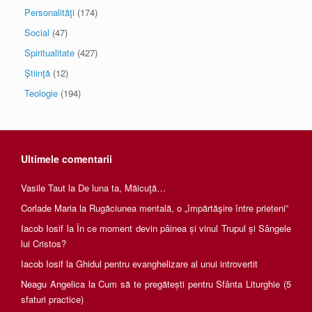
Personalităţi
(174)
Social
(47)
Spiritualitate
(427)
Ştiinţă
(12)
Teologie
(194)
Ultimele comentarii
Vasile Taut
la
De luna ta, Măicuţă…
Corlade Maria
la
Rugăciunea mentală, o „împărtăşire între prieteni”
Iacob Iosif
la
În ce moment devin pâinea și vinul Trupul și Sângele
lui Cristos?
Iacob Iosif
la
Ghidul pentru evanghelizare al unui introvertit
Neagu Angelica
la
Cum să te pregătești pentru Sfânta Liturghie (5
sfaturi practice)