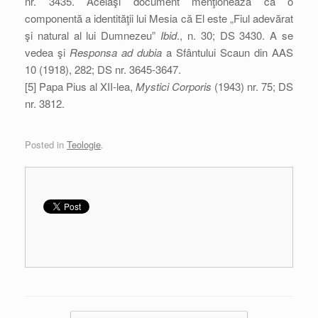
nr. 3435. Acelaşi document menţionează ca o
componentă a identităţii lui Mesia că El este „Fiul adevărat
şi natural al lui Dumnezeu”
Ibid
., n. 30; DS 3430. A se
vedea şi
Responsa ad dubia
a Sfântului Scaun din AAS
10 (1918), 282; DS nr. 3645-3647.
[5] Papa Pius al XII-lea,
Mystici Corporis
(1943) nr. 75; DS
nr. 3812.
Posted in
Teologie
.