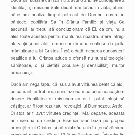
identităţii şi misiunii Sale decât mai târziu în viaţă, atunci
când am analiza timpul petrecut de Domnul nostru în
pântece, copilăria Sa în Sfânta Familie şi viaţa Sa
ascunsă, ar trebui să concluzionăm că El, ca om, nu a
ales toate acestea pentru mântuirea noastră. Sfere întregi
ale vieţii şi activităţii umane ar rămâne neatinse de jertfa
mântuitoare a lui Cristos. Încă o dată, negarea cunoaşterii
beatifice a lui Cristos aduce o ofensă nu numai teologiei
sănătoase, ci şi pietăţii populare şi sensibilităţii multor
credincioşi.
Dacă am nega faptul că Isus a avut viziunea beatifică aici,
pe pământ, ar trebui să concluzionăm că orice cunoaştere
despre identitatea şi misiunea sa ar fi putut totuşi să
câştige, ar fi fost rezultatul revelaţiei lui Dumnezeu. Astfel,
Cristos ar fi avut virtutea credinţei. Mai departe, aceasta
ar însemna că credinţa Bisericii s-ar baza pe propria
credinţă a lui Cristos, şi că rolul său unic în „desăvârşirea
credinţei noastre” (Evrei 12,2) ar fi subminat. Într-adevăr,