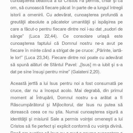
cunoaşterea beatifică a lui Cristos i-a permis, chiar şi ca
om, să cunoască fiecare păcat în parte de-a lungul întregii
istorii a omenirii. Cu adevărat, cunoaşterea profundă a
greutăţii absolute a păcatelor umanităţii şi ispăşirea pe
care a făcut-o pentru fiecare dintre noi i-au dat „sudori de
sânge” (Luca 22,44). Ce consolare uriaşă este
cunoaşterea faptului că Domnul nostru ne-a avut pe
fiecare în minte când a strigat de pe cruce: „Părinte, iartă-
le lor!” (Luca 23,34). Fiecare dintre noi poate cu adevărat
să spună alături de Sfântul Pavel: „[Isus] m-a iubit şi s-a
dat pe sine însuşi pentru mine” (Galateni 2,20).
Această jertfă a lui Isus pentru noi a fost consumată pe
cruce, dar nu a început acolo. Mai degrabă, din primul
moment al Întrupării, Domnul nostru s-a arătat a fi
Răscumpărătorul şi Mijlocitorul, dar Isus nu putea să
dorească ceea ce nu ştia. Numai cunoaşterea sigură a
identităţii şi misiunii Sale a permis voinţei omeneşti a lui
Cristos să fie perfect şi explicit conformă cu voinţa divină.
Dacă am susţine că Isus nu a avut o anume cunoaştere a