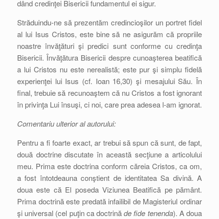
dând credinţei Bisericii fundamentul ei sigur.
Străduindu-ne să prezentăm credincioşilor un portret fidel
al lui Isus Cristos, este bine să ne asigurăm că propriile
noastre învăţături şi predici sunt conforme cu credinţa
Bisericii. Învăţătura Bisericii despre cunoaşterea beatifică
a lui Cristos nu este nerealistă; este pur şi simplu fidelă
experienţei lui Isus (cf. Ioan 16,30) şi mesajului Său. În
final, trebuie să recunoaştem că nu Cristos a fost ignorant
în privinţa Lui însuşi, ci noi, care prea adesea l-am ignorat.
Comentariu ulterior al autorului:
Pentru a fi foarte exact, ar trebui să spun că sunt, de fapt,
două doctrine discutate în această secţiune a articolului
meu. Prima este doctrina conform căreia Cristos, ca om,
a fost întotdeauna conştient de identitatea Sa divină. A
doua este că El poseda Viziunea Beatifică pe pământ.
Prima doctrină este predată infailibil de Magisteriul ordinar
şi universal (cel puţin ca doctrină
de fide tenenda
). A doua