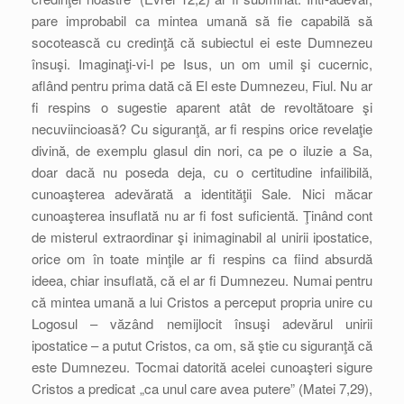
pare improbabil ca mintea umană să fie capabilă să
socotească cu credinţă că subiectul ei este Dumnezeu
însuşi. Imaginaţi-vi-l pe Isus, un om umil şi cucernic,
aflând pentru prima dată că El este Dumnezeu, Fiul. Nu ar
fi respins o sugestie aparent atât de revoltătoare şi
necuviincioasă? Cu siguranţă, ar fi respins orice revelaţie
divină, de exemplu glasul din nori, ca pe o iluzie a Sa,
doar dacă nu poseda deja, cu o certitudine infailibilă,
cunoaşterea adevărată a identităţii Sale. Nici măcar
cunoaşterea insuflată nu ar fi fost suficientă. Ţinând cont
de misterul extraordinar şi inimaginabil al unirii ipostatice,
orice om în toate minţile ar fi respins ca fiind absurdă
ideea, chiar insuflată, că el ar fi Dumnezeu. Numai pentru
că mintea umană a lui Cristos a perceput propria unire cu
Logosul – văzând nemijlocit însuşi adevărul unirii
ipostatice – a putut Cristos, ca om, să ştie cu siguranţă că
este Dumnezeu. Tocmai datorită acelei cunoaşteri sigure
Cristos a predicat „ca unul care avea putere” (Matei 7,29),