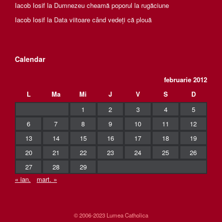
Iacob Iosif
la
Dumnezeu cheamă poporul la rugăciune
Iacob Iosif
la
Data viitoare când vedeți că plouă
Calendar
februarie 2012
L
Ma
Mi
J
V
S
D
1
2
3
4
5
6
7
8
9
10
11
12
13
14
15
16
17
18
19
20
21
22
23
24
25
26
27
28
29
« ian.
mart. »
© 2006-2023 Lumea Catholica