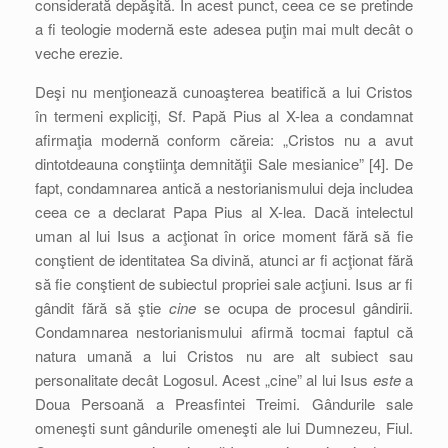
considerată depăşită. În acest punct, ceea ce se pretinde
a fi teologie modernă este adesea puţin mai mult decât o
veche erezie.
Deşi nu menţionează cunoaşterea beatifică a lui Cristos
în termeni expliciţi, Sf. Papă Pius al X-lea a condamnat
afirmaţia modernă conform căreia: „Cristos nu a avut
dintotdeauna conştiinţa demnităţii Sale mesianice” [4]. De
fapt, condamnarea antică a nestorianismului deja includea
ceea ce a declarat Papa Pius al X-lea. Dacă intelectul
uman al lui Isus a acţionat în orice moment fără să fie
conştient de identitatea Sa divină, atunci ar fi acţionat fără
să fie conştient de subiectul propriei sale acţiuni. Isus ar fi
gândit fără să ştie
cine
se ocupa de procesul gândirii.
Condamnarea nestorianismului afirmă tocmai faptul că
natura umană a lui Cristos nu are alt subiect sau
personalitate decât Logosul. Acest „cine” al lui Isus
este
a
Doua Persoană a Preasfintei Treimi. Gândurile sale
omeneşti sunt gândurile omeneşti ale lui Dumnezeu, Fiul.