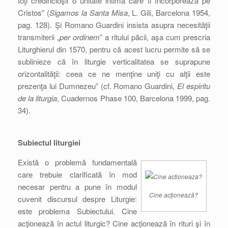
toţi credincioşii o unitate intimă care îl încorporează pe
Cristos” (
Sigamos la Santa Misa
, L. Gili, Barcelona 1954,
pag. 128). Şi Romano Guardini insista asupra necesităţii
transmiterii „
per ordinem
” a ritului păcii, aşa cum prescria
Liturghierul din 1570, pentru că acest lucru permite să se
sublinieze că în liturgie verticalitatea se suprapune
orizontalităţii: ceea ce ne menţine uniţi cu alţii este
prezenţa lui Dumnezeu” (cf. Romano Guardini,
El espiritu
de la liturgia
, Cuadernos Phase 100, Barcelona 1999, pag.
34).
Subiectul liturgiei
Există o problemă fundamentală
care trebuie clarificată în mod
necesar pentru a pune în modul
Cine acţionează?
cuvenit discursul despre Liturgie:
este problema Subiectului. Cine
acţionează în actul liturgic? Cine acţionează în rituri şi în