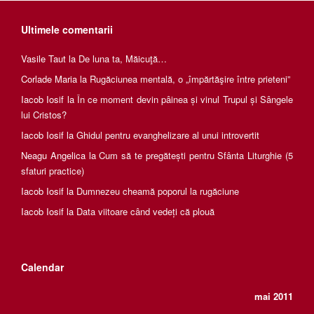
Ultimele comentarii
Vasile Taut
la
De luna ta, Măicuţă…
Corlade Maria
la
Rugăciunea mentală, o „împărtăşire între prieteni”
Iacob Iosif
la
În ce moment devin pâinea și vinul Trupul și Sângele
lui Cristos?
Iacob Iosif
la
Ghidul pentru evanghelizare al unui introvertit
Neagu Angelica
la
Cum să te pregătești pentru Sfânta Liturghie (5
sfaturi practice)
Iacob Iosif
la
Dumnezeu cheamă poporul la rugăciune
Iacob Iosif
la
Data viitoare când vedeți că plouă
Calendar
mai 2011