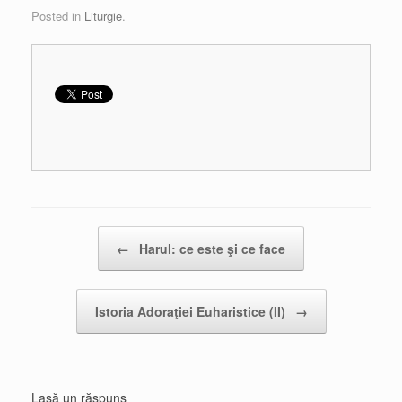
Posted in
Liturgie
.
Post navigation
←
Harul: ce este şi ce face
Istoria Adoraţiei Euharistice (II)
→
Lasă un răspuns