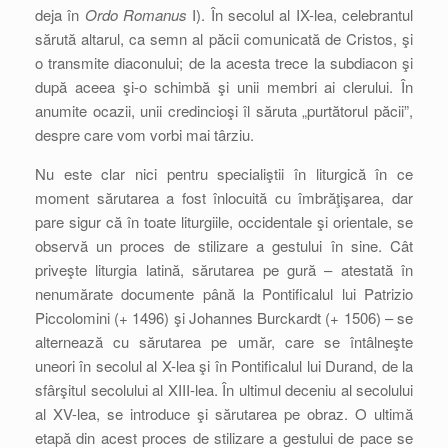
deja în
Ordo Romanus
I). În secolul al IX-lea, celebrantul
sărută altarul, ca semn al păcii comunicată de Cristos, şi
o transmite diaconului; de la acesta trece la subdiacon şi
după aceea şi-o schimbă şi unii membri ai clerului. În
anumite ocazii, unii credincioşi îl săruta „purtătorul păcii”,
despre care vom vorbi mai târziu.
Nu este clar nici pentru specialiştii în liturgică în ce
moment sărutarea a fost înlocuită cu îmbrăţişarea, dar
pare sigur că în toate liturgiile, occidentale şi orientale, se
observă un proces de stilizare a gestului în sine. Cât
priveşte liturgia latină, sărutarea pe gură – atestată în
nenumărate documente până la Pontificalul lui Patrizio
Piccolomini (+ 1496) şi Johannes Burckardt (+ 1506) – se
alternează cu sărutarea pe umăr, care se întâlneşte
uneori în secolul al X-lea şi în Pontificalul lui Durand, de la
sfârşitul secolului al XIII-lea. În ultimul deceniu al secolului
al XV-lea, se introduce şi sărutarea pe obraz. O ultimă
etapă din acest proces de stilizare a gestului de pace se