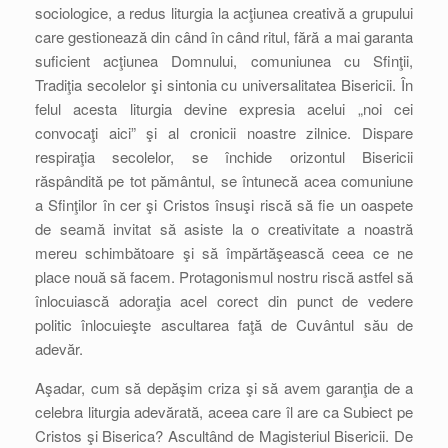
sociologice, a redus liturgia la acţiunea creativă a grupului
care gestionează din când în când ritul, fără a mai garanta
suficient acţiunea Domnului, comuniunea cu Sfinţii,
Tradiţia secolelor şi sintonia cu universalitatea Bisericii. În
felul acesta liturgia devine expresia acelui „noi cei
convocaţi aici” şi al cronicii noastre zilnice. Dispare
respiraţia secolelor, se închide orizontul Bisericii
răspândită pe tot pământul, se întunecă acea comuniune
a Sfinţilor în cer şi Cristos însuşi riscă să fie un oaspete
de seamă invitat să asiste la o creativitate a noastră
mereu schimbătoare şi să împărtăşească ceea ce ne
place nouă să facem. Protagonismul nostru riscă astfel să
înlocuiască adoraţia acel corect din punct de vedere
politic înlocuieşte ascultarea faţă de Cuvântul său de
adevăr.
Aşadar, cum să depăşim criza şi să avem garanţia de a
celebra liturgia adevărată, aceea care îl are ca Subiect pe
Cristos şi Biserica? Ascultând de Magisteriul Bisericii. De