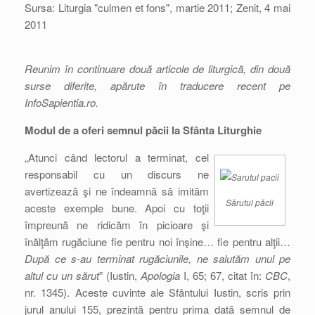
Sursa: Liturgia "culmen et fons", martie 2011; Zenit, 4 mai
2011
Reunim în continuare două articole de liturgică, din două
surse diferite, apărute în traducere recent pe
InfoSapientia.ro.
Modul de a oferi semnul păcii la Sfânta Liturghie
„Atunci când lectorul a terminat, cel
responsabil cu un discurs ne
avertizează şi ne îndeamnă să imităm
Sărutul păcii
aceste exemple bune. Apoi cu toţii
împreună ne ridicăm în picioare şi
înălţăm rugăciune fie pentru noi înşine… fie pentru alţii…
După ce s-au terminat rugăciunile, ne salutăm unul pe
altul cu un sărut
” (Iustin,
Apologia
I, 65; 67, citat în:
CBC
,
nr. 1345). Aceste cuvinte ale Sfântului Iustin, scris prin
jurul anului 155, prezintă pentru prima dată semnul de