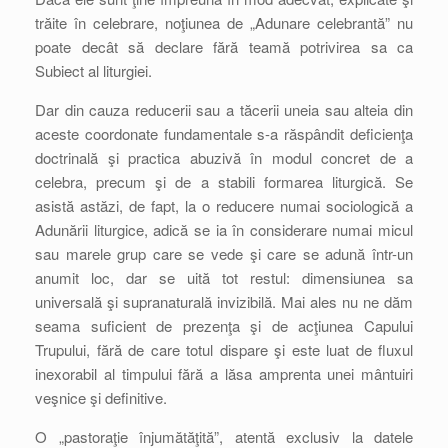
trăite în celebrare, noţiunea de „Adunare celebrantă” nu
poate decât să declare fără teamă potrivirea sa ca
Subiect al liturgiei.
Dar din cauza reducerii sau a tăcerii uneia sau alteia din
aceste coordonate fundamentale s-a răspândit deficienţa
doctrinală şi practica abuzivă în modul concret de a
celebra, precum şi de a stabili formarea liturgică. Se
asistă astăzi, de fapt, la o reducere numai sociologică a
Adunării liturgice, adică se ia în considerare numai micul
sau marele grup care se vede şi care se adună într-un
anumit loc, dar se uită tot restul: dimensiunea sa
universală şi supranaturală invizibilă. Mai ales nu ne dăm
seama suficient de prezenţa şi de acţiunea Capului
Trupului, fără de care totul dispare şi este luat de fluxul
inexorabil al timpului fără a lăsa amprenta unei mântuiri
veşnice şi definitive.
O „pastoraţie înjumătăţită”, atentă exclusiv la datele