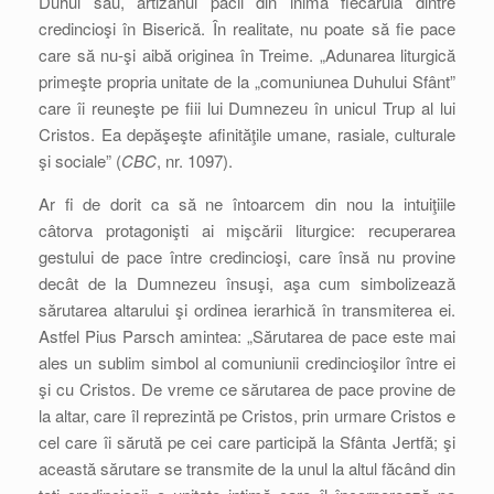
Duhul său, artizanul păcii din inima fiecăruia dintre
credincioşi în Biserică. În realitate, nu poate să fie pace
care să nu-şi aibă originea în Treime. „Adunarea liturgică
primeşte propria unitate de la „comuniunea Duhului Sfânt”
care îi reuneşte pe fiii lui Dumnezeu în unicul Trup al lui
Cristos. Ea depăşeşte afinităţile umane, rasiale, culturale
şi sociale” (
CBC
, nr. 1097).
Ar fi de dorit ca să ne întoarcem din nou la intuiţiile
câtorva protagonişti ai mişcării liturgice: recuperarea
gestului de pace între credincioşi, care însă nu provine
decât de la Dumnezeu însuşi, aşa cum simbolizează
sărutarea altarului şi ordinea ierarhică în transmiterea ei.
Astfel Pius Parsch amintea: „Sărutarea de pace este mai
ales un sublim simbol al comuniunii credincioşilor între ei
şi cu Cristos. De vreme ce sărutarea de pace provine de
la altar, care îl reprezintă pe Cristos, prin urmare Cristos e
cel care îi sărută pe cei care participă la Sfânta Jertfă; şi
această sărutare se transmite de la unul la altul făcând din