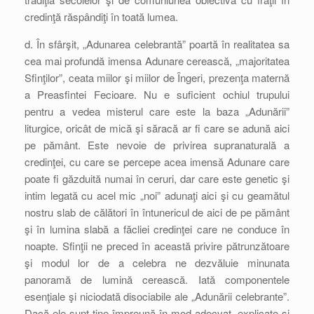
credinţă răspândiţi în toată lumea.
d. În sfârşit, „Adunarea celebrantă” poartă în realitatea sa
cea mai profundă imensa Adunare cerească, „majoritatea
Sfinţilor”, ceata miilor şi miilor de Îngeri, prezenţa maternă
a Preasfintei Fecioare. Nu e suficient ochiul trupului
pentru a vedea misterul care este la baza „Adunării”
liturgice, oricât de mică şi săracă ar fi care se adună aici
pe pământ. Este nevoie de privirea supranaturală a
credinţei, cu care se percepe acea imensă Adunare care
poate fi găzduită numai în ceruri, dar care este genetic şi
intim legată cu acel mic „noi” adunaţi aici şi cu geamătul
nostru slab de călători în întunericul de aici de pe pământ
şi în lumina slabă a făcliei credinţei care ne conduce în
noapte. Sfinţii ne preced în această privire pătrunzătoare
şi modul lor de a celebra ne dezvăluie minunata
panoramă de lumină cerească. Iată componentele
esenţiale şi niciodată disociabile ale „Adunării celebrante”.
Dacă ele sunt ţine împreună în mod adecvat, explicate şi