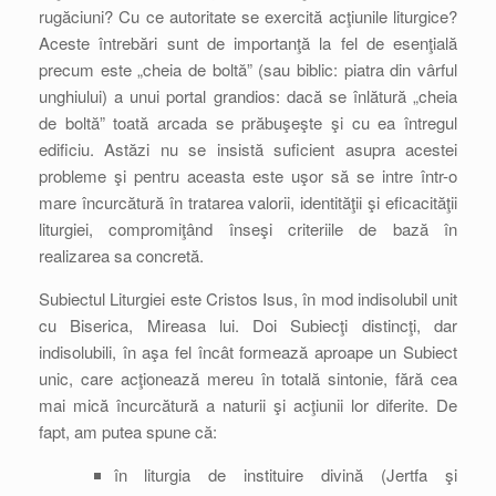
rugăciuni? Cu ce autoritate se exercită acţiunile liturgice?
Aceste întrebări sunt de importanţă la fel de esenţială
precum este „cheia de boltă” (sau biblic: piatra din vârful
unghiului) a unui portal grandios: dacă se înlătură „cheia
de boltă” toată arcada se prăbuşeşte şi cu ea întregul
edificiu. Astăzi nu se insistă suficient asupra acestei
probleme şi pentru aceasta este uşor să se intre într-o
mare încurcătură în tratarea valorii, identităţii şi eficacităţii
liturgiei, compromiţând înseşi criteriile de bază în
realizarea sa concretă.
Subiectul Liturgiei este Cristos Isus, în mod indisolubil unit
cu Biserica, Mireasa lui. Doi Subiecţi distincţi, dar
indisolubili, în aşa fel încât formează aproape un Subiect
unic, care acţionează mereu în totală sintonie, fără cea
mai mică încurcătură a naturii şi acţiunii lor diferite. De
fapt, am putea spune că:
în liturgia de instituire divină (Jertfa şi