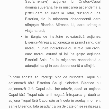
Sacramentele) acţiunea lui Cristos-Capul
domină suverană fie în mişcarea ascendentă a
jertfei care se înalţă la Tatăl, ducând cu ea
Biserica, fie în mişcarea descendentă care
sfinţeşte Biserica Mireasa lui, care primeşte
viaţa harului;
în liturgia de instituire ecleziastică acţiunea
Bisericii-Mireasă acţionează în primul rând, dar
mereu în unire indisolubilă cu Mirele Său divin,
care mereu asumă şi îşi însuşeşte acţiunea
Bisericii Sale, fie în mişcarea ascendentă a
adoraţiei, ca şi în cea descendentă a sfinţirii.
În felul acesta se înţelege bine că niciodată Capul nu
acţionează fără Biserica Sa şi niciodată Biserica nu
acţionează fără Capul său. Într-adevăr, dacă ar acţiona
Capul fără Trupul său ar fi negată Întruparea şi dacă ar
acţiona Trupul fără Capul său ar înceta în acelaşi moment
să fie Biserică. Iată aşadar că ori de câte ori se realizează