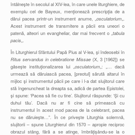
întâlneşte în secolul al XIV-lea, în care unele liturghiere, de
exemplu cel de Bayeux, menţionează prescripţia de a
dărui pacea printr-un instrument anume, „
osculatorium
„.
Acest instrument de transmitere a păcii era uneori o
patenă, alteori un evangheliar, dar mai frecvent o „
tabula
pacis
„.
În Liturghierul Sfântului Papă Pius al V-lea, şi îndeosebi în
Ritus servandus in celebratione Missae
(X, 3 [1962]) se
găseşte instituţionalizarea lui „
osculatorium
„: „… dacă
urmează să dăruiască pacea, [preotul] sărută altarul în
mijloc şi instrumentul păcii pe care i l-a dat slujitorul care
stă îngenuncheat la dreapta sa, adică de partea Epistolei,
şi spune: ‘Pacea să fie cu tine’. Slujitorul răspunde: ‘Şi cu
duhul tău’. Dacă nu ar fi cine să primească cu
instrumentul în acest mod pacea de la celebrant, pacea
nu se dăruieşte…”. În ce priveşte Liturghia solemnă,
slujitorii – spune Liturghierul din 1570 – apropie reciproc
obrazul stâng, fără a se atinge, îmbrăţişându-se la o