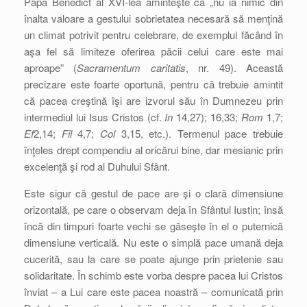
Papa Benedict al XVI-lea aminteşte că „nu ia nimic din
înalta valoare a gestului sobrietatea necesară să menţină
un climat potrivit pentru celebrare, de exemplul făcând în
aşa fel să limiteze oferirea păcii celui care este mai
aproape” (
Sacramentum caritatis
, nr. 49). Această
precizare este foarte oportună, pentru că trebuie amintit
că pacea creştină îşi are izvorul său în Dumnezeu prin
intermediul lui Isus Cristos (cf.
In
14,27); 16,33;
Rom
1,7;
Ef
2,14;
Fil
4,7;
Col
3,15, etc.). Termenul pace trebuie
înţeles drept compendiu al oricărui bine, dar mesianic prin
excelenţă şi rod al Duhului Sfânt.
Este sigur că gestul de pace are şi o clară dimensiune
orizontală, pe care o observam deja în Sfântul Iustin; însă
încă din timpuri foarte vechi se găseşte în el o puternică
dimensiune verticală. Nu este o simplă pace umană deja
cucerită, sau la care se poate ajunge prin prietenie sau
solidaritate. În schimb este vorba despre pacea lui Cristos
înviat – a Lui care este pacea noastră – comunicată prin