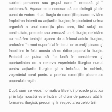
subiect persoana sau grupul care îl creează şi îl
celebrează. Aşadar este necesar să se distingă şi din
punct de vedere ritual liturgia de exerciţiile pioase: evitând
împletirea internă cu acţiunile liturgice; împiedicând unirea
organică a unui exerciţiu pios care, fără soluţii de
continuitate, precede sau urmează un rit liturgic; rezistând
cu hotărâre tentaţiei uşoare de a înlocui actele liturgice,
preferând în mod superficial în locul lor exerciţii pioase şi
încetinind în felul acesta să se ridice poporul la liturgie.
Probabil ar putea să fie luată în considerare şi
oportunitatea de a rezerva veşmintele liturgice numai
pentru acţiunile liturgice şi a îmbrăca, în schimb,
veşmântul coral pentru a prezida exerciţiile pioase ale
poporului creştin.
După cum se vede, normativa Bisericii precede practica
şi în faţa noastră este încă mult drum de parcurs atât în
formarea liturgică, precum şi în respectarea celebrării.