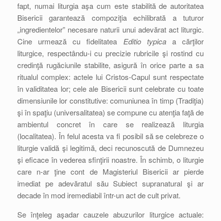
fapt, numai liturgia aşa cum este stabilită de autoritatea
Bisericii garantează compoziţia echilibrată a tuturor
„ingredientelor” necesare naturii unui adevărat act liturgic.
Cine urmează cu fidelitatea
Editio typica
a cărţilor
liturgice, respectându-i cu precizie rubricile şi rostind cu
credinţă rugăciunile stabilite, asigură în orice parte a sa
ritualul complex: actele lui Cristos-Capul sunt respectate
în validitatea lor; cele ale Bisericii sunt celebrate cu toate
dimensiunile lor constitutive: comuniunea în timp (Tradiţia)
şi în spaţiu (universalitatea) se compune cu atenţia faţă de
ambientul concret în care se realizează liturgia
(localitatea). În felul acesta va fi posibil să se celebreze o
liturgie validă şi legitimă, deci recunoscută de Dumnezeu
şi eficace în vederea sfinţirii noastre. În schimb, o liturgie
care n-ar ţine cont de Magisteriul Bisericii ar pierde
imediat pe adevăratul său Subiect supranatural şi ar
decade în mod iremediabil într-un act de cult privat.
Se înţeleg aşadar cauzele abuzurilor liturgice actuale: