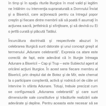
în timp şi în spaţiu riturile liturgice în mod valid şi legitim
ne întâlnim cu intervenţia supranaturală a Domnului Înviat
şi a Bisericii, care acţionează pentru ca întregul popor
creştin şi fiecare dintre membrii săi să poată fi asumaţi în
acţiunea sacră, jertfelnică şi sfinţitoare, şi să devină cu Ei
o jertfă curată şi plăcută Tatălui.
Încurcătura doctrinală şi respectivele abuzuri în
celebrarea liturgică sunt datorate şi unui concept greşit al
termenului „Adunare celebrantă”. Expresia ca atare este
corectă: de fapt, este adevărat că în liturgie întreaga
Adunare a Bisericii – Cap şi Trup – este Subiectul agent al
oricărei acţiuni liturgice. În acest sens fiecare membru al
Bisericii, prin dreptul dat de Botez şi de Mir, este chemat
la o participare conştientă, activă şi rodnică ori de câte ori
intervine în sfânta Adunare. Totuşi, trebuie precizat cum
se configurează „Adunarea celebrantă” şi care sunt
dimensiunile sale constitutive şi trăsăturile realizării sale
adevărate şi depline. Pentru aceasta este necesar să se