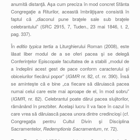
anumită distanţă. Aşa cum preciza în mod concret Sfânta
Congregaţie a Riturilor, această îmbrăţişare consistă în
faptul că „diaconul pune braţele sale sub braţele
celebrantului” (SRC 2915, 7, Tuden., 23 mai 1846, t. 2,
pag. 337).
În
editio typica tertia
a Liturghierului Roman (2008), este
lăsat liber modul de a se oferi pacea şi se delegă
Conferinţelor Episcopale facultatea de a stabili „modul de
a îndeplini acest gest de pace conform caracterului şi
obiceiurilor fiecărui popor” (
IGMR
nr. 82, cf. nr. 390). Însă
se aminteşte că e bine „ca fiecare să dăruiască pacea
numai celui care este mai aproape de el, în mod sobru”
(
IGMR
, nr. 82). Celebrantul poate dărui pacea slujitorilor,
rămânând în prezbiter. Acelaşi lucru îl va face în cazul în
care vrea să dăruiască pacea unora dintre credincioşi (cf.
Congregaţia pentru Cultul Divin şi Disciplina
Sacramentelor,
Redemptionis Sacramentum
, nr. 72).