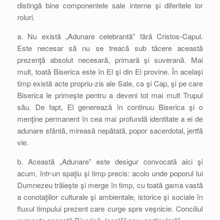
distingă bine componentele sale interne şi diferitele lor
roluri.
a. Nu există „Adunare celebrantă” fără Cristos-Capul.
Este necesar să nu se treacă sub tăcere această
prezenţă absolut necesară, primară şi suverană. Mai
mult, toată Biserica este în El şi din El provine. În acelaşi
timp există acte propriu-zis ale Sale, ca şi Cap, şi pe care
Biserica le primeşte pentru a deveni tot mai mult Trupul
său. De fapt, El generează în continuu Biserica şi o
menţine permanent în cea mai profundă identitate a ei de
adunare sfântă, mireasă nepătată, popor sacerdotal, jertfă
vie.
b. Această „Adunare” este desigur convocată aici şi
acum, într-un spaţiu şi timp precis: acolo unde poporul lui
Dumnezeu trăieşte şi merge în timp, cu toată gama vastă
a conotaţiilor culturale şi ambientale, istorice şi sociale în
fluxul timpului prezent care curge spre veşnicie. Conciliul