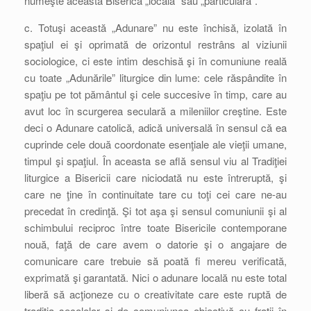
numeşte această Biserică „locală” sau „particulară”.
c. Totuşi această „Adunare” nu este închisă, izolată în
spaţiul ei şi oprimată de orizontul restrâns al viziunii
sociologice, ci este intim deschisă şi în comuniune reală
cu toate „Adunările” liturgice din lume: cele răspândite în
spaţiu pe tot pământul şi cele succesive în timp, care au
avut loc în scurgerea seculară a mileniilor creştine. Este
deci o Adunare catolică, adică universală în sensul că ea
cuprinde cele două coordonate esenţiale ale vieţii umane,
timpul şi spaţiul. În aceasta se află sensul viu al Tradiţiei
liturgice a Bisericii care niciodată nu este întreruptă, şi
care ne ţine în continuitate tare cu toţi cei care ne-au
precedat în credinţă. Şi tot aşa şi sensul comuniunii şi al
schimbului reciproc între toate Bisericile contemporane
nouă, faţă de care avem o datorie şi o angajare de
comunicare care trebuie să poată fi mereu verificată,
exprimată şi garantată. Nici o adunare locală nu este total
liberă să acţioneze cu o creativitate care este ruptă de
tradiţia secolelor şi de comuniunea obiectivă cu fraţii în