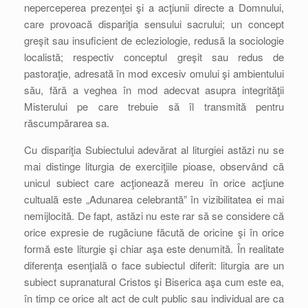
neperceperea prezenţei şi a acţiunii directe a Domnului,
care provoacă dispariţia sensului sacrului; un concept
greşit sau insuficient de ecleziologie, redusă la sociologie
localistă; respectiv conceptul greşit sau redus de
pastoraţie, adresată în mod excesiv omului şi ambientului
său, fără a veghea în mod adecvat asupra integrităţii
Misterului pe care trebuie să îl transmită pentru
răscumpărarea sa.
Cu dispariţia Subiectului adevărat al liturgiei astăzi nu se
mai distinge liturgia de exerciţiile pioase, observând că
unicul subiect care acţionează mereu în orice acţiune
cultuală este „Adunarea celebrantă” în vizibilitatea ei mai
nemijlocită. De fapt, astăzi nu este rar să se considere că
orice expresie de rugăciune făcută de oricine şi în orice
formă este liturgie şi chiar aşa este denumită. În realitate
diferenţa esenţială o face subiectul diferit: liturgia are un
subiect supranatural Cristos şi Biserica aşa cum este ea,
în timp ce orice alt act de cult public sau individual are ca