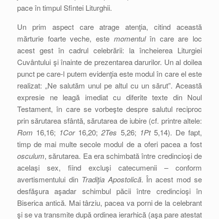
pace în timpul Sfintei Liturghii.
Un prim aspect care atrage atenţia, citind această
mărturie foarte veche, este
momentul
în care are loc
acest gest în cadrul celebrării: la încheierea Liturgiei
Cuvântului şi înainte de prezentarea darurilor. Un al doilea
punct pe care-l putem evidenţia este modul în care el este
realizat: „Ne salutăm unul pe altul cu un sărut”. Această
expresie ne leagă imediat cu diferite texte din Noul
Testament, în care se vorbeşte despre salutul reciproc
prin sărutarea sfântă, sărutarea de iubire (cf. printre altele:
Rom
16,16;
1Cor
16,20;
2Tes
5,26;
1Pt
5,14). De fapt,
timp de mai multe secole modul de a oferi pacea a fost
osculum
, sărutarea. Ea era schimbată între credincioşi de
acelaşi sex, fiind excluşi catecumenii – conform
avertismentului din
Tradiţia Apostolică
. În acest mod se
desfăşura aşadar schimbul păcii între credincioşi în
Biserica antică. Mai târziu, pacea va porni de la celebrant
şi se va transmite după ordinea ierarhică (aşa pare atestat