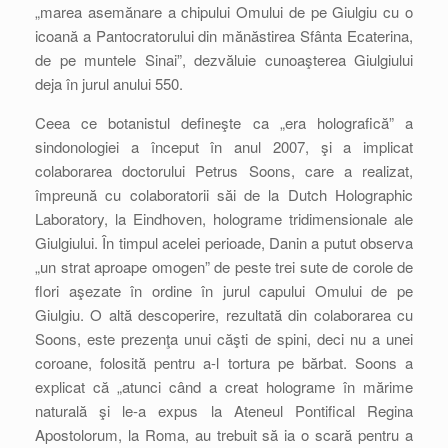
„marea asemănare a chipului Omului de pe Giulgiu cu o
icoană a Pantocratorului din mănăstirea Sfânta Ecaterina,
de pe muntele Sinai”, dezvăluie cunoaşterea Giulgiului
deja în jurul anului 550.
Ceea ce botanistul defineşte ca „era holografică” a
sindonologiei a început în anul 2007, şi a implicat
colaborarea doctorului Petrus Soons, care a realizat,
împreună cu colaboratorii săi de la Dutch Holographic
Laboratory, la Eindhoven, holograme tridimensionale ale
Giulgiului. În timpul acelei perioade, Danin a putut observa
„un strat aproape omogen” de peste trei sute de corole de
flori aşezate în ordine în jurul capului Omului de pe
Giulgiu. O altă descoperire, rezultată din colaborarea cu
Soons, este prezenţa unui căşti de spini, deci nu a unei
coroane, folosită pentru a-l tortura pe bărbat. Soons a
explicat că „atunci când a creat holograme în mărime
naturală şi le-a expus la Ateneul Pontifical Regina
Apostolorum, la Roma, au trebuit să ia o scară pentru a