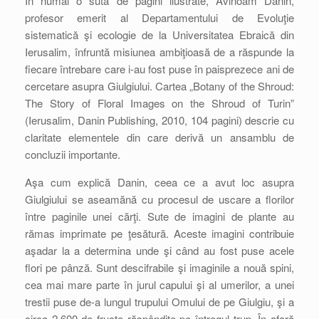
În numai o sută de pagini ilustrate, Avinoam Danin,
profesor emerit al Departamentului de Evoluţie
sistematică şi ecologie de la Universitatea Ebraică din
Ierusalim, înfruntă misiunea ambiţioasă de a răspunde la
fiecare întrebare care i-au fost puse în paisprezece ani de
cercetare asupra Giulgiului. Cartea „Botany of the Shroud:
The Story of Floral Images on the Shroud of Turin”
(Ierusalim, Danin Publishing, 2010, 104 pagini) descrie cu
claritate elementele din care derivă un ansamblu de
concluzii importante.
Aşa cum explică Danin, ceea ce a avut loc asupra
Giulgiului se aseamănă cu procesul de uscare a florilor
între paginile unei cărţi. Sute de imagini de plante au
rămas imprimate pe ţesătură. Aceste imagini contribuie
aşadar la a determina unde şi când au fost puse acele
flori pe pânză. Sunt descifrabile şi imaginile a nouă spini,
cea mai mare parte în jurul capului şi al umerilor, a unei
trestii puse de-a lungul trupului Omului de pe Giulgiu, şi a
circa 2.600 de fructe răspândite pe întregul trup. În afară