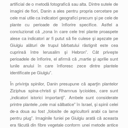
artificial de o metodă fotografică sau alta. Dintre sutele de
imagini de flori, Danin a ales pentru propria cercetare pe
cele mai utile ca indicatori geografici precum şi pe cele de
plante cu perioade de înflorire specifice. Astfel a
concluzionat că „zona în care cele trei plante proaspete
alese ca indicatori ar fi putut să fie culese şi aşezate pe
Giulgiu alături de trupul bărbatului răstignit este cea
cuprinsă între Ierusalim şi Hebron”. Cât priveşte
perioadele de înflorire, el afirmă că „martie şi aprilie sunt
lunile anului în care înfloresc zece dintre plantele
identificate pe Giulgiu”.
În privinţa spinilor, Danin presupune că aparţin plantelor
Ziziphus spina-christi şi Rhamnus lycioides, care sunt
„indicatori istorici importanţi”. Ambele sunt considerate
printre plantele „cele mai sălbatice” în Israel, şi spinii celei
de-a doua au fost „folosite de agricultorii arabi ca lame
pentru plug”. Imaginile funiei pe Giulgiu arată că aceasta
era făcută din fibre vegetale conform unei metode antice