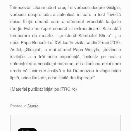
Într-adevăr, atunci când creştinii vorbesc despre Giulgiu,
vorbesc despre pânza autentică în care a fost învelită
unica fiinţă umană care a sfărâmat vreodată lanţurile
morţii. Este un reper concret al extraordinarei Sale stări
temporare de moarte – „misterul Sâmbetei Sfinte” -, a
spus Papa Benedict al XVI-lea în vizita sa din 2 mai 2010.
Astfel, „Giulgiul”, a mai afirmat Papa Wojtyla, „devine o
invitaţie la a trăi orice experienţă, inclusiv pe cea a
suferinţei şi a neputinţei extreme, cu atitudinea celui care
crede că iubirea milostivă a lui Dumnezeu învinge orice
lipsă, orice limitare, orice ispită de disperare”.
(Material publicat iniţial pe ITRC.ro)
Posted in
Ştiinţă
.