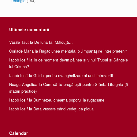
Teologie
(194)
Ultimele comentarii
Vasile Taut
la
De luna ta, Măicuţă…
Corlade Maria
la
Rugăciunea mentală, o „împărtăşire între prieteni”
Iacob Iosif
la
În ce moment devin pâinea și vinul Trupul și Sângele
lui Cristos?
Iacob Iosif
la
Ghidul pentru evanghelizare al unui introvertit
Neagu Angelica
la
Cum să te pregătești pentru Sfânta Liturghie (5
sfaturi practice)
Iacob Iosif
la
Dumnezeu cheamă poporul la rugăciune
Iacob Iosif
la
Data viitoare când vedeți că plouă
Calendar