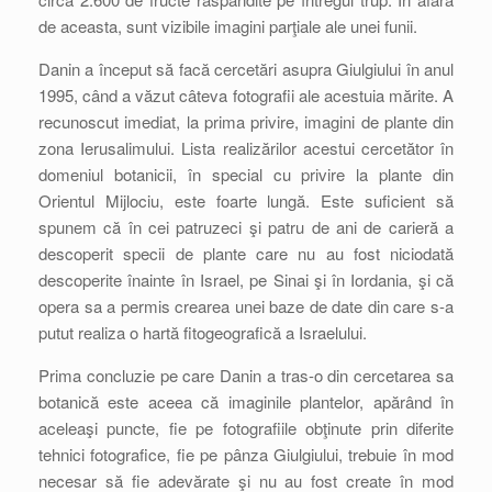
de aceasta, sunt vizibile imagini parţiale ale unei funii.
Danin a început să facă cercetări asupra Giulgiului în anul
1995, când a văzut câteva fotografii ale acestuia mărite. A
recunoscut imediat, la prima privire, imagini de plante din
zona Ierusalimului. Lista realizărilor acestui cercetător în
domeniul botanicii, în special cu privire la plante din
Orientul Mijlociu, este foarte lungă. Este suficient să
spunem că în cei patruzeci şi patru de ani de carieră a
descoperit specii de plante care nu au fost niciodată
descoperite înainte în Israel, pe Sinai şi în Iordania, şi că
opera sa a permis crearea unei baze de date din care s-a
putut realiza o hartă fitogeografică a Israelului.
Prima concluzie pe care Danin a tras-o din cercetarea sa
botanică este aceea că imaginile plantelor, apărând în
aceleaşi puncte, fie pe fotografiile obţinute prin diferite
tehnici fotografice, fie pe pânza Giulgiului, trebuie în mod
necesar să fie adevărate şi nu au fost create în mod