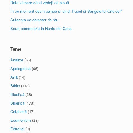
Data viitoare când vedeți că plouă
În ce moment devin pâinea și vinul Trupul și Sângele lui Cristos?
Suferința ca detector de rău
Scurt comentariu la Nunta din Cana
Teme
Analize
(55)
Apologetică
(66)
Artă
(14)
Biblic
(113)
Bioetică
(38)
Biserică
(178)
Cateheză
(17)
Ecumenism
(28)
Editorial
(9)