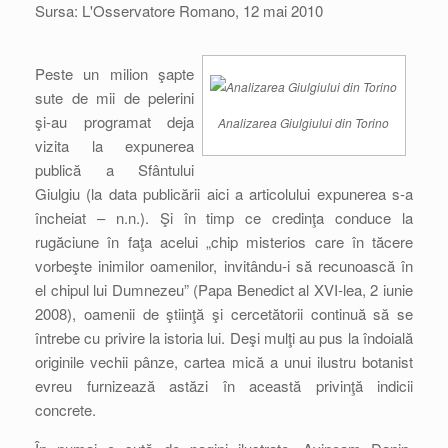
Sursa: L'Osservatore Romano, 12 mai 2010
Peste un milion şapte
sute de mii de pelerini
şi-au programat deja
Analizarea Giulgiului din Torino
vizita la expunerea
publică a Sfântului
Giulgiu (la data publicării aici a articolului expunerea s-a
încheiat – n.n.). Şi în timp ce credinţa conduce la
rugăciune în faţa acelui „chip misterios care în tăcere
vorbeşte inimilor oamenilor, invitându-i să recunoască în
el chipul lui Dumnezeu” (Papa Benedict al XVI-lea, 2 iunie
2008), oamenii de ştiinţă şi cercetătorii continuă să se
întrebe cu privire la istoria lui. Deşi mulţi au pus la îndoială
originile vechii pânze, cartea mică a unui ilustru botanist
evreu furnizează astăzi în această privinţă indicii
concrete.