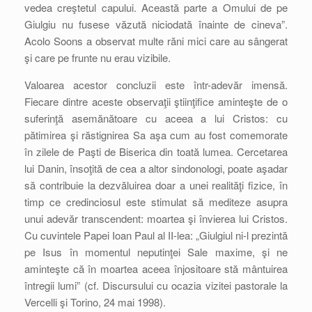
vedea creştetul capului. Această parte a Omului de pe
Giulgiu nu fusese văzută niciodată înainte de cineva”.
Acolo Soons a observat multe răni mici care au sângerat
şi care pe frunte nu erau vizibile.
Valoarea acestor concluzii este într-adevăr imensă.
Fiecare dintre aceste observaţii ştiinţifice aminteşte de o
suferinţă asemănătoare cu aceea a lui Cristos: cu
pătimirea şi răstignirea Sa aşa cum au fost comemorate
în zilele de Paşti de Biserica din toată lumea. Cercetarea
lui Danin, însoţită de cea a altor sindonologi, poate aşadar
să contribuie la dezvăluirea doar a unei realităţi fizice, în
timp ce credinciosul este stimulat să mediteze asupra
unui adevăr transcendent: moartea şi învierea lui Cristos.
Cu cuvintele Papei Ioan Paul al II-lea: „Giulgiul ni-l prezintă
pe Isus în momentul neputinţei Sale maxime, şi ne
aminteşte că în moartea aceea înjositoare stă mântuirea
întregii lumi” (cf. Discursului cu ocazia vizitei pastorale la
Vercelli şi Torino, 24 mai 1998).