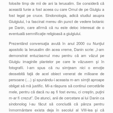
folosite timp de mii de ani la Ierusalim. Se consideră că
această funie a fost aceea cu care Omul de pe Giulgiu a
fost legat pe cruce. Sindonologia, adică studiul asupra
Giulgiului, l-a fascinat mereu din punct de vedere botanic
pe Danin, care afirmă că nu este deloc interesat de o
eventuală semnificaţie religioasă a giulgiului.
Prezentând conversaţia avută în anul 2000 cu Nunţiul
apostolic la Ierusalim din acea vreme, Danin scrie: „I-am
demonstrat entuziasmul meu pentru că am văzut pe
Giulgiu imaginile plantelor pe care le văzusem şi în
fotografii. I-am spus că nu simţeam nici o emoţie
deosebită faţă de acel obiect venerat de milioane de
persoane (…) şi spunându-i aceasta m-am simţit aproape
obligat să mă justific. Mi-a răspuns să continui cercetările
mele, pentru că dacă nu aş fi fost evreu, ci creştin, puţini
m-ar fi crezut”. De atunci, anii de cercetare ai lui Danin ca
sindonolog l-au făcut să concludă că pânza pentru
înmormântare exista deja în secolul al VIII-lea şi că