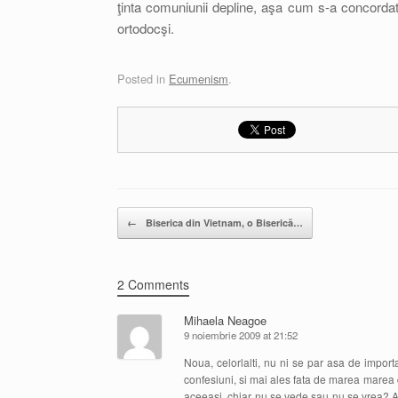
ţinta comuniunii depline, aşa cum s-a concordat 
ortodocşi.
Posted in
Ecumenism
.
Post navigation
←
Biserica din Vietnam, o Biserică…
2 Comments
Mihaela Neagoe
9 noiembrie 2009 at 21:52
Noua, celorlalti, nu ni se par asa de import
confesiuni, si mai ales fata de marea marea d
aceeasi, chiar nu se vede sau nu se vrea? Ac