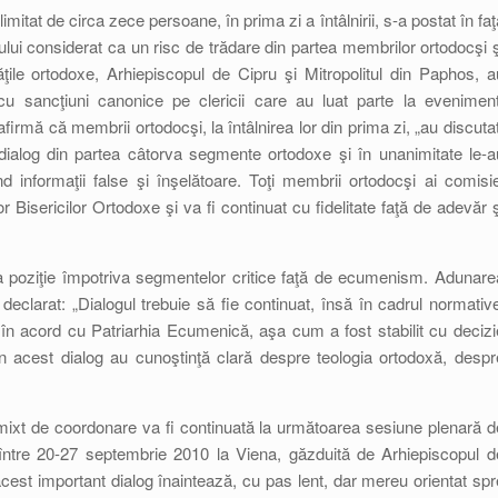
imitat de circa zece persoane, în prima zi a întâlnirii, s-a postat în faţ
ului considerat ca un risc de trădare din partea membrilor ortodocşi ş
ităţile ortodoxe, Arhiepiscopul de Cipru şi Mitropolitul din Paphos, a
 sancţiuni canonice pe clericii care au luat parte la eveniment
 afirmă că membrii ortodocşi, la întâlnirea lor din prima zi, „au discutat
e dialog din partea câtorva segmente ortodoxe şi în unanimitate le-a
d informaţii false şi înşelătoare. Toţi membrii ortodocşi ai comisie
 Bisericilor Ortodoxe şi va fi continuat cu fidelitate faţă de adevăr ş
ua poziţie împotriva segmentelor critice faţă de ecumenism. Adunare
declarat: „Dialogul trebuie să fie continuat, însă în cadrul normative
în acord cu Patriarhia Ecumenică, aşa cum a fost stabilit cu decizi
în acest dialog au cunoştinţă clară despre teologia ortodoxă, despr
mixt de coordonare va fi continuată la următoarea sesiune plenară d
 între 20-27 septembrie 2010 la Viena, găzduită de Arhiepiscopul d
cest important dialog înaintează, cu pas lent, dar mereu orientat spr