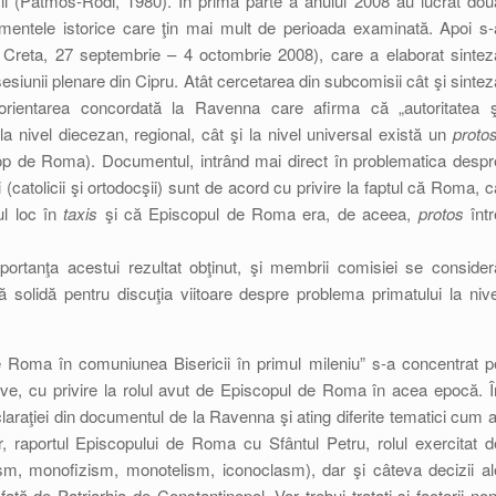
isii (Patmos-Rodi, 1980). În prima parte a anului 2008 au lucrat dou
entele istorice care ţin mai mult de perioada examinată. Apoi s-
, Creta, 27 septembrie – 4 octombrie 2008), care a elaborat sintez
esiunii plenare din Cipru. Atât cercetarea din subcomisii cât şi sintez
orientarea concordată la Ravenna care afirma că „autoritatea ş
 la nivel diecezan, regional, cât şi la nivel universal există un
protos
cop de Roma). Documentul, intrând mai direct în problematica despr
 (catolicii şi ortodocşii) sunt de acord cu privire la faptul că Roma, c
ul loc în
taxis
şi că Episcopul de Roma era, de aceea,
protos
într
portanţa acestui rezultat obţinut, şi membrii comisiei se consider
ă solidă pentru discuţia viitoare despre problema primatului la nive
 Roma în comuniunea Bisericii în primul mileniu” s-a concentrat p
ive, cu privire la rolul avut de Episcopul de Roma în acea epocă. Î
laraţiei din documentul de la Ravenna şi ating diferite tematici cum a
, raportul Episcopului de Roma cu Sfântul Petru, rolul exercitat d
sm, monofizism, monotelism, iconoclasm), dar şi câteva decizii al
aţă de Patriarhia de Constantinopol. Vor trebui trataţi şi factorii non