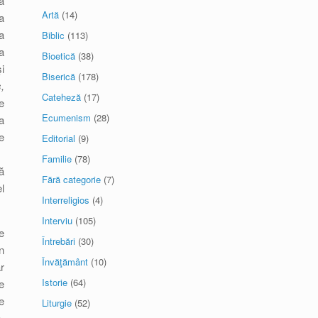
ă
Artă
(14)
a
a
Biblic
(113)
a
Bioetică
(38)
i
Biserică
(178)
,
Cateheză
(17)
e
Ecumenism
(28)
a
e
Editorial
(9)
Familie
(78)
ă
Fără categorie
(7)
l
Interreligios
(4)
Interviu
(105)
e
Întrebări
(30)
n
Învăţământ
(10)
r
Istorie
(64)
e
e
Liturgie
(52)
-