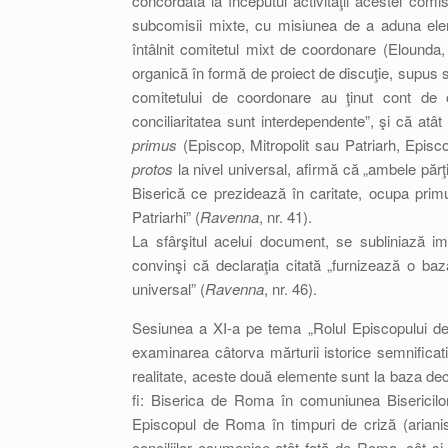
concordată la începutul activităţii acestei com
subcomisii mixte, cu misiunea de a aduna elem
întâlnit comitetul mixt de coordonare (Elounda
organică în formă de proiect de discuţie, supus s
comitetului de coordonare au ţinut cont de 
conciliaritatea sunt interdependente”, şi că atât
primus
(Episcop, Mitropolit sau Patriarh, Epis
protos
la nivel universal, afirmă că „ambele părţi
Biserică ce prezidează în caritate, ocupa prim
Patriarhi” (
Ravenna
, nr. 41).
La sfârşitul acelui document, se subliniază im
convinşi că declaraţia citată „furnizează o baz
universal” (
Ravenna
, nr. 46).
Sesiunea a XI-a pe tema „Rolul Episcopului de
examinarea câtorva mărturii istorice semnificat
realitate, aceste două elemente sunt la baza dec
fi: Biserica de Roma în comuniunea Bisericilor
Episcopul de Roma în timpuri de criză (ariani
conciliilor ecumenice atât faţă de Roma, cât şi f