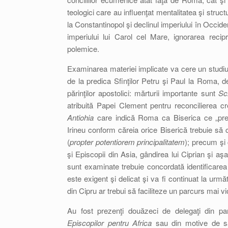
teologici care au influenţat mentalitatea şi struc
la Constantinopol şi declinul imperiului în Occide
imperiului lui Carol cel Mare, ignorarea recip
polemice.
Examinarea materiei implicate va cere un studiu 
de la predica Sfinţilor Petru şi Paul la Roma, de
părinţilor apostolici: mărturii importante sunt
Sc
atribuită Papei Clement pentru reconcilierea cre
Antiohia
care indică Roma ca Biserica ce „prez
Irineu conform căreia orice Biserică trebuie să
(
propter potentiorem principalitatem
); precum şi 
şi Episcopii din Asia, gândirea lui Ciprian şi a
sunt examinate trebuie concordată identificarea 
este exigent şi delicat şi va fi continuat la urm
din Cipru ar trebui să faciliteze un parcurs mai vi
Au fost prezenţi douăzeci de delegaţi din par
Episcopilor pentru Africa
sau din motive de săn