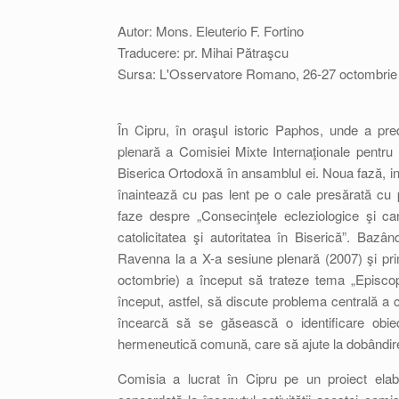
Autor: Mons. Eleuterio F. Fortino
Traducere: pr. Mihai Pătraşcu
Sursa: L'Osservatore Romano, 26-27 octombrie
În Cipru, în oraşul istoric Paphos, unde a pre
plenară a Comisiei Mixte Internaţionale pentru 
Biserica Ortodoxă în ansamblul ei. Noua fază, ini
înaintează cu pas lent pe o cale presărată cu p
faze despre „Consecinţele ecleziologice şi can
catolicitatea şi autoritatea în Biserică”. Ba
Ravenna la a X-a sesiune plenară (2007) şi pr
octombrie) a început să trateze tema „Episco
început, astfel, să discute problema centrală a 
încearcă să se găsească o identificare obie
hermeneutică comună, care să ajute la dobândirea
Comisia a lucrat în Cipru pe un proiect el