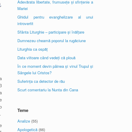
Adevărata libertate, frumusețe și sfințenie a
Mariei
Ghidul pentru evanghelizare al unui
introvertit
Sfânta Liturghie – participare și înălțare
Dumnezeu cheamă poporul la rugăciune
Liturghia ca ospăț
Data viitoare când vedeți că plouă
În ce moment devin pâinea și vinul Trupul și
Sângele lui Cristos?
a
Suferința ca detector de rău
3
Scurt comentariu la Nunta din Cana
a
e
o
Teme
.
Analize
(55)
e
Apologetică
(66)