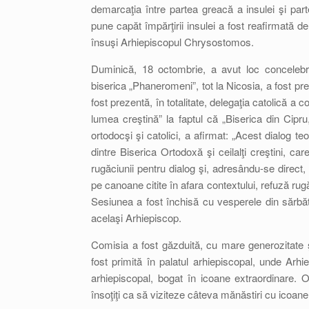
demarcaţia între partea greacă a insulei şi parte
pune capăt împărţirii insulei a fost reafirmată de
însuşi Arhiepiscopul Chrysostomos.
Duminică, 18 octombrie, a avut loc concelebra
biserica „Phaneromeni”, tot la Nicosia, a fost pr
fost prezentă, în totalitate, delegaţia catolică a 
lumea creştină” la faptul că „Biserica din Cipr
ortodocşi şi catolici, a afirmat: „Acest dialog te
dintre Biserica Ortodoxă şi ceilalţi creştini, c
rugăciunii pentru dialog şi, adresându-se direct
pe canoane citite în afara contextului, refuză ru
Sesiunea a fost închisă cu vesperele din sărbăt
acelaşi Arhiepiscop.
Comisia a fost găzduită, cu mare generozitate şi
fost primită în palatul arhiepiscopal, unde Ar
arhiepiscopal, bogat în icoane extraordinare. O 
însoţiţi ca să viziteze câteva mănăstiri cu icoane