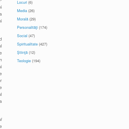
Locuri
(6)
i
Media
(26)
a
Morală
(29)
i
Personalităţi
(174)
Social
(47)
d
Spiritualitate
(427)
l
e
Ştiinţă
(12)
n
Teologie
(194)
i
e
r
e
l
a
l
e