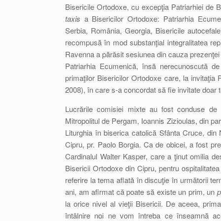
Bisericile Ortodoxe, cu excepţia Patriarhiei de B
taxis
a Bisericilor Ortodoxe: Patriarhia Ecumen
Serbia, România, Georgia, Bisericile autocefale 
recompusă în mod substanţial integralitatea rep
Ravenna a părăsit sesiunea din cauza prezenţei r
Patriarhia Ecumenică, însă nerecunoscută de 
primaţilor Bisericilor Ortodoxe care, la invitaţi
2008), în care s-a concordat să fie invitate doar t
Lucrările comisiei mixte au fost conduse de d
Mitropolitul de Pergam, Ioannis Zizioulas, din p
Liturghia în biserica catolică Sfânta Cruce, din N
Cipru, pr. Paolo Borgia. Ca de obicei, a fost pr
Cardinalul Walter Kasper, care a ţinut omilia d
Bisericii Ortodoxe din Cipru, pentru ospitalitatea
referire la tema aflată în discuţie în următorii 
ani, am afirmat că poate să existe un prim, un
p
la orice nivel al vieţii Bisericii. De aceea, pri
întâlnire noi ne vom întreba ce înseamnă ac