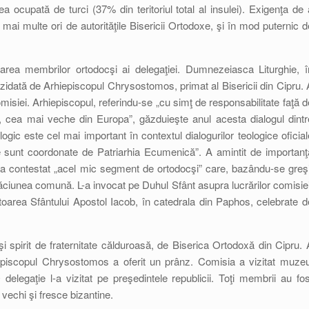
a ocupată de turci (37% din teritoriul total al insulei). Exigenţa de 
 mai multe ori de autorităţile Bisericii Ortodoxe, şi în mod puternic d
rea membrilor ortodocşi ai delegaţiei. Dumnezeiasca Liturghie, î
ezidată de Arhiepiscopul Chrysostomos, primat al Bisericii din Cipru. 
comisiei. Arhiepiscopul, referindu-se „cu simţ de responsabilitate faţă d
u, cea mai veche din Europa”, găzduieşte anul acesta dialogul dintr
ologic este cel mai important în contextul dialogurilor teologice oficial
are sunt coordonate de Patriarhia Ecumenică”. A amintit de importanţ
, a contestat „acel mic segment de ortodocşi” care, bazându-se greşi
găciunea comună. L-a invocat pe Duhul Sfânt asupra lucrărilor comisiei
oarea Sfântului Apostol Iacob, în catedrala din Paphos, celebrate d
 spirit de fraternitate călduroasă, de Biserica Ortodoxă din Cipru. 
hiepiscopul Chrysostomos a oferit un prânz. Comisia a vizitat muzeu
delegaţie l-a vizitat pe preşedintele republicii. Toţi membrii au fos
 vechi şi fresce bizantine.