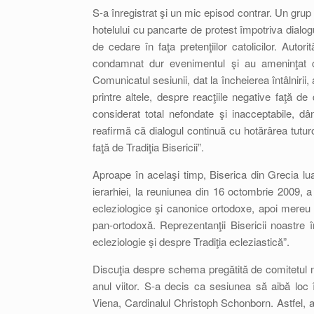
S-a înregistrat şi un mic episod contrar. Un grup l
hotelului cu pancarte de protest împotriva dialog
de cedare în faţa pretenţiilor catolicilor. Autor
condamnat dur evenimentul şi au ameninţat cu
Comunicatul sesiunii, dat la încheierea întâlnirii,
printre altele, despre reacţiile negative faţă d
considerat total nefondate şi inacceptabile, dân
reafirmă că dialogul continuă cu hotărârea tuturor
faţă de Tradiţia Bisericii”.
Aproape în acelaşi timp, Biserica din Grecia l
ierarhiei, la reuniunea din 16 octombrie 2009, a 
ecleziologice şi canonice ortodoxe, apoi mereu 
pan-ortodoxă. Reprezentanţii Bisericii noastre 
ecleziologie şi despre Tradiţia ecleziastică”.
Discuţia despre schema pregătită de comitetul 
anul viitor. S-a decis ca sesiunea să aibă loc
Viena, Cardinalul Christoph Schonborn. Astfel, a