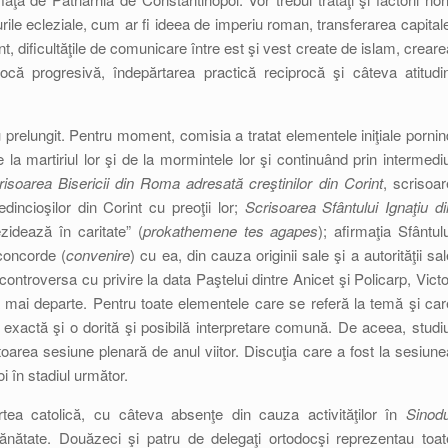
turile ecleziale, cum ar fi ideea de imperiu roman, transferarea capitale
nt, dificultăţile de comunicare între est şi vest create de islam, creare
rocă progresivă, îndepărtarea practică reciprocă şi câteva atitudin
prelungit. Pentru moment, comisia a tratat elementele iniţiale pornin
 la martiriul lor şi de la mormintele lor şi continuând prin intermediu
risoarea Bisericii din Roma adresată creştinilor din Corint
, scrisoar
dincioşilor din Corint cu preoţii lor;
Scrisoarea Sfântului Ignaţiu di
idează în caritate” (
prokathemene tes agapes
); afirmaţia Sfântulu
 concorde (
convenire
) cu ea, din cauza originii sale şi a autorităţii sal
controversa cu privire la data Paştelui dintre Anicet şi Policarp, Victo
şa mai departe. Pentru toate elementele care se referă la temă şi car
exactă şi o dorită şi posibilă interpretare comună. De aceea, studiu
ătoarea sesiune plenară de anul viitor. Discuţia care a fost la sesiune
oi în stadiul următor.
tea catolică, cu câteva absenţe din cauza activităţilor în
Sinodu
ătate. Douăzeci şi patru de delegaţi ortodocşi reprezentau toat