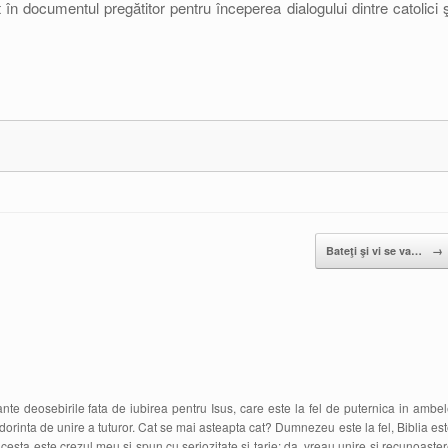
în documentul pregătitor pentru începerea dialogului dintre catolici ş
Bateţi şi vi se va…
→
ante deosebirile fata de iubirea pentru Isus, care este la fel de puternica in ambe
orinta de unire a tuturor. Cat se mai asteapta cat? Dumnezeu este la fel, Biblia es
esta este crezul meu si spun cu seriozitate si tarie: da, vreau unire si recunoaste