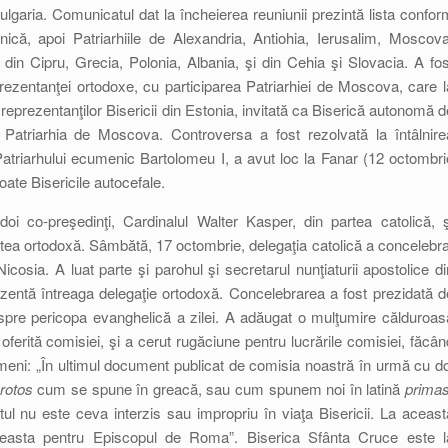
ulgaria. Comunicatul dat la încheierea reuniunii prezintă lista confor
ică, apoi Patriarhiile de Alexandria, Antiohia, Ierusalim, Moscova
din Cipru, Grecia, Polonia, Albania, şi din Cehia şi Slovacia. A fos
rezentanţei ortodoxe, cu participarea Patriarhiei de Moscova, care l
eprezentanţilor Bisericii din Estonia, invitată ca Biserică autonomă d
Patriarhia de Moscova. Controversa a fost rezolvată la întâlnire
a Patriarhului ecumenic Bartolomeu I, a avut loc la Fanar (12 octombri
oate Bisericile autocefale.
oi co-preşedinţi, Cardinalul Walter Kasper, din partea catolică, ş
artea ortodoxă. Sâmbătă, 17 octombrie, delegaţia catolică a concelebra
icosia. A luat parte şi parohul şi secretarul nunţiaturii apostolice di
ezentă întreaga delegaţie ortodoxă. Concelebrarea a fost prezidată d
espre pericopa evanghelică a zilei. A adăugat o mulţumire călduroas
 oferită comisiei, şi a cerut rugăciune pentru lucrările comisiei, făcân
termeni: „În ultimul document publicat de comisia noastră în urmă cu do
rotos
cum se spune în greacă, sau cum spunem noi în latină
prima
matul nu este ceva interzis sau impropriu în viaţa Bisericii. La aceast
easta pentru Episcopul de Roma”. Biserica Sfânta Cruce este l