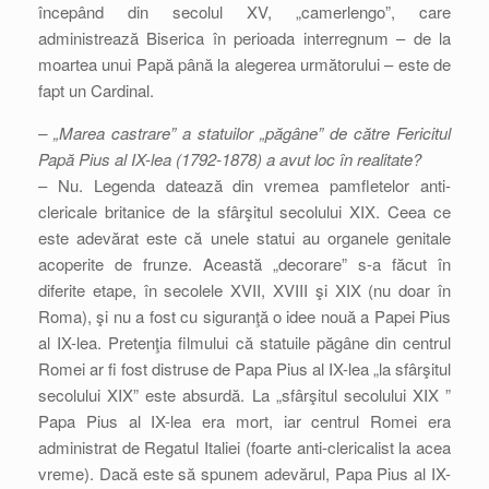
începând din secolul XV, „camerlengo”, care
administrează Biserica în perioada interregnum – de la
moartea unui Papă până la alegerea următorului – este de
fapt un Cardinal.
– „Marea castrare” a statuilor „păgâne” de către Fericitul
Papă Pius al IX-lea (1792-1878) a avut loc în realitate?
– Nu. Legenda datează din vremea pamfletelor anti-
clericale britanice de la sfârşitul secolului XIX. Ceea ce
este adevărat este că unele statui au organele genitale
acoperite de frunze. Această „decorare” s-a făcut în
diferite etape, în secolele XVII, XVIII şi XIX (nu doar în
Roma), şi nu a fost cu siguranţă o idee nouă a Papei Pius
al IX-lea. Pretenţia filmului că statuile păgâne din centrul
Romei ar fi fost distruse de Papa Pius al IX-lea „la sfârşitul
secolului XIX” este absurdă. La „sfârşitul secolului XIX ”
Papa Pius al IX-lea era mort, iar centrul Romei era
administrat de Regatul Italiei (foarte anti-clericalist la acea
vreme). Dacă este să spunem adevărul, Papa Pius al IX-