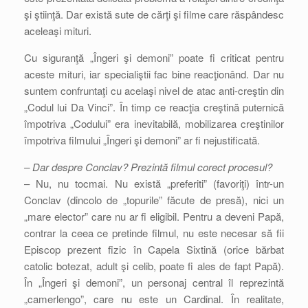
şi ştiinţă. Dar există sute de cărţi şi filme care răspândesc
aceleaşi mituri.
Cu siguranţă „Îngeri şi demoni” poate fi criticat pentru
aceste mituri, iar specialiştii fac bine reacţionând. Dar nu
suntem confruntaţi cu acelaşi nivel de atac anti-creştin din
„Codul lui Da Vinci”. În timp ce reacţia creştină puternică
împotriva „Codului” era inevitabilă, mobilizarea creştinilor
împotriva filmului „Îngeri şi demoni” ar fi nejustificată.
– Dar despre Conclav? Prezintă filmul corect procesul?
– Nu, nu tocmai. Nu există „preferiti” (favoriţi) într-un
Conclav (dincolo de „topurile” făcute de presă), nici un
„mare elector” care nu ar fi eligibil. Pentru a deveni Papă,
contrar la ceea ce pretinde filmul, nu este necesar să fii
Episcop prezent fizic în Capela Sixtină (orice bărbat
catolic botezat, adult şi celib, poate fi ales de fapt Papă).
În „Îngeri şi demoni”, un personaj central îl reprezintă
„camerlengo”, care nu este un Cardinal. În realitate,