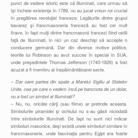
punct de vedere istoric este că Illuminati, care urmau să
îşi încheie existenţa în 1789, nu au jucat vreun rol crucial
în pregătirea revoluţiei franceze. Legăturile dintre grupul
bavarez şi francmasoneria franceză au fost cel mult
firave, în fapt mulţi dintre francmasonii francezi fiind ostili
faţă de Illuminati, în nici un caz deschişi să accepte o
conducere germană. Dar din diverse motive politice,
teoriile lui Robinson au avut succes în special în SUA,
unde preşedintele Thomas Jefferson (1743-1826) a fost
acuzat a fi membru al înspăimântătoarei secte.
– Dar oare partea din spate a Marelui Sigiliu al Statelor
Unite, cea pe care o vedem încă pe bancnota de un dolar,
nu a fost un simbol al Illuminati?
– Nu, nu, oricâte cărţi (sau filme) ar pretinde aceasta.
Simbolurile piramidei şi ochiului nu s-au găsit niciodată
între simbolurile Illuminati. De fapt nu sunt nici măcar
simboluri masonice, deşi există unele simboluri similare în
francmasonerie, unde fascinaţia pentru Egipt era foarte