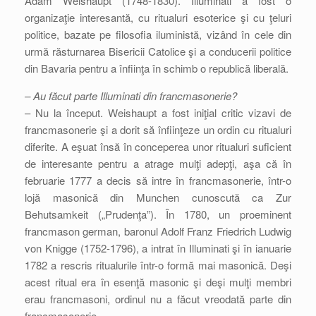
Adam Weishaupt (1748-1830). Illuminati a fost o
organizaţie interesantă, cu ritualuri esoterice şi cu ţeluri
politice, bazate pe filosofia iluministă, vizând în cele din
urmă răsturnarea Bisericii Catolice şi a conducerii politice
din Bavaria pentru a înfiinţa în schimb o republică liberală.
– Au făcut parte Illuminati din francmasonerie?
– Nu la început. Weishaupt a fost iniţial critic vizavi de
francmasonerie şi a dorit să înfiinţeze un ordin cu ritualuri
diferite. A eşuat însă în conceperea unor ritualuri suficient
de interesante pentru a atrage mulţi adepţi, aşa că în
februarie 1777 a decis să intre în francmasonerie, într-o
lojă masonică din Munchen cunoscută ca Zur
Behutsamkeit („Prudenţa”). În 1780, un proeminent
francmason german, baronul Adolf Franz Friedrich Ludwig
von Knigge (1752-1796), a intrat în Illuminati şi în ianuarie
1782 a rescris ritualurile într-o formă mai masonică. Deşi
acest ritual era în esenţă masonic şi deşi mulţi membri
erau francmasoni, ordinul nu a făcut vreodată parte din
francmasonerie.