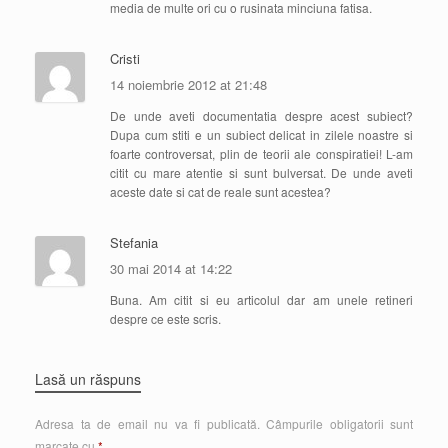
media de multe ori cu o rusinata minciuna fatisa.
Cristi
14 noiembrie 2012 at 21:48
De unde aveti documentatia despre acest subiect?
Dupa cum stiti e un subiect delicat in zilele noastre si
foarte controversat, plin de teorii ale conspiratiei! L-am
citit cu mare atentie si sunt bulversat. De unde aveti
aceste date si cat de reale sunt acestea?
Stefania
30 mai 2014 at 14:22
Buna. Am citit si eu articolul dar am unele retineri
despre ce este scris.
Lasă un răspuns
Adresa ta de email nu va fi publicată.
Câmpurile obligatorii sunt
marcate cu
*