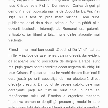
Isus Cristos este Fiul lui Dumnezeu. Cartea „Îngeri şi
demoni” a fost publicată înainte de „Codul lui Da Vinci” şi
iniţial nu a fost de prea mare succes. Doar după
publicarea celei de-a doua prima a fost retipărită şi a
devenit bestseller internaţional. Romanul era puternic
anticatolic, iar filmul a tăiat multe dintre atacurile mai
virulente.
Filmul – mult mai bun decât „Codul lui Da Vinci” luat ca
thriller – include de asemenea câteva greşeli, dar evident
că scăpările privind procedura de alegere a Papei sunt
mai puţin grave pentru credinţă decât negarea divinităţii lui
Isus Cristos. Repetarea miturilor vechi despre Illuminati îi
deranjează pe unii specialişti dar nu afectează direct
credinţa creştină. Din punct de vedere catolic, cele mai
deranjante părţi ale filmului sunt cele în care se
răspândeşte mitul că Biserica a organizat masacre
împotriva oamenilor de ştiinţă, precum şi modul în care
este prezentată delicata problemă a relaţiei dintre credinţă