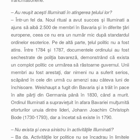
– Au reuşit aceşti Illuminati în atingerea ţelului lor?
– Într-un fel da. Noul ritual a avut succes şi Illuminati a
ajuns să aibă 2.500 de membri în Bavaria şi în diferite ţări
europene, ceea ce nu era un număr mic după standardul
ordinelor esoterice. Pe de altă parte, ţelul politic nu a fost
atins. Între 1784 şi 1787, documentele ordinului au fost
sechestrate de poliţia bavareză, demonstrând că exista
un complot politic ce urmărea să răstoarne guvernul. Unii
membri au fost arestaţi, dar nimeni nu a suferit serios,
scăpând în cele din urmă cu amenzi sau câteva luni de
închisoare. Weishaupt a fugit din Bavaria şi a trăit în pace
în alte părţi din Germania până în 1830, când a murit.
Ordinul Illuminati a supravieţuit în afara Bavariei mulţumită
eforturilor unuia dintre lideri, Johann Joachim Christoph
Bode (1730-1793), dar a încetat să existe în 1790.
– Nu exista şi ceva sinistru în activităţile Illuminati?
– Ba da. Activităţile lor politice nu se încadrau în limitele