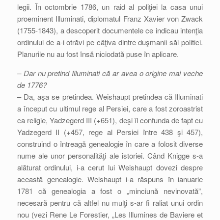
legii. În octombrie 1786, un raid al poliţiei la casa unui
proeminent Illuminati, diplomatul Franz Xavier von Zwack
(1755-1843), a descoperit documentele ce indicau intenţia
ordinului de a-i otrăvi pe câţiva dintre duşmanii săi politici.
Planurile nu au fost însă niciodată puse în aplicare.
– Dar nu pretind Illuminati că ar avea o origine mai veche
de 1776?
– Da, aşa se pretindea. Weishaupt pretindea că Illuminati
a început cu ultimul rege al Persiei, care a fost zoroastrist
ca religie, Yadzegerd III (+651), deşi îl confunda de fapt cu
Yadzegerd II (+457, rege al Persiei între 438 şi 457),
construind o întreagă genealogie în care a folosit diverse
nume ale unor personalităţi ale istoriei. Când Knigge s-a
alăturat ordinului, i-a cerut lui Weishaupt dovezi despre
această genealogie. Weishaupt i-a răspuns în ianuarie
1781 că genealogia a fost o „minciună nevinovată”,
necesară pentru că altfel nu mulţi s-ar fi raliat unui ordin
nou (vezi Rene Le Forestier, „Les Illumines de Baviere et