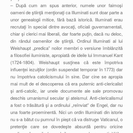
– După cum am spus anterior, numele unor faimoşi
oameni de ştiinţă menţionaţi ca Illuminati sunt doar parte a
unor genealogii mitice, fără bază istorică. Illuminati erau
recrutaţi în special dintre avocaţi, oficiali guvernamentali,
chiar şi clerici mai liberali, dar foarte puţin, dacă nu deloc,
din rândul oamenilor de ştiinţă. Ordinul Illuminati al lui
Weishaupt „predica” noilor membri o versiune îmblânzită
a filosofiei iluministe, apropiată de ideile lui Immanuel Kant
(1724-1804). Weishaupt susţinea că este împotriva
influenţei iezuiţilor (ordin suspendat temporar în 1773) dar
nu împotriva catolicismului în sine. Dar cine se apropia
mai mult de el descoperea că era puternic anti-clericalist
şi anti-catolic, iar unele documente ale sale promovau
deschis umanismul secular şi ateismul. Anti-clericalismul
a fost o trăsătură şi a ordinului „reînviat” de Engel, dar nu
una foarte proeminentă. Nici un ordin Illuminati din istorie
nu s-a bătut cu pumnul în piept că va distruge Vaticanul, o
pretenţie care se dovedeşte absurdă pentru oricine