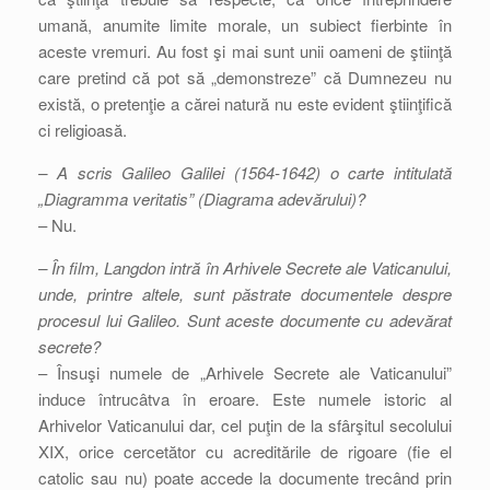
umană, anumite limite morale, un subiect fierbinte în
aceste vremuri. Au fost şi mai sunt unii oameni de ştiinţă
care pretind că pot să „demonstreze” că Dumnezeu nu
există, o pretenţie a cărei natură nu este evident ştiinţifică
ci religioasă.
– A scris Galileo Galilei (1564-1642) o carte intitulată
„Diagramma veritatis” (Diagrama adevărului)?
– Nu.
– În film, Langdon intră în Arhivele Secrete ale Vaticanului,
unde, printre altele, sunt păstrate documentele despre
procesul lui Galileo. Sunt aceste documente cu adevărat
secrete?
– Însuşi numele de „Arhivele Secrete ale Vaticanului”
induce întrucâtva în eroare. Este numele istoric al
Arhivelor Vaticanului dar, cel puţin de la sfârşitul secolului
XIX, orice cercetător cu acreditările de rigoare (fie el
catolic sau nu) poate accede la documente trecând prin