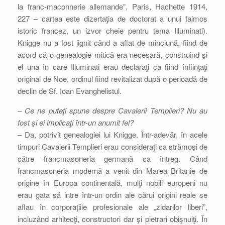
la franc-maconnerie allemande”, Paris, Hachette 1914,
227 – cartea este dizertaţia de doctorat a unui faimos
istoric francez, un izvor cheie pentru tema Illuminati).
Knigge nu a fost jignit când a aflat de minciună, fiind de
acord că o genealogie mitică era necesară, construind şi
el una în care Illuminati erau declaraţi ca fiind înfiinţaţi
original de Noe, ordinul fiind revitalizat după o perioadă de
declin de Sf. Ioan Evanghelistul.
– Ce ne puteţi spune despre Cavalerii Templieri? Nu au
fost şi ei implicaţi într-un anumit fel?
– Da, potrivit genealogiei lui Knigge. Într-adevăr, în acele
timpuri Cavalerii Templieri erau consideraţi ca strămoşi de
către francmasoneria germană ca întreg. Când
francmasoneria modernă a venit din Marea Britanie de
origine în Europa continentală, mulţi nobili europeni nu
erau gata să intre într-un ordin ale cărui origini reale se
aflau în corporaţiile profesionale ale „zidarilor liberi”,
incluzând arhitecţi, constructori dar şi pietrari obişnuiţi. În