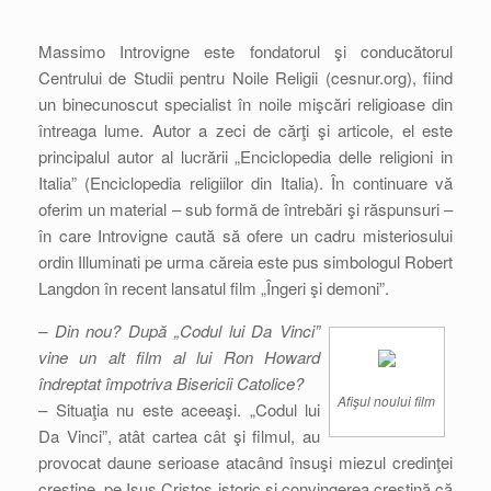
Massimo Introvigne este fondatorul şi conducătorul
Centrului de Studii pentru Noile Religii (cesnur.org), fiind
un binecunoscut specialist în noile mişcări religioase din
întreaga lume. Autor a zeci de cărţi şi articole, el este
principalul autor al lucrării „Enciclopedia delle religioni in
Italia” (Enciclopedia religiilor din Italia). În continuare vă
oferim un material – sub formă de întrebări şi răspunsuri –
în care Introvigne caută să ofere un cadru misteriosului
ordin Illuminati pe urma căreia este pus simbologul Robert
Langdon în recent lansatul film „Îngeri şi demoni”.
– Din nou? După „Codul lui Da Vinci”
vine un alt film al lui Ron Howard
îndreptat împotriva Bisericii Catolice?
Afişul noului film
– Situaţia nu este aceeaşi. „Codul lui
Da Vinci”, atât cartea cât şi filmul, au
provocat daune serioase atacând însuşi miezul credinţei
creştine, pe Isus Cristos istoric şi convingerea creştină că