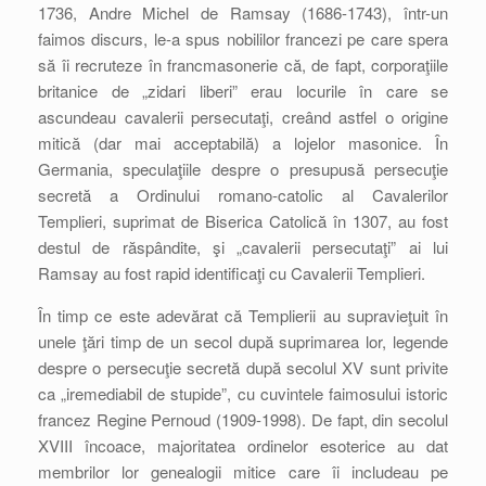
1736, Andre Michel de Ramsay (1686-1743), într-un
faimos discurs, le-a spus nobililor francezi pe care spera
să îi recruteze în francmasonerie că, de fapt, corporaţiile
britanice de „zidari liberi” erau locurile în care se
ascundeau cavalerii persecutaţi, creând astfel o origine
mitică (dar mai acceptabilă) a lojelor masonice. În
Germania, speculaţiile despre o presupusă persecuţie
secretă a Ordinului romano-catolic al Cavalerilor
Templieri, suprimat de Biserica Catolică în 1307, au fost
destul de răspândite, şi „cavalerii persecutaţi” ai lui
Ramsay au fost rapid identificaţi cu Cavalerii Templieri.
În timp ce este adevărat că Templierii au supravieţuit în
unele ţări timp de un secol după suprimarea lor, legende
despre o persecuţie secretă după secolul XV sunt privite
ca „iremediabil de stupide”, cu cuvintele faimosului istoric
francez Regine Pernoud (1909-1998). De fapt, din secolul
XVIII încoace, majoritatea ordinelor esoterice au dat
membrilor lor genealogii mitice care îi includeau pe