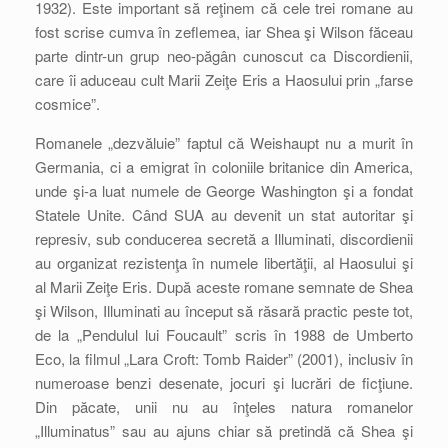
1932). Este important să reţinem că cele trei romane au
fost scrise cumva în zeflemea, iar Shea şi Wilson făceau
parte dintr-un grup neo-păgân cunoscut ca Discordienii,
care îi aduceau cult Marii Zeiţe Eris a Haosului prin „farse
cosmice”.
Romanele „dezvăluie” faptul că Weishaupt nu a murit în
Germania, ci a emigrat în coloniile britanice din America,
unde şi-a luat numele de George Washington şi a fondat
Statele Unite. Când SUA au devenit un stat autoritar şi
represiv, sub conducerea secretă a Illuminati, discordienii
au organizat rezistenţa în numele libertăţii, al Haosului şi
al Marii Zeiţe Eris. După aceste romane semnate de Shea
şi Wilson, Illuminati au început să răsară practic peste tot,
de la „Pendulul lui Foucault” scris în 1988 de Umberto
Eco, la filmul „Lara Croft: Tomb Raider” (2001), inclusiv în
numeroase benzi desenate, jocuri şi lucrări de ficţiune.
Din păcate, unii nu au înţeles natura romanelor
„Illuminatus” sau au ajuns chiar să pretindă că Shea şi