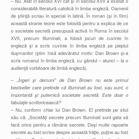
– Nu. Atât în secolul XVI cât şi în secolul XVII a existat o
considerabilă literatură catolică în limba engleză. Oamenii
de ştiinţă scriau în special în latină. În roman (şi în film)
această stranie teorie este folosită pentru a explica de ce
o societate secretă presupusă activă în Roma în secolul
XVII, precum Illuminati, a folosit jocuri de cuvinte în
engleză şi a scris cuvinte în limba engleză pe pieptul
duşmanilor (ştim însă adevăratul motiv: Dan Brown şi-a
scris romanul în limba engleză, cu gândul – atunci – la o
audienţă vorbitoare de limbă engleză).
–
„Îngeri şi demoni” de Dan Brown nu este primul
bestseller care pretinde că Illuminati au fost, sau sunt, o
importantă şi puternică societate secretă. Este doar o
fabulaţie scriitoricească?
– Nu, conform chiar lui Dan Brown. El pretinde pe situl
său că: „Societăţi secrete precum Illuminati sunt gata să
facă orice pentru a rămâne secrete. Deşi multe rapoarte
secrete au fost scrise despre această frăţie, puţine au fost