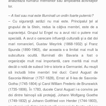
analizează numărul membrilor sau amploarea activităţilor
lor.
– A fost sau mai este Illuminati un ordin foarte puternic?
– Cu siguranţă astăzi nu mai este. Principalul ţel al
grupului de la Stein, redus la câţiva membri, este de a
supravieţui. Grupul lui Engel nu a avut nici o putere mai
specială. A avut o oarecare influenţă culturală şi a dat doi
mari romancieri, Gustav Meyrink (1868-1932) şi Franz
Spunda (1890-1963), dar aceasta s-a limitat mai mult la
subcultura ocultă. Illuminati din Bavaria a fost o
organizaţie mult mai importantă, care merită mai mult
decât o notă de subsol într-o istorie a Germaniei. Au reuşit
să includă între membri trei duci: Carol August de
Saxonia-Weimar (1757-1828), Ernst al II-lea de Saxonia-
Gotha (1745-1804) şi Carol William Frederic de Brunswick
(1735-1806). În 1783, ducele Carol August i-a convins pe
doi dintre faimoşii săi protejaţi, Johann Wolfgang Goethe
(1749-1832) şi Johann Gottfried von Herder (1744-1803),