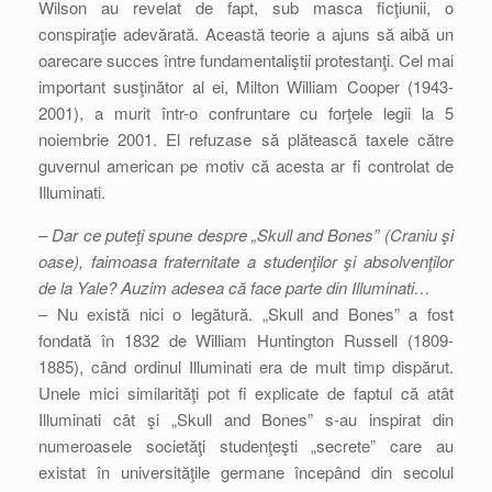
Wilson au revelat de fapt, sub masca ficţiunii, o
conspiraţie adevărată. Această teorie a ajuns să aibă un
oarecare succes între fundamentaliştii protestanţi. Cel mai
important susţinător al ei, Milton William Cooper (1943-
2001), a murit într-o confruntare cu forţele legii la 5
noiembrie 2001. El refuzase să plătească taxele către
guvernul american pe motiv că acesta ar fi controlat de
Illuminati.
– Dar ce puteţi spune despre „Skull and Bones” (Craniu şi
oase), faimoasa fraternitate a studenţilor şi absolvenţilor
de la Yale? Auzim adesea că face parte din Illuminati…
– Nu există nici o legătură. „Skull and Bones” a fost
fondată în 1832 de William Huntington Russell (1809-
1885), când ordinul Illuminati era de mult timp dispărut.
Unele mici similarităţi pot fi explicate de faptul că atât
Illuminati cât şi „Skull and Bones” s-au inspirat din
numeroasele societăţi studenţeşti „secrete” care au
existat în universităţile germane începând din secolul