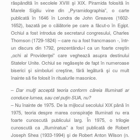
răspândită în secolele XVIII şi XIX. Piramida folosită în
Marele Sigiliu vine din „Pyramidographia”, o carte
publicată în 1646 în Londra de John Greaves (1602-
1652), bazată pe o călătorie pe care a făcut-o în Egipt.
Ochiul a fost introdus de secretarul congresului, Charles
Thomson (1729-1824) – care nu a fost francmason -, într-
un discurs din 1792, prezentându-l ca un foarte creştin
„ochi al Providenţei” care veghează asupra destinului
Statelor Unite. Ochiul se regăseşte de fapt în numeroase
biserici şi simboluri creştine, fără legătură şi cu mult
înainte să fie folosit în ritualurile masonice.
– Dar mulţi acceptă teoria conform căreia Illuminati ar
conduce lumea, sau cel puţin SUA, nu?
– Nu înainte de 1975. De la mijlocul secolului XIX până în
1975, teoria despre marea conspiraţie Illuminati nu era
foarte cunoscută publicului larg. În 1975, o trilogie
cunoscută ca „Illuminatus” a fost publicată de Robert
Joseph Shea (1933-1994) şi de Robert Anton Wilson (n.