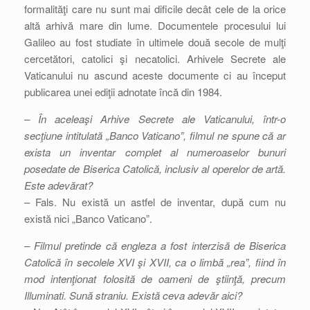
formalităţi care nu sunt mai dificile decât cele de la orice
altă arhivă mare din lume. Documentele procesului lui
Galileo au fost studiate în ultimele două secole de mulţi
cercetători, catolici şi necatolici. Arhivele Secrete ale
Vaticanului nu ascund aceste documente ci au început
publicarea unei ediţii adnotate încă din 1984.
– În aceleaşi Arhive Secrete ale Vaticanului, într-o
secţiune intitulată „Banco Vaticano”, filmul ne spune că ar
exista un inventar complet al numeroaselor bunuri
posedate de Biserica Catolică, inclusiv al operelor de artă.
Este adevărat?
– Fals. Nu există un astfel de inventar, după cum nu
există nici „Banco Vaticano”.
– Filmul pretinde că engleza a fost interzisă de Biserica
Catolică în secolele XVI şi XVII, ca o limbă „rea”, fiind în
mod intenţionat folosită de oameni de ştiinţă, precum
Illuminati. Sună straniu. Există ceva adevăr aici?