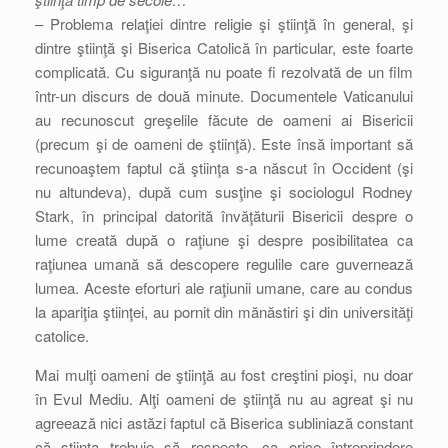
– Problema relaţiei dintre religie şi ştiinţă în general, şi
dintre ştiinţă şi Biserica Catolică în particular, este foarte
complicată. Cu siguranţă nu poate fi rezolvată de un film
într-un discurs de două minute. Documentele Vaticanului
au recunoscut greşelile făcute de oameni ai Bisericii
(precum şi de oameni de ştiinţă). Este însă important să
recunoaştem faptul că ştiinţa s-a născut în Occident (şi
nu altundeva), după cum susţine şi sociologul Rodney
Stark, în principal datorită învăţăturii Bisericii despre o
lume creată după o raţiune şi despre posibilitatea ca
raţiunea umană să descopere regulile care guvernează
lumea. Aceste eforturi ale raţiunii umane, care au condus
la apariţia ştiinţei, au pornit din mănăstiri şi din universităţi
catolice.
Mai mulţi oameni de ştiinţă au fost creştini pioşi, nu doar
în Evul Mediu. Alţi oameni de ştiinţă nu au agreat şi nu
agreează nici astăzi faptul că Biserica subliniază constant
că ştiinţa trebuie să respecte, ca orice întreprindere