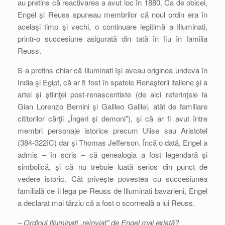
au pretins că reactivarea a avut loc în 1880. Ca de obicei,
Engel şi Reuss spuneau membrilor că noul ordin era în
acelaşi timp şi vechi, o continuare legitimă a Illuminati,
printr-o succesiune asigurată din tată în fiu în familia
Reuss.
S-a pretins chiar că Illuminati îşi aveau originea undeva în
India şi Egipt, că ar fi fost în spatele Renaşterii italiene şi a
artei şi ştiinţei post-renascentiste (de aici referinţele la
Gian Lorenzo Bernini şi Galileo Galilei, atât de familiare
cititorilor cărţii „Îngeri şi demoni”), şi că ar fi avut între
membri personaje istorice precum Ulise sau Aristotel
(384-322îC) dar şi Thomas Jefferson. Încă o dată, Engel a
admis – în scris – că genealogia a fost legendară şi
simbolică, şi că nu trebuie luată serios din punct de
vedere istoric. Cât priveşte povestea cu succesiunea
familială ce îl lega pe Reuss de Illuminati bavarieni, Engel
a declarat mai târziu că a fost o scorneală a lui Reuss.
– Ordinul Illuminati „reînviat” de Engel mai există?