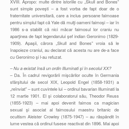
XVIII. Apropo: multe dintre istoriile cu „Skull and Bones”
sunt simple poveşti – a fost vorba de fapt doar de o
fraternitate universitară, care a inclus persoane faimoase
pentru simplul fapt că Yale dă mulţi oameni faimoşi – iar în
1986 s-a stabilit că nici măcar faimosul lor craniu nu
aparţinea de fapt legendarului şef indian Geronimo (1829-
1909). Apaşii, cărora „Skull and Bones” vroia să le
înapoieze craniul, au declarat că acesta nu are de-a face
cu Geronimo şi l-au refuzat.
– Nu a existat însă un ordin Illuminati şi în secolul XX?
– Da. În cadrul revigorării mişcărilor oculte în Germania
sfârşitului de secol XIX, Leopold Engel (1858-1931) a
„reînviat” – sunt cuvintele lui – ordinul bavarian Illuminati la
12 martie 1901. El şi colaboratorul său, Theodor Reuss
(1855-1923) – mai apoi devenit faimos ca magician
sexual şi asociat al faimosului maestru britanic de
ocultism Aleister Crowley (1875-1947) – au răspândit în
lume vestea că ordinul fusese reactivat din 1896. Mai apoi