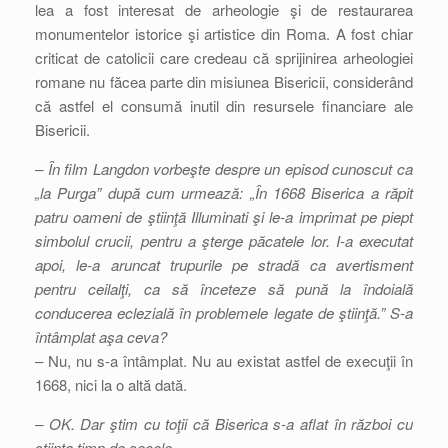
lea a fost interesat de arheologie şi de restaurarea
monumentelor istorice şi artistice din Roma. A fost chiar
criticat de catolicii care credeau că sprijinirea arheologiei
romane nu făcea parte din misiunea Bisericii, considerând
că astfel el consumă inutil din resursele financiare ale
Bisericii.
– În film Langdon vorbeşte despre un episod cunoscut ca
„la Purga” după cum urmează: „În 1668 Biserica a răpit
patru oameni de ştiinţă Illuminati şi le-a imprimat pe piept
simbolul crucii, pentru a şterge păcatele lor. I-a executat
apoi, le-a aruncat trupurile pe stradă ca avertisment
pentru ceilalţi, ca să înceteze să pună la îndoială
conducerea eclezială în problemele legate de ştiinţă.” S-a
întâmplat aşa ceva?
– Nu, nu s-a întâmplat. Nu au existat astfel de execuţii în
1668, nici la o altă dată.
– OK. Dar ştim cu toţii că Biserica s-a aflat în război cu
ştiinţa timp de secole…