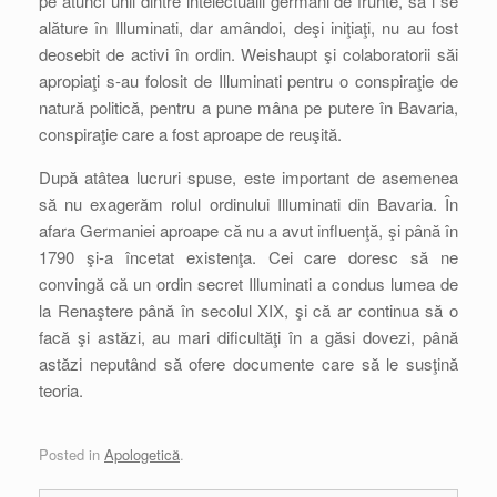
pe atunci unii dintre intelectualii germani de frunte, să i se
alăture în Illuminati, dar amândoi, deşi iniţiaţi, nu au fost
deosebit de activi în ordin. Weishaupt şi colaboratorii săi
apropiaţi s-au folosit de Illuminati pentru o conspiraţie de
natură politică, pentru a pune mâna pe putere în Bavaria,
conspiraţie care a fost aproape de reuşită.
După atâtea lucruri spuse, este important de asemenea
să nu exagerăm rolul ordinului Illuminati din Bavaria. În
afara Germaniei aproape că nu a avut influenţă, şi până în
1790 şi-a încetat existenţa. Cei care doresc să ne
convingă că un ordin secret Illuminati a condus lumea de
la Renaştere până în secolul XIX, şi că ar continua să o
facă şi astăzi, au mari dificultăţi în a găsi dovezi, până
astăzi neputând să ofere documente care să le susţină
teoria.
Posted in
Apologetică
.