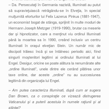
– Da. Persecutaţi în Germania nazistă, Illuminati au putut
să supravieţuiască retrăgându-se în Elveţia, în special
mulţumită eforturilor lui Felix Lazerus Pinkus (1881-1947),
un economist bogat de stânga, sprijinit în multe moduri de
Hermann Joseph Metzger (1919-1990), brutar ca meserie
dar şi hipnotizator, care a menţinut viu ordinul Illuminati
până la moartea sa în 1990, creând inclusiv un centru
Illuminati în oraşul elveţian Stein. Un număr mic de
discipoli trăiesc încă şi se întâlnesc periodic aici, fiind
singurii moştenitori legitimi ai ordinului Illuminati al lui
Engel. Desigur, oricine se poate alătura la nenumărate alte
„ordine Illuminati”, unele dintre ele cerând plătirea unor
taxe online, dar aceste „ordine” nu au succesiunea
legitimă din organizaţia lui Engel.
– Am putea caracteriza Illuminati, după cum ar sugera
Dan Brown, ca o conspiraţie ce vizează distrugerea
Vaticanului şi a puterii acestuia în numele raţiunii şi al
ştiinţei?