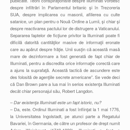
publicate. Teorii conspiraţioniste despre Illuminati vorbesc
despre infiltrări în Parlamentul britanic şi în Trezoreria
SUA, despre implicarea cu masonii, afilierea cu culte
satanice, un plan pentru o Nouă Ordine a Lumii, şi chiar şi
despre reactivarea pactului lor de distrugere a Vaticanului.
Separarea faptelor de ficţiune privitor la Illuminati poate fi
dificilă datorită cantităţilor masive de informaţii eronate
care au apărut despre frăţie. Unii susţin că această masă
mare de dezinformare a fost generată de fapt chiar de
Illuminati, pentru a discredita orice informaţie corectă care
a ajuns la suprafaţă. Această tactică de ascundere este
des folosită de agenţiile secrete americane”. Se vede deci
că Dan Brown pare a lua mai în serios existenţa Illuminati
decât chiar personajul său, Robert Langdon.
– Dar existenţa Illuminati este un fapt istoric, nu?
– Da, este. Ordinul Illuminati a fost înfiinţat la 1 mai 1776,
la Universitatea Ingolstadt, pe atunci parte a Regatului
Bavariei, în Germania, de către un profesor de drept numit