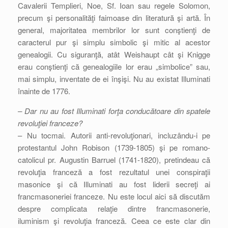
Cavalerii Templieri, Noe, Sf. Ioan sau regele Solomon,
precum şi personalităţi faimoase din literatură şi artă. În
general, majoritatea membrilor lor sunt conştienţi de
caracterul pur şi simplu simbolic şi mitic al acestor
genealogii. Cu siguranţă, atât Weishaupt cât şi Knigge
erau conştienţi că genealogiile lor erau „simbolice” sau,
mai simplu, inventate de ei înşişi. Nu au existat Illuminati
înainte de 1776.
– Dar nu au fost Illuminati forţa conducătoare din spatele
revoluţiei franceze?
– Nu tocmai. Autorii anti-revoluţionari, incluzându-i pe
protestantul John Robison (1739-1805) şi pe romano-
catolicul pr. Augustin Barruel (1741-1820), pretindeau că
revoluţia franceză a fost rezultatul unei conspiraţii
masonice şi că Illuminati au fost liderii secreţi ai
francmasoneriei franceze. Nu este locul aici să discutăm
despre complicata relaţie dintre francmasonerie,
iluminism şi revoluţia franceză. Ceea ce este clar din