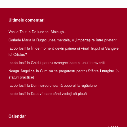
Ultimele comentarii
Vasile Taut
la
De luna ta, Măicuţă…
Corlade Maria
la
Rugăciunea mentală, o „împărtăşire între prieteni”
Iacob Iosif
la
În ce moment devin pâinea și vinul Trupul și Sângele
lui Cristos?
Iacob Iosif
la
Ghidul pentru evanghelizare al unui introvertit
Neagu Angelica
la
Cum să te pregătești pentru Sfânta Liturghie (5
sfaturi practice)
Iacob Iosif
la
Dumnezeu cheamă poporul la rugăciune
Iacob Iosif
la
Data viitoare când vedeți că plouă
Calendar