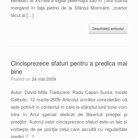
Benedict al XVI-lea a sigilat pelerinajul său în Ţara Sfântă
mergând în faţa pietrei de la Sfântul Mormânt, „martor
tăcut al […]
Deschideți articolul
Cincisprezece sfaturi pentru a predica mai
bine
Posted on
24 mai 2009
Autor: David Mills Traducere: Radu Capan Sursa: Inside
Catholic, 12 martie 2009 Articolul următor considerăm că
este potrivit în contextul în care la sfârşitul lunii iunie vom
intra în Anul special dedicat de Biserică preoţiei şi
preoţilor. Autorul celor cincisprezece sfaturi este un laic şi
vorbeşte de pe poziţia celui care ascultă cu regularitate
predici. […]