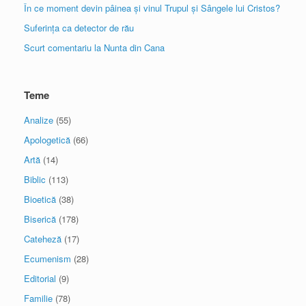
În ce moment devin pâinea și vinul Trupul și Sângele lui Cristos?
Suferința ca detector de rău
Scurt comentariu la Nunta din Cana
Teme
Analize
(55)
Apologetică
(66)
Artă
(14)
Biblic
(113)
Bioetică
(38)
Biserică
(178)
Cateheză
(17)
Ecumenism
(28)
Editorial
(9)
Familie
(78)