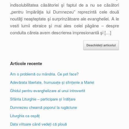
indisolubilitatea căsătoriei şi faptul de a nu se căsători
„pentru împărăţia lui Dumnezeu” reprezintă cele două
noutăţi neaşteptate şi surprinzătoare ale evangheliei. A le
vesti lumii ebraice şi mai ales celei păgâne – despre
conduita căreia avem descrierea impresionantă şi […]
Deschideți articolul
Articole recente
Am o problemă cu mândria. Ce pot face?
Adevărata libertate, frumusețe și sfințenie a Mariei
Ghidul pentru evanghelizare al unui introvertit
Sfânta Liturghie – participare și înălțare
Dumnezeu cheamă poporul la rugăciune
Liturghia ca ospăț
Data viitoare când vedeți că plouă