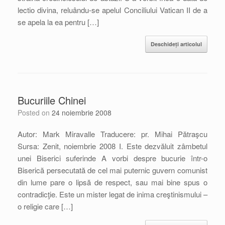
lectio divina, reluându-se apelul Conciliului Vatican II de a
se apela la ea pentru […]
Deschideți articolul
Bucuriile Chinei
Posted on
24 noiembrie 2008
Autor: Mark Miravalle Traducere: pr. Mihai Pătraşcu
Sursa: Zenit, noiembrie 2008 I. Este dezvăluit zâmbetul
unei Biserici suferinde A vorbi despre bucurie într-o
Biserică persecutată de cel mai puternic guvern comunist
din lume pare o lipsă de respect, sau mai bine spus o
contradicţie. Este un mister legat de inima creştinismului –
o religie care […]