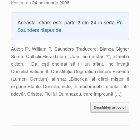
Posted on
24 noiembrie 2008
Această intrare este parte 2 din 24 în seria
Pr.
Saunders răspunde
Autor: Fr. William P. Saunders Traducere: Bianca Cigher
Sursa: CatholicHerald.com „Cum, eu un sfânt?”, întreabă
cititorul. „Da, eşti chemat să fii un sfânt,” ne învaţă
Conciliul Vatican II. Constituţia Dogmatică despre Biserică
(Lumen Gentium) afirma: „Biserica, al cărei mister îl
expune Sfântul Conciliu, este, în mod imuabil, sfântă. Într-
adevăr, Cristos, Fiul lui Dumnezeu, care împreună […]
Deschideți articolul