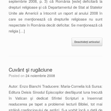
septembrie 2008, p. 3) că România [este] deficitară la
drepturi religioase şi că Departamentul de Stat al Statelor
Unite ale Americii a întocmit un raport al anului 2008 în
care se menţionează că drepturile religioase nu sunt
respectate în România decât deficitar. Se menţionează că
religia […]
Deschideți articolul
Cuvânt şi rugăciune
Posted on
24 noiembrie 2008
Autor: Enzo Bianchi Traducere: Maria-Cornelia Ică Sursa:
Editura Deisis Sinodul Episcopilor desfăşurat luna trecută
în Vatican şi dedicat Sfintei Scripturi a însemnat
readucerea pe tapet a problemei lecturii Bibliei, tot mai
străină credinciosului de astăzi. S-a vorbit încă o dată de