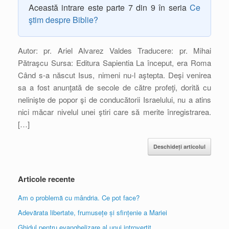
Această intrare este parte 7 din 9 în seria
Ce
ştim despre Biblie?
Autor: pr. Ariel Alvarez Valdes Traducere: pr. Mihai
Pătraşcu Sursa: Editura Sapientia La început, era Roma
Când s-a născut Isus, nimeni nu-l aştepta. Deşi venirea
sa a fost anunţată de secole de către profeţi, dorită cu
nelinişte de popor şi de conducătorii Israelului, nu a atins
nici măcar nivelul unei ştiri care să merite înregistrarea.
[…]
Deschideți articolul
Articole recente
Am o problemă cu mândria. Ce pot face?
Adevărata libertate, frumusețe și sfințenie a Mariei
Ghidul pentru evanghelizare al unui introvertit