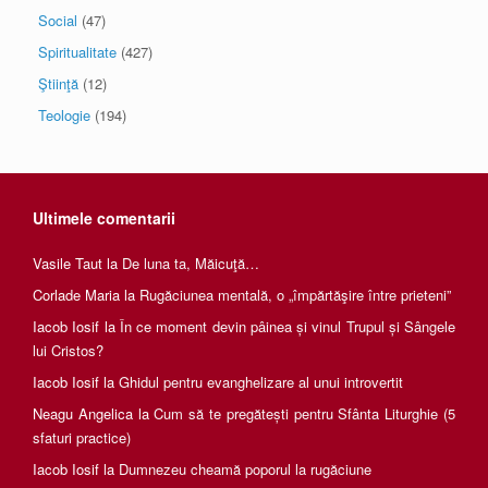
Social
(47)
Spiritualitate
(427)
Ştiinţă
(12)
Teologie
(194)
Ultimele comentarii
Vasile Taut
la
De luna ta, Măicuţă…
Corlade Maria
la
Rugăciunea mentală, o „împărtăşire între prieteni”
Iacob Iosif
la
În ce moment devin pâinea și vinul Trupul și Sângele
lui Cristos?
Iacob Iosif
la
Ghidul pentru evanghelizare al unui introvertit
Neagu Angelica
la
Cum să te pregătești pentru Sfânta Liturghie (5
sfaturi practice)
Iacob Iosif
la
Dumnezeu cheamă poporul la rugăciune