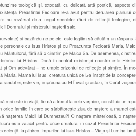
funzime teologică şi, totodată, cu delicată artă poetică, aspecte di
existenţa Preasfintei Fecioare le-a avut pentru derularea planului d
 au revărsat de-a lungul secolelor râuri de reflecţii teologice, d
cii Domnului şi misterului naşterii sale.
urvolate) şi bazându-ne pe ele, este legitim să căutăm un răspuns l
stre personale cu Isus Hristos şi cu Preacurata Fecioară Maria, Maic
u Mântuitorul, fără să o cinstim pe Maica Sa. De asemenea, cinstire
orarea lui Hristos. Dacă în centrul existenţei noastre este Hristos
 şi Om adevărat – ne umple orizontul de reflecţie şi simţire. În mo
ră Maria, Mama lui Isus, creatura unică ce L-a însoţit de la conceper
a rândul ei, este vie, împreună cu El Înviat şi astăzi, în Cerul veşnice
că mai este în viaţă, fie că a trecut la cele veşnice, constituie un repe
 În orice familie în care se sărbătoreşte ziua de naştere a mamei est
ivă naşterea Maicii lui Dumnezeu?! O naştere misterioasă, o naşter
lucru este valabil pentru orice creatură, în cazul Preasfintei Fecioar
xcelenţă, la plinirea timpurilor, lui Isus Hristos – Viaţa şi Lumina lumii