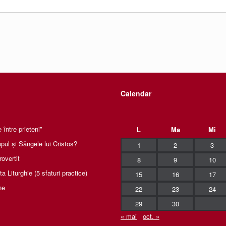
Calendar
între prieteni”
L
Ma
Mi
pul și Sângele lui Cristos?
1
2
3
rovertit
8
9
10
 Liturghie (5 sfaturi practice)
15
16
17
ne
22
23
24
29
30
« mai
oct. »