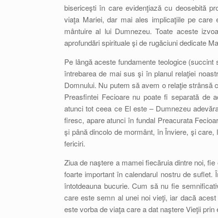
bisericeşti în care evidenţiază cu deosebită pro
viaţa Mariei, dar mai ales implicaţiile pe care 
mântuire al lui Dumnezeu. Toate aceste izvoare
aprofundări spirituale şi de rugăciuni dedicate Mai
Pe lângă aceste fundamente teologice (succint s
întrebarea de mai sus şi în planul relaţiei noa
Domnului. Nu putem să avem o relaţie strânsă c
Preasfintei Fecioare nu poate fi separată de ad
atunci tot ceea ce El este – Dumnezeu adevărat
firesc, apare atunci în fundal Preacurata Fecioa
şi până dincolo de mormânt, în Înviere, şi care, l
fericiri.
Ziua de naştere a mamei fiecăruia dintre noi, fie 
foarte important în calendarul nostru de suflet.
întotdeauna bucurie. Cum să nu fie semnificat
care este semn al unei noi vieţi, iar dacă acest 
este vorba de viaţa care a dat naştere Vieţii prin e