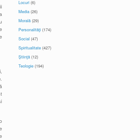
Locuri
(6)
i
Media
(26)
a
Morală
(29)
u
e
Personalităţi
(174)
e
Social
(47)
Spiritualitate
(427)
Ştiinţă
(12)
Teologie
(194)
,
.
ă
t
i
o
e
e