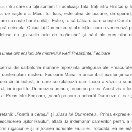
, întru care cu toţii suntem fiii aceluiaşi Tată, fraţi întru Hristos şi fii
ua de naştere a Maicii lui Isus, este plină de bucurie, de speranţ
care se naşte harul unităţii. Este şi o sărbătoare care uneşte Cerul c
adoră neîncetat Chipul lui Dumnezeu şi al sfinţilor care o venerează p
etesc cu „glasurile cele de rugăciune” şi cânt ale creştinilor d
 unele dimensiuni ale misterului vieţii Preasfintei Fecioare
ernia din sărbătorile mariane reprezintă prefigurări ale Preacuratei
să contemplăm misterul Fecioarei Maria în ansamblul existenţei sale
ea dintâi lectură, în care se relatează cum Iacob a văzut o scar
erul, iar îngerii lui Dumnezeu urcau şi coborau pe ea. Acest vis a fos
mbol al Preasfintei Fecioare, „scară pe care a coborât Dumnezeu”, dar ş
uretană: „
Poartă a cerului
” şi „
Casa lui Dumnezeu
„. Prima expresie 
chiderea uşilor Raiului”, aflată „la îndemâna” oamenilor, pentru a l
prin rugăciunile şi mijlocirea adresate Fiului ei. Totodată, ea ne est