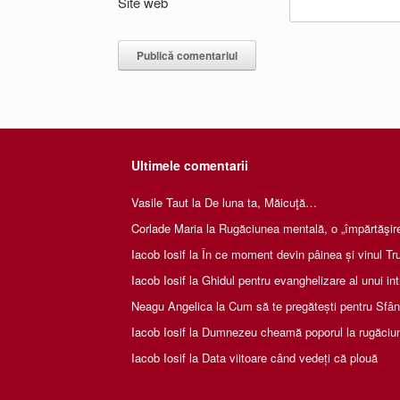
Site web
Ultimele comentarii
Vasile Taut
la
De luna ta, Măicuţă…
Corlade Maria
la
Rugăciunea mentală, o „împărtăşire 
Iacob Iosif
la
În ce moment devin pâinea și vinul Tru
Iacob Iosif
la
Ghidul pentru evanghelizare al unui int
Neagu Angelica
la
Cum să te pregătești pentru Sfânta
Iacob Iosif
la
Dumnezeu cheamă poporul la rugăciu
Iacob Iosif
la
Data viitoare când vedeți că plouă