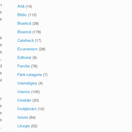
n
Artă
(14)
e
Biblic
(113)
e
Bioetică
(38)
Biserică
(178)
a
Cateheză
(17)
a
Ecumenism
(28)
a
Editorial
(9)
,
d
Familie
(78)
e
Fără categorie
(7)
i
Interreligios
(4)
Interviu
(105)
r
Întrebări
(30)
e
Învăţământ
(10)
e
Istorie
(64)
e
Liturgie
(52)
.