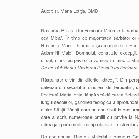
Autor: sr. Maria Letiţia, CMD
Naşterea Preasfintei Fecioare Maria este sărbă
cea Mică”. În timp ce majoritatea sărbătorilor d
Hristos şi Maicii Domnului îşi au originea în Sfin
Adormirii Maicii Domnului, constituie excepţi
direct, nimic cu privire la venirea în lume a Mar
De ce sărbătorim Naşterea Preasfintei Fecioare
Răspunsurile vin din diferite „direcţii”. Din per
datează din secolul al cincilea, din Ierusalim,
Fecioară Maria, chiar lângă scăldătoarea Betezda,
lungul secolelor, gândirea teologică a aprofundat 
dintre Sfinţii Părinţi care au contribuit la cont
care a scris numeroase omilii cu privire la N
întreaga operă omiletică aprofundării misterului vie
De asemenea, Roman Melodul a compus Condacu