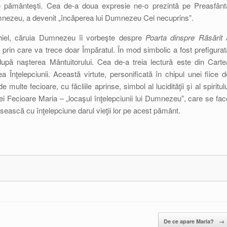
stre pământeşti. Cea de-a doua expresie ne-o prezintă pe Preasfânt
Dumnezeu, a devenit „încăperea lui Dumnezeu Cel necuprins”.
hiel, căruia Dumnezeu îi vorbeşte despre
Poarta dinspre Răsărit 
prin care va trece doar Împăratul. În mod simbolic a fost prefigurat
 după naşterea Mântuitorului. Cea de-a treia lectură este din Carte
ea Înţelepciunii. Această virtute, personificată în chipul unei fiice d
e multe fecioare, cu făcliile aprinse, simbol al lucidităţii şi al spiritulu
ei Fecioare Maria – „locaşul înţelepciunii lui Dumnezeu”, care se fac
sească cu înţelepciune darul vieţii lor pe acest pământ.
De ce apare Maria?
→