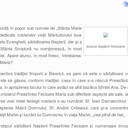
torită în popor sub numele de „Sfânta Marie
edicate misterelor vieţii Mântuitorului Isus
tele Evanghelii, sărbătoarea Naşterii, dar şi a
Icoana Naşterii Fecioarei
i. Sfânta Scriptură nu menţionează, în mod
iei. Apare atunci, în mod firesc, întrebarea:
 Maria?
spectiva tradiţiei timpurii a Bisericii, se pare că este o sărbătoare c
 unde se găsea, conform tradiţiei, casa în care s-a născut Preasfânt
 în apropierea locului în care astăzi se află bazilica Sfintei Ana. De-
misterul Preasfintei Fecioare Maria sub diferitele aspecte ale sale, ia
urarea unei reale teologii mariane s-au numărat: Sf. Ioan Damaschinul 
aşterea Maicii Domnului; Sf. Andrei Criteanul, care şi-a concentra
ţii Mariei şi lucrării lui Dumnezeu în viaţa Mariei, „
cea plină de har
„.
l sărbătorii Naşterii Preasfintei Fecioare şi numeroase imnur