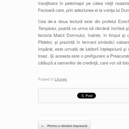
însoţitoare în pelerinajul pe calea vieţii noa
Fecioară care, prin adeziunea ei la voinţa lui 
Cea de-a doua lectură este din profetul Ezec
Templului
, poartă ce urma să rămână închisă şi 
fecioria Maicii Domnului, înainte, în timpul şi
Pildelor, şi prezintă în termeni simbolici valoar
împărat, este urmată de iubitorii înţelepciunii şi d
treaz. Şi aceasta este o prefigurare a Preacurat
călăuză a oamenilor de credinţă, care vor să folo
Posted in
Liturgie
.
Post navigation
←
Pentru a rămâne împreună