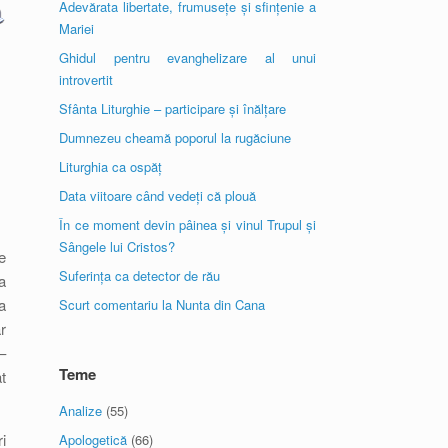
Adevărata libertate, frumusețe și sfințenie a
Mariei
Ghidul pentru evanghelizare al unui
introvertit
Sfânta Liturghie – participare și înălțare
Dumnezeu cheamă poporul la rugăciune
Liturghia ca ospăț
Data viitoare când vedeți că plouă
În ce moment devin pâinea și vinul Trupul și
Sângele lui Cristos?
e
Suferința ca detector de rău
a
a
Scurt comentariu la Nunta din Cana
r
–
Teme
t
Analize
(55)
i
Apologetică
(66)