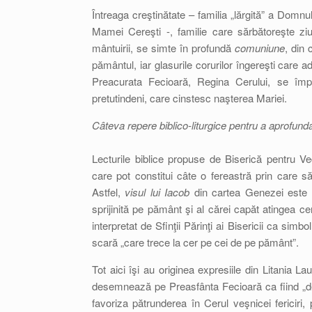
Întreaga creştinătate – familia „lărgită” a Domnului
Mamei Cereşti -, familie care sărbătoreşte zi
mântuirii, se simte în profundă
comuniune
, din 
pământul, iar glasurile corurilor îngereşti care 
Preacurata Fecioară, Regina Cerului, se împl
pretutindeni, care cinstesc naşterea Mariei.
Câteva repere biblico-liturgice pentru a aprofunda
Lecturile biblice propuse de Biserică pentru Vec
care pot constitui câte o fereastră prin care 
Astfel,
visul lui Iacob
din cartea Genezei este c
sprijinită pe pământ şi al cărei capăt atingea c
interpretat de Sfinţii Părinţi ai Bisericii ca si
scară „care trece la cer pe cei de pe pământ”.
Tot aici îşi au originea expresiile din Litania La
desemnează pe Preasfânta Fecioară ca fiind „des
favoriza pătrunderea în Cerul veşnicei fericiri, 