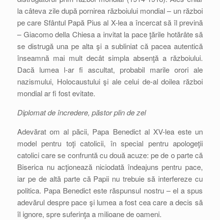
la câteva zile după pornirea războiului mondial – un război
pe care Sfântul Papă Pius al X-lea a încercat să îl prevină
– Giacomo della Chiesa a invitat la pace ţările hotărâte să
se distrugă una pe alta şi a subliniat că pacea autentică
înseamnă mai mult decât simpla absenţă a războiului.
Dacă lumea l-ar fi ascultat, probabil marile orori ale
nazismului, Holocaustului şi ale celui de-al doilea război
mondial ar fi fost evitate.
Diplomat de încredere, păstor plin de zel
Adevărat om al păcii, Papa Benedict al XV-lea este un
model pentru toţi catolicii, în special pentru apologeţii
catolici care se confruntă cu două acuze: pe de o parte că
Biserica nu acţionează niciodată îndeajuns pentru pace,
iar pe de altă parte că Papii nu trebuie să interfereze cu
politica. Papa Benedict este răspunsul nostru – el a spus
adevărul despre pace şi lumea a fost cea care a decis să
îl ignore, spre suferinţa a milioane de oameni.