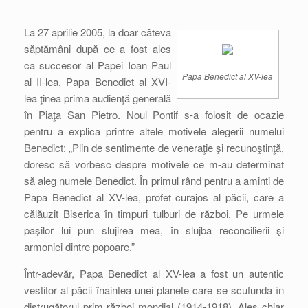
La 27 aprilie 2005, la doar câteva
săptămâni după ce a fost ales
ca succesor al Papei Ioan Paul
Papa Benedict al XV-lea
al II-lea, Papa Benedict al XVI-
lea ţinea prima audienţă generală
în Piaţa San Pietro. Noul Pontif s-a folosit de ocazie
pentru a explica printre altele motivele alegerii numelui
Benedict: „Plin de sentimente de veneraţie şi recunoştinţă,
doresc să vorbesc despre motivele ce m-au determinat
să aleg numele Benedict. În primul rând pentru a aminti de
Papa Benedict al XV-lea, profet curajos al păcii, care a
călăuzit Biserica în timpuri tulburi de război. Pe urmele
paşilor lui pun slujirea mea, în slujba reconcilierii şi
armoniei dintre popoare.”
Într-adevăr, Papa Benedict al XV-lea a fost un autentic
vestitor al păcii înaintea unei planete care se scufunda în
distrugătorul prim război mondial (1914-1918). Ales chiar