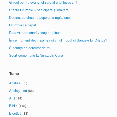
Ghidul pentru evanghelizare al unui introvertit
Sfânta Liturghie – participare și înălțare
Dumnezeu cheamă poporul la rugăciune
Liturghia ca ospăț
Data viitoare când vedeți că plouă
În ce moment devin pâinea și vinul Trupul și Sângele lui Cristos?
Suferința ca detector de rău
Scurt comentariu la Nunta din Cana
Teme
Analize
(55)
Apologetică
(66)
Artă
(14)
Biblic
(113)
Bioetică
(38)