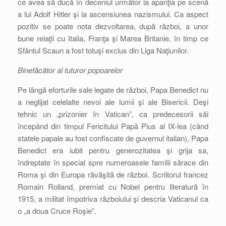
ce avea să ducă în deceniul următor la apariţia pe scenă
a lui Adolf Hitler şi la ascensiunea nazismului. Ca aspect
pozitiv se poate nota dezvoltarea, după război, a unor
bune relaţii cu Italia, Franţa şi Marea Britanie, în timp ce
Sfântul Scaun a fost totuşi exclus din Liga Naţiunilor.
Binefăcător al tuturor popoarelor
Pe lângă eforturile sale legate de război, Papa Benedict nu
a neglijat celelalte nevoi ale lumii şi ale Bisericii. Deşi
tehnic un „prizonier în Vatican”, ca predecesorii săi
începând din timpul Fericitului Papă Pius al IX-lea (când
statele papale au fost confiscate de guvernul italian), Papa
Benedict era iubit pentru generozitatea şi grija sa,
îndreptate în special spre numeroasele familii sărace din
Roma şi din Europa răvăşită de război. Scriitorul francez
Romain Rolland, premiat cu Nobel pentru literatură în
1915, a militat împotriva războiului şi descria Vaticanul ca
o „a doua Cruce Roşie”.