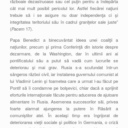
războaie dezastruoase sau cel puţin pentru a îndepărta
cât mai mult posibil pericolul lor. Astfel fiecărei naţiuni
trebuie să i se asigure nu doar independenţa ci şi
integritatea teritoriului său în cadrul graniţelor sale juste”
(
Pacem
17).
Papa Benedict a binecuvântat ideea unei coaliţii a
naţiunilor, precum şi prima Conferinţă din istorie despre
dezarmare, de la Washington, dar în ultimii ani ai
pontificatului său a putut să vadă cum lucrurile se
deteriorau şi mai grav. Rusia s-a scufundat într-un
sângeros război civil, iar instalarea guvernului comunist al
lui Vladimir Lenin şi foametea care a urmat l-au făcut pe
Pontif să îi condamne pe bolşevici, chiar dacă a sprijinit
eforturile internaţionale făcute pentru aducerea de ajutoare
alimentare în Rusia. Asemenea succesorilor săi, privea
foarte alarmat ajungerea la putere în Răsărit a
comuniştilor atei. În acelaşi timp era îngrijorat de
deteriorarea vieţii sociale şi politice în Germania, o criză