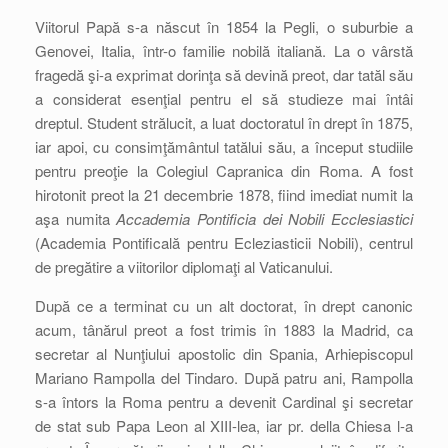
Viitorul Papă s-a născut în 1854 la Pegli, o suburbie a
Genovei, Italia, într-o familie nobilă italiană. La o vârstă
fragedă şi-a exprimat dorinţa să devină preot, dar tatăl său
a considerat esenţial pentru el să studieze mai întâi
dreptul. Student strălucit, a luat doctoratul în drept în 1875,
iar apoi, cu consimţământul tatălui său, a început studiile
pentru preoţie la Colegiul Capranica din Roma. A fost
hirotonit preot la 21 decembrie 1878, fiind imediat numit la
aşa numita
Accademia Pontificia dei Nobili Ecclesiastici
(Academia Pontificală pentru Ecleziasticii Nobili), centrul
de pregătire a viitorilor diplomaţi al Vaticanului.
După ce a terminat cu un alt doctorat, în drept canonic
acum, tânărul preot a fost trimis în 1883 la Madrid, ca
secretar al Nunţiului apostolic din Spania, Arhiepiscopul
Mariano Rampolla del Tindaro. După patru ani, Rampolla
s-a întors la Roma pentru a devenit Cardinal şi secretar
de stat sub Papa Leon al XIII-lea, iar pr. della Chiesa l-a