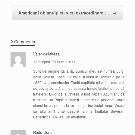
Americani obişnuiţi cu vieţi extraordinare:…
→
2 Comments
Valer dellakeza
17 august 2009 at 10:11
Sunt de origine italiană. Bunicul meu se numea Luigi
della Chiesa, născut în Italia şi venit în Romania pe la
1880 ca şi constructor. Toată copilăria mi-a fost marcată
de poveştile tatălui meu cum ca fratele tatălui lui, adică
fratele lui Luigi della Chiesa, a fost Papă!!! Acum aflu că
a existat un Papă cu acest nume într-o perioadă care
cioncide cu perioada existenţei bunicului meu. Vreau
să aflu amănunte despre familia Înaltului Suveran
Banedict al XV-lea. Cu mulţumiri.
Radu Dunu