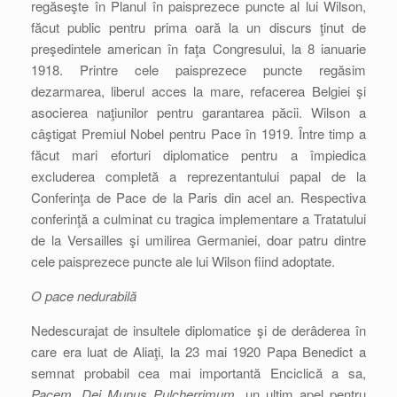
regăseşte în Planul în paisprezece puncte al lui Wilson,
făcut public pentru prima oară la un discurs ţinut de
preşedintele american în faţa Congresului, la 8 ianuarie
1918. Printre cele paisprezece puncte regăsim
dezarmarea, liberul acces la mare, refacerea Belgiei şi
asocierea naţiunilor pentru garantarea păcii. Wilson a
câştigat Premiul Nobel pentru Pace în 1919. Între timp a
făcut mari eforturi diplomatice pentru a împiedica
excluderea completă a reprezentantului papal de la
Conferinţa de Pace de la Paris din acel an. Respectiva
conferinţă a culminat cu tragica implementare a Tratatului
de la Versailles şi umilirea Germaniei, doar patru dintre
cele paisprezece puncte ale lui Wilson fiind adoptate.
O pace nedurabilă
Nedescurajat de insultele diplomatice şi de derâderea în
care era luat de Aliaţi, la 23 mai 1920 Papa Benedict a
semnat probabil cea mai importantă Enciclică a sa,
Pacem, Dei Munus Pulcherrimum
, un ultim apel pentru