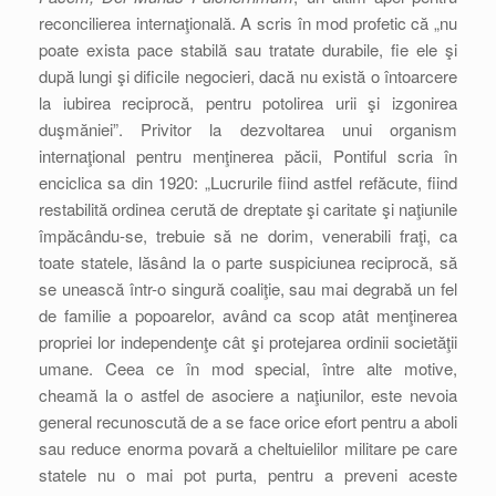
reconcilierea internaţională. A scris în mod profetic că „nu
poate exista pace stabilă sau tratate durabile, fie ele şi
după lungi şi dificile negocieri, dacă nu există o întoarcere
la iubirea reciprocă, pentru potolirea urii şi izgonirea
duşmăniei”. Privitor la dezvoltarea unui organism
internaţional pentru menţinerea păcii, Pontiful scria în
enciclica sa din 1920: „Lucrurile fiind astfel refăcute, fiind
restabilită ordinea cerută de dreptate şi caritate şi naţiunile
împăcându-se, trebuie să ne dorim, venerabili fraţi, ca
toate statele, lăsând la o parte suspiciunea reciprocă, să
se unească într-o singură coaliţie, sau mai degrabă un fel
de familie a popoarelor, având ca scop atât menţinerea
propriei lor independenţe cât şi protejarea ordinii societăţii
umane. Ceea ce în mod special, între alte motive,
cheamă la o astfel de asociere a naţiunilor, este nevoia
general recunoscută de a se face orice efort pentru a aboli
sau reduce enorma povară a cheltuielilor militare pe care
statele nu o mai pot purta, pentru a preveni aceste