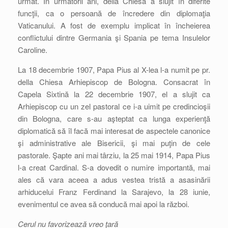
urmat. În următorii ani, della Chiesa a slujit în diferite
funcţii, ca o persoană de încredere din diplomaţia
Vaticanului. A fost de exemplu implicat în încheierea
conflictului dintre Germania şi Spania pe tema Insulelor
Caroline.
La 18 decembrie 1907, Papa Pius al X-lea l-a numit pe pr.
della Chiesa Arhiepiscop de Bologna. Consacrat în
Capela Sixtină la 22 decembrie 1907, el a slujit ca
Arhiepiscop cu un zel pastoral ce i-a uimit pe credincioşii
din Bologna, care s-au aşteptat ca lunga experienţă
diplomatică să îl facă mai interesat de aspectele canonice
şi administrative ale Bisericii, şi mai puţin de cele
pastorale. Şapte ani mai târziu, la 25 mai 1914, Papa Pius
l-a creat Cardinal. S-a dovedit o numire importantă, mai
ales că vara aceea a adus vestea tristă a asasinării
arhiducelui Franz Ferdinand la Sarajevo, la 28 iunie,
evenimentul ce avea să conducă mai apoi la război.
Cerul nu favorizează vreo ţară