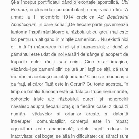
Şi-a început pontificatul dând o exortaţie apostolică,
Ubi
Primum
, implorându-i pe combatanţi să îşi vină în fire. A
urmat la 1 noiembrie 1914 enciclica
Ad Beatissimi
Apostolorum
în care scria: „De fiecare parte guvernează
fantoma înspăimântătoare a războiului: cu greu mai este
loc pentru un alt gând în minţile oamenilor… Nu există nici
o limită în măsurarea ruinei şi a masacrului; zi după zi
pământul este udat de noi vărsări de sânge şi acoperit de
trupurile celor răniţi sau ucişi. Cine şi-ar imagina,
văzându-i pe oameni plini de ură unii faţă de alţii, că sunt
membri ai aceleiaşi societăţi umane? Cine i-ar recunoaşte
ca fraţi, al căror Tată este în Ceruri? Cu toate acestea, în
timp ce bătălia furioasă este purtată cu trupe nenumărate,
cohortele triste ale războiului, durerii şi nenorocirii
năvălesc asupra fiecărui oraş şi a fiecărei case; zi după zi
numărul văduvelor şi orfanilor creşte, şi datorită
întreruperii comunicaţiilor, comerţul este în impas;
agricultura este abandonată; artele sunt reduse la
inactivitate; cei bogaţi se află în dificultate; cei săraci sunt