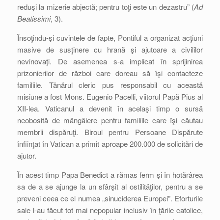
reduşi la mizerie abjectă; pentru toţi este un dezastru” (
Ad
Beatissimi
, 3).
Însoţindu-şi cuvintele de fapte, Pontiful a organizat acţiuni
masive de susţinere cu hrană şi ajutoare a civililor
nevinovaţi. De asemenea s-a implicat în sprijinirea
prizonierilor de război care doreau să îşi contacteze
familiile. Tânărul cleric pus responsabil cu această
misiune a fost Mons. Eugenio Pacelli, viitorul Papă Pius al
XII-lea. Vaticanul a devenit în acelaşi timp o sursă
neobosită de mângâiere pentru familiile care îşi căutau
membrii dispăruţi. Biroul pentru Persoane Dispărute
înfiinţat în Vatican a primit aproape 200.000 de solicitări de
ajutor.
În acest timp Papa Benedict a rămas ferm şi în hotărârea
sa de a se ajunge la un sfârşit al ostilităţilor, pentru a se
preveni ceea ce el numea „sinuciderea Europei”. Eforturile
sale l-au făcut tot mai nepopular inclusiv în ţările catolice,