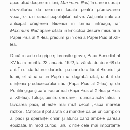
apostolică despre misiuni,
Maximum Illud
, în care încuraja
dezvoltarea de seminarii locale pentru promovarea
vocaţiilor din rândul populaţiilor native. Acţiunile sale au
anticipat creşterea Bisericii în lumea întreagă, iar
Maximum Illud
apare citată în Enciclica despre misiune a
Papei Pius al XI-lea, precum şi în cea a Papei Pius al XII-
lea.
După o serie de gripe şi bronşite grave, Papa Benedict al
XV-lea a murit la 22 ianuarie 1922, la vârsta de doar 68 de
ani. În ciuda tuturor darurilor pe care le-a făcut Bisericii şi
lumii, el rămâne un Papă mai degrabă uitat, umbrit de
sfinţenia predecesorului său (Papa Pius al X-lea) şi de
Pontifii giganţi care i-au urmat (Papii Pius al XI-lea şi Pius
al XII-lea). Totuşi, pentru cei care îi cunosc activitatea în
favoarea păcii, el este mai mult decât „Papa marelui
război”. Catolicii îl pot arăta cu mândrie ca pe un campion
al păcii şi speranţei chiar şi atunci când ambele păreau
epuizate. În mod curios, unul dintre cele mai importante