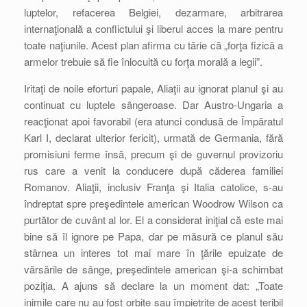
luptelor, refacerea Belgiei, dezarmare, arbitrarea
internaţională a conflictului şi liberul acces la mare pentru
toate naţiunile. Acest plan afirma cu tărie că „forţa fizică a
armelor trebuie să fie înlocuită cu forţa morală a legii”.
Iritaţi de noile eforturi papale, Aliaţii au ignorat planul şi au
continuat cu luptele sângeroase. Dar Austro-Ungaria a
reacţionat apoi favorabil (era atunci condusă de Împăratul
Karl I, declarat ulterior fericit), urmată de Germania, fără
promisiuni ferme însă, precum şi de guvernul provizoriu
rus care a venit la conducere după căderea familiei
Romanov. Aliaţii, inclusiv Franţa şi Italia catolice, s-au
îndreptat spre preşedintele american Woodrow Wilson ca
purtător de cuvânt al lor. El a considerat iniţial că este mai
bine să îl ignore pe Papa, dar pe măsură ce planul său
stârnea un interes tot mai mare în ţările epuizate de
vărsările de sânge, preşedintele american şi-a schimbat
poziţia. A ajuns să declare la un moment dat: „Toate
inimile care nu au fost orbite sau împietrite de acest teribil