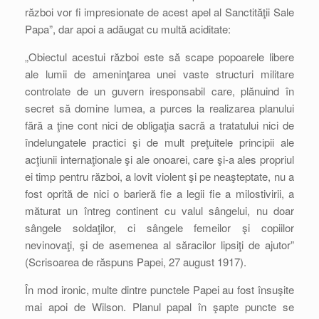
război vor fi impresionate de acest apel al Sanctităţii Sale
Papa”, dar apoi a adăugat cu multă aciditate:
„Obiectul acestui război este să scape popoarele libere
ale lumii de ameninţarea unei vaste structuri militare
controlate de un guvern iresponsabil care, plănuind în
secret să domine lumea, a purces la realizarea planului
fără a ţine cont nici de obligaţia sacră a tratatului nici de
îndelungatele practici şi de mult preţuitele principii ale
acţiunii internaţionale şi ale onoarei, care şi-a ales propriul
ei timp pentru război, a lovit violent şi pe neaşteptate, nu a
fost oprită de nici o barieră fie a legii fie a milostivirii, a
măturat un întreg continent cu valul sângelui, nu doar
sângele soldaţilor, ci sângele femeilor şi copiilor
nevinovaţi, şi de asemenea al săracilor lipsiţi de ajutor”
(Scrisoarea de răspuns Papei, 27 august 1917).
În mod ironic, multe dintre punctele Papei au fost însuşite
mai apoi de Wilson. Planul papal în şapte puncte se