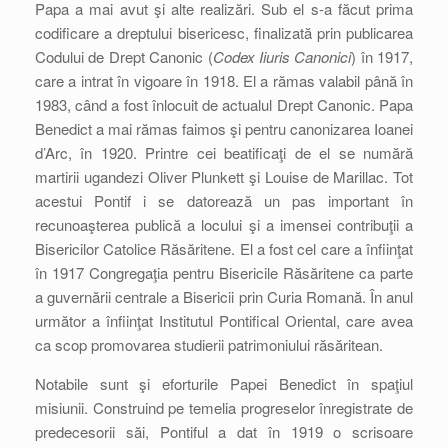
Papa a mai avut şi alte realizări. Sub el s-a făcut prima
codificare a dreptului bisericesc, finalizată prin publicarea
Codului de Drept Canonic (
Codex Iiuris Canonici
) în 1917,
care a intrat în vigoare în 1918. El a rămas valabil până în
1983, când a fost înlocuit de actualul Drept Canonic. Papa
Benedict a mai rămas faimos şi pentru canonizarea Ioanei
d’Arc, în 1920. Printre cei beatificaţi de el se numără
martirii ugandezi Oliver Plunkett şi Louise de Marillac. Tot
acestui Pontif i se datorează un pas important în
recunoaşterea publică a locului şi a imensei contribuţii a
Bisericilor Catolice Răsăritene. El a fost cel care a înfiinţat
în 1917 Congregaţia pentru Bisericile Răsăritene ca parte
a guvernării centrale a Bisericii prin Curia Romană. În anul
următor a înfiinţat Institutul Pontifical Oriental, care avea
ca scop promovarea studierii patrimoniului răsăritean.
Notabile sunt şi eforturile Papei Benedict în spaţiul
misiunii. Construind pe temelia progreselor înregistrate de
predecesorii săi, Pontiful a dat în 1919 o scrisoare