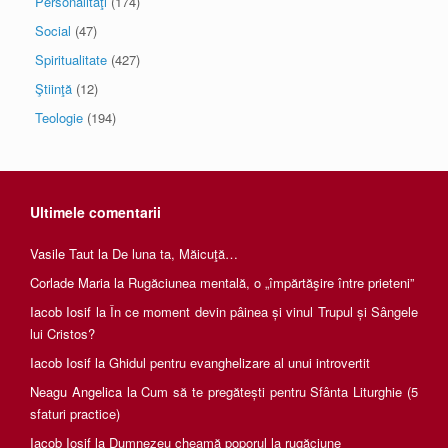
Personalităţi
(174)
Social
(47)
Spiritualitate
(427)
Ştiinţă
(12)
Teologie
(194)
Ultimele comentarii
Vasile Taut
la
De luna ta, Măicuţă…
Corlade Maria
la
Rugăciunea mentală, o „împărtăşire între prieteni”
Iacob Iosif
la
În ce moment devin pâinea și vinul Trupul și Sângele
lui Cristos?
Iacob Iosif
la
Ghidul pentru evanghelizare al unui introvertit
Neagu Angelica
la
Cum să te pregătești pentru Sfânta Liturghie (5
sfaturi practice)
Iacob Iosif
la
Dumnezeu cheamă poporul la rugăciune