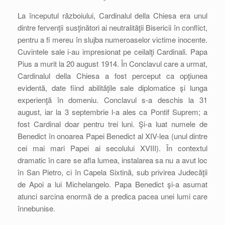
La începutul războiului, Cardinalul della Chiesa era unul
dintre fervenţii susţinători ai neutralităţii Bisericii în conflict,
pentru a fi mereu în slujba numeroaselor victime inocente.
Cuvintele sale i-au impresionat pe ceilalţi Cardinali. Papa
Pius a murit la 20 august 1914. În Conclavul care a urmat,
Cardinalul della Chiesa a fost perceput ca opţiunea
evidentă, date fiind abilităţile sale diplomatice şi lunga
experienţă în domeniu. Conclavul s-a deschis la 31
august, iar la 3 septembrie l-a ales ca Pontif Suprem; a
fost Cardinal doar pentru trei luni. Şi-a luat numele de
Benedict în onoarea Papei Benedict al XIV-lea (unul dintre
cei mai mari Papei ai secolului XVIII). În contextul
dramatic în care se afla lumea, instalarea sa nu a avut loc
în San Pietro, ci în Capela Sixtină, sub privirea Judecăţii
de Apoi a lui Michelangelo. Papa Benedict şi-a asumat
atunci sarcina enormă de a predica pacea unei lumi care
înnebunise.