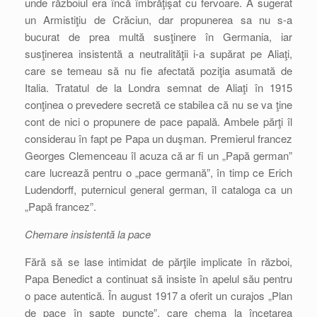
unde războiul era încă îmbrăţişat cu fervoare. A sugerat
un Armistiţiu de Crăciun, dar propunerea sa nu s-a
bucurat de prea multă susţinere în Germania, iar
susţinerea insistentă a neutralităţii i-a supărat pe Aliaţi,
care se temeau să nu fie afectată poziţia asumată de
Italia. Tratatul de la Londra semnat de Aliaţi în 1915
conţinea o prevedere secretă ce stabilea că nu se va ţine
cont de nici o propunere de pace papală. Ambele părţi îl
considerau în fapt pe Papa un duşman. Premierul francez
Georges Clemenceau îl acuza că ar fi un „Papă german”
care lucrează pentru o „pace germană”, în timp ce Erich
Ludendorff, puternicul general german, îl cataloga ca un
„Papă francez”.
Chemare insistentă la pace
Fără să se lase intimidat de părţile implicate în război,
Papa Benedict a continuat să insiste în apelul său pentru
o pace autentică. În august 1917 a oferit un curajos „Plan
de pace în şapte puncte”, care chema la încetarea