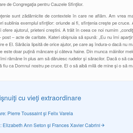
are de Congregaţia pentru Cauzele Sfinţilor.
inţenie sunt zădărnicite de contextele în care ne aflăm. Am vrea ma
ri sublinia exemplul sfinţilor: oriunde ai fi, sfinţenia creşte pe cruce. 
fere ajutorul, prieteni creştini. A trăit în ceea ce noi numim „condiţi
e – post – acte de caritate. Kateri obişnuia să spună: „Eu nu îmi aparţin
re e El. Sărăcia lipsită de orice ajutor, pe care aş îndura-o dacă nu m
ie este doar puţină mâncare şi câteva haine. Din munca mâinilor mel
îmi rămâne în plus am să dăruiesc rudelor şi săracilor. Dacă o să ca
 fiu ca Domnul nostru pe cruce. El o să aibă milă de mine şi o să m
şnuiţi cu vieţi extraordinare
are: Pierre Toussaint şi Felix Varela
re: Elizabeth Ann Seton şi Frances Xavier Cabrini