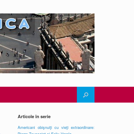
Articole în serie
Americani obişnuiţi cu vieţi extraordinare:
Pierre Toussaint şi Felix Varela