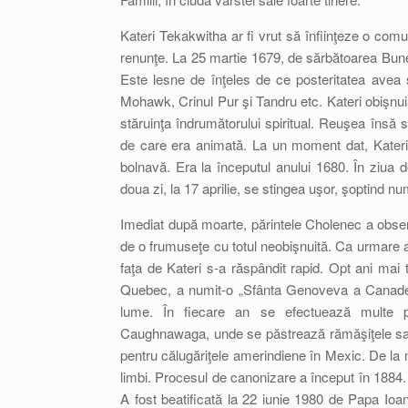
Kateri Tekakwitha ar fi vrut să înfiinţeze o com
renunţe. La 25 martie 1679, de sărbătoarea Bunei
Este lesne de înţeles de ce posteritatea avea
Mohawk, Crinul Pur şi Tandru etc. Kateri obişnui
stăruinţa îndrumătorului spiritual. Reuşea însă să
de care era animată. La un moment dat, Kateri,
bolnavă. Era la începutul anului 1680. În ziu
doua zi, la 17 aprilie, se stingea uşor, şoptind num
Imediat după moarte, părintele Cholenec a observa
de o frumuseţe cu totul neobişnuită. Ca urmare a a
faţa de Kateri s-a răspândit rapid. Opt ani mai 
Quebec, a numit-o „Sfânta Genoveva a Canadei”.
lume. În fiecare an se efectuează multe pel
Caughnawaga, unde se păstrează rămăşiţele sale
pentru călugăriţele amerindiene în Mexic. De la m
limbi. Procesul de canonizare a început în 1884. 
A fost beatificată la 22 iunie 1980 de Papa Ioan