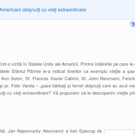
Americani obişnuiţi cu vieţi extraordinare
ntr-o vizită în Statele Unite ale Americii. Printre întâlnirile pe care le-
ltele Sfântul Părinte le-a indicat tinerilor ca exemplu vieţile a şas
th Ann Seton, Sf. Frances Xavier Cabrini, Sf. John Neumann, Fericit
i pr. Felix Varela – „şase bărbaţi şi femei obişnuiţi care au avut vieţ
uiţi cu vieţi extraordinare? Vă propunem să le descoperim vieţile pri
ehă:
Jan Nepomucky Neumann
) a fost Episcop de