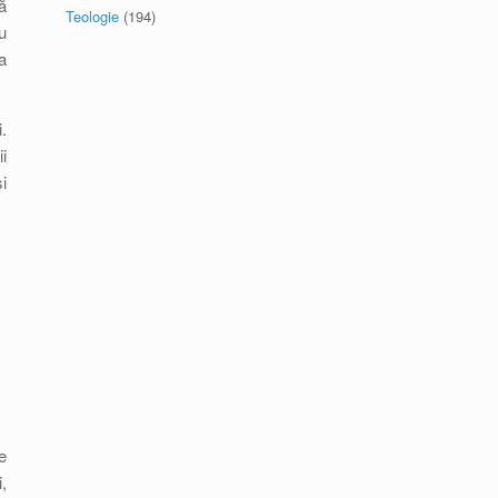
ă
Teologie
(194)
u
a
.
i
i
e
,