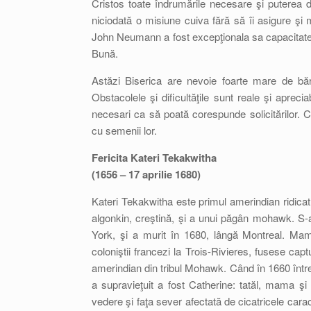
Cristos toate îndrumările necesare şi puterea 
niciodată o misiune cuiva fără să îi asigure şi m
John Neumann a fost excepţionala sa capacitate 
Bună.
Astăzi Biserica are nevoie foarte mare de băr
Obstacolele şi dificultăţile sunt reale şi aprecia
necesari ca să poată corespunde solicitărilor. Cr
cu semenii lor.
Fericita Kateri Tekakwitha
(1656 – 17 aprilie 1680)
Kateri Tekakwitha este primul amerindian ridicat 
algonkin, creştină, şi a unui păgân mohawk. S-
York, şi a murit în 1680, lângă Montreal. Mam
coloniştii francezi la Trois-Rivieres, fusese cap
amerindian din tribul Mohawk. Când în 1660 între
a supravieţuit a fost Catherine: tatăl, mama şi
vedere şi faţa sever afectată de cicatricele carac