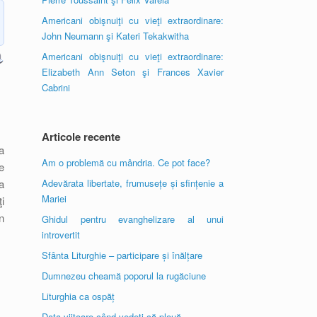
Americani obişnuiţi cu vieţi extraordinare:
John Neumann şi Kateri Tekakwitha
Americani obişnuiţi cu vieţi extraordinare:
Elizabeth Ann Seton şi Frances Xavier
Cabrini
Articole recente
a
Am o problemă cu mândria. Ce pot face?
e
a
Adevărata libertate, frumusețe și sfințenie a
Mariei
i
n
Ghidul pentru evanghelizare al unui
introvertit
Sfânta Liturghie – participare și înălțare
Dumnezeu cheamă poporul la rugăciune
Liturghia ca ospăț
Data viitoare când vedeți că plouă