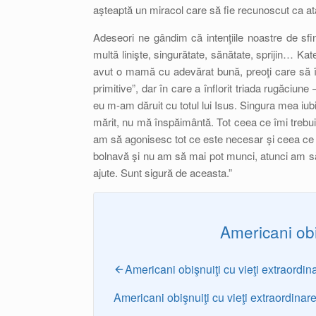
aşteaptă un miracol care să fie recunoscut ca at
Adeseori ne gândim că intenţiile noastre de sf
multă linişte, singurătate, sănătate, sprijin… Kate
avut o mamă cu adevărat bună, preoţi care să îi o
primitive”, dar în care a înflorit triada rugăciun
eu m-am dăruit cu totul lui Isus. Singura mea iubi
mărit, nu mă înspăimântă. Tot ceea ce îmi trebu
am să agonisesc tot ce este necesar şi ceea ce 
bolnavă şi nu am să mai pot munci, atunci am să
ajute. Sunt sigură de aceasta.”
Americani obi
Americani obişnuiţi cu vieţi extraordin
Americani obişnuiţi cu vieţi extraordina