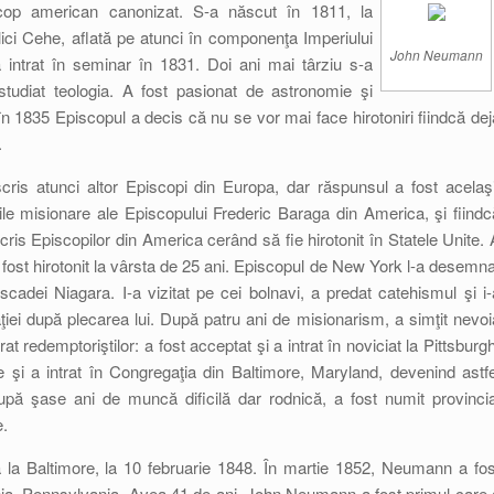
scop american canonizat. S-a născut în 1811, la
lici Cehe, aflată pe atunci în componenţa Imperiului
John Neumann
intrat în seminar în 1831. Doi ani mai târziu s-a
studiat teologia. A fost pasionat de astronomie şi
 în 1835 Episcopul a decis că nu se vor mai face hirotoniri fiindcă dej
.
ris atunci altor Episcopi din Europa, dar răspunsul a fost acelaşi
erile misionare ale Episcopului Frederic Baraga din America, şi fiindc
is Episcopilor din America cerând să fie hirotonit în Statele Unite. 
A fost hirotonit la vârsta de 25 ani. Episcopul de New York l-a desemna
adei Niagara. I-a vizitat pe cei bolnavi, a predat catehismul şi i-
aţiei după plecarea lui. După patru ani de misionarism, a simţit nevoi
urat redemptoriştilor: a fost acceptat şi a intrat în noviciat la Pittsburgh
 şi a intrat în Congregaţia din Baltimore, Maryland, devenind astfe
ă şase ani de muncă dificilă dar rodnică, a fost numit provincia
e.
a Baltimore, la 10 februarie 1848. În martie 1852, Neumann a fos
hia, Pennsylvania. Avea 41 de ani. John Neumann a fost primul care 