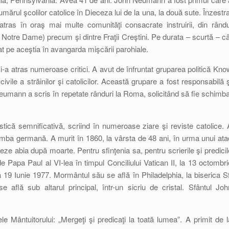
mărul şcolilor catolice în Dieceza lui de la una, la două sute. Înzestra
atras în oraş mai multe comunităţi consacrate instruirii, din rându
r Notre Dame) precum şi dintre Fraţii Creştini. Pe durata – scurtă – câ
sat pe aceştia în avangarda mişcării parohiale.
a atras numeroase critici. A avut de înfruntat gruparea politică Kno
ivile a străinilor şi catolicilor. Această grupare a fost responsabilă ş
Neumann a scris în repetate rânduri la Roma, solicitând să fie schimba
tică semnificativă, scriind în numeroase ziare şi reviste catolice. 
 limba germană. A murit în 1860, la vârsta de 48 ani, în urma unui ata
eze abia după moarte. Pentru sfinţenia sa, pentru scrierile şi predicil
e Papa Paul al VI-lea în timpul Conciliului Vatican II, la 13 octombri
 19 Iunie 1977. Mormântul său se află în Philadelphia, la biserica Sf
 află sub altarul principal, într-un sicriu de cristal. Sfântul Joh
e Mântuitorului: „Mergeţi şi predicaţi la toată lumea”. A primit de l