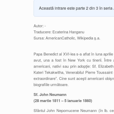
Această intrare este parte 2 din 3 în seria
Autor: -
Traducere: Ecaterina Hanganu
Sursa: AmericanCatholic, Wikipedia ş.a.
Papa Benedict al XVI-lea s-a aflat în luna aprilie î
avut, una a fost în New York cu tinerii. Între a
americani, nativi sau prin adopţie: Sf. Elizabe
Kateri Tekakwitha, Venerabilul Pierre Toussaint ş
extraordinare”. Cine sunt aceşti americani obişn
biografiile următoare.
Sf. John Neumann
(28 martie 1811 – 5 ianuarie 1860)
Sfântul John Nepomucene Neumann (în lb. c