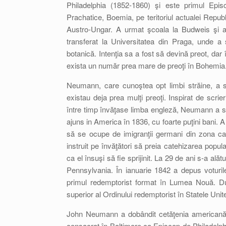
Philadelphia (1852-1860) şi este primul Epi
Prachatice, Boemia, pe teritoriul actualei Repub
Austro-Ungar. A urmat şcoala la Budweis şi a 
transferat la Universitatea din Praga, unde a 
botanică. Intenţia sa a fost să devină preot, dar
exista un număr prea mare de preoţi în Bohemia
Neumann, care cunoştea opt limbi străine, a sc
existau deja prea mulţi preoţi. Inspirat de scri
între timp învăţase limba engleză, Neumann a scr
ajuns in America în 1836, cu foarte puţini bani. 
să se ocupe de imigranţii germani din zona casc
instruit pe învăţători să preia catehizarea popul
ca el însuşi să fie sprijinit. La 29 de ani s-a alăt
Pennsylvania. În ianuarie 1842 a depus voturile
primul redemptorist format în Lumea Nouă. Dup
superior al Ordinului redemptorist în Statele Unit
John Neumann a dobândit cetăţenia americană l
consacrat în Baltimore ca Episcop de Philadelp