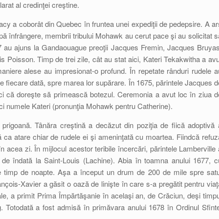
larat al credinţei creştine.
acy a coborât din Quebec în fruntea unei expediţii de pedepsire. A ar
upă înfrângere, membrii tribului Mohawk au cerut pace şi au solicitat s
1667 au ajuns la Gandaouague preoţii Jacques Fremin, Jacques Bruyas
s Poisson. Timp de trei zile, cât au stat aici, Kateri Tekakwitha a avu
 maniere alese au impresionat-o profund. În repetate rânduri rudele a
de fiecare dată, spre marea lor supărare. În 1675, părintele Jacques d
tunci că doreşte să primească botezul. Ceremonia a avut loc în ziua d
nci numele Kateri (pronunţia Mohawk pentru Catherine).
 prigoană. Tânăra creştină a decăzut din poziţia de fiică adoptivă 
ată ca atare chiar de rudele ei şi ameninţată cu moartea. Fiindcă refuz
cea zi. În mijlocul acestor teribile încercări, părintele Lamberville 
e de îndată la Saint-Louis (Lachine). Abia în toamna anului 1677, c
gă pe timp de noapte. Aşa a început un drum de 200 de mile spre satu
çois-Xavier a găsit o oază de linişte în care s-a pregătit pentru viaţ
onale, a primit Prima Împărtăşanie în acelaşi an, de Crăciun, deşi timpu
g. Totodată a fost admisă în primăvara anului 1678 în Ordinul Sfinte