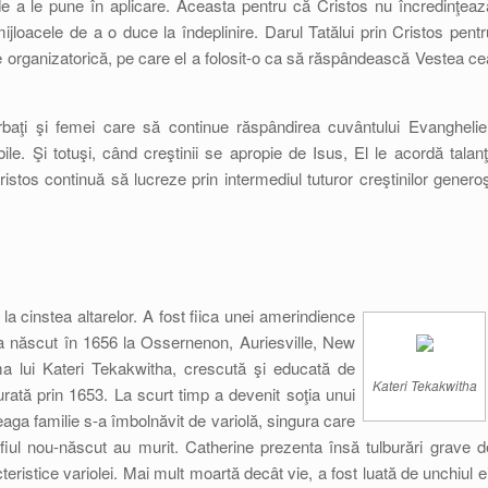
de a le pune în aplicare. Aceasta pentru că Cristos nu încredinţeaz
ijloacele de a o duce la îndeplinire. Darul Tatălui prin Cristos pentr
organizatorică, pe care el a folosit-o ca să răspândească Vestea ce
baţi şi femei care să continue răspândirea cuvântului Evangheliei
bile. Şi totuşi, când creştinii se apropie de Isus, El le acordă talanţi
istos continuă să lucreze prin intermediul tuturor creştinilor generoş
la cinstea altarelor. A fost fiica unei amerindience
a născut în 1656 la Ossernenon, Auriesville, New
a lui Kateri Tekakwitha, crescută şi educată de
Kateri Tekakwitha
turată prin 1653. La scurt timp a devenit soţia unui
aga familie s-a îmbolnăvit de variolă, singura care
 fiul nou-născut au murit. Catherine prezenta însă tulburări grave d
teristice variolei. Mai mult moartă decât vie, a fost luată de unchiul ei