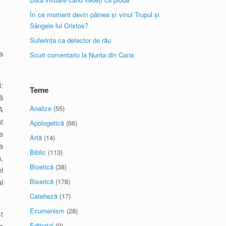
În ce moment devin pâinea și vinul Trupul și
Sângele lui Cristos?
Suferința ca detector de rău
a
Scurt comentariu la Nunta din Cana
:
Teme
ă
Analize
(55)
A
t
Apologetică
(66)
a
Artă
(14)
a
Biblic
(113)
,
Bioetică
(38)
l
l
Biserică
(178)
Cateheză
(17)
Ecumenism
(28)
t
a
Editorial
(9)