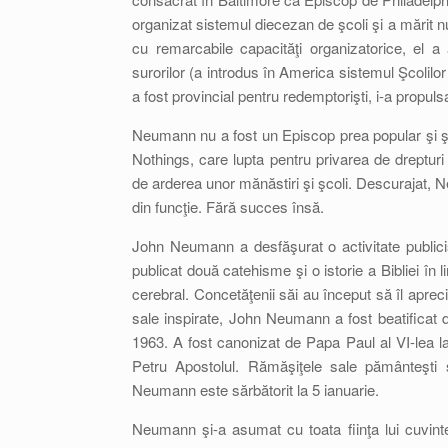
organizat sistemul diecezan de şcoli şi a mărit nu
cu remarcabile capacităţi organizatorice, el a 
surorilor (a introdus în America sistemul Şcolilo
a fost provincial pentru redemptorişti, i-a propul
Neumann nu a fost un Episcop prea popular şi şi-
Nothings, care lupta pentru privarea de drepturi c
de arderea unor mănăstiri şi şcoli. Descurajat, 
din funcţie. Fără succes însă.
John Neumann a desfăşurat o activitate publicis
publicat două catehisme şi o istorie a Bibliei în
cerebral. Concetăţenii săi au început să îl apreci
sale inspirate, John Neumann a fost beatificat d
1963. A fost canonizat de Papa Paul al VI-lea la
Petru Apostolul. Rămăşiţele sale pământeşti se
Neumann este sărbătorit la 5 ianuarie.
Neumann şi-a asumat cu toata fiinţa lui cuvintel