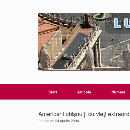
Start
Articole
Numere
Americani obişnuiţi cu vieţi extrao
Posted on
24 aprilie 2008