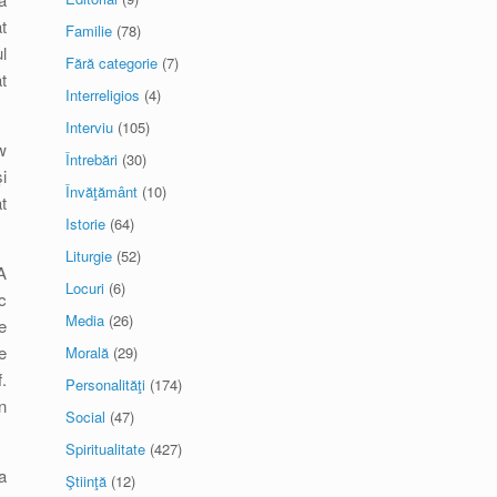
t
Familie
(78)
l
Fără categorie
(7)
t
Interreligios
(4)
Interviu
(105)
w
Întrebări
(30)
i
Învăţământ
(10)
t
Istorie
(64)
Liturgie
(52)
A
Locuri
(6)
c
Media
(26)
e
e
Morală
(29)
.
Personalităţi
(174)
n
Social
(47)
Spiritualitate
(427)
a
Ştiinţă
(12)