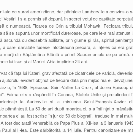
unitate de surori amerindiene, dar părintele Lamberville a convins-o s
 Vestiri, i s-a permis să depună în secret votul de castitate perpetuă
 să o numească Floarea de Crin a tribului Mohawk, Fecioara tribulu
a să se supună unor mortificări dureroase, pe care le-a mai atenuat l
 ascundă cu deosebită abilitate, prin glume şi râs, spiritul penitenţia
 a cărei sănătate fusese întotdeauna precară, a înţeles că era gra
a de marţi din Săptămâna Sfântă a primit Sacramentele de pe urmă. 
ele lui Isus şi al Mariei. Abia împlinise 24 ani.
t că faţa lui Kateri, grav afectată de cicatricele de variolă, devenis
jutorului evident obţinut de fiecare dată prin mijlocirea ei, devoţiune
târziu, în 1688, Episcopul Saint-Vallier La Croix, al doilea Episcop d
 Faima ei s-a răspândit în Canada, Statele Unite şi pretutindeni î
erinaje la Auriesville şi la misiunea Saint-François-Xavier di
 pământeşti. La 50 de ani după moartea ei, s-a înfiinţat o mănăstir
oartea ei au fost scrise în jur de 50 de biografii, traduse în mai mult
A fost declarată Venerabilă de Papa Pius al XII-lea la 3 ianuarie 1943
 Paul al II-lea. Este sărbătorită la 14 iulie. Pentru canonizare se ma