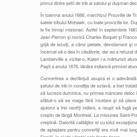
primul dintre şefii de trib ai satului şi duşman dec
În toamna anului 1666, marchizul Prouville de Tr
satele tribului Mohawk, cu toate proviziile lor. D
le fie trimişi misionari. Astfel în septembrie 
Jean Pierron şi novicii Charles Boquet şi Francoi
grijă de iezuiţi, a căror pietate, devotament şi
încercat să o dea în căsătorie, dar ea a refuzat 
Lamberville a vizitat-o. Kateri i-a mărturisit a
Paşti a anului 1676, tânăra indiancă primind atu
Convertirea a dezlănţuit asupra ei o adevărată
şefului de trib în condiţia de sclavă, a fost trat
să lucreze duminica, nu primea mâncare deloc în a
sfătuit-o să se roage fără încetare şi să plec
ajutorul a trei neofiţi indieni, a reuşit să fu
creştin de lângă Montreal. La misiunea Saint-Fran
creştină. Datorită calităţilor ei cu totul excepţi
de aşteptare pentru convertiţi era mult mai lun
Familii, în ciuda vârstei sale foarte tinere.