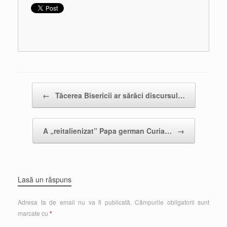
Post navigation
←
Tăcerea Bisericii ar sărăci discursul…
A „reitalienizat” Papa german Curia…
→
Lasă un răspuns
Adresa ta de email nu va fi publicată.
Câmpurile obligatorii sunt
marcate cu
*