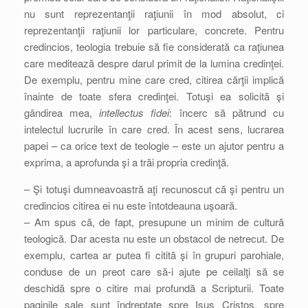
nu sunt reprezentanţii raţiunii în mod absolut, ci
reprezentanţii raţiunii lor particulare, concrete. Pentru
credincios, teologia trebuie să fie considerată ca raţiunea
care meditează despre darul primit de la lumina credinţei.
De exemplu, pentru mine care cred, citirea cărţii implică
înainte de toate sfera credinţei. Totuşi ea solicită şi
gândirea mea,
intellectus fidei
: încerc să pătrund cu
intelectul lucrurile în care cred. În acest sens, lucrarea
papei – ca orice text de teologie – este un ajutor pentru a
exprima, a aprofunda şi a trăi propria credinţă.
– Şi totuşi dumneavoastră aţi recunoscut că şi pentru un
credincios citirea ei nu este întotdeauna uşoară.
– Am spus că, de fapt, presupune un minim de cultură
teologică. Dar acesta nu este un obstacol de netrecut. De
exemplu, cartea ar putea fi citită şi în grupuri parohiale,
conduse de un preot care să-i ajute pe ceilalţi să se
deschidă spre o citire mai profundă a Scripturii. Toate
paginile sale sunt îndreptate spre Isus Cristos, spre