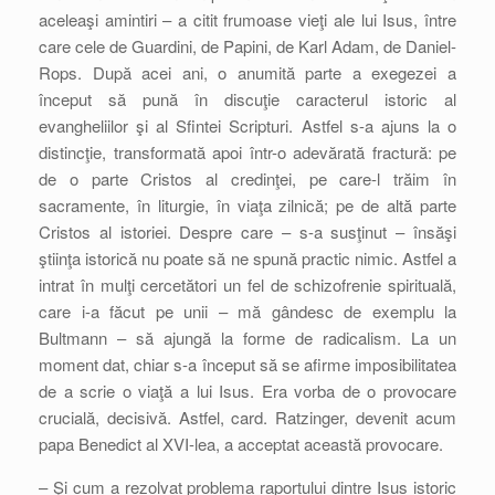
aceleaşi amintiri – a citit frumoase vieţi ale lui Isus, între
care cele de Guardini, de Papini, de Karl Adam, de Daniel-
Rops. După acei ani, o anumită parte a exegezei a
început să pună în discuţie caracterul istoric al
evangheliilor şi al Sfintei Scripturi. Astfel s-a ajuns la o
distincţie, transformată apoi într-o adevărată fractură: pe
de o parte Cristos al credinţei, pe care-l trăim în
sacramente, în liturgie, în viaţa zilnică; pe de altă parte
Cristos al istoriei. Despre care – s-a susţinut – însăşi
ştiinţa istorică nu poate să ne spună practic nimic. Astfel a
intrat în mulţi cercetători un fel de schizofrenie spirituală,
care i-a făcut pe unii – mă gândesc de exemplu la
Bultmann – să ajungă la forme de radicalism. La un
moment dat, chiar s-a început să se afirme imposibilitatea
de a scrie o viaţă a lui Isus. Era vorba de o provocare
crucială, decisivă. Astfel, card. Ratzinger, devenit acum
papa Benedict al XVI-lea, a acceptat această provocare.
– Şi cum a rezolvat problema raportului dintre Isus istoric