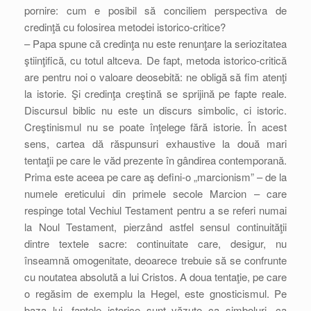
pornire: cum e posibil să conciliem perspectiva de
credinţă cu folosirea metodei istorico-critice?
– Papa spune că credinţa nu este renunţare la seriozitatea
ştiinţifică, cu totul altceva. De fapt, metoda istorico-critică
are pentru noi o valoare deosebită: ne obligă să fim atenţi
la istorie. Şi credinţa creştină se sprijină pe fapte reale.
Discursul biblic nu este un discurs simbolic, ci istoric.
Creştinismul nu se poate înţelege fără istorie. În acest
sens, cartea dă răspunsuri exhaustive la două mari
tentaţii pe care le văd prezente în gândirea contemporană.
Prima este aceea pe care aş defini-o „marcionism” – de la
numele ereticului din primele secole Marcion – care
respinge total Vechiul Testament pentru a se referi numai
la Noul Testament, pierzând astfel sensul continuităţii
dintre textele sacre: continuitate care, desigur, nu
înseamnă omogenitate, deoarece trebuie să se confrunte
cu noutatea absolută a lui Cristos. A doua tentaţie, pe care
o regăsim de exemplu la Hegel, este gnosticismul. Pe
baza lui, faptele istorice sunt văzute ca simboluri, ca