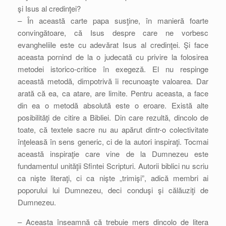
şi Isus al credinţei?
– În această carte papa susţine, în manieră foarte
convingătoare, că Isus despre care ne vorbesc
evangheliile este cu adevărat Isus al credinţei. Şi face
aceasta pornind de la o judecată cu privire la folosirea
metodei istorico-critice în exegeză. El nu respinge
această metodă, dimpotrivă îi recunoaşte valoarea. Dar
arată că ea, ca atare, are limite. Pentru aceasta, a face
din ea o metodă absolută este o eroare. Există alte
posibilităţi de citire a Bibliei. Din care rezultă, dincolo de
toate, că textele sacre nu au apărut dintr-o colectivitate
înţeleasă în sens generic, ci de la autori inspiraţi. Tocmai
această inspiraţie care vine de la Dumnezeu este
fundamentul unităţii Sfintei Scripturi. Autorii biblici nu scriu
ca nişte literaţi, ci ca nişte „trimişi”, adică membri ai
poporului lui Dumnezeu, deci conduşi şi călăuziţi de
Dumnezeu.
– Aceasta înseamnă că trebuie mers dincolo de litera