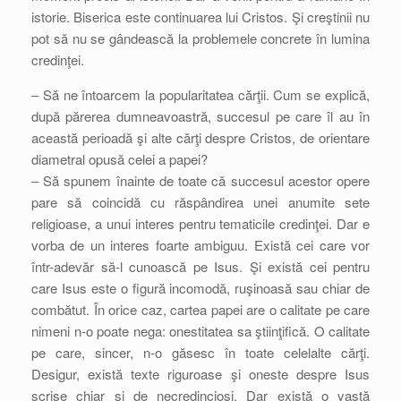
istorie. Biserica este continuarea lui Cristos. Şi creştinii nu
pot să nu se gândească la problemele concrete în lumina
credinţei.
– Să ne întoarcem la popularitatea cărţii. Cum se explică,
după părerea dumneavoastră, succesul pe care îl au în
această perioadă şi alte cărţi despre Cristos, de orientare
diametral opusă celei a papei?
– Să spunem înainte de toate că succesul acestor opere
pare să coincidă cu răspândirea unei anumite sete
religioase, a unui interes pentru tematicile credinţei. Dar e
vorba de un interes foarte ambiguu. Există cei care vor
într-adevăr să-l cunoască pe Isus. Şi există cei pentru
care Isus este o figură incomodă, ruşinoasă sau chiar de
combătut. În orice caz, cartea papei are o calitate pe care
nimeni n-o poate nega: onestitatea sa ştiinţifică. O calitate
pe care, sincer, n-o găsesc în toate celelalte cărţi.
Desigur, există texte riguroase şi oneste despre Isus
scrise chiar şi de necredincioşi. Dar există o vastă