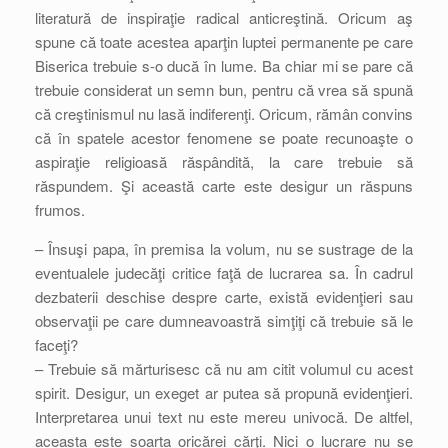
literatură de inspiraţie radical anticreştină. Oricum aş
spune că toate acestea aparţin luptei permanente pe care
Biserica trebuie s-o ducă în lume. Ba chiar mi se pare că
trebuie considerat un semn bun, pentru că vrea să spună
că creştinismul nu lasă indiferenţi. Oricum, rămân convins
că în spatele acestor fenomene se poate recunoaşte o
aspiraţie religioasă răspândită, la care trebuie să
răspundem. Şi această carte este desigur un răspuns
frumos.
– Însuşi papa, în premisa la volum, nu se sustrage de la
eventualele judecăţi critice faţă de lucrarea sa. În cadrul
dezbaterii deschise despre carte, există evidenţieri sau
observaţii pe care dumneavoastră simţiţi că trebuie să le
faceţi?
– Trebuie să mărturisesc că nu am citit volumul cu acest
spirit. Desigur, un exeget ar putea să propună evidenţieri.
Interpretarea unui text nu este mereu univocă. De altfel,
aceasta este soarta oricărei cărţi. Nici o lucrare nu se