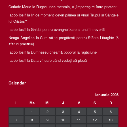
Corlade Maria
la
Rugăciunea mentală, o „împărtăşire între prieteni”
Iacob Iosif
la
În ce moment devin pâinea și vinul Trupul și Sângele
lui Cristos?
Iacob Iosif
la
Ghidul pentru evanghelizare al unui introvertit
Neagu Angelica
la
Cum să te pregătești pentru Sfânta Liturghie (5
sfaturi practice)
Iacob Iosif
la
Dumnezeu cheamă poporul la rugăciune
Iacob Iosif
la
Data viitoare când vedeți că plouă
Calendar
ianuarie 2008
L
Ma
Mi
J
V
S
D
1
2
3
4
5
6
7
8
9
10
11
12
13