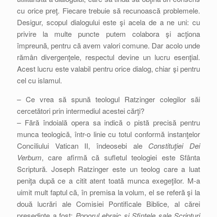
cu orice preţ. Fiecare trebuie să recunoască problemele.
Desigur, scopul dialogului este şi acela de a ne uni: cu
privire la multe puncte putem colabora şi acţiona
împreună, pentru că avem valori comune. Dar acolo unde
rămân divergenţele, respectul devine un lucru esenţial.
Acest lucru este valabil pentru orice dialog, chiar şi pentru
cel cu islamul.
– Ce vrea să spună teologul Ratzinger colegilor săi
cercetători prin intermediul acestei cărţi?
– Fără îndoială opera sa indică o pistă precisă pentru
munca teologică, într-o linie cu totul conformă instanţelor
Conciliului Vatican II, îndeosebi ale
Constituţiei Dei
Verbum
, care afirmă că sufletul teologiei este Sfânta
Scriptură. Joseph Ratzinger este un teolog care a luat
peniţa după ce a citit atent toată munca exegeţilor. M-a
uimit mult faptul că, în premisa la volum, el se referă şi la
două lucrări ale Comisiei Pontificale Biblice, al cărei
preşedinte a fost:
Poporul ebraic şi Sfintele sale Scripturi