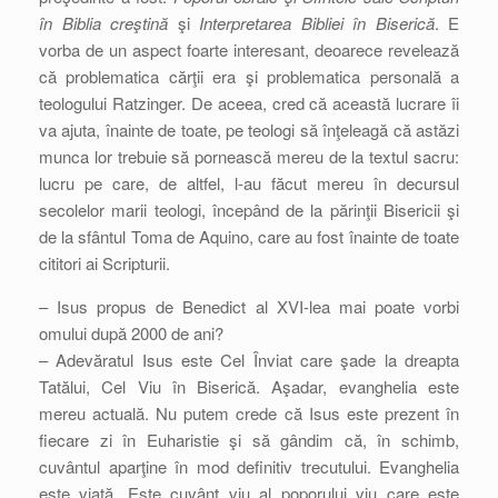
în Biblia creştină
şi
Interpretarea Bibliei în Biserică
. E
vorba de un aspect foarte interesant, deoarece revelează
că problematica cărţii era şi problematica personală a
teologului Ratzinger. De aceea, cred că această lucrare îi
va ajuta, înainte de toate, pe teologi să înţeleagă că astăzi
munca lor trebuie să pornească mereu de la textul sacru:
lucru pe care, de altfel, l-au făcut mereu în decursul
secolelor marii teologi, începând de la părinţii Bisericii şi
de la sfântul Toma de Aquino, care au fost înainte de toate
cititori ai Scripturii.
– Isus propus de Benedict al XVI-lea mai poate vorbi
omului după 2000 de ani?
– Adevăratul Isus este Cel Înviat care şade la dreapta
Tatălui, Cel Viu în Biserică. Aşadar, evanghelia este
mereu actuală. Nu putem crede că Isus este prezent în
fiecare zi în Euharistie şi să gândim că, în schimb,
cuvântul aparţine în mod definitiv trecutului. Evanghelia
este viaţă. Este cuvânt viu al poporului viu care este