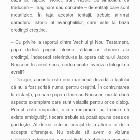
traduceri – imaginare sau concrete – de entităţi care sunt
metafizice. În faţa acestor tentaţii, trebuie afirmat
caracterul istoric al evangheliilor, care este la baza
credinţei creştine.
– Cu privire la raportul dintre Vechiul şi Noul Testament,
papa dedică pagini intense rădăcinilor ebraice ale
credinţei, îndeosebi referindu-se la opera rabinului Jacob
Neusner. În acest sens, cartea poate favoriza dialogul cu
evreii?
– Desigur, aceasta este cea mai bună dovadă a faptului
că nu a fost scrisă numai pentru creştini. În confruntarea
la distanţă, pe care papa o face cu Neusner, există două
aspecte exemplare care sunt valabile pentru orice dialog.
Primul este respectul, stima reciprocă: nu trebuie să
existe ambiguităţi, fiecare trebuie să poată spune ceea ce
gândeşte. Al doilea este în curajul de a afirma şi de a
accepta diferenţele. Nu trebuie să avem o viziune
utilitaristă a dialogului, care să tindă să obţină un consens