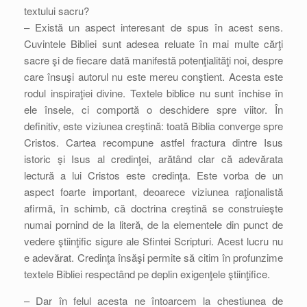
textului sacru?
– Există un aspect interesant de spus în acest sens.
Cuvintele Bibliei sunt adesea reluate în mai multe cărţi
sacre şi de fiecare dată manifestă potenţialităţi noi, despre
care însuşi autorul nu este mereu conştient. Acesta este
rodul inspiraţiei divine. Textele biblice nu sunt închise în
ele însele, ci comportă o deschidere spre viitor. În
definitiv, este viziunea creştină: toată Biblia converge spre
Cristos. Cartea recompune astfel fractura dintre Isus
istoric şi Isus al credinţei, arătând clar că adevărata
lectură a lui Cristos este credinţa. Este vorba de un
aspect foarte important, deoarece viziunea raţionalistă
afirmă, în schimb, că doctrina creştină se construieşte
numai pornind de la literă, de la elementele din punct de
vedere ştiinţific sigure ale Sfintei Scripturi. Acest lucru nu
e adevărat. Credinţa însăşi permite să citim în profunzime
textele Bibliei respectând pe deplin exigenţele ştiinţifice.
– Dar în felul acesta ne întoarcem la chestiunea de