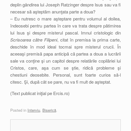
deplin gândirea lui Joseph Ratzinger despre Isus sau va fi
necesar să aşteptăm anunţata parte a doua?
– Eu nutresc o mare aşteptare pentru volumul al doilea,
îndeosebi pentru partea în care va trata despre pătimirea
lui Isus şi despre misterul pascal. Imnul cristologic din
Scrisoarea către Filipeni
, citat în premisa la prima carte,
deschide în mod ideal tocmai spre misterul crucii. În
aceeaşi premisă papa anticipă că partea a doua a lucrării
sale va conţine şi un capitol despre relatările copilăriei lui
Cristos, care, aşa cum se ştie, ridică probleme şi
chestiuni deosebite. Personal, sunt foarte curios să-l
citesc. Şi, după cât se pare, nu va fi mult de aşteptat.
(Text publicat iniţial pe Ercis.ro)
Posted in
Interviu
,
Biserică
.