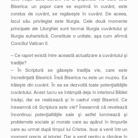
Biserica: un popor care se exprimă în cuvânt, este
condus de cuvânt, se regăseşte în cuvânt. De aceea,
locul său privilegiat este liturgia. Cele două momente
principale ale Liturghiei sunt tocmai liturgia cuvântului şi
liturgia euharistică. Constituie o unitate, aşa cum afirmă
Conciliul Vatican II.
– Ce raport există între această actualizare a cuvântului şi
tradiţie?
– În Scriptură se găseşte tradiţia vie, care este
încredinţată Bisericii. Însă Biserica nu este un muzeu. Ea
trăieşte din cuvânt. În ea se dezvoltă toate potenţialităţile
cuvântului. Acest lucru se întâmplă deja în interiorul Bibliei
însăşi, dar se realizează şi în cadrul vieţii Bisericii. Ce
înseamnă că Scriptura este vie? Înseamnă că revelează
încontinuu potenţialităţile sale şi astfel luminează şi
problemele sociale şi morale care au apărut în timpurile
care au urmat după timpul lui Cristos. Isus a venit într-un
moment precis al istoriei. Dar a venit pentru a rămâne în