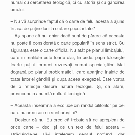
numai cu cercetarea teologică, ci cu istoria şi cu gândirea
omului.
– Nu vă surprinde faptul că o carte de felul acesta a ajuns
în aşa de puţine luni la o atare popularitate?
– Aş spune că nu, chiar dacă sunt de părere că aceasta
nu poate fi considerată o carte populară în sens strict. Cu
siguranţă este o carte dificilă. Nu atât pe planul limbajului,
care în realitate este foarte clar, limpede: papa foloseşte
foarte puţini termeni rezervaţi numai specialiştilor. Mai
degrabă pe planul problematicii, care aparţine înainte de
toate istoriei gândirii şi după aceea exegezei. Este vorba
de o reflecţie despre natura teologiei. Şi, ca atare,
presupune o anumită cultură teologică.
– Aceasta înseamnă a exclude din rândul cititorilor pe cei
care nu cred sau nu sunt creştini?
– Desigur că nu. Eu cred că trebuie să ne apropiem de
orice carte – deci şi de un text de felul acesta –
străduindu-ne să-i înţelegem sensul profund, dar