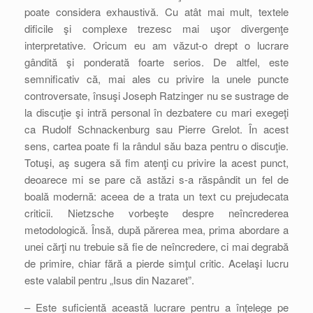
poate considera exhaustivă. Cu atât mai mult, textele
dificile şi complexe trezesc mai uşor divergenţe
interpretative. Oricum eu am văzut-o drept o lucrare
gândită şi ponderată foarte serios. De altfel, este
semnificativ că, mai ales cu privire la unele puncte
controversate, însuşi Joseph Ratzinger nu se sustrage de
la discuţie şi intră personal în dezbatere cu mari exegeţi
ca Rudolf Schnackenburg sau Pierre Grelot. În acest
sens, cartea poate fi la rândul său baza pentru o discuţie.
Totuşi, aş sugera să fim atenţi cu privire la acest punct,
deoarece mi se pare că astăzi s-a răspândit un fel de
boală modernă: aceea de a trata un text cu prejudecata
criticii. Nietzsche vorbeşte despre neîncrederea
metodologică. Însă, după părerea mea, prima abordare a
unei cărţi nu trebuie să fie de neîncredere, ci mai degrabă
de primire, chiar fără a pierde simţul critic. Acelaşi lucru
este valabil pentru „Isus din Nazaret”.
– Este suficientă această lucrare pentru a înţelege pe