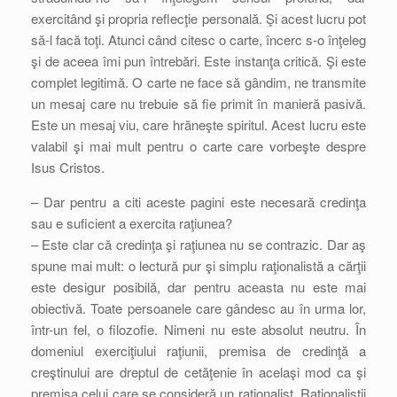
exercitând şi propria reflecţie personală. Şi acest lucru pot
să-l facă toţi. Atunci când citesc o carte, încerc s-o înţeleg
şi de aceea îmi pun întrebări. Este instanţa critică. Şi este
complet legitimă. O carte ne face să gândim, ne transmite
un mesaj care nu trebuie să fie primit în manieră pasivă.
Este un mesaj viu, care hrăneşte spiritul. Acest lucru este
valabil şi mai mult pentru o carte care vorbeşte despre
Isus Cristos.
– Dar pentru a citi aceste pagini este necesară credinţa
sau e suficient a exercita raţiunea?
– Este clar că credinţa şi raţiunea nu se contrazic. Dar aş
spune mai mult: o lectură pur şi simplu raţionalistă a cărţii
este desigur posibilă, dar pentru aceasta nu este mai
obiectivă. Toate persoanele care gândesc au în urma lor,
într-un fel, o filozofie. Nimeni nu este absolut neutru. În
domeniul exerciţiului raţiunii, premisa de credinţă a
creştinului are dreptul de cetăţenie în acelaşi mod ca şi
premisa celui care se consideră un raţionalist. Raţionaliştii