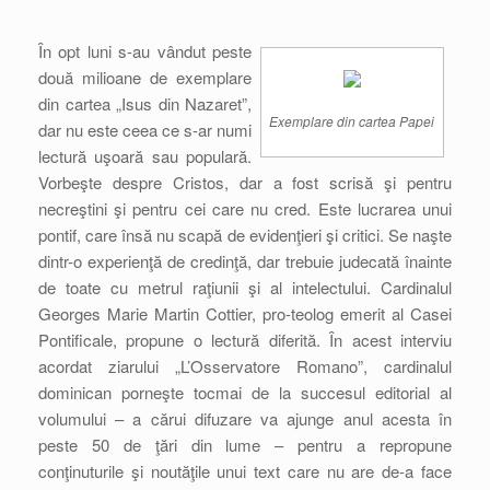
În opt luni s-au vândut peste
două milioane de exemplare
din cartea „Isus din Nazaret”,
Exemplare din cartea Papei
dar nu este ceea ce s-ar numi
lectură uşoară sau populară.
Vorbeşte despre Cristos, dar a fost scrisă şi pentru
necreştini şi pentru cei care nu cred. Este lucrarea unui
pontif, care însă nu scapă de evidenţieri şi critici. Se naşte
dintr-o experienţă de credinţă, dar trebuie judecată înainte
de toate cu metrul raţiunii şi al intelectului. Cardinalul
Georges Marie Martin Cottier, pro-teolog emerit al Casei
Pontificale, propune o lectură diferită. În acest interviu
acordat ziarului „L’Osservatore Romano”, cardinalul
dominican porneşte tocmai de la succesul editorial al
volumului – a cărui difuzare va ajunge anul acesta în
peste 50 de ţări din lume – pentru a repropune
conţinuturile şi noutăţile unui text care nu are de-a face