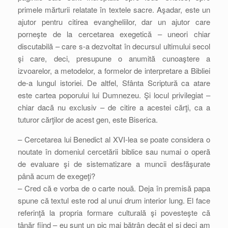
primele mărturii relatate în textele sacre. Aşadar, este un
ajutor pentru citirea evangheliilor, dar un ajutor care
porneşte de la cercetarea exegetică – uneori chiar
discutabilă – care s-a dezvoltat în decursul ultimului secol
şi care, deci, presupune o anumită cunoaştere a
izvoarelor, a metodelor, a formelor de interpretare a Bibliei
de-a lungul istoriei. De altfel, Sfânta Scriptură ca atare
este cartea poporului lui Dumnezeu. Şi locul privilegiat –
chiar dacă nu exclusiv – de citire a acestei cărţi, ca a
tuturor cărţilor de acest gen, este Biserica.
– Cercetarea lui Benedict al XVI-lea se poate considera o
noutate în domeniul cercetării biblice sau numai o operă
de evaluare şi de sistematizare a muncii desfăşurate
până acum de exegeţi?
– Cred că e vorba de o carte nouă. Deja în premisă papa
spune că textul este rod al unui drum interior lung. El face
referinţă la propria formare culturală şi povesteşte că
tânăr fiind – eu sunt un pic mai bătrân decât el şi deci am