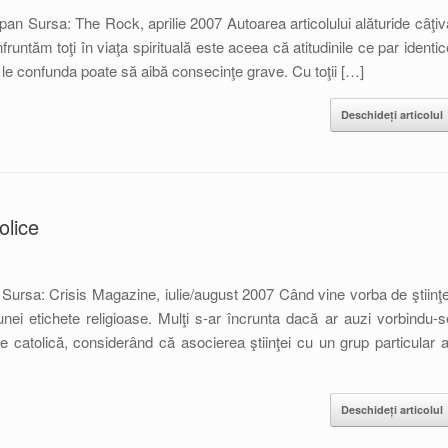
n Sursa: The Rock, aprilie 2007 Autoarea articolului alăturide câţiv
nfruntăm toţi în viaţa spirituală este aceea că atitudinile ce par identic
. A le confunda poate să aibă consecinţe grave. Cu toţii […]
Deschideți articolul
olice
ursa: Crisis Magazine, iulie/august 2007 Când vine vorba de ştiinţe
ei etichete religioase. Mulţi s-ar încrunta dacă ar auzi vorbindu-s
 catolică, considerând că asocierea ştiinţei cu un grup particular a
Deschideți articolul