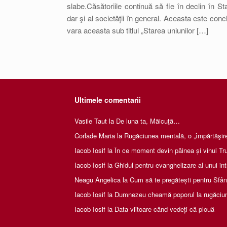
slabe.Căsătoriile continuă să fie în declin în S
dar şi al societăţii în general. Aceasta este concl
vara aceasta sub titlul „Starea uniunilor […]
Ultimele comentarii
Vasile Taut
la
De luna ta, Măicuţă…
Corlade Maria
la
Rugăciunea mentală, o „împărtăşire 
Iacob Iosif
la
În ce moment devin pâinea și vinul Tru
Iacob Iosif
la
Ghidul pentru evanghelizare al unui int
Neagu Angelica
la
Cum să te pregătești pentru Sfânta
Iacob Iosif
la
Dumnezeu cheamă poporul la rugăciu
Iacob Iosif
la
Data viitoare când vedeți că plouă