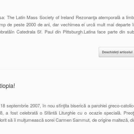
sa: The Latin Mass Society of Ireland Rezonanţa atemporală a limbi
e timp de peste 2000 de ani, dar vechimea ei urcă mult mai departe î
celebratăîn Catedrala Sf. Paul din Pittsburgh.Latina face parte din sub
Deschideți articolul
iopia!
septembrie 2007, în nou sfinţita biserică a parohiei greco-catolic
, a fost celebrată o Sfântă Liturghie cu o ocazie specială. Preoţi
au dorit să îi mulţumească sorei Carmen Sammut, de origine malteză, di