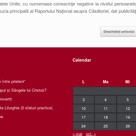
tatele Unite, cu numeroase consecinţe negative la nivelul persoanelo
uzia principală al Raportului Naţional asupra Căsătoriei, dat publicităţi
Deschideți articolul
Calendar
între prieteni”
L
Ma
Mi
pul și Sângele lui Cristos?
rovertit
3
4
5
 Liturghie (5 sfaturi practice)
10
11
12
ne
17
18
19
24
25
26
« mai
oct. »