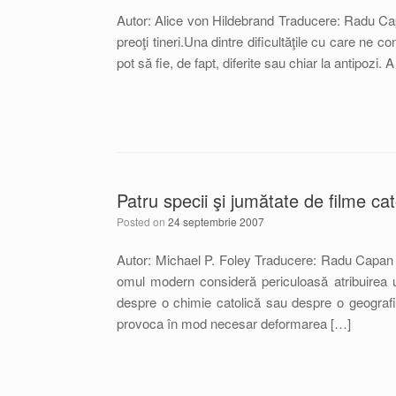
Autor: Alice von Hildebrand Traducere: Radu Capa
preoţi tineri.Una dintre dificultăţile cu care ne co
pot să fie, de fapt, diferite sau chiar la antipozi
Patru specii şi jumătate de filme cat
Posted on
24 septembrie 2007
Autor: Michael P. Foley Traducere: Radu Capan S
omul modern consideră periculoasă atribuirea un
despre o chimie catolică sau despre o geografie
provoca în mod necesar deformarea […]