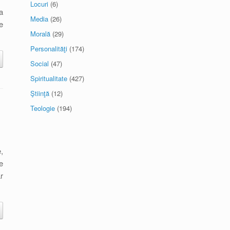
Locuri
(6)
a
Media
(26)
e
Morală
(29)
Personalităţi
(174)
Social
(47)
Spiritualitate
(427)
Ştiinţă
(12)
Teologie
(194)
,
e
r