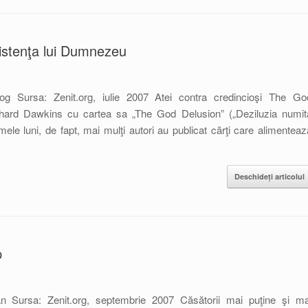
istenţa lui Dumnezeu
og Sursa: Zenit.org, iulie 2007 Atei contra credincioşi The Go
Richard Dawkins cu cartea sa „The God Delusion” („Deziluzia numit
e luni, de fapt, mai mulţi autori au publicat cărţi care alimenteaz
Deschideți articolul
p
 Sursa: Zenit.org, septembrie 2007 Căsătorii mai puţine şi ma