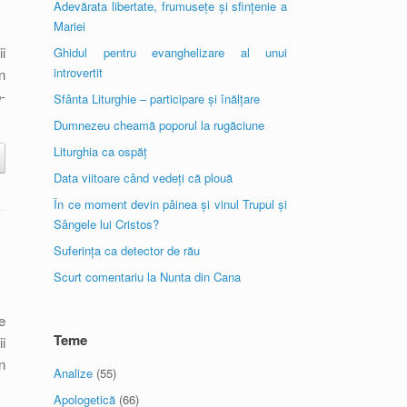
Adevărata libertate, frumusețe și sfințenie a
Mariei
i
Ghidul pentru evanghelizare al unui
introvertit
n
-
Sfânta Liturghie – participare și înălțare
Dumnezeu cheamă poporul la rugăciune
Liturghia ca ospăț
Data viitoare când vedeți că plouă
În ce moment devin pâinea și vinul Trupul și
Sângele lui Cristos?
Suferința ca detector de rău
Scurt comentariu la Nunta din Cana
e
Teme
i
n
Analize
(55)
Apologetică
(66)