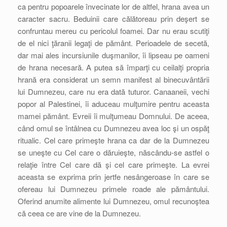
ca pentru popoarele învecinate lor de altfel, hrana avea un
caracter sacru. Beduinii care călătoreau prin deşert se
confruntau mereu cu pericolul foamei. Dar nu erau scutiţi
de el nici ţăranii legaţi de pământ. Perioadele de secetă,
dar mai ales incursiunile duşmanilor, îi lipseau pe oameni
de hrana necesară. A putea să împarţi cu ceilalţi propria
hrană era considerat un semn manifest al binecuvântării
lui Dumnezeu, care nu era dată tuturor. Canaaneii, vechi
popor al Palestinei, îi aduceau mulţumire pentru aceasta
mamei pământ. Evreii îi mulţumeau Domnului. De aceea,
când omul se întâlnea cu Dumnezeu avea loc şi un ospăţ
ritualic. Cel care primeşte hrana ca dar de la Dumnezeu
se uneşte cu Cel care o dăruieşte, născându-se astfel o
relaţie între Cel care dă şi cel care primeşte. La evrei
aceasta se exprima prin jertfe nesângeroase în care se
ofereau lui Dumnezeu primele roade ale pământului.
Oferind anumite alimente lui Dumnezeu, omul recunoştea
că ceea ce are vine de la Dumnezeu.