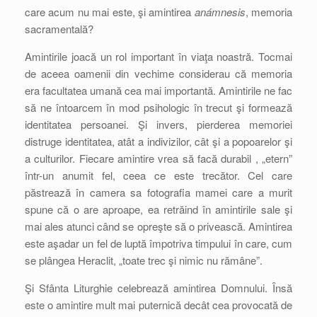
care acum nu mai este, şi amintirea
anámnesis
, memoria
sacramentală?
Amintirile joacă un rol important în viaţa noastră. Tocmai
de aceea oamenii din vechime considerau că memoria
era facultatea umană cea mai importantă. Amintirile ne fac
să ne întoarcem în mod psihologic în trecut şi formează
identitatea persoanei. Şi invers, pierderea memoriei
distruge identitatea, atât a indivizilor, cât şi a popoarelor şi
a culturilor. Fiecare amintire vrea să facă durabil , „etern”
într-un anumit fel, ceea ce este trecător. Cel care
păstrează în camera sa fotografia mamei care a murit
spune că o are aproape, ea retrăind în amintirile sale şi
mai ales atunci când se opreşte să o privească. Amintirea
este aşadar un fel de luptă împotriva timpului în care, cum
se plângea Heraclit, „toate trec şi nimic nu rămâne”.
Şi Sfânta Liturghie celebrează amintirea Domnului. Însă
este o amintire mult mai puternică decât cea provocată de