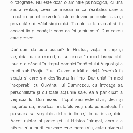
o fotografie. Nu este doar o amintire psihologică, ci una
sacramentală, ceea ce înseamnă că realitatea care a
trecut din punct de vedere istoric devine pe deplin reală şi
prezentă sub vălul simbolului. Trecutul este evocat şi, în
acelaşi timp, depăşit: ceea ce îşi „aminteşte” Dumnezeu
este prezent.
Dar cum de este posibil? În Hristos, viaţa în timp şi
veşnicia nu se exclud, ci se unesc în mod inseparabil.
Isus s-a născut în timpul domniei împăratului August şi a
murit sub Ponţiu Pilat. Ca om a trăit o viaţă înscrisă în
spaţiu şi care s-a desfăşurat în timp. Dar unită în mod
inseparabil cu Cuvântul lui Dumnezeu, cu întreaga sa
personalitate şi cu toate acţiunile sale, ea a participat la
veşnicia lui Dumnezeu. Trupul său este divin, deci şi
naşterea sa, moartea, misterele vieţii sale pământeşti. În
persoana sa, veşnicia a intrat în timp şi timpul în veşnicie.
Acest mister al prezenţei lui Hristos întrupat, care s-a
născut şi a murit, dar care este mereu viu, este universal