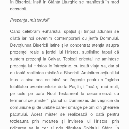
în Biserică; însă în Sfânta Liturghie se manifestă în mod
deosebit.
Prezenţa „misterului”
Când celebrăm euharistia, spaţiul şi timpul adunării se
dilată iar noi devenim contemporani cu jertfa Domnului.
Devoţiunea Bisericii latine şi-a concentrat atenţia asupra
prezenţei reale a jertfei lui Hristos, subliniind faptul că
suntem prezenţi la Calvar. Teologii orientali ne amintesc
prezenţa lui Hristos în întregime, cu toată viaţa sa, dar şi
cu toată realitatea mistică a Bisericii. Amintirea acţiunii lui
Isus la cina cea de taină se lărgeşte pentru a îngloba
totalitatea evenimentelor de la Paşti şi, încă şi mai mult,
pe cele pe care Noul Testament le desemnează cu
termenul de „mister”: planul lui Dumnezeu din veşnicie de
comuniune şi de unitate care-l smulge pe om din ghearele
păcatului. Acest mister se realizează o dată pentru
totdeauna prin moartea şi învierea lui Hristos, prin
ridicarea sa la cer şi prin dăruirea Spiritului Sfânt. În