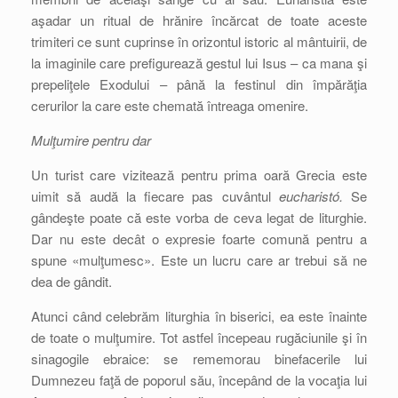
aşadar un ritual de hrănire încărcat de toate aceste
trimiteri ce sunt cuprinse în orizontul istoric al mântuirii, de
la imaginile care prefigurează gestul lui Isus – ca mana şi
prepeliţele Exodului – până la festinul din împărăţia
cerurilor la care este chemată întreaga omenire.
Mulţumire pentru dar
Un turist care vizitează pentru prima oară Grecia este
uimit să audă la fiecare pas cuvântul
eucharistó.
Se
gândeşte poate că este vorba de ceva legat de liturghie.
Dar nu este decât o expresie foarte comună pentru a
spune «mulţumesc». Este un lucru care ar trebui să ne
dea de gândit.
Atunci când celebrăm liturghia în biserici, ea este înainte
de toate o mulţumire. Tot astfel începeau rugăciunile şi în
sinagogile ebraice: se rememorau binefacerile lui
Dumnezeu faţă de poporul său, începând de la vocaţia lui