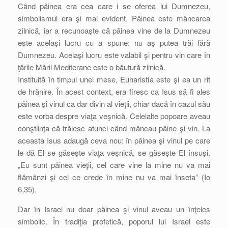
Când pâinea era cea care i se oferea lui Dumnezeu,
simbolismul era şi mai evident. Pâinea este mâncarea
zilnică, iar a recunoaşte că pâinea vine de la Dumnezeu
este acelaşi lucru cu a spune: nu aş putea trăi fără
Dumnezeu. Acelaşi lucru este valabil şi pentru vin care în
ţările Mării Mediterane este o băutură zilnică.
Instituită în timpul unei mese, Euharistia este şi ea un rit
de hrănire. În acest context, era firesc ca Isus să fi ales
pâinea şi vinul ca dar divin al vieţii, chiar dacă în cazul său
este vorba despre viaţa veşnică. Celelalte popoare aveau
conştiinţa că trăiesc atunci când mâncau pâine şi vin. La
aceasta Isus adaugă ceva nou: în pâinea şi vinul pe care
le dă El se găseşte viaţa veşnică, se găseşte El însuşi.
„Eu sunt pâinea vieţii, cel care vine la mine nu va mai
flămânzi şi cel ce crede în mine nu va mai înseta” (Io
6,35).
Dar în Israel nu doar pâinea şi vinul aveau un înţeles
simbolic. În tradiţia profetică, poporul lui Israel este