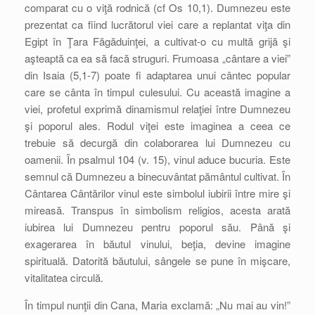
comparat cu o viţă rodnică (cf Os 10,1). Dumnezeu este
prezentat ca fiind lucrătorul viei care a replantat viţa din
Egipt în Ţara Făgăduinţei, a cultivat-o cu multă grijă şi
aşteaptă ca ea să facă struguri. Frumoasa „cântare a viei”
din Isaia (5,1-7) poate fi adaptarea unui cântec popular
care se cânta în timpul culesului. Cu această imagine a
viei, profetul exprimă dinamismul relaţiei între Dumnezeu
şi poporul ales. Rodul viţei este imaginea a ceea ce
trebuie să decurgă din colaborarea lui Dumnezeu cu
oamenii. În psalmul 104 (v. 15), vinul aduce bucuria. Este
semnul că Dumnezeu a binecuvântat pământul cultivat. În
Cântarea Cântărilor vinul este simbolul iubirii între mire şi
mireasă. Transpus în simbolism religios, acesta arată
iubirea lui Dumnezeu pentru poporul său. Până şi
exagerarea în băutul vinului, beţia, devine imagine
spirituală. Datorită băutului, sângele se pune în mişcare,
vitalitatea circulă.
În timpul nunţii din Cana, Maria exclamă: „Nu mai au vin!”