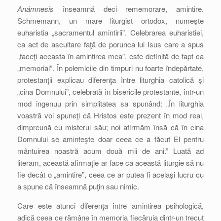
Anámnesis
înseamnă deci rememorare, amintire.
Schmemann, un mare liturgist ortodox, numeşte
euharistia „sacramentul amintirii”. Celebrarea euharistiei,
ca act de ascultare faţă de porunca lui Isus care a spus
„faceţi aceasta în amintirea mea”, este definită de fapt ca
„memorial”. În polemicile din timpuri nu foarte îndepărtate,
protestanţii explicau diferenţa între liturghia catolică şi
„cina Domnului”, celebrată în bisericile protestante, într-un
mod ingenuu prin simplitatea sa spunând: „În liturghia
voastră voi spuneţi că Hristos este prezent în mod real,
dimpreună cu misterul său; noi afirmăm însă că în cina
Domnului se aminteşte doar ceea ce a făcut El pentru
mântuirea noastră acum două mii de ani.” Luată ad
literam, această afirmaţie ar face ca această liturgie să nu
fie decât o „amintire”, ceea ce ar putea fi acelaşi lucru cu
a spune că înseamnă puţin sau nimic.
Care este atunci diferenţa între amintirea psihologică,
adică ceea ce rămâne în memoria fiecăruia dintr-un trecut