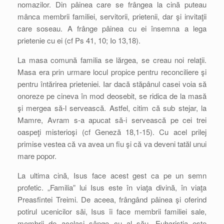
nomazilor. Din pâinea care se frângea la cină puteau
mânca membrii familiei, servitorii, prietenii, dar şi invitaţii
care soseau. A frânge pâinea cu ei însemna a lega
prietenie cu ei (cf Ps 41, 10; Io 13,18).
La masa comună familia se lărgea, se creau noi relaţii.
Masa era prin urmare locul propice pentru reconciliere şi
pentru întărirea prieteniei. Iar dacă stăpânul casei voia să
onoreze pe cineva în mod deosebit, se ridica de la masă
şi mergea să-l servească. Astfel, citim că sub stejar, la
Mamre, Avram s-a apucat să-i servească pe cei trei
oaspeţi misterioşi (cf Geneză 18,1-15). Cu acel prilej
primise vestea că va avea un fiu şi că va deveni tatăl unui
mare popor.
La ultima cină, Isus face acest gest ca pe un semn
profetic. „Familia” lui Isus este în viaţa divină, în viaţa
Preasfintei Treimi. De aceea, frângând pâinea şi oferind
potirul ucenicilor săi, Isus îi face membrii familiei sale,
membrii de acelaşi sânge cu al său. Euharistia este