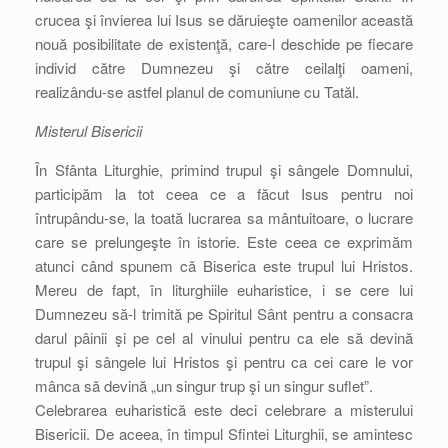
crucea şi învierea lui Isus se dăruieşte oamenilor această
nouă posibilitate de existenţă, care-l deschide pe fiecare
individ către Dumnezeu şi către ceilalţi oameni,
realizându-se astfel planul de comuniune cu Tatăl.
Misterul Bisericii
În Sfânta Liturghie, primind trupul şi sângele Domnului,
participăm la tot ceea ce a făcut Isus pentru noi
întrupându-se, la toată lucrarea sa mântuitoare, o lucrare
care se prelungeşte în istorie. Este ceea ce exprimăm
atunci când spunem că Biserica este trupul lui Hristos.
Mereu de fapt, în liturghiile euharistice, i se cere lui
Dumnezeu să-l trimită pe Spiritul Sânt pentru a consacra
darul pâinii şi pe cel al vinului pentru ca ele să devină
trupul şi sângele lui Hristos şi pentru ca cei care le vor
mânca să devină „un singur trup şi un singur suflet”.
Celebrarea euharistică este deci celebrare a misterului
Bisericii. De aceea, în timpul Sfintei Liturghii, se amintesc