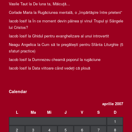
Vasile Taut
la
De luna ta, Măicuţă…
Corlade Maria
la
Rugăciunea mentală, o „împărtăşire între prieteni”
Iacob Iosif
la
În ce moment devin pâinea și vinul Trupul și Sângele
lui Cristos?
Iacob Iosif
la
Ghidul pentru evanghelizare al unui introvertit
Neagu Angelica
la
Cum să te pregătești pentru Sfânta Liturghie (5
sfaturi practice)
Iacob Iosif
la
Dumnezeu cheamă poporul la rugăciune
Iacob Iosif
la
Data viitoare când vedeți că plouă
Calendar
aprilie 2007
L
Ma
Mi
J
V
S
D
1
2
3
4
5
6
7
8