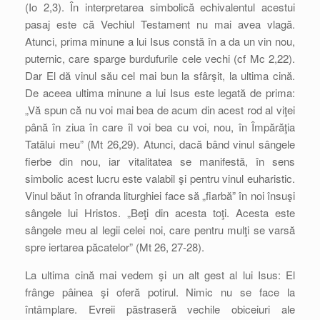
(Io 2,3). În interpretarea simbolică echivalentul acestui
pasaj este că Vechiul Testament nu mai avea vlagă.
Atunci, prima minune a lui Isus constă în a da un vin nou,
puternic, care sparge burdufurile cele vechi (cf Mc 2,22).
Dar El dă vinul său cel mai bun la sfârşit, la ultima cină.
De aceea ultima minune a lui Isus este legată de prima:
„Vă spun că nu voi mai bea de acum din acest rod al viţei
până în ziua în care îl voi bea cu voi, nou, în Împărăţia
Tatălui meu” (Mt 26,29). Atunci, dacă bând vinul sângele
fierbe din nou, iar vitalitatea se manifestă, în sens
simbolic acest lucru este valabil şi pentru vinul euharistic.
Vinul băut în ofranda liturghiei face să „fiarbă” în noi însuşi
sângele lui Hristos. „Beţi din acesta toţi. Acesta este
sângele meu al legii celei noi, care pentru mulţi se varsă
spre iertarea păcatelor” (Mt 26, 27-28).
La ultima cină mai vedem şi un alt gest al lui Isus: El
frânge pâinea şi oferă potirul. Nimic nu se face la
întâmplare. Evreii păstraseră vechile obiceiuri ale