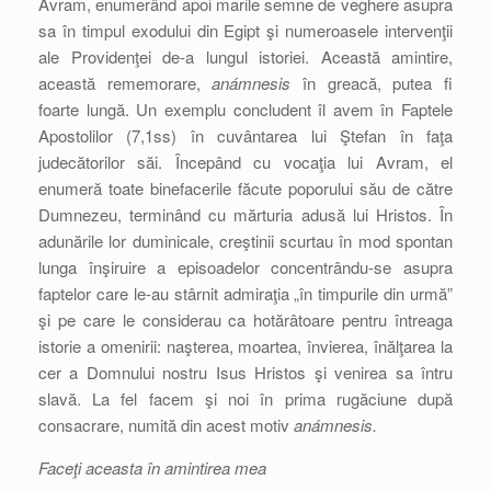
Avram, enumerând apoi marile semne de veghere asupra
sa în timpul exodului din Egipt şi numeroasele intervenţii
ale Providenţei de-a lungul istoriei. Această amintire,
această rememorare,
anámnesis
în greacă, putea fi
foarte lungă. Un exemplu concludent îl avem în Faptele
Apostolilor (7,1ss) în cuvântarea lui Ştefan în faţa
judecătorilor săi. Începând cu vocaţia lui Avram, el
enumeră toate binefacerile făcute poporului său de către
Dumnezeu, terminând cu mărturia adusă lui Hristos. În
adunările lor duminicale, creştinii scurtau în mod spontan
lunga înşiruire a episoadelor concentrându-se asupra
faptelor care le-au stârnit admiraţia „în timpurile din urmă”
şi pe care le considerau ca hotărâtoare pentru întreaga
istorie a omenirii: naşterea, moartea, învierea, înălţarea la
cer a Domnului nostru Isus Hristos şi venirea sa întru
slavă. La fel facem şi noi în prima rugăciune după
consacrare, numită din acest motiv
anámnesis.
Faceţi aceasta în amintirea mea