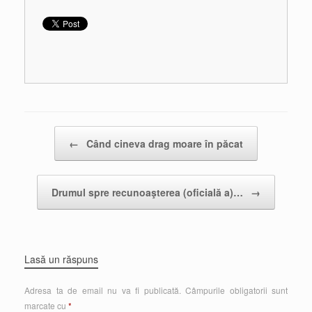
Post navigation
←
Când cineva drag moare în păcat
Drumul spre recunoaşterea (oficială a)…
→
Lasă un răspuns
Adresa ta de email nu va fi publicată.
Câmpurile obligatorii sunt
marcate cu
*