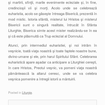
şi martirii, sfinţii, marile evenimente ecleziale şi, în fine,
credincioşii vii şi morţi. Acolo unde se celebrează
euharistia, acolo se găseşte întreaga Biserică, prezentă în
mod mistic. Istoria sfântă, misterul lui Hristos şi misterul
Bisericii sunt o singură realitate, întrucât în Sfânta
Liturghie, Biserica simte acest mister realizându-se în ea
şi că este plăsmuită ca Trup eclezial al Domnului.
Atunci, prin intermediul euharistiei, şi noi intrăm în
veşnicie, toată viaţa noastră şi toate faptele noastre bune,
divino-umane şi ele, prin harul Spiritului Sfânt. Celebrarea
euharistică apare aşadar ca anticipare a Liturghiei cereşti,
în care Hristos, Preotul veşnic, va pomeni viaţa noastră
pământească la altarul ceresc, unde se va celebra
veşnica pomenire a întregii istorii a mântuirii.
Posted in
Liturgie
.