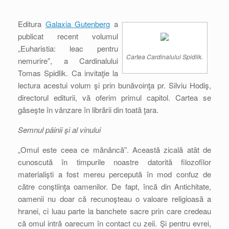
Editura
Galaxia Gutenberg
a
publicat recent volumul
„Euharistia: leac pentru
Cartea Cardinalului Spidlik.
nemurire”, a Cardinalului
Tomas Spidlik. Ca invitaţie la
lectura acestui volum şi prin bunăvoinţa pr. Silviu Hodiş,
directorul editurii, vă oferim primul capitol. Cartea se
găseşte în vânzare în librării din toată ţara.
Semnul pâinii şi al vinului
„Omul este ceea ce mănâncă”. Această zicală atât de
cunoscută în timpurile noastre datorită filozofilor
materialişti a fost mereu percepută în mod confuz de
către conştiinţa oamenilor. De fapt, încă din Antichitate,
oamenii nu doar că recunoşteau o valoare religioasă a
hranei, ci luau parte la banchete sacre prin care credeau
că omul intră oarecum în contact cu zeii. Şi pentru evrei,