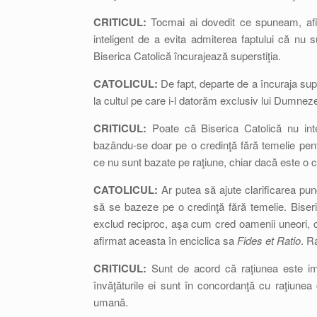
CRITICUL:
Tocmai ai dovedit ce spuneam, afi
inteligent de a evita admiterea faptului că nu s
Biserica Catolică încurajează superstiţia.
CATOLICUL:
De fapt, departe de a încuraja sup
la cultul pe care i-l datorăm exclusiv lui Dumnez
CRITICUL:
Poate că Biserica Catolică nu inte
bazându-se doar pe o credinţă fără temelie pentr
ce nu sunt bazate pe raţiune, chiar dacă este o c
CATOLICUL:
Ar putea să ajute clarificarea punct
să se bazeze pe o credinţă fără temelie. Biseric
exclud reciproc, aşa cum cred oamenii uneori, c
afirmat aceasta în enciclica sa
Fides et Ratio
. R
CRITICUL:
Sunt de acord că raţiunea este im
învăţăturile ei sunt în concordanţă cu raţiune
umană.