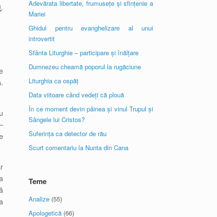
Adevărata libertate, frumusețe și sfințenie a
Mariei
Ghidul pentru evanghelizare al unui
introvertit
Sfânta Liturghie – participare și înălțare
Dumnezeu cheamă poporul la rugăciune
e
Liturghia ca ospăț
.
Data viitoare când vedeți că plouă
În ce moment devin pâinea și vinul Trupul și
u
Sângele lui Cristos?
–
Suferința ca detector de rău
e
Scurt comentariu la Nunta din Cana
r
a
Teme
ă
Analize
(55)
a
Apologetică
(66)