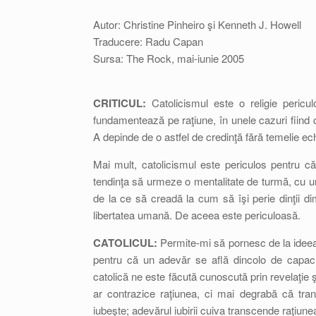
Autor: Christine Pinheiro şi Kenneth J. Howell
Traducere: Radu Capan
Sursa: The Rock, mai-iunie 2005
CRITICUL:
Catolicismul este o religie peric
fundamentează pe raţiune, în unele cazuri fiind chi
A depinde de o astfel de credinţă fără temelie ec
Mai mult, catolicismul este periculos pentru că re
tendinţa să urmeze o mentalitate de turmă, cu u
de la ce să creadă la cum să îşi perie dinţii dimi
libertatea umană. De aceea este periculoasă.
CATOLICUL:
Permite-mi să pornesc de la ideea 
pentru că un adevăr se află dincolo de capaci
catolică ne este făcută cunoscută prin revelaţie
ar contrazice raţiunea, ci mai degrabă că tra
iubeşte; adevărul iubirii cuiva transcende raţiun