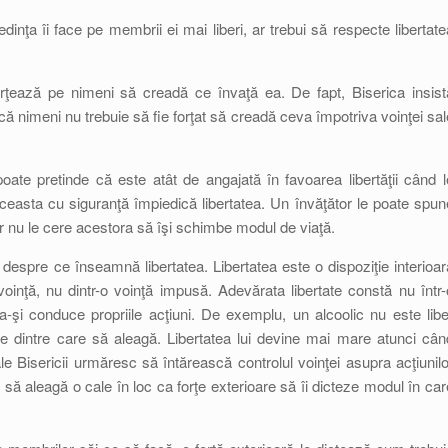
nţa îi face pe membrii ei mai liberi, ar trebui să respecte libertate
rţează pe nimeni să creadă ce învaţă ea. De fapt, Biserica insist
l că nimeni nu trebuie să fie forţat să creadă ceva împotriva voinţei sal
ate pretinde că este atât de angajată în favoarea libertăţii când l
ceasta cu siguranţă împiedică libertatea. Un învăţător le poate spun
dar nu le cere acestora să îşi schimbe modul de viaţă.
 despre ce înseamnă libertatea. Libertatea este o dispoziţie interioar
inţă, nu dintr-o voinţă impusă. Adevărata libertate constă nu într-
 a-şi conduce propriile acţiuni. De exemplu, un alcoolic nu este libe
ce dintre care să aleagă. Libertatea lui devine mai mare atunci cân
le Bisericii urmăresc să întărească controlul voinţei asupra acţiunilo
să aleagă o cale în loc ca forţe exterioare să îi dicteze modul în car