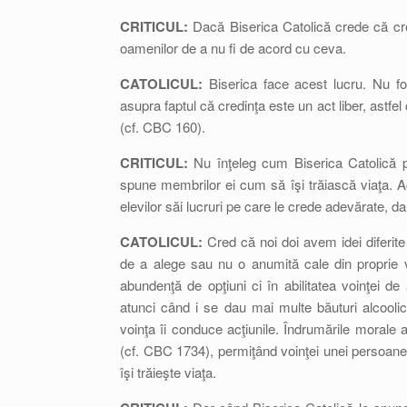
CRITICUL:
Dacă Biserica Catolică crede că credi
oamenilor de a nu fi de acord cu ceva.
CATOLICUL:
Biserica face acest lucru. Nu fo
asupra faptul că credinţa este un act liber, astfe
(cf. CBC 160).
CRITICUL:
Nu înţeleg cum Biserica Catolică po
spune membrilor ei cum să îşi trăiască viaţa. A
elevilor săi lucruri pe care le crede adevărate, 
CATOLICUL:
Cred că noi doi avem idei diferite
de a alege sau nu o anumită cale din proprie vo
abundenţă de opţiuni ci în abilitatea voinţei de
atunci când i se dau mai multe băuturi alcooli
voinţa îi conduce acţiunile. Îndrumările morale a
(cf. CBC 1734), permiţând voinţei unei persoane 
îşi trăieşte viaţa.