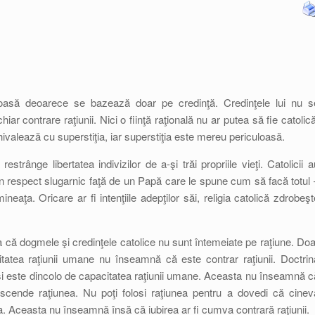
uloasă deoarece se bazează doar pe credinţă. Credinţele lui nu s
ar contrare raţiunii. Nici o fiinţă raţională nu ar putea să fie catolică
hivalează cu superstiţia, iar superstiţia este mereu periculoasă.
strânge libertatea indivizilor de a-şi trăi propriile vieţi. Catolicii a
n respect slugarnic faţă de un Papă care le spune cum să facă totul 
neaţa. Oricare ar fi intenţiile adepţilor săi, religia catolică zdrobeşt
că dogmele şi credinţele catolice nu sunt întemeiate pe raţiune. Doa
tatea raţiunii umane nu înseamnă că este contrar raţiunii. Doctrin
 şi este dincolo de capacitatea raţiunii umane. Aceasta nu înseamnă c
nscende raţiunea. Nu poţi folosi raţiunea pentru a dovedi că cinev
ea. Aceasta nu înseamnă însă că iubirea ar fi cumva contrară raţiunii.