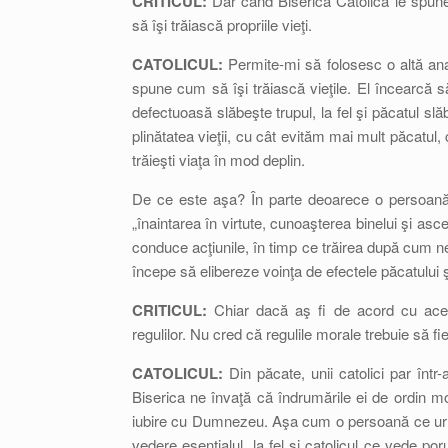
CRITICUL:
Dar când Biserica Catolică le spune 
să îşi trăiască propriile vieţi.
CATOLICUL:
Permite-mi să folosesc o altă anal
spune cum să îşi trăiască vieţile. El încearcă s
defectuoasă slăbeşte trupul, la fel şi păcatul 
plinătatea vieţii, cu cât evităm mai mult păcatul,
trăieşti viaţa în mod deplin.
De ce este aşa? În parte deoarece o persoană ce
„înaintarea în virtute, cunoaşterea binelui şi a
conduce acţiunile, în timp ce trăirea după cum n
începe să elibereze voinţa de efectele păcatului ş
CRITICUL:
Chiar dacă aş fi de acord cu aces
regulilor. Nu cred că regulile morale trebuie să fie
CATOLICUL:
Din păcate, unii catolici par într
Biserica ne învaţă că îndrumările ei de ordin mor
iubire cu Dumnezeu. Aşa cum o persoană ce urme
vedere esenţialul, la fel şi catolicul ce vede por