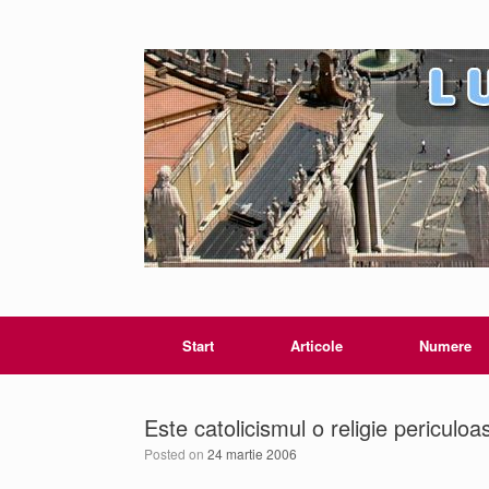
Start
Articole
Numere
Este catolicismul o religie periculoa
Posted on
24 martie 2006