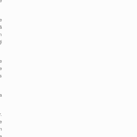
e
e
ă
m
i
e
e
s
a
.
e
n
e