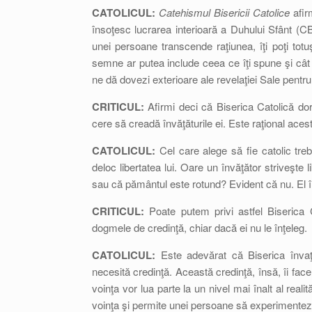
CATOLICUL:
Catehismul Bisericii Catolice
afir
însoţesc lucrarea interioară a Duhului Sfânt (CB
unei persoane transcende raţiunea, îţi poţi totu
semne ar putea include ceea ce îţi spune şi cât 
ne dă dovezi exterioare ale revelaţiei Sale pent
CRITICUL:
Afirmi deci că Biserica Catolică dore
cere să creadă învăţăturile ei. Este raţional aces
CATOLICUL:
Cel care alege să fie catolic tre
deloc libertatea lui. Oare un învăţător striveşte 
sau că pământul este rotund? Evident că nu. El în
CRITICUL:
Poate putem privi astfel Biserica C
dogmele de credinţă, chiar dacă ei nu le înţeleg.
CATOLICUL:
Este adevărat că Biserica învaţ
necesită credinţă. Această credinţă, însă, îi face p
voinţa vor lua parte la un nivel mai înalt al real
voinţa şi permite unei persoane să experimenteze o