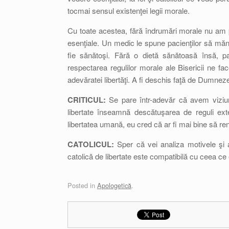
tocmai sensul existenţei legii morale.
Cu toate acestea, fără îndrumări morale nu am p
esenţiale. Un medic le spune pacienţilor să măn
fie sănătoşi. Fără o dietă sănătoasă însă, p
respectarea regulilor morale ale Bisericii ne f
adevăratei libertăţi. A fi deschis faţă de Dumnez
CRITICUL:
Se pare într-adevăr că avem viziuni
libertate înseamnă descătuşarea de reguli ext
libertatea umană, eu cred că ar fi mai bine să ren
CATOLICUL:
Sper că vei analiza motivele şi a
catolică de libertate este compatibilă cu ceea ce
Posted in
Apologetică
.