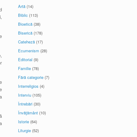
Artă
(14)
d
Biblic
(113)
,
Bioetică
(38)
Biserică
(178)
e
Cateheză
(17)
Ecumenism
(28)
,
Editorial
(9)
r
Familie
(78)
Fără categorie
(7)
e
Interreligios
(4)
e
Interviu
(105)
a
.
Întrebări
(30)
Învăţământ
(10)
ă
Istorie
(64)
a
Liturgie
(52)