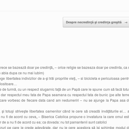
Despre necredinţă şi credinţa greşită
→
arece se bazează doar pe credinţă„ – orice religie se bazeaza doar pe credinta, ca 
in abia dupa ce nu mai iubim)
e libertatea indivizilor de a-şi trăi propriile vieţi„ – si bicicleta e periculoasa pent
folositoare…
te de turmă, cu un respect slugarnic faţă de un Papă care le spune cum să facă totu
e, dar respectul meu fata de Papa seamana cu respectul fata de bunic (pe alte tem
cu care vorbesc de fiecare data cand am nedumeriri – nu se ajunge la Papa asa 
, şi totuşi striveşte libertatea oamenilor când le cere să creadă învăţăturile ei… 
 nu fi de acord cu ceva„ – Biserica Catolica propune o invatatura la care omul es
r de a nu fi de acord cu ea; ca dovada: nu tot pamantenii sunt catolici
ucruri pe care le crede adevărate, dar nu le cere acestora să îşi schimbe modul 