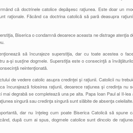
rmând că doctrinele catolice depăşesc raţiunea. Este doar un mo
unt raţionale. Făcând ca doctrina catolică să pară deasupra raţiunii
erstiţia, Biserica o condamnă deoarece aceasta ne distrage atenţia d
eu.
nţionează să încurajeze superstiţia, dar cu toate acestea o face
u a-şi susţine dogmele. Superstiţia este o consecinţă a învăţăturilo
onsecinţă neintenţionată.
ului de vedere catolic asupra credinţei şi raţiunii. Catolicii nu trebui
a încurajează folosirea raţiunii, deoarece raţiunea şi credinţa nu s
i mai degrabă se completează una pe alta. Papa Ioan Paul al II-lea 
aţiunea singură sau credinţa singură sunt slăbite de absenţa celeilalte
portantă, dar nu înţeleg cum poate Biserica Catolică să spune c
a când, după cum ai spus, dogmele catolice sunt dincolo de raţiune