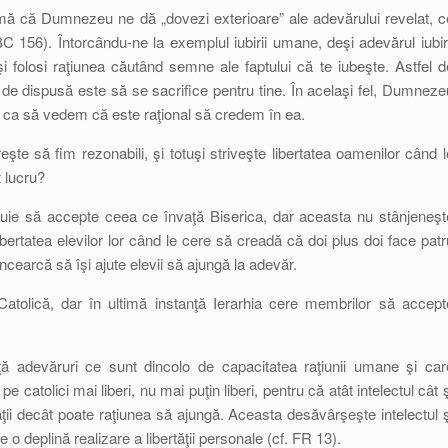
mă că Dumnezeu ne dă „dovezi exterioare” ale adevărului revelat, c
C 156). Întorcându-ne la exemplul iubirii umane, deşi adevărul iubiri
şi folosi raţiunea căutând semne ale faptului că te iubeşte. Astfel d
de dispusă este să se sacrifice pentru tine. În acelaşi fel, Dumneze
ru ca să vedem că este raţional să credem în ea.
şte să fim rezonabili, şi totuşi striveşte libertatea oamenilor când l
t lucru?
buie să accepte ceea ce învaţă Biserica, dar aceasta nu stânjeneşt
libertatea elevilor lor când le cere să creadă că doi plus doi face patr
cearcă să îşi ajute elevii să ajungă la adevăr.
atolică, dar în ultimă instanţă Ierarhia cere membrilor să accept
ă adevăruri ce sunt dincolo de capacitatea raţiunii umane şi car
e catolici mai liberi, nu mai puţin liberi, pentru că atât intelectul cât ş
ităţii decât poate raţiunea să ajungă. Aceasta desăvârşeşte intelectul ş
 deplină realizare a libertăţii personale (cf. FR 13).