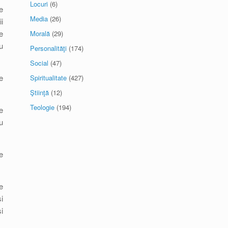
Locuri
(6)
e
Media
(26)
i
e
Morală
(29)
u
Personalităţi
(174)
Social
(47)
e
Spiritualitate
(427)
Ştiinţă
(12)
Teologie
(194)
e
u
e
e
i
i