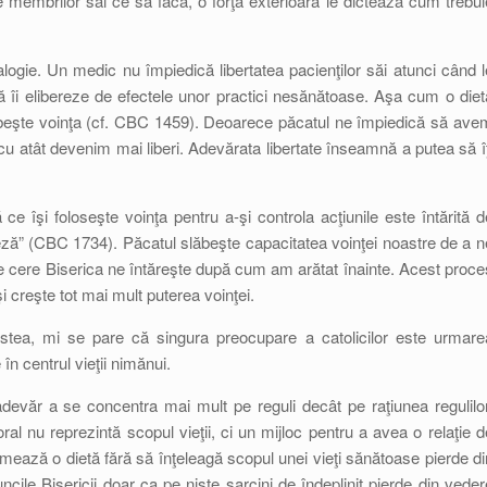
membrilor săi ce să facă, o forţă exterioară le dictează cum trebui
ogie. Un medic nu împiedică libertatea pacienţilor săi atunci când l
ă îi elibereze de efectele unor practici nesănătoase. Aşa cum o diet
slăbeşte voinţa (cf. CBC 1459). Deoarece păcatul ne împiedică să ave
 cu atât devenim mai liberi. Adevărata libertate înseamnă a putea să îţ
 îşi foloseşte voinţa pentru a-şi controla acţiunile este întărită d
sceză” (CBC 1734). Păcatul slăbeşte capacitatea voinţei noastre de a n
e cere Biserica ne întăreşte după cum am arătat înainte. Acest proce
i creşte tot mai mult puterea voinţei.
tea, mi se pare că singura preocupare a catolicilor este urmare
 în centrul vieţii nimănui.
-adevăr a se concentra mai mult pe reguli decât pe raţiunea regulilor
al nu reprezintă scopul vieţii, ci un mijloc pentru a avea o relaţie d
ază o dietă fără să înţeleagă scopul unei vieţi sănătoase pierde di
uncile Bisericii doar ca pe nişte sarcini de îndeplinit pierde din veder