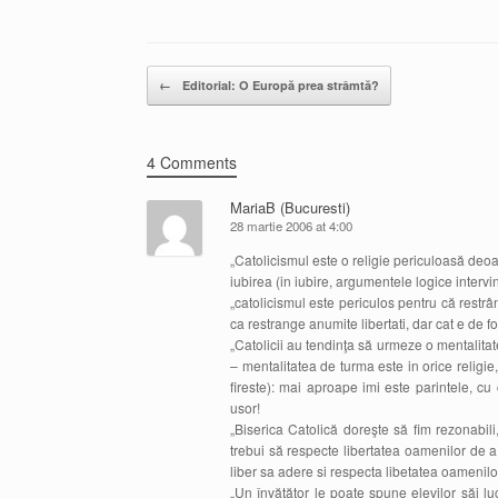
Post navigation
←
Editorial: O Europă prea strâmtă?
4 Comments
MariaB (Bucuresti)
28 martie 2006 at 4:00
„Catolicismul este o religie periculoasă deo
iubirea (in iubire, argumentele logice interv
„catolicismul este periculos pentru că restrâng
ca restrange anumite libertati, dar cat e de 
„Catolicii au tendinţa să urmeze o mentalita
– mentalitatea de turma este in orice religi
fireste): mai aproape imi este parintele, 
usor!
„Biserica Catolică doreşte să fim rezonabili
trebui să respecte libertatea oamenilor de a
liber sa adere si respecta libetatea oamenilo
„Un învăţător le poate spune elevilor săi l