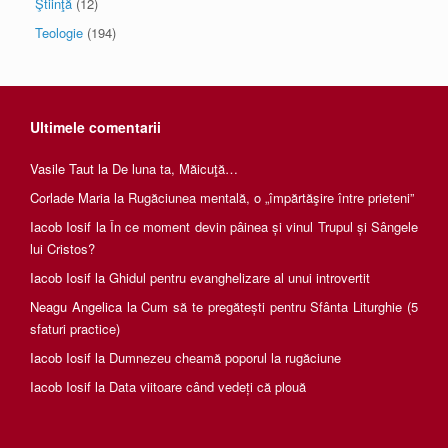
Ştiinţă
(12)
Teologie
(194)
Ultimele comentarii
Vasile Taut
la
De luna ta, Măicuţă…
Corlade Maria
la
Rugăciunea mentală, o „împărtăşire între prieteni”
Iacob Iosif
la
În ce moment devin pâinea și vinul Trupul și Sângele
lui Cristos?
Iacob Iosif
la
Ghidul pentru evanghelizare al unui introvertit
Neagu Angelica
la
Cum să te pregătești pentru Sfânta Liturghie (5
sfaturi practice)
Iacob Iosif
la
Dumnezeu cheamă poporul la rugăciune
Iacob Iosif
la
Data viitoare când vedeți că plouă