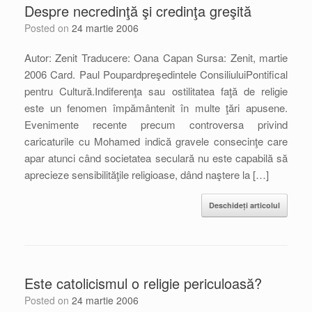
Despre necredinţă şi credinţa greşită
Posted on
24 martie 2006
Autor: Zenit Traducere: Oana Capan Sursa: Zenit, martie
2006 Card. Paul Poupardpreşedintele ConsiliuluiPontifical
pentru Cultură.Indiferenţa sau ostilitatea faţă de religie
este un fenomen împământenit în multe ţări apusene.
Evenimente recente precum controversa privind
caricaturile cu Mohamed indică gravele consecinţe care
apar atunci când societatea seculară nu este capabilă să
aprecieze sensibilităţile religioase, dând naştere la […]
Deschideți articolul
Este catolicismul o religie periculoasă?
Posted on
24 martie 2006