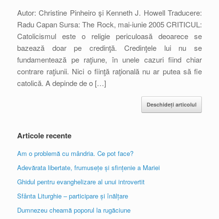
Autor: Christine Pinheiro şi Kenneth J. Howell Traducere:
Radu Capan Sursa: The Rock, mai-iunie 2005 CRITICUL:
Catolicismul este o religie periculoasă deoarece se
bazează doar pe credinţă. Credinţele lui nu se
fundamentează pe raţiune, în unele cazuri fiind chiar
contrare raţiunii. Nici o fiinţă raţională nu ar putea să fie
catolică. A depinde de o […]
Deschideți articolul
Articole recente
Am o problemă cu mândria. Ce pot face?
Adevărata libertate, frumusețe și sfințenie a Mariei
Ghidul pentru evanghelizare al unui introvertit
Sfânta Liturghie – participare și înălțare
Dumnezeu cheamă poporul la rugăciune