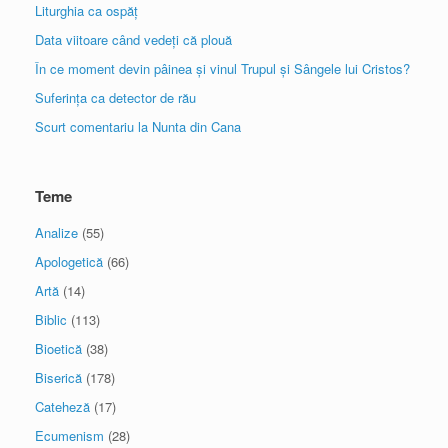
Liturghia ca ospăț
Data viitoare când vedeți că plouă
În ce moment devin pâinea și vinul Trupul și Sângele lui Cristos?
Suferința ca detector de rău
Scurt comentariu la Nunta din Cana
Teme
Analize
(55)
Apologetică
(66)
Artă
(14)
Biblic
(113)
Bioetică
(38)
Biserică
(178)
Cateheză
(17)
Ecumenism
(28)