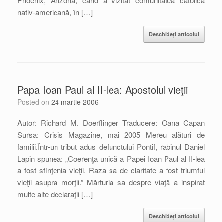
Phoenix, Arizona, când a vizitat comunitatea catolică
nativ-americană, în […]
Deschideți articolul
Papa Ioan Paul al II-lea: Apostolul vieţii
Posted on
24 martie 2006
Autor: Richard M. Doerflinger Traducere: Oana Capan
Sursa: Crisis Magazine, mai 2005 Mereu alături de
familii.Într-un tribut adus defunctului Pontif, rabinul Daniel
Lapin spunea: „Coerenţa unică a Papei Ioan Paul al II-lea
a fost sfinţenia vieţii. Raza sa de claritate a fost triumful
vieţii asupra morţii.” Mărturia sa despre viaţă a inspirat
multe alte declaraţii […]
Deschideți articolul