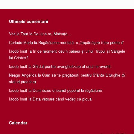
Ultimele comentarii
Vasile Taut
la
De luna ta, Măicuţă…
Corlade Maria
la
Rugăciunea mentală, o „împărtăşire între prieteni”
Iacob Iosif
la
În ce moment devin pâinea și vinul Trupul și Sângele
lui Cristos?
Iacob Iosif
la
Ghidul pentru evanghelizare al unui introvertit
Neagu Angelica
la
Cum să te pregătești pentru Sfânta Liturghie (5
sfaturi practice)
Iacob Iosif
la
Dumnezeu cheamă poporul la rugăciune
Iacob Iosif
la
Data viitoare când vedeți că plouă
Calendar