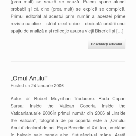
(prea mult) se scuză se acuză. Putem spune atunci
probabil şi că cine (prea mult) se explică se complică.
Primul editorial al acestui prim număr al acestei prime
reviste catolice – strict electronice – dedicată creării unui
spaţiu de analiză a şi reflecţie asupra vieţii Bisericii şi […]
Deschideți articolul
„Omul Anului”
Posted on
24 ianuarie 2006
Autor: dr. Robert Moynihan Traducere: Radu Capan
Sursa: Inside the Vatican Coperta Inside the
Vaticanianuarie 2006În primul număr din 2006 al „Inside
the Vatican”, fotografia de pe copertă este a „Omului
Anului” declarat de noi, Papa Benedict al XVI-lea, umblând
în hainele sale papale albe, fluturându-şi mâna. Arată