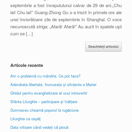
septembrie a fost începutulunui calvar de 29 de ani.„Chu
lai! Chu lai!” Guang-Zhong Gu s-a trezit în primele ore ale
unei înviorătoare zile de septembrie în Shanghai. O voce
necunoscută striga: „Afară! Afară!” Au auzit în spatele uşii
cum se […]
Deschideți articolul
Articole recente
Am o problemă cu mândria. Ce pot face?
Adevărata libertate, frumusețe și sfințenie a Mariei
Ghidul pentru evanghelizare al unui introvertit
Sfânta Liturghie – participare și înălțare
Dumnezeu cheamă poporul la rugăciune
Liturghia ca ospăț
Data viitoare când vedeți că plouă