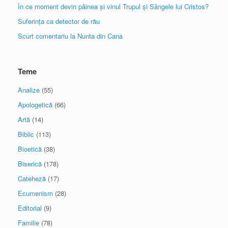
În ce moment devin pâinea și vinul Trupul și Sângele lui Cristos?
Suferința ca detector de rău
Scurt comentariu la Nunta din Cana
Teme
Analize
(55)
Apologetică
(66)
Artă
(14)
Biblic
(113)
Bioetică
(38)
Biserică
(178)
Cateheză
(17)
Ecumenism
(28)
Editorial
(9)
Familie
(78)