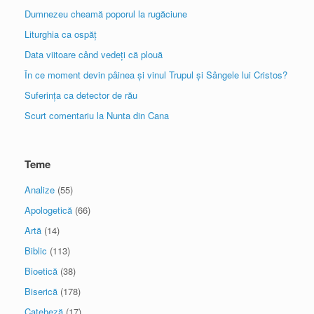
Dumnezeu cheamă poporul la rugăciune
Liturghia ca ospăț
Data viitoare când vedeți că plouă
În ce moment devin pâinea și vinul Trupul și Sângele lui Cristos?
Suferința ca detector de rău
Scurt comentariu la Nunta din Cana
Teme
Analize
(55)
Apologetică
(66)
Artă
(14)
Biblic
(113)
Bioetică
(38)
Biserică
(178)
Cateheză
(17)