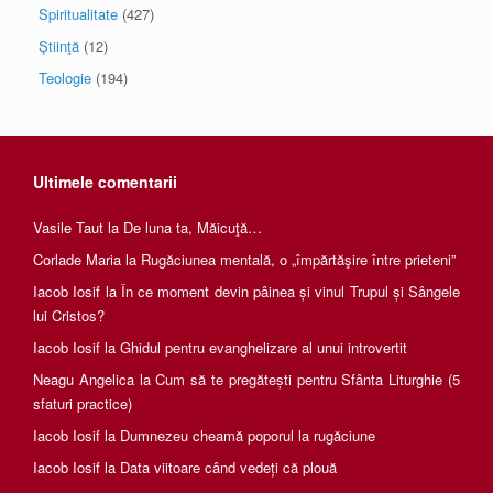
Spiritualitate
(427)
Ştiinţă
(12)
Teologie
(194)
Ultimele comentarii
Vasile Taut
la
De luna ta, Măicuţă…
Corlade Maria
la
Rugăciunea mentală, o „împărtăşire între prieteni”
Iacob Iosif
la
În ce moment devin pâinea și vinul Trupul și Sângele
lui Cristos?
Iacob Iosif
la
Ghidul pentru evanghelizare al unui introvertit
Neagu Angelica
la
Cum să te pregătești pentru Sfânta Liturghie (5
sfaturi practice)
Iacob Iosif
la
Dumnezeu cheamă poporul la rugăciune
Iacob Iosif
la
Data viitoare când vedeți că plouă