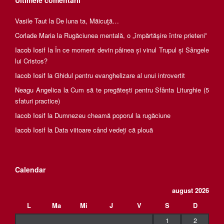
Ultimele comentarii
Vasile Taut
la
De luna ta, Măicuţă…
Corlade Maria
la
Rugăciunea mentală, o „împărtăşire între prieteni”
Iacob Iosif
la
În ce moment devin pâinea și vinul Trupul și Sângele
lui Cristos?
Iacob Iosif
la
Ghidul pentru evanghelizare al unui introvertit
Neagu Angelica
la
Cum să te pregătești pentru Sfânta Liturghie (5
sfaturi practice)
Iacob Iosif
la
Dumnezeu cheamă poporul la rugăciune
Iacob Iosif
la
Data viitoare când vedeți că plouă
Calendar
august 2026
L
Ma
Mi
J
V
S
D
1
2