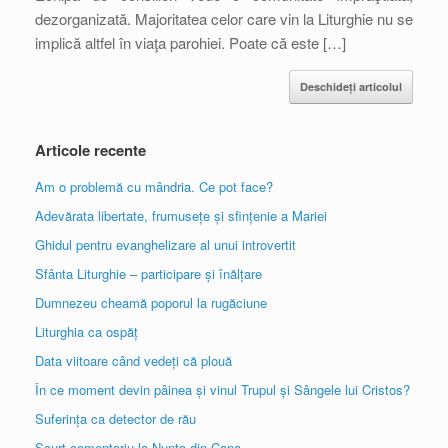
dezorganizată. Majoritatea celor care vin la Liturghie nu se
implică altfel în viaţa parohiei. Poate că este […]
Deschideți articolul
Articole recente
Am o problemă cu mândria. Ce pot face?
Adevărata libertate, frumusețe și sfințenie a Mariei
Ghidul pentru evanghelizare al unui introvertit
Sfânta Liturghie – participare și înălțare
Dumnezeu cheamă poporul la rugăciune
Liturghia ca ospăț
Data viitoare când vedeți că plouă
În ce moment devin pâinea și vinul Trupul și Sângele lui Cristos?
Suferința ca detector de rău
Scurt comentariu la Nunta din Cana