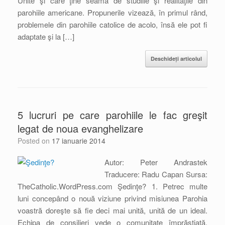
Unite şi care ţine seama de studiile şi realităţile din
parohiile americane. Propunerile vizează, în primul rând,
problemele din parohiile catolice de acolo, însă ele pot fi
adaptate şi la […]
Deschideți articolul
5 lucruri pe care parohiile le fac greşit
legat de noua evanghelizare
Posted on
17 ianuarie 2014
Autor: Peter Andrastek
Traducere: Radu Capan Sursa:
TheCatholic.WordPress.com Şedinţe? 1. Petrec multe
luni concepând o nouă viziune privind misiunea Parohia
voastră doreşte să fie deci mai unită, unită de un ideal.
Echipa de consilieri vede o comunitate împrăştiată,