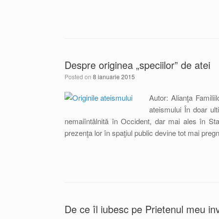
Despre originea „speciilor” de atei
Posted on
8 ianuarie 2015
Autor: Alianţa Familii
ateismului În doar ult
nemaiîntâlnită în Occident, dar mai ales în Stat
prezenţa lor în spaţiul public devine tot mai preg
De ce îl iubesc pe Prietenul meu invi