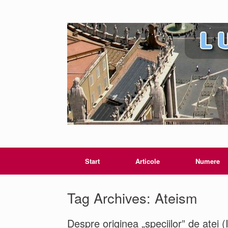
Start
Articole
Numere
Tag Archives:
Ateism
Despre originea „speciilor” de atei (I