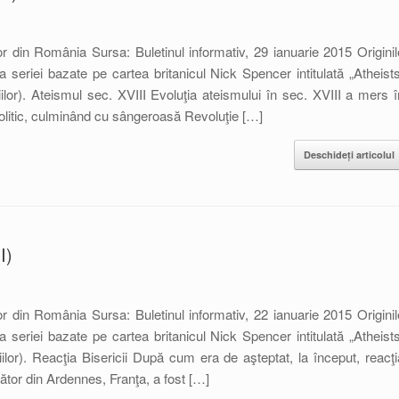
lor din România Sursa: Buletinul informativ, 29 ianuarie 2015 Originil
 seriei bazate pe cartea britanicul Nick Spencer intitulată „Atheists
iilor). Ateismul sec. XVIII Evoluţia ateismului în sec. XVIII a mers î
i politic, culminând cu sângeroasă Revoluţie […]
Deschideți articolul
I)
lor din România Sursa: Buletinul informativ, 22 ianuarie 2015 Originil
 seriei bazate pe cartea britanicul Nick Spencer intitulată „Atheists
iilor). Reacţia Bisericii După cum era de aşteptat, la început, reacţi
ţător din Ardennes, Franţa, a fost […]