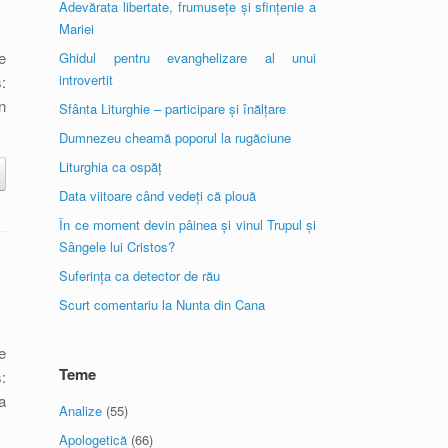
Adevărata libertate, frumusețe și sfințenie a
Mariei
e
Ghidul pentru evanghelizare al unui
introvertit
:
n
Sfânta Liturghie – participare și înălțare
Dumnezeu cheamă poporul la rugăciune
Liturghia ca ospăț
Data viitoare când vedeți că plouă
În ce moment devin pâinea și vinul Trupul și
Sângele lui Cristos?
Suferința ca detector de rău
Scurt comentariu la Nunta din Cana
e
Teme
:
a
Analize
(55)
Apologetică
(66)