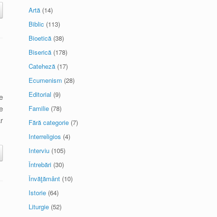
Artă
(14)
Biblic
(113)
Bioetică
(38)
Biserică
(178)
Cateheză
(17)
Ecumenism
(28)
Editorial
(9)
e
e
Familie
(78)
r
Fără categorie
(7)
Interreligios
(4)
Interviu
(105)
Întrebări
(30)
Învăţământ
(10)
Istorie
(64)
Liturgie
(52)