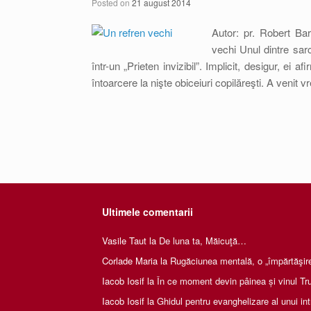
Posted on
21 august 2014
Autor: pr. Robert B
vechi Unul dintre sarc
într-un „Prieten invizibil”. Implicit, desigur, ei 
întoarcere la nişte obiceiuri copilăreşti. A venit 
Ultimele comentarii
Vasile Taut
la
De luna ta, Măicuţă…
Corlade Maria
la
Rugăciunea mentală, o „împărtăşire 
Iacob Iosif
la
În ce moment devin pâinea și vinul Tru
Iacob Iosif
la
Ghidul pentru evanghelizare al unui int