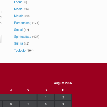
Locuri
(6)
Media
(26)
n
Morală
(29)
d
o
Personalităţi
(174)
Social
(47)
Spiritualitate
(427)
Ştiinţă
(12)
Teologie
(194)
august 2026
J
V
S
D
1
2
6
7
8
9