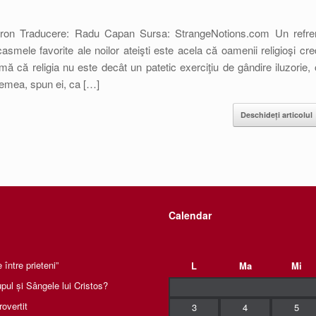
arron Traducere: Radu Capan Sursa: StrangeNotions.com Un refre
asmele favorite ale noilor ateişti este acela că oamenii religioşi cre
afirmă că religia nu este decât un patetic exerciţiu de gândire iluzorie, 
vremea, spun ei, ca […]
Deschideți articolul
Calendar
între prieteni”
L
Ma
Mi
pul și Sângele lui Cristos?
rovertit
3
4
5