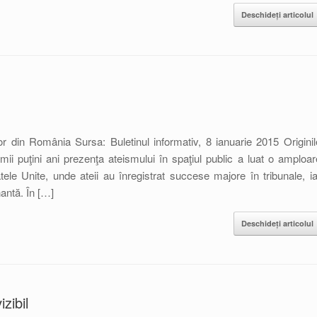
Deschideți articolul
lor din România Sursa: Buletinul informativ, 8 ianuarie 2015 Originil
imii puţini ani prezenţa ateismului în spaţiul public a luat o amploar
ele Unite, unde ateii au înregistrat succese majore în tribunale, ia
nantă. În […]
Deschideți articolul
zibil