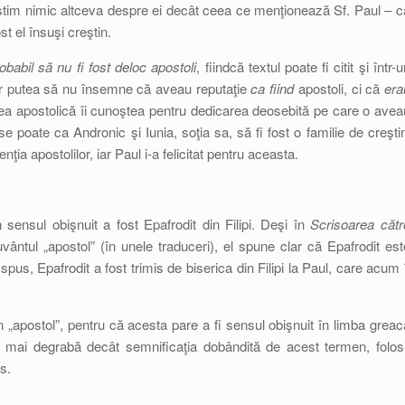
u ştim nimic altceva despre ei decât ceea ce menţionează Sf. Paul – c
ost el însuşi creştin.
obabil să nu fi fost deloc apostoli
, fiindcă textul poate fi citit şi într-
 s-ar putea să nu însemne că aveau reputaţie
ca fiind
apostoli, ci că
era
tea apostolică îi cunoştea pentru dedicarea deosebită pe care o avea
e poate ca Andronic şi Iunia, soţia sa, să fi fost o familie de creştin
enţia apostolilor, iar Paul i-a felicitat pentru aceasta.
 sensul obişnuit a fost Epafrodit din Filipi. Deşi în
Scrisoarea cătr
uvântul „apostol” (în unele traduceri), el spune clar că Epafrodit est
el spus, Epafrodit a fost trimis de biserica din Filipi la Paul, care acum î
 „apostol”, pentru că acesta pare a fi sensul obişnuit în limba greac
, mai degrabă decât semnificaţia dobândită de acest termen, folosi
s.