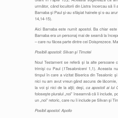
următor, când locuitorii din Listra încercau să îi
Barnaba şi Paul şi-au sfâşiat hainele şi s-au arun
14,14-15).
Aici Barnaba este numit apostol. Ba chiar est
Barnaba era un personaj mai de seamă la începutu
– care nu făcea parte dintre cei Doisprezece. Mai 
Posibili apostoli: Silvan şi Timotei
Noul Testament se referă şi la alte persoane ca
trimişi cu Paul (
1Tesaloniceni
1,1). Aceasta nu 
timpul în care a vizitat Biserica din Tesalonic şi
nici nu am avut vreun gând ascuns de lăcomie, 
la voi şi nici de la alţii; deşi,
ca apostoli ai lui 
foloseşte pluralul „noi” înseamnă că îi include, poa
un „noi” retoric, care nu îi include pe Silvan şi Ti
Posibil apostol: Apollo