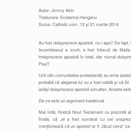
Autor: Jimmy Akin
Traducere: Ecaterina Hanganu
Sursa: Catholic.com, 12 şi 21 martie 2014
Au fost doisprezece apostoli, nu-i aşa? De fapt, 
Iscarioteanul a murit, a fost înlocuit de Matia
treisprezece apostoli în total, dar numai doispr
Paul?
Unii (din comunitatea protestantă) au emis ipotez
probabil că alegerea lui nu a fost validă şi că Sf. 
iarăşi doisprezece apostoli simultan. Acesta est
De ce este un argument inadecvat
Mai întâi, fiindcă Noul Testament nu prezintă al
finală, că „el a fost numărat cu cei unsprez
menţionează că un apostol ar fi „făcut ceva” c