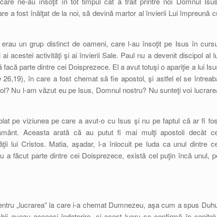
care ne-au însoţit în tot timpul cât a trăit printre noi Domnul Isus
re a fost înălţat de la noi, să devină martor al învierii Lui împreună c
rau un grup distinct de oameni, care l-au însoţit pe Isus în cursu
i acestei activităţi şi ai învierii Sale. Paul nu a devenit discipol al lu
facă parte dintre cei Doisprezece. El a avut totuşi o apariţie a lui Isu
e
26,19), în care a fost chemat să fie apostol, şi astfel el se întreab
tol? Nu l-am văzut eu pe Isus, Domnul nostru? Nu sunteţi voi lucrare
at pe viziunea pe care a avut-o cu Isus şi nu pe faptul că ar fi fos
 pământ. Aceasta arată că au putut fi mai mulţi apostoli decât ce
ţii lui Cristos. Matia, aşadar, l-a înlocuit pe Iuda ca unul dintre ce
 a făcut parte dintre cei Doisprezece, există cel puţin încă unul, p
pentru „lucrarea” la care i-a chemat Dumnezeu, aşa cum a spus Duhu
 aveau aceeaşi îndatorire, şi acest lucru se confirmă în capitolu