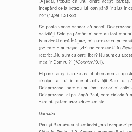
„Aşadar, trebuie ca unul dintre aceşti bărbaţi, 
începând de la botezul lui Ioan până în ziua în ca
noi” (
Fapte
1,21-22).
Se poate vedea aşadar că aceşti Doisprezece e
activităţii Sale pe pământ şi care au fost martori a
Isus decât după Înălţare, prin urmare nu putea să 
(pe care o numeşte „viziune cerească” în
Fapt
retoric: „Nu sunt eu oare liber? Nu sunt eu apos
mea în Domnul?” (
1Corinteni
9,1).
El pare să îşi bazeze astfel chemarea la apostol
discipol al Lui în cursul activităţii Sale pe
Doisprezece, care nu au fost martori ai activită
Doisprezece, şi pe lângă Paul, care niciodată nu
care ni-l putem uşor aduce aminte.
Barnaba
Paul şi Barnaba sunt amândoi „puşi deoparte” 
Sfânt în
Fapte
13,2. Aceasta sugerează că ambii