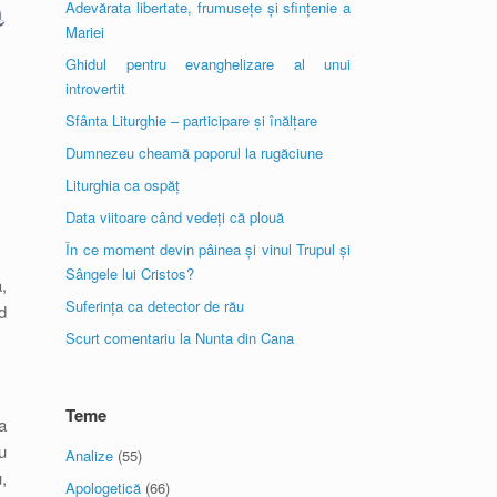
Adevărata libertate, frumusețe și sfințenie a
Mariei
Ghidul pentru evanghelizare al unui
introvertit
Sfânta Liturghie – participare și înălțare
Dumnezeu cheamă poporul la rugăciune
Liturghia ca ospăț
Data viitoare când vedeți că plouă
În ce moment devin pâinea și vinul Trupul și
Sângele lui Cristos?
,
Suferința ca detector de rău
d
Scurt comentariu la Nunta din Cana
Teme
a
u
Analize
(55)
,
Apologetică
(66)