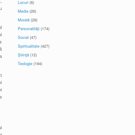
,
Locuri
(6)
u
Media
(26)
Morală
(29)
l
Personalităţi
(174)
i
Social
(47)
s
Spiritualitate
(427)
ă
Ştiinţă
(12)
a
Teologie
(194)
t
i
i
e
l
l