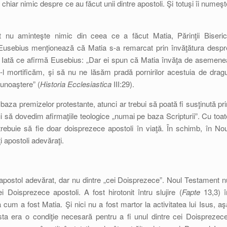
 chiar nimic despre ce au făcut unii dintre apostoli. Şi totuşi îi numeşt
 nu aminteşte nimic din ceea ce a făcut Matia, Părinţii Biserici
 Eusebius menţionează că Matia s-a remarcat prin învăţătura despr
le. Iată ce afirmă Eusebius: „Dar ei spun că Matia învăţa de asemene
i-l mortificăm, şi să nu ne lăsăm pradă pornirilor acestuia de dragu
 cunoaştere” (
Historia Ecclesiastica
III:29).
e baza premizelor protestante, atunci ar trebui să poată fi susţinută pri
i să dovedim afirmaţiile teologice „numai pe baza Scripturii”. Cu toat
trebuie să fie doar doisprezece apostoli în viaţă. În schimb, în Nou
 apostoli adevăraţi.
 apostol adevărat, dar nu dintre „cei Doisprezece”. Noul Testament n
i Doisprezece apostoli. A fost hirotonit întru slujire (
Fapte
13,3) î
 cum a fost Matia. Şi nici nu a fost martor la activitatea lui Isus, aş
ta era o condiţie necesară pentru a fi unul dintre cei Doisprezece