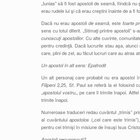
„Iunias” să fi fost apostoli de seamă, fiindcă n
erau rudele lui şi că erau creştini înainte de a fi f
Dacă nu erau apostoli
de seamă
, este
foarte pr
sens cu totul diferit. „Stimaţi printre apostoli”
cunoscuţi apostolilor
. Cu alte cuvinte, comunita
pentru credinţă. Dacă lucrurile stau aşa, atunci s
care, plini de zel, au făcut lucruri care au atras at
Un apostol în alt sens: Epafrodit
Un alt personaj care probabil nu era apostol în
Filipeni
2,25, Sf. Paul se referă la el folosind c
„
apostolul vostru
„, pe care îl trimite înapoi. Altf
trimite înapoi.
Numeroase traduceri redau cuvântul „trimis” prin
al cuvântului
apostolos
(„cel care este trimis”)
pentru cei trimişi în misiune de însuşi Isus Cristo
Apostoli necunoscuţi?