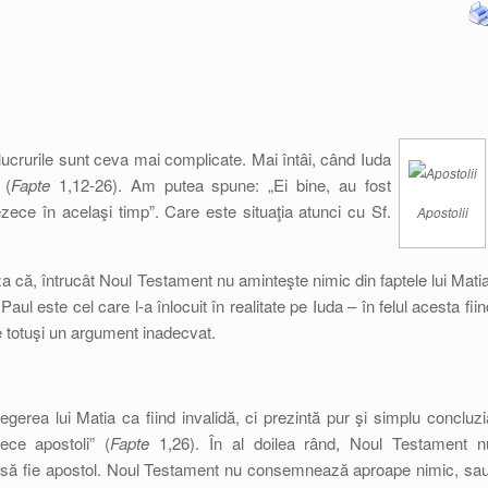
lucrurile sunt ceva mai complicate. Mai întâi, când Iuda
 (
Fapte
1,12-26). Am putea spune: „Ei bine, au fost
ezece în acelaşi timp”. Care este situaţia atunci cu Sf.
Apostolii
a că, întrucât Noul Testament nu aminteşte nimic din faptele lui Matia
Paul este cel care l-a înlocuit în realitate pe Iuda – în felul acesta fiin
e totuşi un argument inadecvat.
egerea lui Matia ca fiind invalidă, ci prezintă pur şi simplu concluzi
ece apostoli” (
Fapte
1,26). În al doilea rând, Noul Testament n
a să fie apostol. Noul Testament nu consemnează aproape nimic, sau