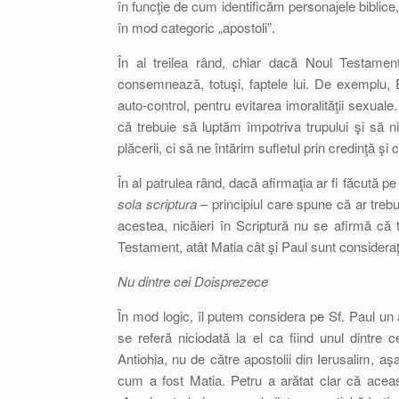
în funcţie de cum identificăm personajele biblice,
în mod categoric „apostoli”.
În al treilea rând, chiar dacă Noul Testament
consemnează, totuşi, faptele lui. De exemplu,
auto-control, pentru evitarea imoralităţii sexua
că trebuie să luptăm împotriva trupului şi să n
plăcerii, ci să ne întărim sufletul prin credinţă şi
În al patrulea rând, dacă afirmaţia ar fi făcută p
sola scriptura
– principiul care spune că ar trebu
acestea, nicăieri în Scriptură nu se afirmă că 
Testament, atât Matia cât şi Paul sunt consideraţi
Nu dintre cei Doisprezece
În mod logic, îl putem considera pe Sf. Paul un
se referă niciodată la el ca fiind unul dintre ce
Antiohia, nu de către apostolii din Ierusalim, aşa
cum a fost Matia. Petru a arătat clar că aceas