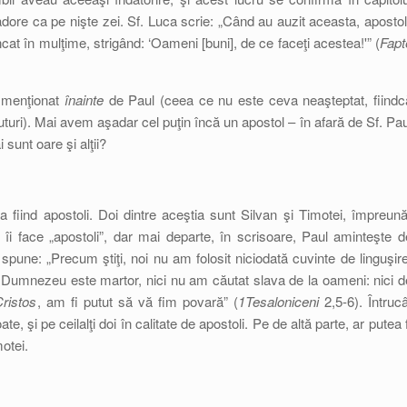
 adore ca pe nişte zei. Sf. Luca scrie: „Când au auzit aceasta, apostoli
cat în mulţime, strigând: ‘Oameni [buni], de ce faceţi acestea!'” (
Fapt
e menţionat
înainte
de Paul (ceea ce nu este ceva neaşteptat, fiindc
ri). Mai avem aşadar cel puţin încă un apostol – în afară de Sf. Pau
sunt oare şi alţii?
 fiind apostoli. Doi dintre aceştia sunt Silvan şi Timotei, împreună
îi face „apostoli”, dar mai departe, în scrisoare, Paul aminteşte d
 spune: „Precum ştiţi, noi nu am folosit niciodată cuvinte de linguşire
Dumnezeu este martor, nici nu am căutat slava de la oameni: nici d
Cristos
, am fi putut să vă fim povară” (
1Tesaloniceni
2,5-6). Întrucâ
te, şi pe ceilalţi doi în calitate de apostoli. Pe de altă parte, ar putea f
motei.