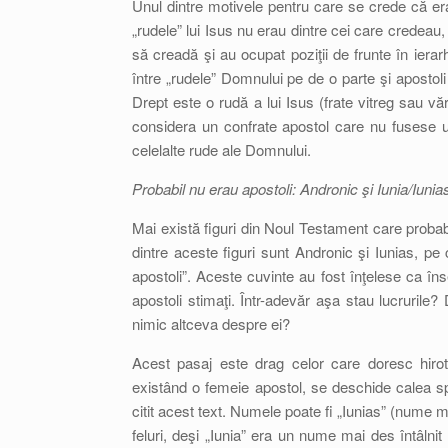
Unul dintre motivele pentru care se crede că er
„rudele” lui Isus nu erau dintre cei care credeau, 
să creadă şi au ocupat poziţii de frunte în ierar
între „rudele” Domnului pe de o parte şi apostoli 
Drept este o rudă a lui Isus (frate vitreg sau văr
considera un confrate apostol care nu fusese un
celelalte rude ale Domnului.
Probabil nu erau apostoli: Andronic şi Iunia/Iunia
Mai există figuri din Noul Testament care probabi
dintre aceste figuri sunt Andronic şi Iunias, pe
apostoli”. Aceste cuvinte au fost înţelese ca î
apostoli stimaţi. Într-adevăr aşa stau lucrurile?
nimic altceva despre ei?
Acest pasaj este drag celor care doresc hirot
existând o femeie apostol, se deschide calea spr
citit acest text. Numele poate fi „Iunias” (nume m
feluri, deşi „Iunia” era un nume mai des întâlnit