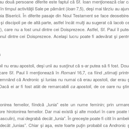
au două persoane diferite este faptul că Sf. Ioan menţionează clar c
în timpul activităţii Sale pe pământ (
Ioan
7,5), deşi mai târziu au ajun
hia Bisericii. În diferite pasaje din Noul Testament se face deosebire
şi discipoli pe de altă parte, astfel încât mulţi au sugerat că Iacob ce
), care nu a fost unul dintre cei Doisprezece. Astfel, Sf. Paul îl pute
ul dintre cei Doisprezece. Acelaşi lucru poate fi adevărat şi pentr
s
l nu erau apostoli, deşi unii au susţinut că s-ar putea să fi fost. Dou
 care Sf. Paul îi menţionează în
Romani
16,7, ca fiind „stimaţi printr
nsemnând că Andronic şi Iunias nu numai că erau apostoli, dar erau ş
 Dacă ei ar fi fost atât de remarcabili
ca apostoli
, de ce oare nu şti
onirea femeilor, fiindcă „Iunia” este un nume feminin; prin urmare
e hirotonirea femeilor. Dar mai există şi alte moduri în care poate f
asculin), mai degrabă decât „Iunia”. În greceşte poate fi citit în ambel
 decât „Iunias”. Chiar şi aşa, este foarte puţin probabil ca Andronic ş