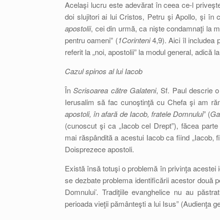
Acelaşi lucru este adevărat în ceea ce-l priveşt
doi slujitori ai lui Cristos, Petru şi Apollo, ş
apostolii
, cei din urmă, ca nişte condamnaţi la m
pentru oameni” (
1Corinteni
4,9). Aici îl includea
referit la „noi, apostolii” la modul general, adică l
Cazul spinos al lui Iacob
În
Scrisoarea către Galateni
, Sf. Paul descrie o
Ierusalim să fac cunoştinţă cu Chefa şi am ră
apostoli, în afară de Iacob, fratele Domnului
” (
Ga
(cunoscut şi ca „Iacob cel Drept”), făcea parte 
mai răspândită a acestui Iacob ca fiind „Iacob, f
Doisprezece apostoli.
Există însă totuşi o problemă în privinţa acestei
se dezbate problema identificării acestor două pe
Domnului’. Tradiţiile evanghelice nu au păstrat 
perioada vieţii pământeşti a lui Isus” (Audienţa g