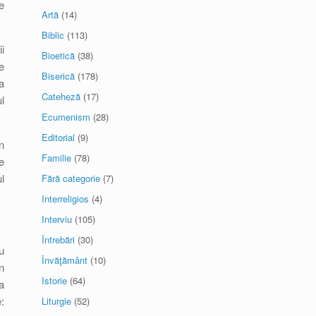
e
Artă
(14)
Biblic
(113)
i
Bioetică
(38)
e
Biserică
(178)
a
Cateheză
(17)
l
Ecumenism
(28)
Editorial
(9)
n
Familie
(78)
e
l
Fără categorie
(7)
Interreligios
(4)
Interviu
(105)
Întrebări
(30)
u
Învăţământ
(10)
n
Istorie
(64)
a
:
Liturgie
(52)