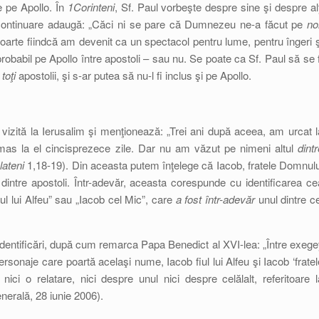
e pe Apollo. În
1Corinteni
, Sf. Paul vorbeşte despre sine şi despre alţ
i în continuare adaugă: „Căci ni se pare că Dumnezeu ne-a făcut pe
no
oarte fiindcă am devenit ca un spectacol pentru lume, pentru îngeri ş
 probabil pe Apollo între apostoli – sau nu. Se poate ca Sf. Paul să se f
a
toţi
apostolii, şi s-ar putea să nu-l fi inclus şi pe Apollo.
 vizită la Ierusalim şi menţionează: „Trei ani după aceea, am urcat l
mas la el cincisprezece zile. Dar nu am văzut pe nimeni altul
dintr
lateni
1,18-19). Din aceasta putem înţelege că Iacob, fratele Domnulu
dintre apostoli. Într-adevăr, aceasta corespunde cu identificarea ce
iul lui Alfeu” sau „Iacob cel Mic”, care
a fost într-adevăr
unul dintre ce
 identificări, după cum remarca Papa Benedict al XVI-lea: „Între exegeţ
rsonaje care poartă acelaşi nume, Iacob fiul lui Alfeu şi Iacob ‘fratel
nici o relatare, nici despre unul nici despre celălalt, referitoare l
enerală, 28 iunie 2006).